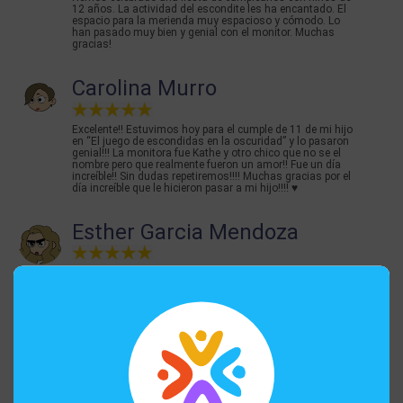
12 años. La actividad del escondite les ha encantado. El
espacio para la merienda muy espacioso y cómodo. Lo
han pasado muy bien y genial con el monitor. Muchas
gracias!
Carolina Murro
Excelente!! Estuvimos hoy para el cumple de 11 de mi hijo
en “El juego de escondidas en la oscuridad” y lo pasaron
genial!!! La monitora fue Kathe y otro chico que no se el
nombre pero que realmente fueron un amor!! Fue un día
increíble!! Sin dudas repetiremos!!!! Muchas gracias por el
día increíble que le hicieron pasar a mi hijo!!!! ♥️
Esther Garcia Mendoza
Hicimos Escondite en la oscuridad y 10/10 experiencia
super recomendable y Kate un encanto y un game master
de primera.
Juan y Elena
La sensación de escondernos y buscarnos en completa
oscuridad fue algo que no esperábamos disfrutar tanto.