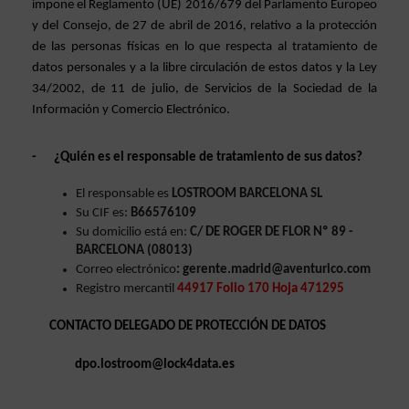
impone el Reglamento (UE) 2016/679 del Parlamento Europeo 
y del Consejo, de 27 de abril de 2016, relativo a la protección 
de las personas físicas en lo que respecta al tratamiento de 
datos personales y a la libre circulación de estos datos y la Ley 
34/2002, de 11 de julio, de Servicios de la Sociedad de la 
Información y Comercio Electrónico.
-
¿Quién es el responsable de tratamiento de sus datos?
El responsable es 
LOSTROOM BARCELONA SL
Su CIF es: 
B66576109
Su domicilio está en:
 C/ DE ROGER DE FLOR Nº 89 - 
BARCELONA (08013)
Correo electrónico
: gerente.madrid@aventurico.com
Registro mercantil 
44917 Folio 170 Hoja 471295
CONTACTO DELEGADO DE PROTECCIÓN DE DATOS 
dpo.lostroom@lock4data.es