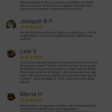
Hemos estado en Alicia, cosmos y zombies. Sin duda
para mi el mejor Alicia! muy completo!! y el trato muy
bueno como siempre, lo recomiendo sin duda
Joaquin B P
Ha sido la primera vez que hago un scaperoom, y me ha
enganchado, lo he(mos), pasado genial. Repetiremos,
seguro!!
Laia V
Uno de los mejores ScapeRoom que he hecho! Fui con mi
grupo para hacer el “Quest Virtual Cosmos" es un juego
de realidad virtual muy novedoso y sobre todo divertido.
Parece que estas en el espacio, una sensación muy real
nada más ajustarte las gafas. Ahora puedo decir que he
volado!!!. Recomendable al 100%, volveremos sin duda
alguna.
Marta H
Mis amigos y yo jugamos a Alicia y es una pasada! Las
instalaciones están súper bien equipadas y