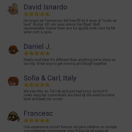
David Isnardo
He vingut per l’aniversari del meu fill de 8 anys al “suelo es
lava”. Brutal. Ell i els seus amics han flipat. Molt
recomanable. Gamer Imen ens ha ajudat molt i ens ha fet
estar com a casa
Daniel J.
Really cool idea! It’s different than anything we’ve done on
our trip. Great way to get moving and laugh together.
Sofia & Carl, Italy
We saw this on TikTok and just had to try. So fun!! It
looks easy but some levels are hard 😅 We want to come
back and beat our score!
Francesc
Una experiencia única!! hemos ido para celebrar un cumple
y no podemos recomendar mas Pulse Up (el juego es