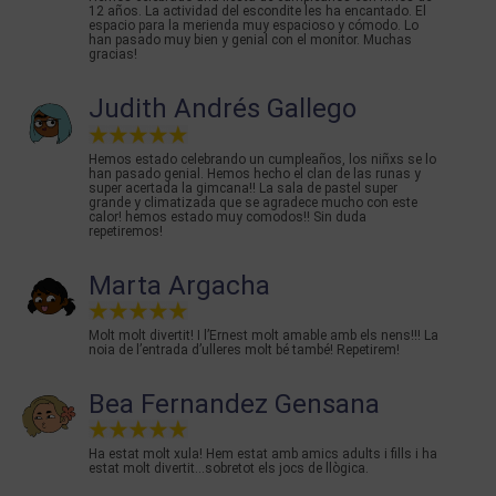
12 años. La actividad del escondite les ha encantado. El
espacio para la merienda muy espacioso y cómodo. Lo
han pasado muy bien y genial con el monitor. Muchas
gracias!
Judith Andrés Gallego
Hemos estado celebrando un cumpleaños, los niñxs se lo
han pasado genial. Hemos hecho el clan de las runas y
super acertada la gimcana!! La sala de pastel super
grande y climatizada que se agradece mucho con este
calor! hemos estado muy comodos!! Sin duda
repetiremos!
Marta Argacha
Molt molt divertit! I l’Ernest molt amable amb els nens!!! La
noia de l’entrada d’ulleres molt bé també! Repetirem!
Bea Fernandez Gensana
Ha estat molt xula! Hem estat amb amics adults i fills i ha
estat molt divertit...sobretot els jocs de llògica.