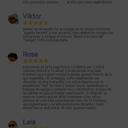
son animados atentos......... el año que viene repetiremos!
Viktor
Genial, en diciembre fuí al cumple de mi amiga e hicimos
“Agente Secreto” y nos encantó, hoy celebré mi cumple con
mis primas y amigas e hicimos “Alicia y la Llave del
Tiempo” 100% recomendable
Rosa
Estuvimos en la Escape Room COSMOS con 3 niños
(edades entre 8 y 12 años) y lo pasamos muy bien.
Entiendo que a gente mayor le pueda parecer menos de lo
que esperaba, sin embargo, como experiencia con
chavales es una maravilla! Los niños fliparon con la
posibilidad "real" de volar y lanzar rayos, aprendieron a
trabajar en equipo y salieron muy satisfechos, incluso de
las partes en que se habían equivocado. Si además se
tiene en cuenta que es difícil mantener a los niños
atentos en una sola actividad por más de 15 minutos,
que aguantaran y se entusiasmaran durante 1 hora
entera fue un éxito total. Al salir, querían repetir!
Laia