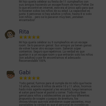
Mi hijo quería celebrar su fiesta de 11 cumpleaños con
sus amigos haciendo un escape Room de Harry Potter. De
lo que encontré en internet, este era el único apto para que
lo hicieran solos los niños de su edad. La capacidad es
justa: 6 personas si hay adultos y niños, hasta 8 si solo
son niños... pero se lo pasaron muy bien, ¡estaban
encantados!
Rita
Mi hija quería celebrar su 9 cumpleaños en un escape
room. Se lo pasaron genial. Sus amigos ya tienen ganas
de volver hacer otro escape room. Salieron súper
contentos. Seguro que repetimos. La verdad es que
querían ir a un escape room y que entrarán solo los niños
(sin adultos) y por fin encontramos el adecuado.
Recomendable 100%
Gabi
Todo genial, fuimos para el cumple de mi niño que hacia
10 años, eramos 8 niños de entre 10 y 11 años, hicimos
hado más agente especial y les encantó, luego teniamos
el salon para hacer el pastel y comer. Todo muy bien
genial para niños y adolescentes ya que hay diferentes
propuesta de scapes y juegos de aventura, los
chicos/chicas que nos atendieron super pacientes, muy
agradables la verdad es que el personal es increible pq