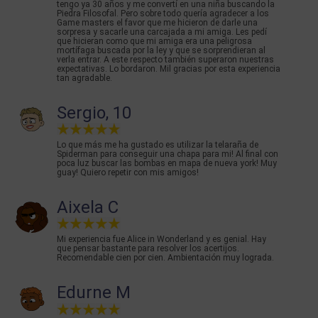
tengo ya 30 años y me convertí en una niña buscando la
Piedra Filosofal. Pero sobre todo quería agradecer a los
Game masters el favor que me hicieron de darle una
sorpresa y sacarle una carcajada a mi amiga. Les pedí
que hicieran como que mi amiga era una peligrosa
mortífaga buscada por la ley y que se sorprendieran al
verla entrar. A este respecto también superaron nuestras
expectativas. Lo bordaron. Mil gracias por esta experiencia
tan agradable.
Sergio, 10
Lo que más me ha gustado es utilizar la telaraña de
Spiderman para conseguir una chapa para mi! Al final con
poca luz buscar las bombas en mapa de nueva york! Muy
guay! Quiero repetir con mis amigos!
Aixela C
Mi experiencia fue Alice in Wonderland y es genial. Hay
que pensar bastante para resolver los acertijos.
Recomendable cien por cien. Ambientación muy lograda.
Edurne M