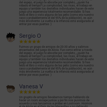
del espejo, el juego te absorbe por completo, ¿quién ha
robado el tiempo? La complicidad, las risas, el trabajo en
equipo y también los destellos individuales hacen de este
juego una experiencia totalmente recomendable. Si has
leído el libro o visto alguna de las pelis (como era nuestro
caso y probablemente el del 95% de la población), es aún
más envolvente. La vuelta a la infancia está asegurada al
entrar por esas puertas :)
Sergio O
Fuimos un grupo de amigos de 20-30 años y salimos
encantados del juego de Alicia. Fue como entrar a través
del espejo, el juego te absorbe por completo, ¿quién ha
robado el tiempo? La complicidad, las risas, el trabajo en
equipo y también los destellos individuales hacen de este
juego una experiencia totalmente recomendable. Si has
leído el libro o visto alguna de las pelis (como era nuestro
caso y probablemente el del 95% de la población), es aún
más envolvente. La vuelta a la infancia está asegurada al
entrar por esas puertas :)
Vanesa V
Un grupito de amigos llevabamos tiempo hablando de
hacer un room escape juntos y por fin nos pusimos de
acuerdo y nos lanzamos a probar en Lostroom. Hicimos
el de Alicia en el País de las Maravillas y no defraudó.