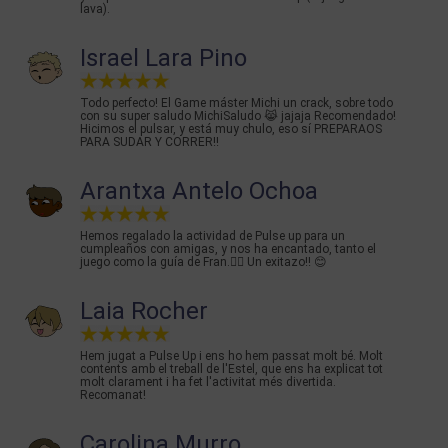
lava).
Israel Lara Pino
Todo perfecto! El Game máster Michi un crack, sobre todo
con su super saludo MichiSaludo 😹 jajaja Recomendado!
Hicimos el pulsar, y está muy chulo, eso sí PREPARAOS
PARA SUDAR Y CORRER!!
Arantxa Antelo Ochoa
Hemos regalado la actividad de Pulse up para un
cumpleaños con amigas, y nos ha encantado, tanto el
juego como la guía de Fran.👌🏽 Un exitazo!! 😊
Laia Rocher
Hem jugat a Pulse Up i ens ho hem passat molt bé. Molt
contents amb el treball de l'Estel, que ens ha explicat tot
molt clarament i ha fet l'activitat més divertida.
Recomanat!
Carolina Murro