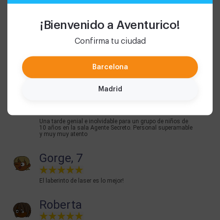
Lo hicimos en familia y no ha gustado mucho! Ahora
queremos probar el escape de Harry Potter!
¡Bienvenido a Aventurico!
Katy
Confirma tu ciudad
Gran sorpresa lo que nos encontramos. Gran experiencia.
Barcelona
Los niños disfrutaron a lo grande y los grandes como
enanos. Muy recomendable.
Madrid
Silvia K
Una tarde genial e inolvidable para un grupo de niños de
10 años en la sala Agente Secreto. Personal superamable
y muy muy atento
Gorge, 7
El laberinto de laser es lo mejor!
Roberta