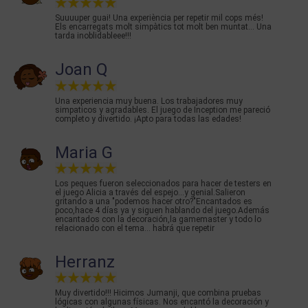
Suuuuper guai! Una experiència per repetir mil cops més!
Els encarregats molt simpàtics tot molt ben muntat... Una
tarda inoblidableee!!!
Joan Q
Una experiencia muy buena. Los trabajadores muy
simpaticos y agradables. El juego de Inception me pareció
completo y divertido. ¡Apto para todas las edades!
Maria G
Los peques fueron seleccionados para hacer de testers en
el juego Alicia a través del espejo...y genial.Salieron
gritando a una "podemos hacer otro?"Encantados es
poco,hace 4 días ya y siguen hablando del juego.Además
encantados con la decoración,la gamemaster y todo lo
relacionado con el tema... habrá que repetir
Herranz
Muy divertido!!! Hicimos Jumanji, que combina pruebas
lógicas con algunas físicas. Nos encantó la decoración y