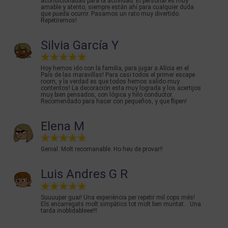
acondicionadas para la actividad. El personal es muy
amable y atento, siempre están ahí para cualquier duda
que pueda ocurrir. Pasamos un rato muy divertido.
Repetiremos!
Silvia García Y
Hoy hemos ido con la familia, para jugar a Alícia en el
País de las maravillas! Para casi todos el primer escape
room, y la verdad es que todos hemos salido muy
contentos! La decoración esta muy lograda y los acertijos
muy bien pensados, con lógica y hilo conductor.
Recomendado para hacer con pequeños, y que flipen!
Elena M
Genial. Molt recomanable. Ho heu de provar!!
Luis Andres G R
Suuuuper guai! Una experiència per repetir mil cops més!
Els encarregats molt simpàtics tot molt ben muntat... Una
tarda inoblidableee!!!