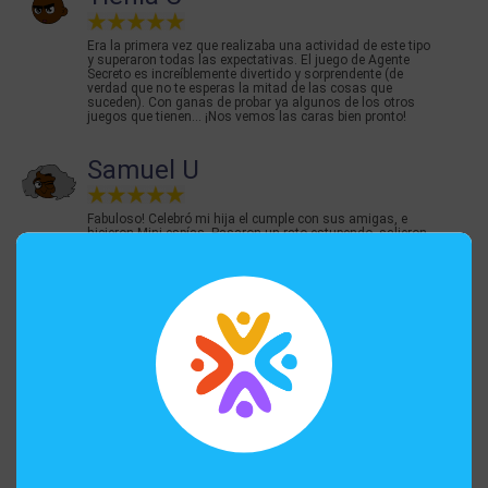
Era la primera vez que realizaba una actividad de este tipo
y superaron todas las expectativas. El juego de Agente
Secreto es increíblemente divertido y sorprendente (de
verdad que no te esperas la mitad de las cosas que
suceden). Con ganas de probar ya algunos de los otros
juegos que tienen... ¡Nos vemos las caras bien pronto!
Samuel U
Fabuloso! Celebró mi hija el cumple con sus amigas, e
hicieron Mini espías. Pasaron un rato estupendo, salieron
emocionadísimas. Organización fantástica y el game
master fue muy amable. Se preocupó en todo momento
del avance del juego y se notaba que disfrutaba con lo
que hacía. Muy recomendable. Repetiremos !!
Andrea, 9
nos ha encantado! hemos hecho dos y super guay!
Volveremos!
Juan L