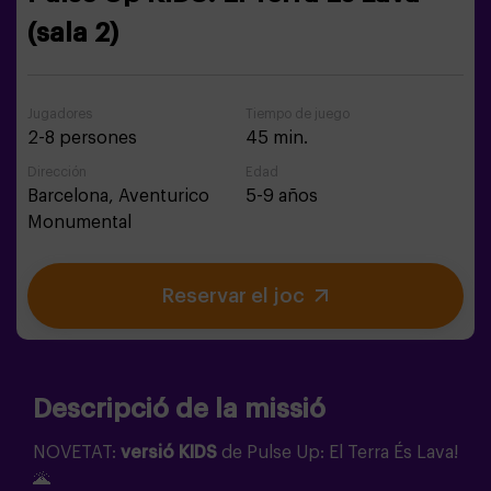
(sala 2)
Jugadores
Tiempo de juego
2-8 persones
45 min.
Dirección
Edad
Barcelona,
Aventurico
5-9 años
Monumental
Reservar el joc
Descripció de la missió
NOVETAT:
versió KIDS
de Pulse Up: El Terra És Lava!
🌋