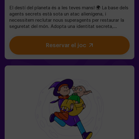
El destí del planeta és a les teves mans! 🌍 La base dels
agents secrets està sota un atac alienígena, i
necessitem reclutar nous superagents per restaurar la
seguretat del món. Adopta una identitat secreta,
entrena les teves habilitats i forma part d’un equip
excepcional, preparat per enfrontar qualsevol
Reservar el joc
amenaça. 💪 Cada segon compta!Estàs preparat per
acceptar la missió?🎯 El joc està dissenyat
exclusivament per a nens i nenes de 6 a 10 anys.Porteu
roba còmoda; aquesta activitat és exclusiva per a
nens.✅ Ideal per a nens | aniversaris infantils | festes
infantilsNO ÉS UN ESCAPE ROOM. És una gimcana per
a nens ambientada en un entrenament de superagents.
Inclou un joc de làsers. L’activitat es fa a les fosques
amb llums LED. Les gimcanes són una sèrie de jocs
físics en equip coordinats per un monitor.