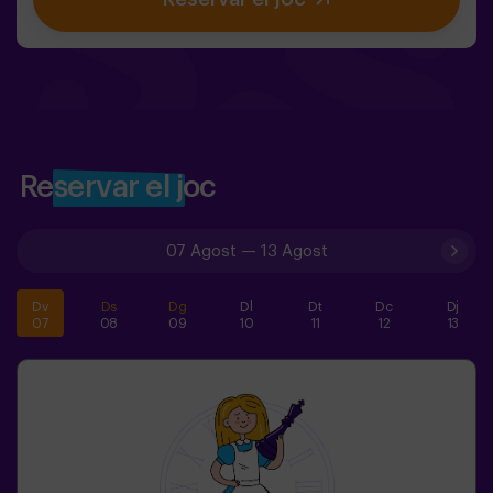
de competir, sinó d’ajudar, descobrir i viure una aventura
junts. ✨ Una experiència plena de màgia i sorpresa, on
cada descoberta us acosta a trencar l’encanteri del
bosc. ✅ Ideal per a nens de 5 a 8 anys | grups d’amics |
aniversaris i celebracions
Reservar el joc
07 Agost
—
13 Agost
Dv
Ds
Dg
Dl
Dt
Dc
Dj
07
08
09
10
11
12
13