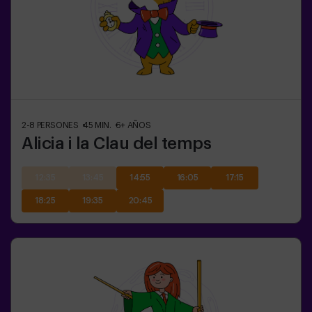
2-8
PERSONES
45
MIN.
6+
AÑOS
Alicia i la Clau del temps
12:35
13:45
14:55
16:05
17:15
18:25
19:35
20:45