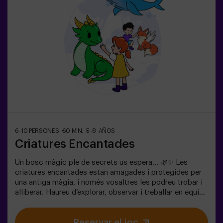
6-10 PERSONES
60 MIN.
5-8 AÑOS
Criatures Encantades
Un bosc màgic ple de secrets us espera… 🌿✨ Les
criatures encantades estan amagades i protegides per
una antiga màgia, i només vosaltres les podreu trobar i
alliberar. Haureu d’explorar, observar i treballar en equip
per descobrir on s’amaguen i com trencar els encanteris
que les mantenen atrapades. Cada criatura és única i us
Reservar el joc
posarà a prova d’una manera diferent. Aquí no es tracta