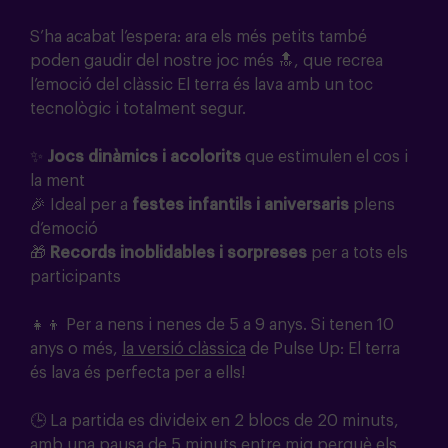
S’ha acabat l’espera: ara els més petits també
poden gaudir del nostre joc més 🔝, que recrea
l’emoció del clàssic El terra és lava amb un toc
tecnològic i totalment segur.
✨
Jocs dinàmics i acolorits
que estimulen el cos i
la ment
🎉 Ideal per a
festes infantils i aniversaris
plens
d’emoció
🎁
Records inoblidables i sorpreses
per a tots els
participants
👧👦 Per a nens i nenes de 5 a 9 anys. Si tenen 10
anys o més,
la versió clàssica
de Pulse Up: El terra
és lava és perfecta per a ells!
🕒 La partida es divideix en 2 blocs de 20 minuts,
amb una pausa de 5 minuts entre mig perquè els