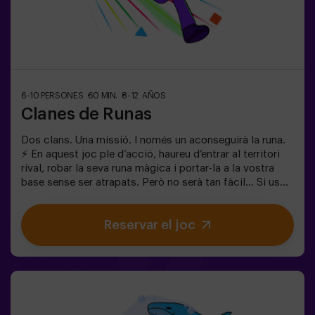
simplement per descarregar energia de la manera més
divertida.✅ Ideal per a nens | famílies | festes
infantilsImportant: els infants han d’anar acompanyats
d’un adult, que també compta com a jugador.
6-10 PERSONES
60 MIN.
8-12 AÑOS
Clanes de Runas
Dos clans. Una missió. I només un aconseguirà la runa.
⚡ En aquest joc ple d’acció, haureu d’entrar al territori
rival, robar la seva runa màgica i portar-la a la vostra
base sense ser atrapats. Però no serà tan fàcil… Si us
capturen, quedareu congelats fins que un company us
alliberi. ❄️ La clau és moure’s ràpid, coordinar-se en
Reservar el joc
equip i saber quan atacar o defensar. Aquí no només es
tracta de córrer, sinó de jugar en equip i prendre
decisions en el moment adequat. ✨ Una experiència
dinàmica i divertida on cada partida es converteix en un
autèntic repte entre clans. ✅ Ideal per a nens de 8 a 12
anys | grups d’amics | aniversaris i celebracions