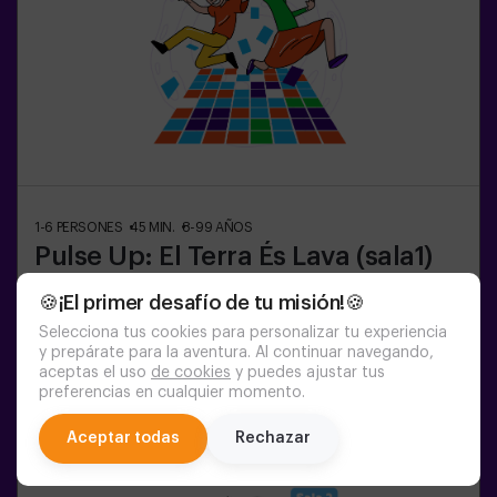
1-6
PERSONES
45
MIN.
8-99
AÑOS
Pulse Up: El Terra És Lava (sala1)
🍪¡El primer desafío de tu misión!🍪
12:05
13:10
14:15
15:20
16:25
Selecciona tus cookies para personalizar tu experiencia
17:30
18:35
19:40
20:45
21:50
y prepárate para la aventura. Al continuar navegando,
aceptas el uso
de cookies
y puedes ajustar tus
22:55
preferencias en cualquier momento.
chat
Aceptar todas
Rechazar