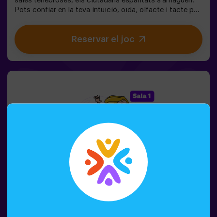
sales tenebroses, els ciutadans espantats s’amaguen.
Pots confiar en la teva intuïció, oïda, olfacte i tacte per
moure’t pel laberint, amagar-te i després trobar els teus
amics?🔦 Amagar-se en la Foscor és un joc immersiu
Reservar el joc
sensorial inspirat en el joc d’amagar-se de tota la vida,
però portat a un altre nivell: moviment, adrenalina i
emoció real en foscor total. No és un escape room
clàssic; aquí no resols enigmes: vius l’acció en primera
persona.La sala ofereix la màxima seguretat, amb
túnels, amagatalls, textures i efectes especials de llum i
so que fan que l’experiència sigui inoblidable.✅ Ideal per
a grups grans | plans amb amics | adolescents | team
building❗Els jugadors de 14 anys o menys han d’entrar
acompanyats per almenys un adult. Hi ha l’opció que un
monitor els acompanyi durant l’aventura; consulta’ns les
condicions.❗ Aquest joc no és recomanable per a
persones amb por a la foscor.