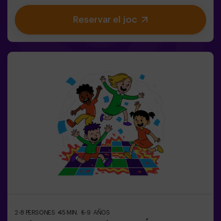
estimulen el cos i la ment🎉 Ideal per a festes infantils i
Reservar el joc
aniversaris plens d’emoció🎁 Records inoblidables i
sorpreses per a tots els participants👧👦 Per a nens i
nenes de 5 a 9 anys. Si tenen 10 anys o més, la versió
clàssica de Pulse Up: El terra és lava és perfecta per a
ells!🕒 La partida es divideix en 2 blocs de 20 minuts,
amb una pausa de 5 minuts entre mig perquè els petits
puguin descansar, hidratar-se i recuperar energies abans
de continuar la diversió.Els infants hauran de
col·laborar, pensar ràpid i moure’s encara més ràpid per
superar tots els reptes. Veuran el seu progrés en temps
real a la pantalla i celebraran cada victòria com un
autèntic èxit! 🏆Una experiència activa, segura i original
per a festes d’aniversari, sortides en família o
simplement per descarregar energia de la manera més
divertida.✅ Ideal per a nens | famílies | festes
infantilsImportant: els infants han d’anar acompanyats
d’un adult, que també compta com a jugador.
2-8 PERSONES
45 MIN.
5-9 AÑOS