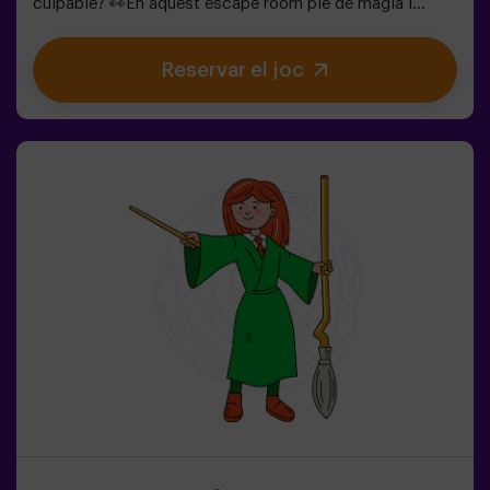
culpable? 👀En aquest escape room ple de màgia i
bogeria, necessitem herois valents per:🔹 Resoldre
enigmes absurds (com els que li agraden al Barreter).🔹
Reservar el joc
Enfrontar-te a personatges icònics (compte amb la
Reina de Cors!).🔹 Trobar el temps perdut abans que el
País de les Meravelles desaparegui per sempre.✅ Ideal
per a grups grans | plans amb amics | comiat de soltera
| team buildingSeràs tu qui salvi aquest món fantàstic?
❗Menors de 14 anys: requereixen 1 adult
acompanyant.Opció amb monitor disponible (consulta
les condicions).