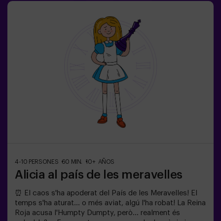
adult, però recomanem entrar acompanyats d'un
monitor (consulta'ns les condicions). ⚠️ Passes estrets
⚠️
4-10 PERSONES
60 MIN.
10+ AÑOS
Alicia al país de les meravelles
⏰ El caos s'ha apoderat del País de les Meravelles! El
temps s'ha aturat... o més aviat, algú l'ha robat! La Reina
Roja acusa l'Humpty Dumpty, però... realment és