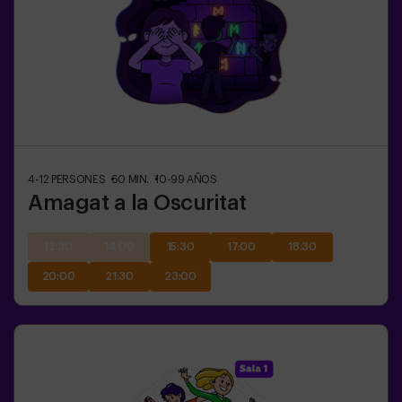
4-12
PERSONES
60
MIN.
10-99
AÑOS
Amagat a la Oscuritat
12:30
14:00
15:30
17:00
18:30
20:00
21:30
23:00