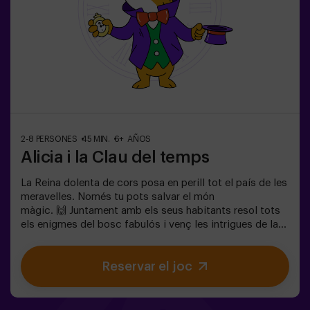
2-8 PERSONES
45 MIN.
6+ AÑOS
Alicia i la Clau del temps
La Reina dolenta de cors posa en perill tot el país de les
meravelles. Només tu pots salvar el món
màgic. 🙌 Juntament amb els seus habitants resol tots
els enigmes del bosc fabulós i venç les intrigues de la
reina. Estàs preparat per emprendre el viatge més
captivador de la teva vida amb Alicia i el conill? 🐇És un
Reservar el joc
joc d'escapada infantil destinat per a nens de 6 a 13
anys!✅ Ideal per a nens | famílies | aniversaris
infantils❗Si tots jugadors de l'equip són menors de 14
anys (o tenen 14 anys) hauran d'entrar almenys amb 1