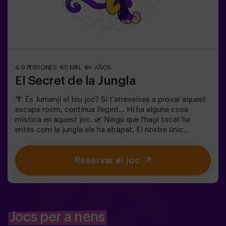
4-9 PERSONES
60 MIN.
9+ AÑOS
El Secret de la Jungla
🌴 És Jumanji el teu joc? Si t'atreveixes a provar aquest
escape room, continua llegint... Hi ha alguna cosa
mística en aquest joc. 🌿 Ningú que l'hagi tocat ha
entès com la jungla els ha atrapat. El nostre únic
consell: No comencis si no estàs disposat a acabar-ho!
De veritat us pensàveu que seria fàcil escapar de la
Reservar el joc
jungla? 🐒⚡ En aquest escape room d’adrenalina
pura:Hauràs de trobar la caixa del joc i tancar aquest
món màgic......o quedaràs atrapat per sempre a la
jungla.No hi ha temps a perdre! Cada segon compta.✅
Ideal per a plans amb amics | adolescents | famílies |
festes infantils❗ Important:Si tots els jugadors tenen 14
Jocs per a nens
anys o menys, hauran d’entrar com a mínim amb 1 adult,