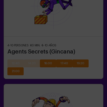
4-10
PERSONES
60
MIN.
6-10
AÑOS
Agents Secrets (Gincana)
12:40
14:20
16:00
17:40
19:20
21:00