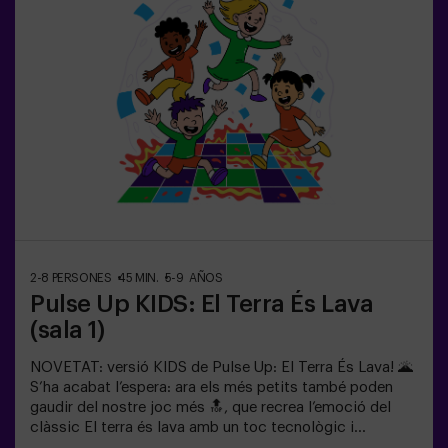
Up t'ofereix una experiència única que combina activitat
física i tecnologia, on la col·laboració és clau. 🏆I el
millor de tot? Som els primers a portar aquesta
experiència innovadora a Espanya. 🙌 Sent l'adrenalina i
porta la teva diversió a un nou nivell amb Pulse Up avui
mateix.Pulse Up: El Suelo es Lava - Mode Combat (per a
grups de 6 a 12 persones)La competició està a punt de
començar amb Pulse Up: El Suelo es Lava - Mode
Combat! 🔥 Divideix el teu grup de 6 a 12 persones en 2
equips, cadascun competint per aconseguir el major
nombre de punts.✅ Ideal per a plans amb amics |
parelles | adolescents | team buildingImportant: Tots
els menors de 15 anys han d’anar acompanyats d’un
adult, que comptarà com a jugador.
2-8 PERSONES
45 MIN.
5-9 AÑOS
Pulse Up KIDS: El Terra És Lava
(sala 1)
NOVETAT: versió KIDS de Pulse Up: El Terra És Lava! 🌋
S’ha acabat l’espera: ara els més petits també poden
gaudir del nostre joc més 🔝, que recrea l’emoció del
clàssic El terra és lava amb un toc tecnològic i
totalment segur.✨ Jocs dinàmics i acolorits que