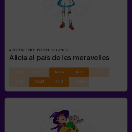
4-10
PERSONES
60
MIN.
10+
AÑOS
Alicia al país de les meravelles
11:45
13:15
14:45
16:15
17:45
19:15
20:45
22:15
23:45