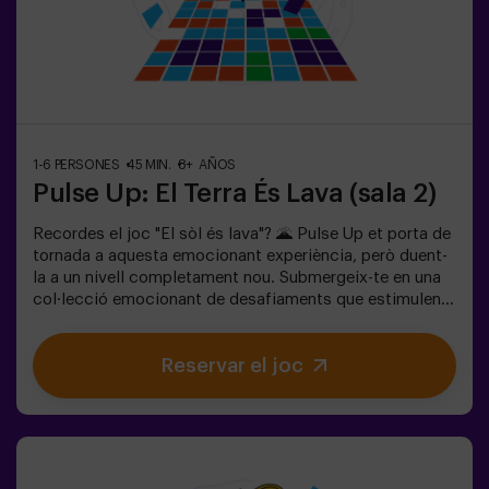
començar amb Pulse Up: El Suelo es Lava - Mode
Combat! 🔥 Divideix el teu grup de 6 a 12 persones en 2
equips, cadascun competint per aconseguir el major
nombre de punts.✅ Ideal per a plans amb amics |
parelles | adolescents | team buildingImportant: Tots
els menors de 15 anys han d’anar acompanyats d’un
adult, que comptarà com a jugador.
1-6 PERSONES
45 MIN.
8+ AÑOS
Pulse Up: El Terra És Lava (sala 2)
Recordes el joc "El sòl és lava"? 🌋 Pulse Up et porta de
tornada a aquesta emocionant experiència, però duent-
la a un nivell completament nou. Submergeix-te en una
col·lecció emocionant de desafiaments que estimulen
tant la teva ment com el teu cos. 🧠 💪5 nivells de
dificultat per adaptar-se a tots els nivells d’habilitat.40
Reservar el joc
jocs únics que mantenen l’emoció i la diversió.2 sales
disponibles, inclòs el mode combat per a fins a 12
jugadors, on podràs competir contra altres
equips.Treballa en equip per superar els obstacles i
assolir els teus objectius, mesurant el teu èxit a través
del temps i de les vides disponibles a la pantalla. Pulse