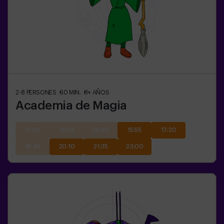
2-8
PERSONES
60
MIN.
8+
AÑOS
Academia de Magia
11:40
13:05
14:30
15:55
17:20
18:45
20:10
21:35
23:00