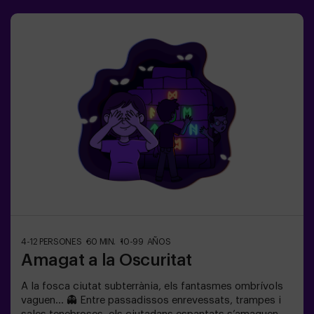
4-12 PERSONES
60 MIN.
10-99 AÑOS
Amagat a la Oscuritat
A la fosca ciutat subterrània, els fantasmes ombrívols
vaguen… 👻 Entre passadissos enrevessats, trampes i