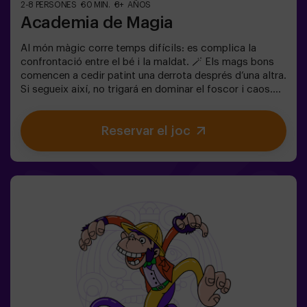
2-8 PERSONES
60 MIN.
8+ AÑOS
Academia de Magia
Al món màgic corre temps difícils: es complica la
confrontació entre el bé i la maldat. 🪄 Els mags bons
comencen a cedir patint una derrota després d’una altra.
Si segueix així, no trigará en dominar el foscor i caos.
L'única possibilitat de restaurar l'equilibri és utilitzar el
poder de la pedra filosofal. Però primer s'ha de crear i
Reservar el joc
ningú ho ha aconseguit encara en tota la historia de la
màgia! Us espera la misió complicada de salvar el
món.✅ Ideal per a famílies | nens | aniversaris infantils |
parelles❗ Si tots jugadors de l'equip són menors de 14
anys (o tenen 14 anys) hauran d'entrar almenys amb 1
adult, però recomanem entrar acompanyats d'un
monitor (consulta'ns les condicions).⚠️ Passes estrets
⚠️ 🧩 Nivell de dificultat: fàcil.