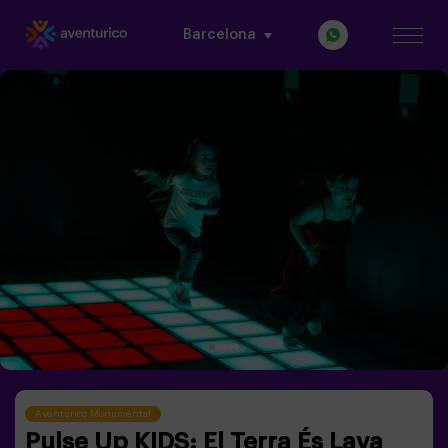
Barcelona
Aventurico Monumental
Pulse Up KIDS: El Terra És Lava