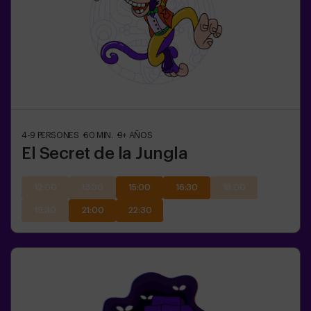
4-9
PERSONES
60
MIN.
9+
AÑOS
El Secret de la Jungla
12:00
13:30
15:00
16:30
18:00
19:30
21:00
22:30