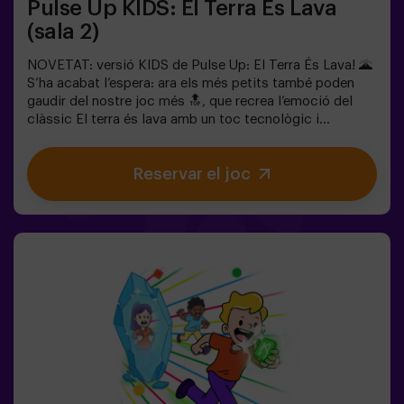
Pulse Up KIDS: El Terra És Lava
(sala 2)
NOVETAT: versió KIDS de Pulse Up: El Terra És Lava! 🌋
S’ha acabat l’espera: ara els més petits també poden
gaudir del nostre joc més 🔝, que recrea l’emoció del
clàssic El terra és lava amb un toc tecnològic i
totalment segur.✨ Jocs dinàmics i acolorits que
estimulen el cos i la ment🎉 Ideal per a festes infantils i
Reservar el joc
aniversaris plens d’emoció🎁 Records inoblidables i
sorpreses per a tots els participants👧👦 Per a nens i
nenes de 5 a 9 anys. Si tenen 10 anys o més, la versió
clàssica de Pulse Up: El terra és lava és perfecta per a
ells!🕒 La partida es divideix en 2 blocs de 20 minuts,
amb una pausa de 5 minuts entre mig perquè els petits
puguin descansar, hidratar-se i recuperar energies abans
de continuar la diversió.Els infants hauran de
col·laborar, pensar ràpid i moure’s encara més ràpid per
superar tots els reptes. Veuran el seu progrés en temps
real a la pantalla i celebraran cada victòria com un
autèntic èxit! 🏆Una experiència activa, segura i
original per a festes d’aniversari, sortides en família o