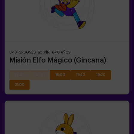
8-10
PERSONES
60
MIN.
6-10
AÑOS
Misión Elfo Mágico (Gincana)
12:40
14:20
16:00
17:40
19:20
21:00