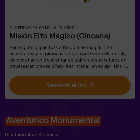
8-10 PERSONES
60 MIN.
6-10 AÑOS
Misión Elfo Mágico (Gincana)
Benvinguts siguin tots a l'escola de màgia! 🧙‍♀️En
aquesta màgica gimcana dirigida pel Game Màster 🎩,
els nens hauran d'enfrontar-se a diferents aventures on
travessaran proves d'habilitat i treball en equip i fins i
tot... Hauran de convertir-se en elfos per a poder
aconseguir una missió i assaborir una dolç... molt dolça
Reservar el joc
victòria. La imaginació és capaç de travessar les
fronteres de la màgia i aquesta gimcana portarà als
nens a experimentar-ho. 🌟🎯 És un joc destinat per a
nens de 6 a 10 anys.✅ Ideal per a nens | aniversaris
infantils | festes infantils🎂 Tenim possibilitat de
reservar un espai en el nostre local per a celebrar,
Aventurico Monumental
berenar i bufar les espelmes.
Diputació 455, Barcelona