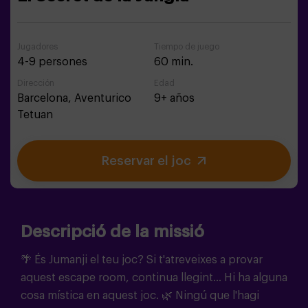
Jugadores
Tiempo de juego
4-9 persones
60 min.
Dirección
Edad
Barcelona,
Aventurico
9+ años
Tetuan
Reservar el joc
Descripció de la missió
🌴 És Jumanji el teu joc? Si t'atreveixes a provar
aquest escape room, continua llegint... Hi ha alguna
cosa mística en aquest joc. 🌿 Ningú que l'hagi