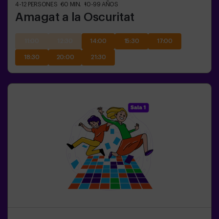
4-12
PERSONES
60
MIN.
10-99
AÑOS
Amagat a la Oscuritat
11:00
12:30
14:00
15:30
17:00
18:30
20:00
21:30