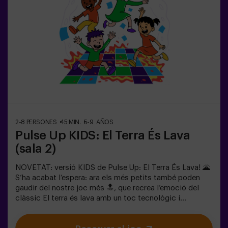
col·laborar, pensar ràpid i moure’s encara més ràpid per
superar tots els reptes. Veuran el seu progrés en temps
real a la pantalla i celebraran cada victòria com un
autèntic èxit! 🏆Una experiència activa, segura i original
per a festes d’aniversari, sortides en família o
simplement per descarregar energia de la manera més
divertida.✅ Ideal per a nens | famílies | festes
infantilsImportant: els infants han d’anar acompanyats
d’un adult, que també compta com a jugador.
2-8 PERSONES
45 MIN.
5-9 AÑOS
Pulse Up KIDS: El Terra És Lava
(sala 2)
NOVETAT: versió KIDS de Pulse Up: El Terra És Lava! 🌋
S’ha acabat l’espera: ara els més petits també poden
gaudir del nostre joc més 🔝, que recrea l’emoció del
clàssic El terra és lava amb un toc tecnològic i
totalment segur.✨ Jocs dinàmics i acolorits que
estimulen el cos i la ment🎉 Ideal per a festes infantils i