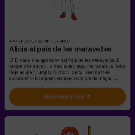
4-10 PERSONES
60 MIN.
10+ AÑOS
Alicia al país de les meravelles
⏰ El caos s'ha apoderat del País de les Meravelles! El
temps s'ha aturat... o més aviat, algú l'ha robat! La Reina
Roja acusa l'Humpty Dumpty, però... realment és
culpable? 👀En aquest escape room ple de màgia i
bogeria, necessitem herois valents per:🔹 Resoldre
enigmes absurds (com els que li agraden al Barreter).🔹
Reservar el joc
Enfrontar-te a personatges icònics (compte amb la
Reina de Cors!).🔹 Trobar el temps perdut abans que el
País de les Meravelles desaparegui per sempre.✅ Ideal
per a grups grans | plans amb amics | comiat de soltera
| team buildingSeràs tu qui salvi aquest món fantàstic?
❗Menors de 14 anys: requereixen 1 adult
acompanyant.Opció amb monitor disponible (consulta