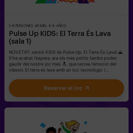
nombre de punts.✅ Ideal per a plans amb amics |
parelles | adolescents | team buildingImportant: Tots
els menors de 15 anys han d’anar acompanyats d’un
adult, que comptarà com a jugador.
2-8 PERSONES
45 MIN.
5-9 AÑOS
Pulse Up KIDS: El Terra És Lava
(sala 1)
NOVETAT: versió KIDS de Pulse Up: El Terra És Lava! 🌋
S’ha acabat l’espera: ara els més petits també poden
gaudir del nostre joc més 🔝, que recrea l’emoció del
clàssic El terra és lava amb un toc tecnològic i
totalment segur.✨ Jocs dinàmics i acolorits que
estimulen el cos i la ment🎉 Ideal per a festes infantils i
Reservar el joc
aniversaris plens d’emoció🎁 Records inoblidables i
sorpreses per a tots els participants👧👦 Per a nens i
nenes de 5 a 9 anys. Si tenen 10 anys o més, la versió
clàssica de Pulse Up: El terra és lava és perfecta per a
ells!🕒 La partida es divideix en 2 blocs de 20 minuts,
amb una pausa de 5 minuts entre mig perquè els petits
puguin descansar, hidratar-se i recuperar energies abans
de continuar la diversió.Els infants hauran de