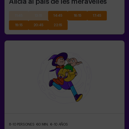
Alicia al país de les meravelles
11:45
13:15
14:45
16:15
17:45
19:15
20:45
22:15
8-10
PERSONES
60
MIN.
6-10
AÑOS