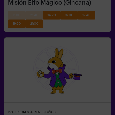
Misión Elfo Mágico (Gincana)
11:00
12:40
14:20
16:00
17:40
19:20
21:00
2-8
PERSONES
45
MIN.
6+
AÑOS