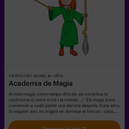
les condicions).
2-8 PERSONES
60 MIN.
8+ AÑOS
Academia de Magia
Al món màgic corre temps difícils: es complica la
confrontació entre el bé i la maldat. 🪄 Els mags bons
comencen a cedir patint una derrota després d’una altra.
Si segueix així, no trigará en dominar el foscor i caos.
L'única possibilitat de restaurar l'equilibri és utilitzar el
poder de la pedra filosofal. Però primer s'ha de crear i
ningú ho ha aconseguit encara en tota la historia de la