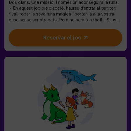
Dos clans. Una missió. I només un aconseguirà la runa.
⚡ En aquest joc ple d’acció, haureu d’entrar al territori
rival, robar la seva runa màgica i portar-la a la vostra
base sense ser atrapats. Però no serà tan fàcil… Si us
capturen, quedareu congelats fins que un company us
alliberi. ❄️ La clau és moure’s ràpid, coordinar-se en
Reservar el joc
equip i saber quan atacar o defensar. Aquí no només es
tracta de córrer, sinó de jugar en equip i prendre
decisions en el moment adequat. ✨ Una experiència
dinàmica i divertida on cada partida es converteix en un
autèntic repte entre clans. ✅ Ideal per a nens de 8 a 12
anys | grups d’amics | aniversaris i celebracions