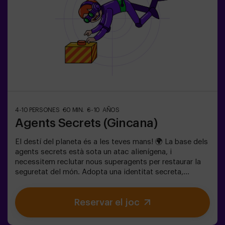
4-10 PERSONES
60 MIN.
6-10 AÑOS
Agents Secrets (Gincana)
El destí del planeta és a les teves mans! 🌍 La base dels
agents secrets està sota un atac alienígena, i
necessitem reclutar nous superagents per restaurar la
seguretat del món. Adopta una identitat secreta,
entrena les teves habilitats i forma part d’un equip
excepcional, preparat per enfrontar qualsevol
Reservar el joc
amenaça. 💪 Cada segon compta!Estàs preparat per
acceptar la missió?🎯 El joc està dissenyat
exclusivament per a nens i nenes de 6 a 10 anys.Porteu