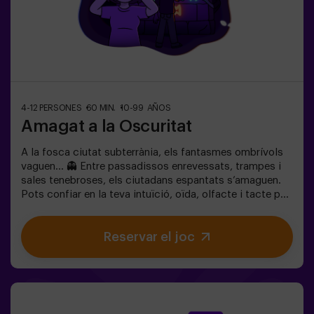
4-12 PERSONES
60 MIN.
10-99 AÑOS
Amagat a la Oscuritat
A la fosca ciutat subterrània, els fantasmes ombrívols
vaguen… 👻 Entre passadissos enrevessats, trampes i
sales tenebroses, els ciutadans espantats s’amaguen.
Pots confiar en la teva intuïció, oïda, olfacte i tacte per
moure’t pel laberint, amagar-te i després trobar els teus
amics?🔦 Amagar-se en la Foscor és un joc immersiu
Reservar el joc
sensorial inspirat en el joc d’amagar-se de tota la vida,
però portat a un altre nivell: moviment, adrenalina i
emoció real en foscor total. No és un escape room
clàssic; aquí no resols enigmes: vius l’acció en primera
persona.La sala ofereix la màxima seguretat, amb
túnels, amagatalls, textures i efectes especials de llum i