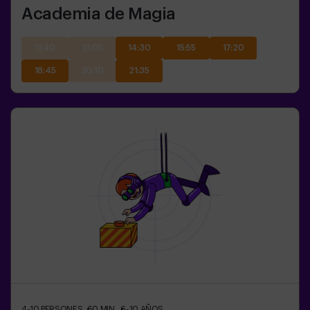
Academia de Magia
11:40
13:05
14:30
15:55
17:20
18:45
20:10
21:35
4-10
PERSONES
60
MIN.
6-10
AÑOS