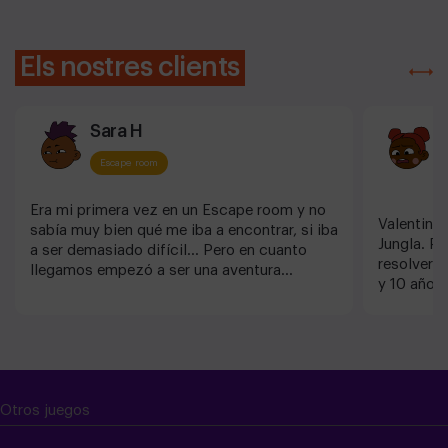
Els nostres clients
Sara H
M
Escape room
Era mi primera vez en un Escape room y no
Valentin 
sabía muy bien qué me iba a encontrar, si iba
Jungla. P
a ser demasiado difícil... Pero en cuanto
resolver e
llegamos empezó a ser una aventura
y 10 años 
inolvidable.
Otros juegos