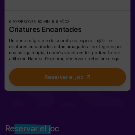
6-10 PERSONES
60 MIN.
5-8 AÑOS
Criatures Encantades
Un bosc màgic ple de secrets us espera… 🌿✨ Les
criatures encantades estan amagades i protegides per
una antiga màgia, i només vosaltres les podreu trobar i
alliberar. Haureu d’explorar, observar i treballar en equip
per descobrir on s’amaguen i com trencar els encanteris
que les mantenen atrapades. Cada criatura és única i us
Reservar el joc
posarà a prova d’una manera diferent. Aquí no es tracta
de competir, sinó d’ajudar, descobrir i viure una aventura
junts. ✨ Una experiència plena de màgia i sorpresa, on
cada descoberta us acosta a trencar l’encanteri del
bosc. ✅ Ideal per a nens de 5 a 8 anys | grups d’amics |
aniversaris i celebracions
Reservar el joc