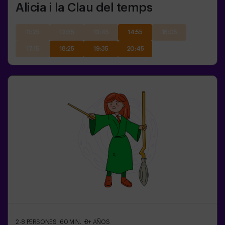
Alicia i la Clau del temps
11:25
12:35
13:45
14:55
16:05
17:15
18:25
19:35
20:45
2-8
PERSONES
60
MIN.
8+
AÑOS