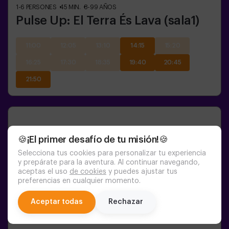
1-6
PERSONES
45
MIN.
8-99
AÑOS
Pulse Up: El Terra És Lava (sala1)
11:00
12:05
13:10
14:15
15:20
16:25
17:30
18:35
19:40
20:45
21:50
🍪¡El primer desafío de tu misión!🍪
Selecciona tus cookies para personalizar tu experiencia
y prepárate para la aventura. Al continuar navegando,
aceptas el uso
de cookies
y puedes ajustar tus
preferencias en cualquier momento.
chat
Aceptar todas
Rechazar