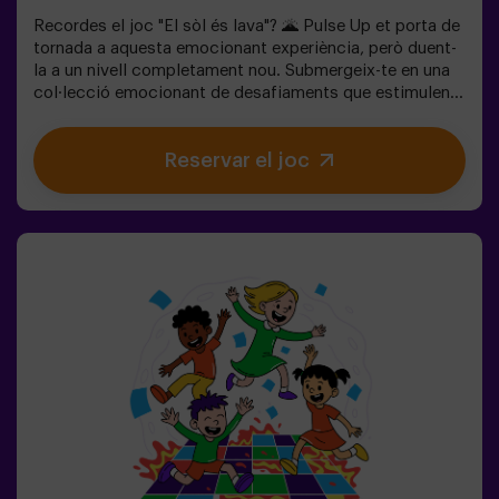
Recordes el joc "El sòl és lava"? 🌋 Pulse Up et porta de
tornada a aquesta emocionant experiència, però duent-
la a un nivell completament nou. Submergeix-te en una
col·lecció emocionant de desafiaments que estimulen
tant la teva ment com el teu cos. 🧠 💪5 nivells de
dificultat per adaptar-se a tots els nivells d’habilitat.40
Reservar el joc
jocs únics que mantenen l’emoció i la diversió.2 sales
disponibles, inclòs el mode combat per a fins a 12
jugadors, on podràs competir contra altres
equips.Treballa en equip per superar els obstacles i
assolir els teus objectius, mesurant el teu èxit a través
del temps i de les vides disponibles a la pantalla. Pulse
Up t'ofereix una experiència única que combina activitat
física i tecnologia, on la col·laboració és clau. 🏆I el
millor de tot? Som els primers a portar aquesta
experiència innovadora a Espanya. 🙌 Sent l'adrenalina i
porta la teva diversió a un nou nivell amb Pulse Up avui
mateix.Pulse Up: El Suelo es Lava - Mode Combat (per a
grups de 6 a 12 persones)La competició està a punt de
començar amb Pulse Up: El Suelo es Lava - Mode
Combat! 🔥 Divideix el teu grup de 6 a 12 persones en 2
equips, cadascun competint per aconseguir el major