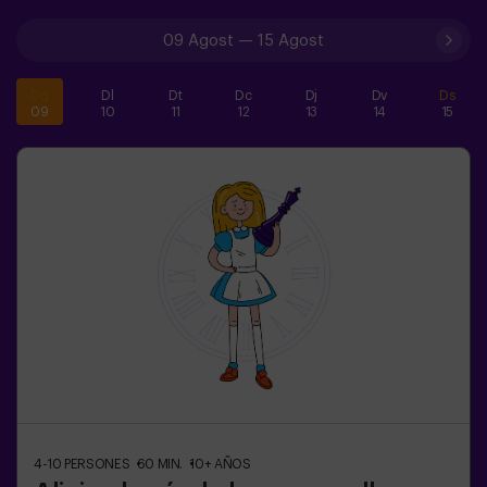
09 Agost
—
15 Agost
Dg
Dl
Dt
Dc
Dj
Dv
Ds
09
10
11
12
13
14
15
4-10
PERSONES
60
MIN.
10+
AÑOS