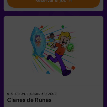
Reservar el joc
aniversaris plens d’emoció🎁 Records inoblidables i
sorpreses per a tots els participants👧👦 Per a nens i
nenes de 5 a 9 anys. Si tenen 10 anys o més, la versió
clàssica de Pulse Up: El terra és lava és perfecta per a
ells!🕒 La partida es divideix en 2 blocs de 20 minuts,
amb una pausa de 5 minuts entre mig perquè els petits
puguin descansar, hidratar-se i recuperar energies abans
de continuar la diversió.Els infants hauran de
col·laborar, pensar ràpid i moure’s encara més ràpid per
superar tots els reptes. Veuran el seu progrés en temps
real a la pantalla i celebraran cada victòria com un
autèntic èxit! 🏆Una experiència activa, segura i
original per a festes d’aniversari, sortides en família o
simplement per descarregar energia de la manera més
divertida.✅ Ideal per a nens | famílies | festes
infantilsImportant: els infants han d’anar acompanyats
d’un adult, que també compta com a jugador.
6-10 PERSONES
60 MIN.
8-12 AÑOS
Clanes de Runas