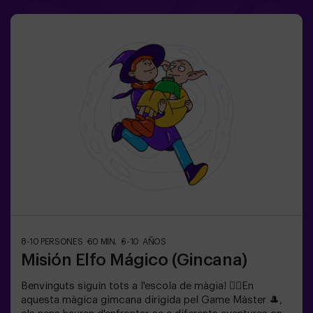
roba còmoda; aquesta activitat és exclusiva per a
nens.✅ Ideal per a nens | aniversaris infantils | festes
infantilsNO ÉS UN ESCAPE ROOM. És una gimcana per
a nens ambientada en un entrenament de superagents.
Inclou un joc de làsers. L’activitat es fa a les fosques
amb llums LED. Les gimcanes són una sèrie de jocs
físics en equip coordinats per un monitor.
8-10 PERSONES
60 MIN.
6-10 AÑOS
Misión Elfo Mágico (Gincana)
Benvinguts siguin tots a l'escola de màgia! 🧙‍♀️En
aquesta màgica gimcana dirigida pel Game Màster 🎩,