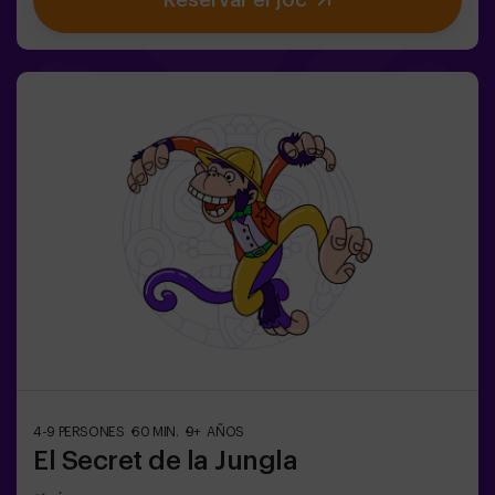
Reservar el joc
màgia! Us espera la misió complicada de salvar el
món.✅ Ideal per a famílies | nens | aniversaris infantils |
parelles❗ Si tots jugadors de l'equip són menors de 14
anys (o tenen 14 anys) hauran d'entrar almenys amb 1
adult, però recomanem entrar acompanyats d'un
monitor (consulta'ns les condicions).⚠️ Passes estrets
⚠️ 🧩 Nivell de dificultat: fàcil.
4-9 PERSONES
60 MIN.
9+ AÑOS
El Secret de la Jungla