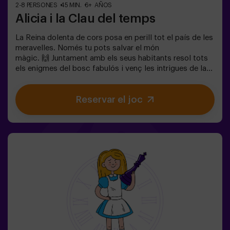
2-8 PERSONES
45 MIN.
6+ AÑOS
Alicia i la Clau del temps
La Reina dolenta de cors posa en perill tot el país de les
meravelles. Només tu pots salvar el món
màgic. 🙌 Juntament amb els seus habitants resol tots
els enigmes del bosc fabulós i venç les intrigues de la
reina. Estàs preparat per emprendre el viatge més
captivador de la teva vida amb Alicia i el conill? 🐇És un
Reservar el joc
joc d'escapada infantil destinat per a nens de 6 a 13
anys!✅ Ideal per a nens | famílies | aniversaris
infantils❗Si tots jugadors de l'equip són menors de 14
anys (o tenen 14 anys) hauran d'entrar almenys amb 1
adult, però recomanem entrar acompanyats d'un
monitor (consulta'ns les condicions). ⚠️ Passes estrets
⚠️