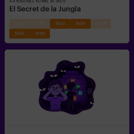
4-9
PERSONES
60
MIN.
9+
AÑOS
El Secret de la Jungla
12:00
13:30
15:00
16:30
18:00
19:30
21:00