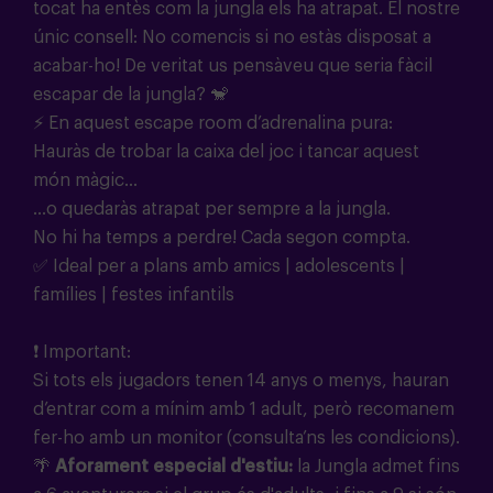
tocat ha entès com la jungla els ha atrapat. El nostre
únic consell: No comencis si no estàs disposat a
acabar-ho! De veritat us pensàveu que seria fàcil
escapar de la jungla? 🐒
⚡ En aquest escape room d’adrenalina pura:
Hauràs de trobar la caixa del joc i tancar aquest
món màgic...
...o quedaràs atrapat per sempre a la jungla.
No hi ha temps a perdre! Cada segon compta.
✅ Ideal per a plans amb amics | adolescents |
famílies | festes infantils
❗ Important:
Si tots els jugadors tenen 14 anys o menys, hauran
d’entrar com a mínim amb 1 adult, però recomanem
fer-ho amb un monitor (consulta’ns les condicions).
🌴
Aforament especial d'estiu:
la Jungla admet fins