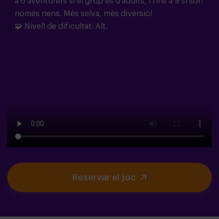
a 6 aventurers si el grup és d'adults, i fins a 9 si són
només nens. Més selva, més diversió!
🧩 Nivell de dificultat: Alt.
Reservar el joc