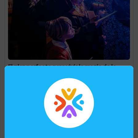
El plan perfecto para vivir la magia de la
Navidad con niños
Vive una Navidad mágica en Aventurico Barcelona:
escape rooms para niños, actividades especiales y
buzón de cartas a Papá Noel con sorteo de premios.
Abiertos el 24, 25 de diciembre y 1 de enero.
Disfruta de 20 € de descuento con el código
NAVIDAD20D
2025-11-20