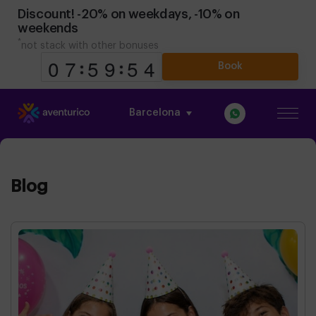
Discount! -20% on weekdays, -10% on
weekends
*
not stack with other bonuses
Book
Barcelona
9
9
0
0
8
7
7
0
5
5
0
9
9
Blog