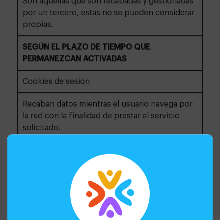
Son aquellas que son recabadas y gestionadas
por un tercero, estas no se pueden considerar
propias.
SEGÚN EL PLAZO DE TIEMPO QUE
PERMANEZCAN ACTIVADAS
Cookies de sesión
Recaban datos mientras el usuario navega por
la red con la finalidad de prestar el servicio
solicitado.
Cookies persistentes
Se almacenan en el terminal y la información
obtenida, será utilizada por el responsable de
la cookie con la finalidad de prestar el servicio
solicitado.