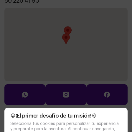
60 225 41 90
🍪¡El primer desafío de tu misión!🍪
Documentación
Selecciona tus cookies para personalizar tu experiencia
política de cookies
aviso legal
y prepárate para la aventura. Al continuar navegando,
privacy policy