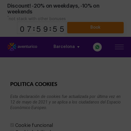
Discount! -20% on weekdays, -10% on
weekends
*
not stack with other bonuses
Book
Barcelona
9
9
0
0
8
7
7
0
5
5
0
9
9
POLITICA COOKIES
Esta declaración de cookies fue actualizada por última vez en 
12 de mayo de 2021 y se aplica a los ciudadanos del Espacio 
Económico Europeo.

Cookie funcional