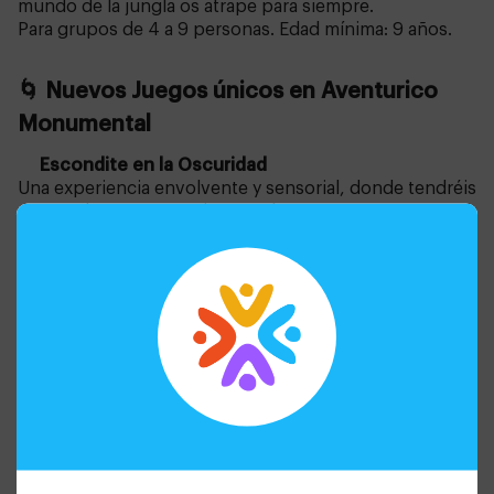
mundo de la jungla os atrape para siempre.
Para grupos de 4 a 9 personas. Edad mínima: 9 años.
🌀 Nuevos Juegos únicos en Aventurico
Monumental
🔎
Escondite en la Oscuridad
Una experiencia envolvente y sensorial, donde tendréis
que explorar un espacio completamente a oscuras,
guiándoos por el tacto, el oído y los efectos
especiales. Laberintos, túneles, trampas y retos
visuales y sonoros. A partir de 10 años.
🔥 Pulse Up:El Suelo es lava- el juego más viral y
emocionante del momento
Este juego combina actividad física con tecnología:
deberéis superar pruebas dinámicas saltando,
agachándoos y corriendo contra el tiempo y con vidas
limitadas. Hay varios modos de juego, incluyendo el
modo combate
, ideal para retos entre amigos o
familias competitivas. Es perfecto para niños a partir