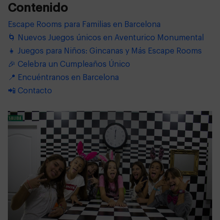
Contenido
Escape Rooms para Familias en Barcelona
🌀 Nuevos Juegos únicos en Aventurico Monumental
👧 Juegos para Niños: Gincanas y Más Escape Rooms
🎉 Celebra un Cumpleaños Único
📍 Encuéntranos en Barcelona
📲 Contacto