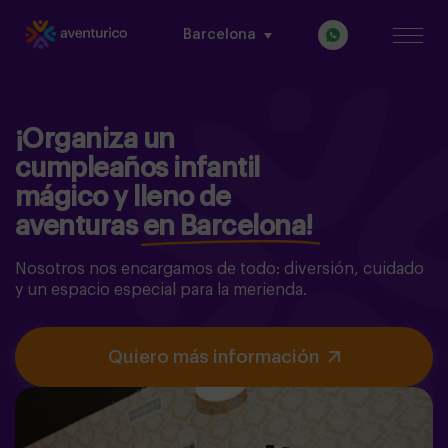
Barcelona
¡Organiza un
cumpleaños infantil
mágico y lleno de
aventuras en Barcelona!
Nosotros nos encargamos de todo: diversión, cuidado
y un espacio especial para la merienda.
Quiero más información