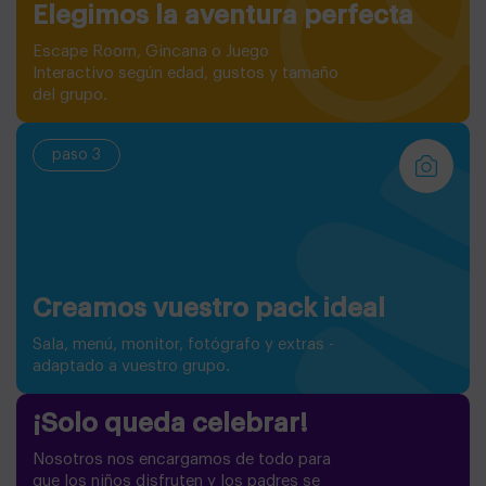
Elegimos la aventura perfecta
Escape Room, Gincana o Juego
Interactivo según edad, gustos y tamaño
del grupo.
paso 3
Creamos vuestro pack ideal
Sala, menú, monitor, fotógrafo y extras -
adaptado a vuestro grupo.
¡Solo queda celebrar!
Nosotros nos encargamos de todo para
que los niños disfruten y los padres se