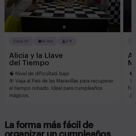
Edad: 6+
45 min
4–8
E
Alicia y la Llave
A
del Tiempo
M
🧠 Nivel de dificultad: bajo
🧠 
🌸 Viaja al País de las Maravillas para recuperar
Sal
el tiempo robado. Ideal para cumpleaños
filo
mágicos.
⚠️ 
La forma más fácil de
organizar un cumpleaños