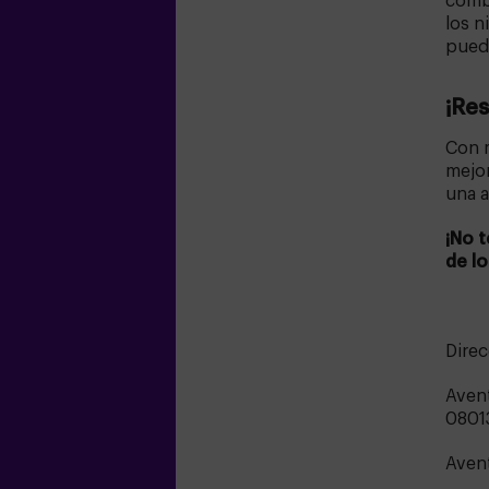
combi
los n
puede
¡Res
Con 
mejor
una a
¡No 
de l
Direc
Avent
0801
Avent