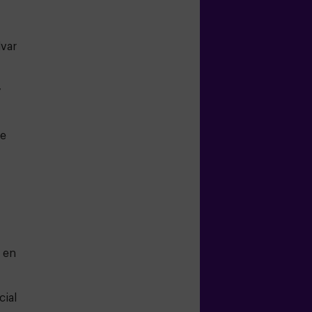
lvar
y
ce
2 en
cial