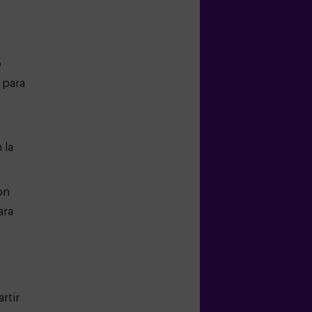
o
 para
 la
on
ara
rtir