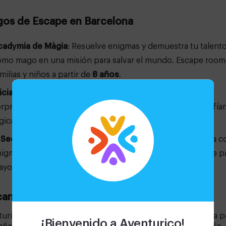
gos de Escape en Barcelona
cadуmia de Màgia
: Resuelve enigmas y demuestra tu talent
omo mago en una misión para salvar el mundo. Escape room
milias y niños a partir de
8 años
.
icia en el País de las Maravillas
: Un viaje lleno de retos y
rpresas en un mundo donde el tiempo y el espacio desafían
gica. Perfecto para niños de
10 años en adelante
.
 Secreto de la Jungla
: Sumérgete en una selva misteriosa c
igmas inspirados en Jumanji. Una experiencia envolvente p
ayores de
9 años
.
canas para Niños en Barcelona
turico también ofrece
gincanas interactivas
para niños a pa
¡Bienvenido a Aventurico!