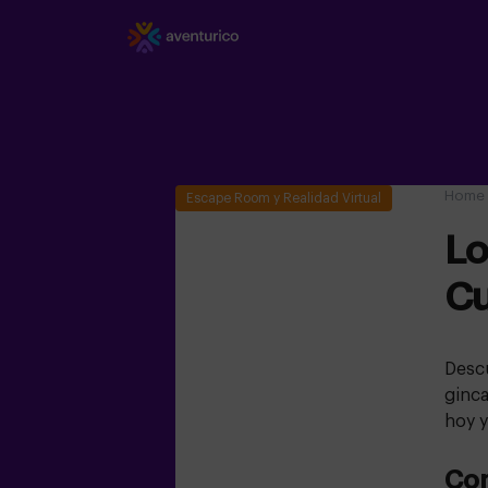
Home
Escape Room y Realidad Virtual
Lo
Cu
Descu
ginca
hoy y
Co