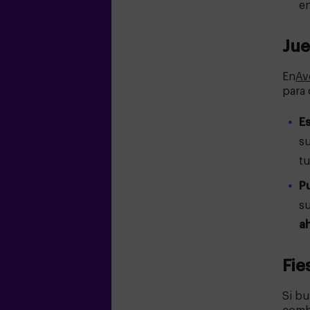
en
Jue
En
Av
para 
E
su
tu
P
su
a
Fie
Si b