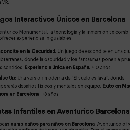
 VR.
gos Interactivos Únicos en Barcelona
enturico Monumental
, la tecnología y la inmersión se comb
ofrecer experiencias inigualables:
scondite en la Oscuridad
: Un juego de escondite en una ci
bterránea, donde la oscuridad y los fantasmas ponen a pr
s sentidos.
Experiencia única en España
. +10 años.
ulse Up
: Una versión moderna de "El suelo es lava", donde
perarás desafíos físicos y mentales en equipo.
Éxito en Mad
hora en Barcelona
. +8 años.
stas Infantiles en Aventurico Barcelona
uscas
cumpleaños para niños en Barcelona
,
Aventurico
ofr