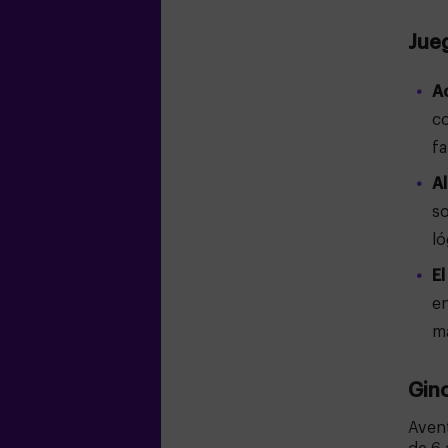
Jue
A
c
fa
Al
so
ló
El
en
m
Gin
Aven