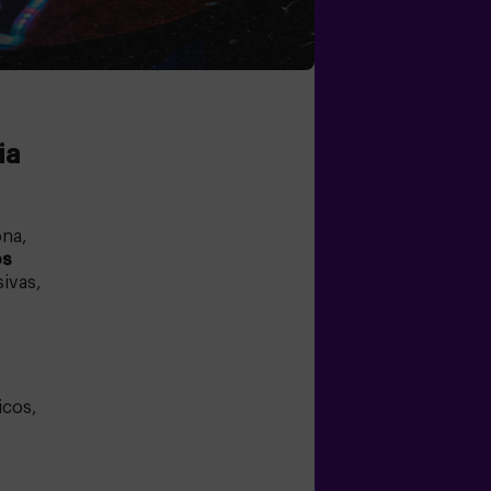
ia
ona,
os
ivas,
icos,