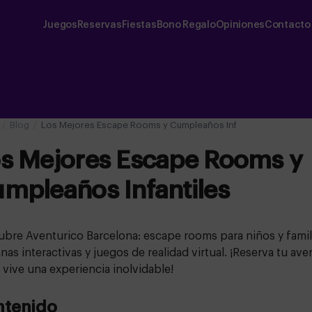
Juegos
Reservas
Fiestas
Bono Regalo
Opiniones
Contacto
Blog
Los Mejores Escape Rooms y Cumpleaños Infantiles
s Mejores Escape Rooms y
mpleaños Infantiles
bre Aventurico Barcelona: escape rooms para niños y famil
nas interactivas y juegos de realidad virtual. ¡Reserva tu ave
 vive una experiencia inolvidable!
ntenido