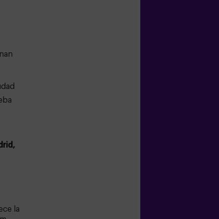
inan
udad
ueba
rid,
ece la