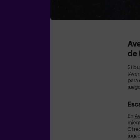
Ave
de 
Si bu
¡Ave
para 
juego
Esc
En
Av
mient
Ofre
jugad