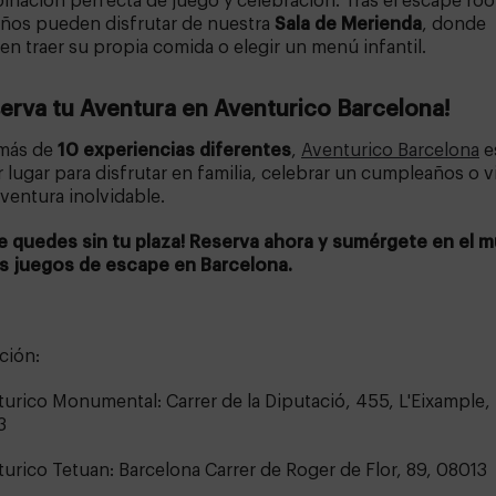
nación perfecta de juego y celebración. Tras el escape ro
iños pueden disfrutar de nuestra
Sala de Merienda
, donde
n traer su propia comida o elegir un menú infantil.
erva tu Aventura en Aventurico Barcelona!
más de
10 experiencias diferentes
,
Aventurico Barcelona
e
 lugar para disfrutar en familia, celebrar un cumpleaños o vi
ventura inolvidable.
te quedes sin tu plaza! Reserva ahora y sumérgete en el 
os juegos de escape en Barcelona.
ción:
urico Monumental: Carrer de la Diputació, 455, L'Eixample,
3
urico Tetuan: Barcelona Carrer de Roger de Flor, 89, 08013