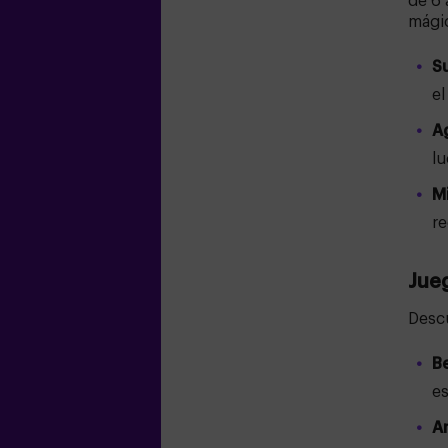
de 6 
mági
S
e
A
lu
M
r
Jueg
Desc
B
es
A