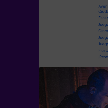
Avent
Ciud
Escap
Jueg
Ginca
Juego
Juego
Fiest
¡Rese