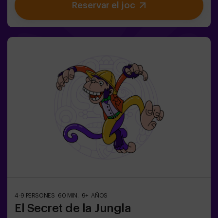
Reservar el joc
ningú ho ha aconseguit encara en tota la historia de la
màgia! Us espera la misió complicada de salvar el
món.✅ Ideal per a famílies | nens | aniversaris infantils |
parelles❗ Si tots jugadors de l'equip són menors de 14
anys (o tenen 14 anys) hauran d'entrar almenys amb 1
adult, però recomanem entrar acompanyats d'un
monitor (consulta'ns les condicions).⚠️ Passes estrets
⚠️ 🧩 Nivell de dificultat: fàcil.
4-9 PERSONES
60 MIN.
9+ AÑOS
El Secret de la Jungla