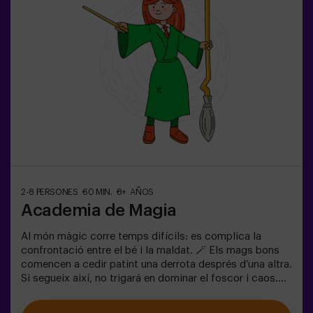
acompanyant.Opció amb monitor disponible (consulta
les condicions).
2-8 PERSONES
60 MIN.
8+ AÑOS
Academia de Magia
Al món màgic corre temps difícils: es complica la
confrontació entre el bé i la maldat. 🪄 Els mags bons
comencen a cedir patint una derrota després d’una altra.
Si segueix així, no trigará en dominar el foscor i caos.
L'única possibilitat de restaurar l'equilibri és utilitzar el
poder de la pedra filosofal. Però primer s'ha de crear i