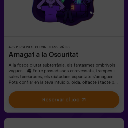
4-12 PERSONES
60 MIN.
10-99 AÑOS
Amagat a la Oscuritat
A la fosca ciutat subterrània, els fantasmes ombrívols
vaguen… 👻 Entre passadissos enrevessats, trampes i
sales tenebroses, els ciutadans espantats s’amaguen.
Pots confiar en la teva intuïció, oïda, olfacte i tacte per
moure’t pel laberint, amagar-te i després trobar els teus
amics?🔦 Amagar-se en la Foscor és un joc immersiu
Reservar el joc
sensorial inspirat en el joc d’amagar-se de tota la vida,
però portat a un altre nivell: moviment, adrenalina i
emoció real en foscor total. No és un escape room
clàssic; aquí no resols enigmes: vius l’acció en primera
persona.La sala ofereix la màxima seguretat, amb