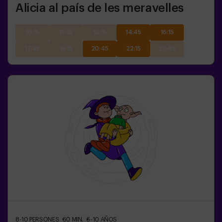
Alicia al país de les meravelles
10:15
11:45
13:15
14:45
16:15
17:45
19:15
20:45
22:15
23:45
8-10
PERSONES
60
MIN.
6-10
AÑOS