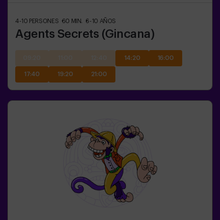
4-10
PERSONES
60
MIN.
6-10
AÑOS
Agents Secrets (Gincana)
09:20
11:00
12:40
14:20
16:00
17:40
19:20
21:00