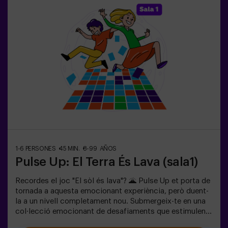
túnels, amagatalls, textures i efectes especials de llum i
so que fan que l’experiència sigui inoblidable.✅ Ideal per
a grups grans | plans amb amics | adolescents | team
building❗Els jugadors de 14 anys o menys han d’entrar
acompanyats per almenys un adult. Hi ha l’opció que un
monitor els acompanyi durant l’aventura; consulta’ns les
condicions.❗ Aquest joc no és recomanable per a
persones amb por a la foscor.
1-6 PERSONES
45 MIN.
8-99 AÑOS
Pulse Up: El Terra És Lava (sala1)
Recordes el joc "El sòl és lava"? 🌋 Pulse Up et porta de
tornada a aquesta emocionant experiència, però duent-
la a un nivell completament nou. Submergeix-te en una
col·lecció emocionant de desafiaments que estimulen
tant la teva ment com el teu cos. 🧠 💪5 nivells de