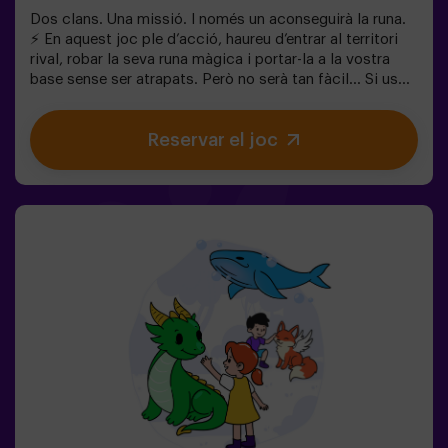
Dos clans. Una missió. I només un aconseguirà la runa.
⚡ En aquest joc ple d’acció, haureu d’entrar al territori
rival, robar la seva runa màgica i portar-la a la vostra
base sense ser atrapats. Però no serà tan fàcil… Si us
capturen, quedareu congelats fins que un company us
alliberi. ❄️ La clau és moure’s ràpid, coordinar-se en
Reservar el joc
equip i saber quan atacar o defensar. Aquí no només es
tracta de córrer, sinó de jugar en equip i prendre
decisions en el moment adequat. ✨ Una experiència
dinàmica i divertida on cada partida es converteix en un
autèntic repte entre clans. ✅ Ideal per a nens de 8 a 12
anys | grups d’amics | aniversaris i celebracions