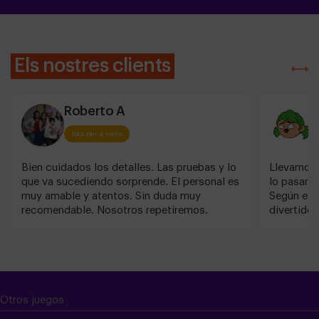
Els nostres clients
Roberto A
J
Jocs per a nens
Bien cuidados los detalles. Las pruebas y lo
Llevamos a
que va sucediendo sorprende. El personal es
lo pasaron
muy amable y atentos. Sin duda muy
Según ello
recomendable. Nosotros repetiremos.
divertido.
Otros juegos