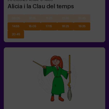
2-8
PERSONES
45
MIN.
6+
AÑOS
Alicia i la Clau del temps
09:05
10:15
11:25
12:35
13:45
14:55
16:05
17:15
18:25
19:35
20:45