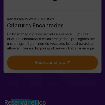
6-10 PERSONES
60 MIN.
5-8 AÑOS
Criatures Encantades
Un bosc màgic ple de secrets us espera… 🌿✨ Les
criatures encantades estan amagades i protegides per
una antiga màgia, i només vosaltres les podreu trobar i
alliberar. Haureu d’explorar, observar i treballar en equip
per descobrir on s’amaguen i com trencar els encanteris
que les mantenen atrapades. Cada criatura és única i us
Reservar el joc
posarà a prova d’una manera diferent. Aquí no es tracta
de competir, sinó d’ajudar, descobrir i viure una aventura
junts. ✨ Una experiència plena de màgia i sorpresa, on
cada descoberta us acosta a trencar l’encanteri del
bosc. ✅ Ideal per a nens de 5 a 8 anys | grups d’amics |
aniversaris i celebracions
Reservar el joc