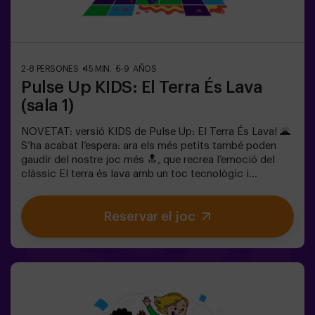
equips, cadascun competint per aconseguir el major
nombre de punts.✅ Ideal per a plans amb amics |
parelles | adolescents | team buildingImportant: Tots
els menors de 15 anys han d’anar acompanyats d’un
adult, que comptarà com a jugador.
2-8 PERSONES
45 MIN.
5-9 AÑOS
Pulse Up KIDS: El Terra És Lava
(sala 1)
NOVETAT: versió KIDS de Pulse Up: El Terra És Lava! 🌋
S’ha acabat l’espera: ara els més petits també poden
gaudir del nostre joc més 🔝, que recrea l’emoció del
clàssic El terra és lava amb un toc tecnològic i
totalment segur.✨ Jocs dinàmics i acolorits que
estimulen el cos i la ment🎉 Ideal per a festes infantils i
Reservar el joc
aniversaris plens d’emoció🎁 Records inoblidables i
sorpreses per a tots els participants👧👦 Per a nens i
nenes de 5 a 9 anys. Si tenen 10 anys o més, la versió
clàssica de Pulse Up: El terra és lava és perfecta per a
ells!🕒 La partida es divideix en 2 blocs de 20 minuts,
amb una pausa de 5 minuts entre mig perquè els petits
puguin descansar, hidratar-se i recuperar energies abans
de continuar la diversió.Els infants hauran de