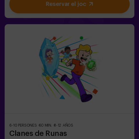
Reservar el joc
aniversaris plens d’emoció🎁 Records inoblidables i
sorpreses per a tots els participants👧👦 Per a nens i
nenes de 5 a 9 anys. Si tenen 10 anys o més, la versió
clàssica de Pulse Up: El terra és lava és perfecta per a
ells!🕒 La partida es divideix en 2 blocs de 20 minuts,
amb una pausa de 5 minuts entre mig perquè els petits
puguin descansar, hidratar-se i recuperar energies abans
de continuar la diversió.Els infants hauran de
col·laborar, pensar ràpid i moure’s encara més ràpid per
superar tots els reptes. Veuran el seu progrés en temps
real a la pantalla i celebraran cada victòria com un
autèntic èxit! 🏆Una experiència activa, segura i
original per a festes d’aniversari, sortides en família o
simplement per descarregar energia de la manera més
divertida.✅ Ideal per a nens | famílies | festes
infantilsImportant: els infants han d’anar acompanyats
d’un adult, que també compta com a jugador.
6-10 PERSONES
60 MIN.
8-12 AÑOS
Clanes de Runas