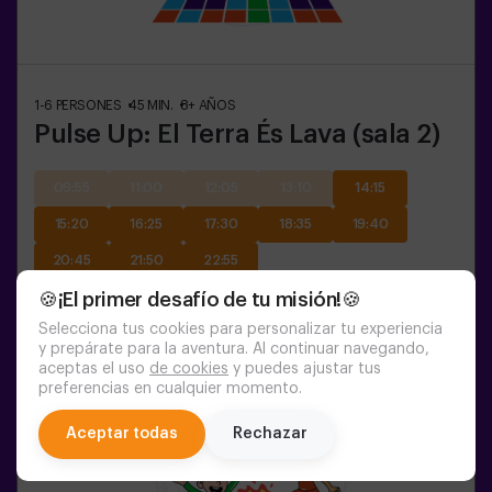
1-6
PERSONES
45
MIN.
8+
AÑOS
Pulse Up: El Terra És Lava (sala 2)
09:55
11:00
12:05
13:10
14:15
15:20
16:25
17:30
18:35
19:40
20:45
21:50
22:55
🍪¡El primer desafío de tu misión!🍪
Selecciona tus cookies para personalizar tu experiencia
y prepárate para la aventura. Al continuar navegando,
aceptas el uso
de cookies
y puedes ajustar tus
preferencias en cualquier momento.
chat
Aceptar todas
Rechazar