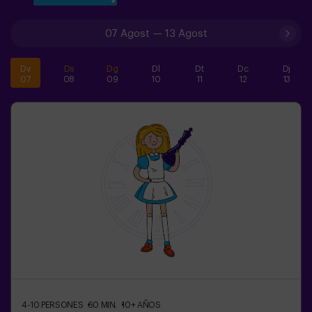
07 Agost
—
13 Agost
Dv
Ds
Dg
Dl
Dt
Dc
Dj
07
08
09
10
11
12
13
4-10
PERSONES
60
MIN.
10+
AÑOS