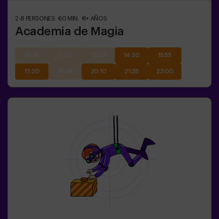
2-8
PERSONES
60
MIN.
8+
AÑOS
Academia de Magia
10:15
11:40
13:05
14:30
15:55
17:20
18:45
20:10
21:35
23:00