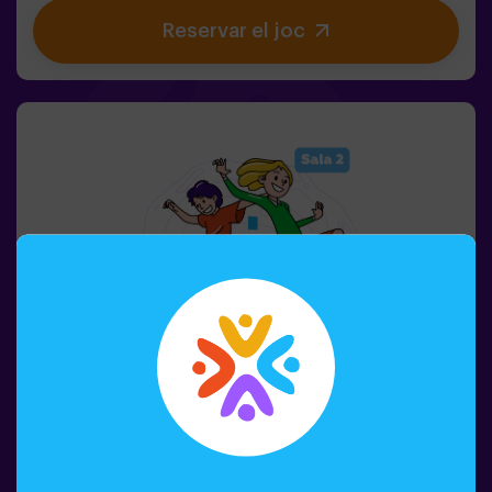
dificultat per adaptar-se a tots els nivells d’habilitat.40
Reservar el joc
jocs únics que mantenen l’emoció i la diversió.2 sales
disponibles, inclòs el mode combat per a fins a 12
jugadors, on podràs competir contra altres
equips.Treballa en equip per superar els obstacles i
assolir els teus objectius, mesurant el teu èxit a través
del temps i de les vides disponibles a la pantalla. Pulse
Up t'ofereix una experiència única que combina activitat
física i tecnologia, on la col·laboració és clau. 🏆I el
millor de tot? Som els primers a portar aquesta
experiència innovadora a Espanya. 🙌 Sent l'adrenalina i
porta la teva diversió a un nou nivell amb Pulse Up avui
mateix.Pulse Up: El Suelo es Lava - Mode Combat (per a
grups de 6 a 12 persones)La competició està a punt de
començar amb Pulse Up: El Suelo es Lava - Mode
Combat! 🔥 Divideix el teu grup de 6 a 12 persones en 2
equips, cadascun competint per aconseguir el major
nombre de punts.✅ Ideal per a plans amb amics |
parelles | adolescents | team buildingImportant: Tots
els menors de 15 anys han d’anar acompanyats d’un
adult, que comptarà com a jugador.
1-6 PERSONES
45 MIN.
8+ AÑOS
Pulse Up: El Terra És Lava (sala 2)