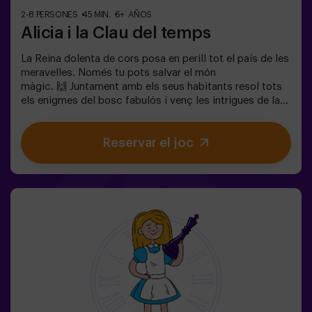
2-8 PERSONES
45 MIN.
6+ AÑOS
Alicia i la Clau del temps
La Reina dolenta de cors posa en perill tot el país de les
meravelles. Només tu pots salvar el món
màgic. 🙌 Juntament amb els seus habitants resol tots
els enigmes del bosc fabulós i venç les intrigues de la
reina. Estàs preparat per emprendre el viatge més
captivador de la teva vida amb Alicia i el conill? 🐇És un
Reservar el joc
joc d'escapada infantil destinat per a nens de 6 a 13
anys!✅ Ideal per a nens | famílies | aniversaris
infantils❗Si tots jugadors de l'equip són menors de 14
anys (o tenen 14 anys) hauran d'entrar almenys amb 1
adult, però recomanem entrar acompanyats d'un
monitor (consulta'ns les condicions). ⚠️ Passes estrets
⚠️