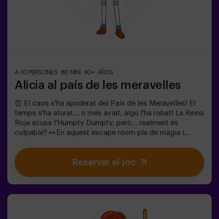
4-10 PERSONES
60 MIN.
10+ AÑOS
Alicia al país de les meravelles
⏰ El caos s'ha apoderat del País de les Meravelles! El
temps s'ha aturat... o més aviat, algú l'ha robat! La Reina
Roja acusa l'Humpty Dumpty, però... realment és
culpable? 👀En aquest escape room ple de màgia i
bogeria, necessitem herois valents per:🔹 Resoldre
enigmes absurds (com els que li agraden al Barreter).🔹
Reservar el joc
Enfrontar-te a personatges icònics (compte amb la
Reina de Cors!).🔹 Trobar el temps perdut abans que el
País de les Meravelles desaparegui per sempre.✅ Ideal
per a grups grans | plans amb amics | comiat de soltera
| team buildingSeràs tu qui salvi aquest món fantàstic?
❗Menors de 14 anys: requereixen 1 adult