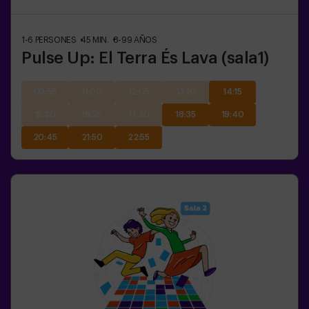
1-6
PERSONES
45
MIN.
8-99
AÑOS
Pulse Up: El Terra És Lava (sala1)
09:55
11:00
12:05
13:10
14:15
15:20
16:25
17:30
18:35
19:40
20:45
21:50
22:55