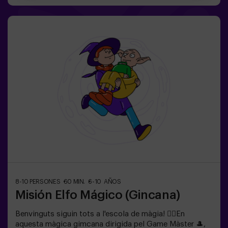
exclusivament per a nens i nenes de 6 a 10 anys.Porteu
roba còmoda; aquesta activitat és exclusiva per a
nens.✅ Ideal per a nens | aniversaris infantils | festes
infantilsNO ÉS UN ESCAPE ROOM. És una gimcana per
a nens ambientada en un entrenament de superagents.
Inclou un joc de làsers. L’activitat es fa a les fosques
amb llums LED. Les gimcanes són una sèrie de jocs
físics en equip coordinats per un monitor.
8-10 PERSONES
60 MIN.
6-10 AÑOS
Misión Elfo Mágico (Gincana)
Benvinguts siguin tots a l'escola de màgia! 🧙‍♀️En
aquesta màgica gimcana dirigida pel Game Màster 🎩,