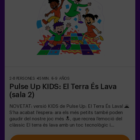
col·laborar, pensar ràpid i moure’s encara més ràpid per
superar tots els reptes. Veuran el seu progrés en temps
real a la pantalla i celebraran cada victòria com un
autèntic èxit! 🏆Una experiència activa, segura i original
per a festes d’aniversari, sortides en família o
simplement per descarregar energia de la manera més
divertida.✅ Ideal per a nens | famílies | festes
infantilsImportant: els infants han d’anar acompanyats
d’un adult, que també compta com a jugador.
2-8 PERSONES
45 MIN.
5-9 AÑOS
Pulse Up KIDS: El Terra És Lava
(sala 2)
NOVETAT: versió KIDS de Pulse Up: El Terra És Lava! 🌋
S’ha acabat l’espera: ara els més petits també poden
gaudir del nostre joc més 🔝, que recrea l’emoció del
clàssic El terra és lava amb un toc tecnològic i
totalment segur.✨ Jocs dinàmics i acolorits que
estimulen el cos i la ment🎉 Ideal per a festes infantils i