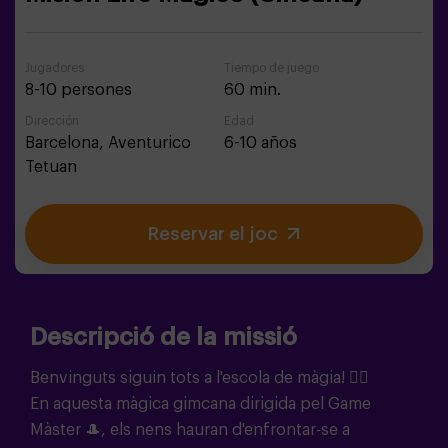
Jugadores
Tiempo de juego
8-10 persones
60 min.
Dirección
Edad
Barcelona,
Aventurico
6-10 años
Tetuan
Reservar el joc
Descripció de la missió
Benvinguts siguin tots a l'escola de màgia! 🧙‍♀️
En aquesta màgica gimcana dirigida pel Game
Màster
🎩
, els nens hauran d'enfrontar-se a