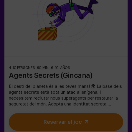
4-10 PERSONES
60 MIN.
6-10 AÑOS
Agents Secrets (Gincana)
El destí del planeta és a les teves mans! 🌍 La base dels
agents secrets està sota un atac alienígena, i
necessitem reclutar nous superagents per restaurar la
seguretat del món. Adopta una identitat secreta,
entrena les teves habilitats i forma part d’un equip
excepcional, preparat per enfrontar qualsevol
Reservar el joc
amenaça. 💪 Cada segon compta!Estàs preparat per
acceptar la missió?🎯 El joc està dissenyat