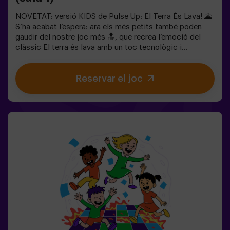
NOVETAT: versió KIDS de Pulse Up: El Terra És Lava! 🌋
S’ha acabat l’espera: ara els més petits també poden
gaudir del nostre joc més 🔝, que recrea l’emoció del
clàssic El terra és lava amb un toc tecnològic i
totalment segur.✨ Jocs dinàmics i acolorits que
estimulen el cos i la ment🎉 Ideal per a festes infantils i
Reservar el joc
aniversaris plens d’emoció🎁 Records inoblidables i
sorpreses per a tots els participants👧👦 Per a nens i
nenes de 5 a 9 anys. Si tenen 10 anys o més, la versió
clàssica de Pulse Up: El terra és lava és perfecta per a
ells!🕒 La partida es divideix en 2 blocs de 20 minuts,
amb una pausa de 5 minuts entre mig perquè els petits
puguin descansar, hidratar-se i recuperar energies abans
de continuar la diversió.Els infants hauran de
col·laborar, pensar ràpid i moure’s encara més ràpid per
superar tots els reptes. Veuran el seu progrés en temps
real a la pantalla i celebraran cada victòria com un
autèntic èxit! 🏆Una experiència activa, segura i original
per a festes d’aniversari, sortides en família o
simplement per descarregar energia de la manera més
divertida.✅ Ideal per a nens | famílies | festes