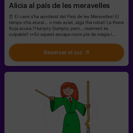
Alicia al país de les meravelles
⏰ El caos s'ha apoderat del País de les Meravelles! El
temps s'ha aturat... o més aviat, algú l'ha robat! La Reina
Roja acusa l'Humpty Dumpty, però... realment és
culpable? 👀En aquest escape room ple de màgia i
bogeria, necessitem herois valents per:🔹 Resoldre
enigmes absurds (com els que li agraden al Barreter).🔹
Reservar el joc
Enfrontar-te a personatges icònics (compte amb la
Reina de Cors!).🔹 Trobar el temps perdut abans que el
País de les Meravelles desaparegui per sempre.✅ Ideal
per a grups grans | plans amb amics | comiat de soltera
| team buildingSeràs tu qui salvi aquest món fantàstic?
❗Menors de 14 anys: requereixen 1 adult
acompanyant.Opció amb monitor disponible (consulta
les condicions).