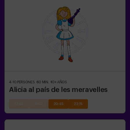
4-10
PERSONES
60
MIN.
10+
AÑOS
Alicia al país de les meravelles
17:45
19:15
20:45
22:15