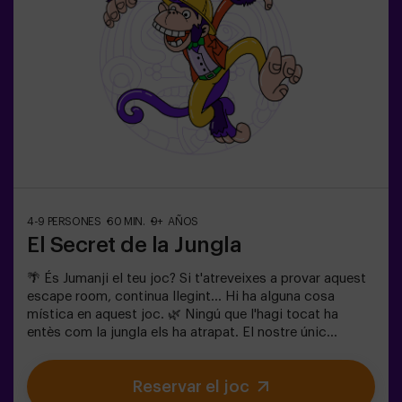
4-9 PERSONES
60 MIN.
9+ AÑOS
El Secret de la Jungla
🌴 És Jumanji el teu joc? Si t'atreveixes a provar aquest
escape room, continua llegint... Hi ha alguna cosa
mística en aquest joc. 🌿 Ningú que l'hagi tocat ha
entès com la jungla els ha atrapat. El nostre únic
consell: No comencis si no estàs disposat a acabar-ho!
De veritat us pensàveu que seria fàcil escapar de la
Reservar el joc
jungla? 🐒⚡ En aquest escape room d’adrenalina