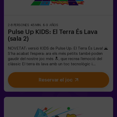
infantilsImportant: els infants han d’anar acompanyats
d’un adult, que també compta com a jugador.
2-8 PERSONES
45 MIN.
5-9 AÑOS
Pulse Up KIDS: El Terra És Lava
(sala 2)
NOVETAT: versió KIDS de Pulse Up: El Terra És Lava! 🌋
S’ha acabat l’espera: ara els més petits també poden
gaudir del nostre joc més 🔝, que recrea l’emoció del
clàssic El terra és lava amb un toc tecnològic i
totalment segur.✨ Jocs dinàmics i acolorits que
estimulen el cos i la ment🎉 Ideal per a festes infantils i
Reservar el joc
aniversaris plens d’emoció🎁 Records inoblidables i
sorpreses per a tots els participants👧👦 Per a nens i
nenes de 5 a 9 anys. Si tenen 10 anys o més, la versió
clàssica de Pulse Up: El terra és lava és perfecta per a
ells!🕒 La partida es divideix en 2 blocs de 20 minuts,
amb una pausa de 5 minuts entre mig perquè els petits
puguin descansar, hidratar-se i recuperar energies abans
de continuar la diversió.Els infants hauran de