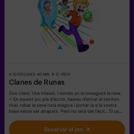
col·laborar, pensar ràpid i moure’s encara més ràpid per
superar tots els reptes. Veuran el seu progrés en temps
real a la pantalla i celebraran cada victòria com un
autèntic èxit! 🏆Una experiència activa, segura i
original per a festes d’aniversari, sortides en família o
simplement per descarregar energia de la manera més
divertida.✅ Ideal per a nens | famílies | festes
infantilsImportant: els infants han d’anar acompanyats
d’un adult, que també compta com a jugador.
6-10 PERSONES
60 MIN.
8-12 AÑOS
Clanes de Runas
Dos clans. Una missió. I només un aconseguirà la runa.
⚡ En aquest joc ple d’acció, haureu d’entrar al territori
rival, robar la seva runa màgica i portar-la a la vostra
base sense ser atrapats. Però no serà tan fàcil… Si us
capturen, quedareu congelats fins que un company us
alliberi. ❄️ La clau és moure’s ràpid, coordinar-se en
Reservar el joc
equip i saber quan atacar o defensar. Aquí no només es