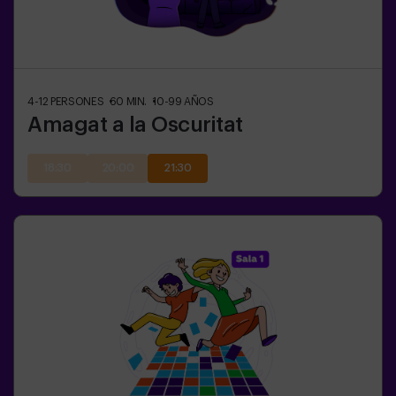
4-12
PERSONES
60
MIN.
10-99
AÑOS
Amagat a la Oscuritat
18:30
20:00
21:30