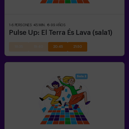
1-6
PERSONES
45
MIN.
8-99
AÑOS
Pulse Up: El Terra És Lava (sala1)
18:35
19:40
20:45
21:50