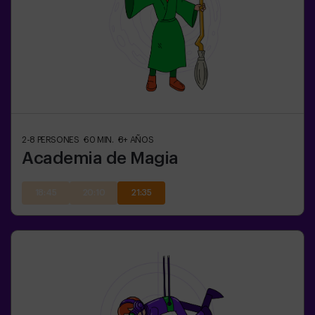
2-8
PERSONES
60
MIN.
8+
AÑOS
Academia de Magia
18:45
20:10
21:35