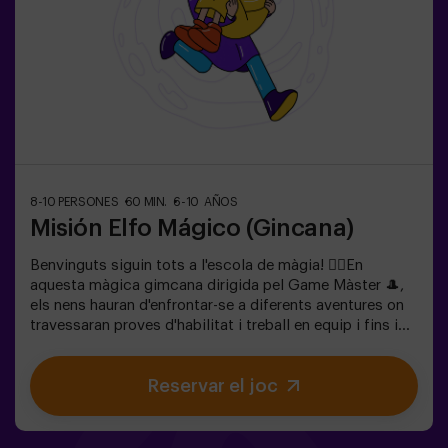
8-10 PERSONES
60 MIN.
6-10 AÑOS
Misión Elfo Mágico (Gincana)
Benvinguts siguin tots a l'escola de màgia! 🧙‍♀️En
aquesta màgica gimcana dirigida pel Game Màster 🎩,
els nens hauran d'enfrontar-se a diferents aventures on
travessaran proves d'habilitat i treball en equip i fins i
tot... Hauran de convertir-se en elfos per a poder
aconseguir una missió i assaborir una dolç... molt dolça
Reservar el joc
victòria. La imaginació és capaç de travessar les
fronteres de la màgia i aquesta gimcana portarà als
nens a experimentar-ho. 🌟🎯 És un joc destinat per a
nens de 6 a 10 anys.✅ Ideal per a nens | aniversaris