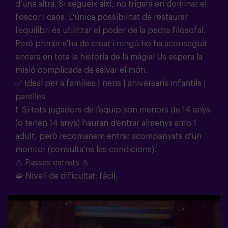
d’una altra. Si segueix així, no trigará en dominar el
foscor i caos. L'única possibilitat de restaurar
l'equilibri és utilitzar el poder de la pedra filosofal.
Però primer s'ha de crear i ningú ho ha aconseguit
encara en tota la historia de la màgia! Us espera la
misió complicada de salvar el món.
✅ Ideal per a famílies | nens | aniversaris infantils |
parelles
❗
Si tots jugadors de l'equip són menors de 14 anys
(o tenen 14 anys) hauran d'entrar almenys amb 1
adult, però recomanem entrar acompanyats d'un
monitor (consulta'ns les condicions).
⚠️ Passes estrets ⚠️
🧩
Nivell de dificultat: fàcil.