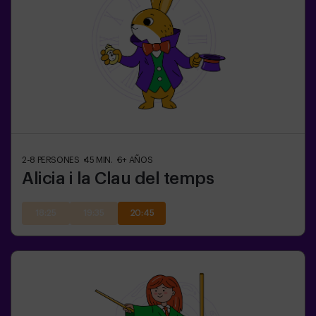
2-8
PERSONES
45
MIN.
6+
AÑOS
Alicia i la Clau del temps
18:25
19:35
20:45