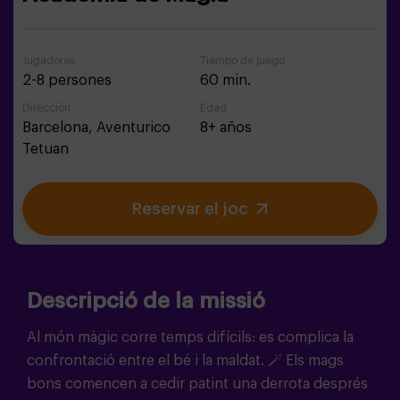
Jugadores
Tiempo de juego
2-8 persones
60 min.
Dirección
Edad
Barcelona,
Aventurico
8+ años
Tetuan
Reservar el joc
Descripció de la missió
Al món màgic corre temps difícils: es complica la
confrontació entre el bé i la maldat.
🪄
Els mags
bons comencen a cedir patint una derrota després