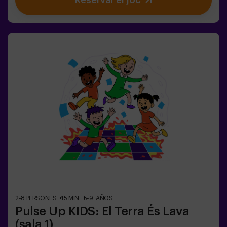
Reservar el joc
disponibles, inclòs el mode combat per a fins a 12
jugadors, on podràs competir contra altres
equips.Treballa en equip per superar els obstacles i
assolir els teus objectius, mesurant el teu èxit a través
del temps i de les vides disponibles a la pantalla. Pulse
Up t'ofereix una experiència única que combina activitat
física i tecnologia, on la col·laboració és clau. 🏆I el
millor de tot? Som els primers a portar aquesta
experiència innovadora a Espanya. 🙌 Sent l'adrenalina i
porta la teva diversió a un nou nivell amb Pulse Up avui
mateix.Pulse Up: El Suelo es Lava - Mode Combat (per a
grups de 6 a 12 persones)La competició està a punt de
començar amb Pulse Up: El Suelo es Lava - Mode
Combat! 🔥 Divideix el teu grup de 6 a 12 persones en 2
equips, cadascun competint per aconseguir el major
nombre de punts.✅ Ideal per a plans amb amics |
parelles | adolescents | team buildingImportant: Tots
els menors de 15 anys han d’anar acompanyats d’un
adult, que comptarà com a jugador.
2-8 PERSONES
45 MIN.
5-9 AÑOS
Pulse Up KIDS: El Terra És Lava
(sala 1)