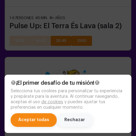
1-6
PERSONES
45
MIN.
8+
AÑOS
Pulse Up: El Terra És Lava (sala 2)
18:35
19:40
20:45
21:50
🍪¡El primer desafío de tu misión!🍪
Selecciona tus cookies para personalizar tu experiencia
y prepárate para la aventura. Al continuar navegando,
aceptas el uso
de cookies
y puedes ajustar tus
preferencias en cualquier momento.
chat
Aceptar todas
Rechazar