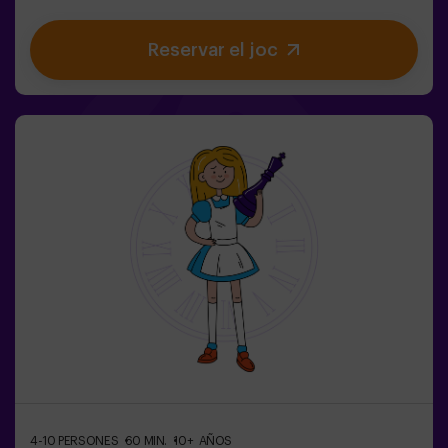
reina. Estàs preparat per emprendre el viatge més
captivador de la teva vida amb Alicia i el conill? 🐇És un
Reservar el joc
joc d'escapada infantil destinat per a nens de 6 a 13
anys!✅ Ideal per a nens | famílies | aniversaris
infantils❗Si tots jugadors de l'equip són menors de 14
anys (o tenen 14 anys) hauran d'entrar almenys amb 1
adult, però recomanem entrar acompanyats d'un
monitor (consulta'ns les condicions). ⚠️ Passes estrets
⚠️
4-10 PERSONES
60 MIN.
10+ AÑOS