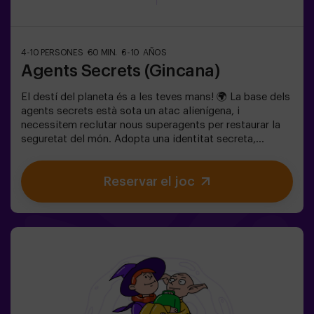
4-10 PERSONES
60 MIN.
6-10 AÑOS
Agents Secrets (Gincana)
El destí del planeta és a les teves mans! 🌍 La base dels
agents secrets està sota un atac alienígena, i
necessitem reclutar nous superagents per restaurar la
seguretat del món. Adopta una identitat secreta,
entrena les teves habilitats i forma part d’un equip
excepcional, preparat per enfrontar qualsevol
Reservar el joc
amenaça. 💪 Cada segon compta!Estàs preparat per
acceptar la missió?🎯 El joc està dissenyat
exclusivament per a nens i nenes de 6 a 10 anys.Porteu
roba còmoda; aquesta activitat és exclusiva per a
nens.✅ Ideal per a nens | aniversaris infantils | festes
infantilsNO ÉS UN ESCAPE ROOM. És una gimcana per
a nens ambientada en un entrenament de superagents.
Inclou un joc de làsers. L’activitat es fa a les fosques
amb llums LED. Les gimcanes són una sèrie de jocs
físics en equip coordinats per un monitor.