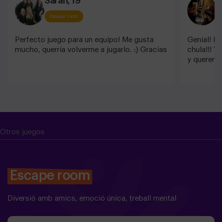
Sarah, 19
P
Escape room
Perfecto juego para un equipo! Me gusta
Genial! E
mucho, querría volverme a jugarlo. :) Gracias
chula!!! Y
y queremos
Otros juegos
Escape room
Diversió amb amics, emoció única, treball mental