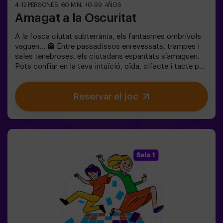
4-12 PERSONES
60 MIN.
10-99 AÑOS
Amagat a la Oscuritat
A la fosca ciutat subterrània, els fantasmes ombrívols
vaguen… 👻 Entre passadissos enrevessats, trampes i
sales tenebroses, els ciutadans espantats s’amaguen.
Pots confiar en la teva intuïció, oïda, olfacte i tacte per
moure’t pel laberint, amagar-te i després trobar els teus
amics?🔦 Amagar-se en la Foscor és un joc immersiu
Reservar el joc
sensorial inspirat en el joc d’amagar-se de tota la vida,
però portat a un altre nivell: moviment, adrenalina i
emoció real en foscor total. No és un escape room
clàssic; aquí no resols enigmes: vius l’acció en primera
persona.La sala ofereix la màxima seguretat, amb
túnels, amagatalls, textures i efectes especials de llum i
so que fan que l’experiència sigui inoblidable.✅ Ideal per
a grups grans | plans amb amics | adolescents | team
building❗Els jugadors de 14 anys o menys han d’entrar
acompanyats per almenys un adult. Hi ha l’opció que un
monitor els acompanyi durant l’aventura; consulta’ns les
condicions.❗ Aquest joc no és recomanable per a
persones amb por a la foscor.