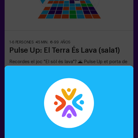
1-6 PERSONES
45 MIN.
8-99 AÑOS
Pulse Up: El Terra És Lava (sala1)
Recordes el joc "El sòl és lava"? 🌋 Pulse Up et porta de
tornada a aquesta emocionant experiència, però duent-
la a un nivell completament nou. Submergeix-te en una
col·lecció emocionant de desafiaments que estimulen
tant la teva ment com el teu cos. 🧠 💪5 nivells de
dificultat per adaptar-se a tots els nivells d’habilitat.40
Reservar el joc
jocs únics que mantenen l’emoció i la diversió.2 sales
disponibles, inclòs el mode combat per a fins a 12
jugadors, on podràs competir contra altres
equips.Treballa en equip per superar els obstacles i
assolir els teus objectius, mesurant el teu èxit a través
del temps i de les vides disponibles a la pantalla. Pulse
Up t'ofereix una experiència única que combina activitat