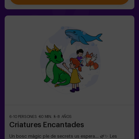
tracta de córrer, sinó de jugar en equip i prendre
decisions en el moment adequat. ✨ Una experiència
dinàmica i divertida on cada partida es converteix en un
autèntic repte entre clans. ✅ Ideal per a nens de 8 a 12
anys | grups d’amics | aniversaris i celebracions
6-10 PERSONES
60 MIN.
5-8 AÑOS
Criatures Encantades
Un bosc màgic ple de secrets us espera… 🌿✨ Les