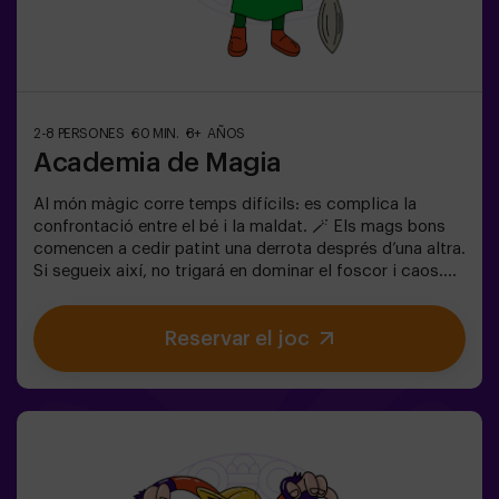
2-8 PERSONES
60 MIN.
8+ AÑOS
Academia de Magia
Al món màgic corre temps difícils: es complica la
confrontació entre el bé i la maldat. 🪄 Els mags bons
comencen a cedir patint una derrota després d’una altra.
Si segueix així, no trigará en dominar el foscor i caos.
L'única possibilitat de restaurar l'equilibri és utilitzar el
poder de la pedra filosofal. Però primer s'ha de crear i
Reservar el joc
ningú ho ha aconseguit encara en tota la historia de la
màgia! Us espera la misió complicada de salvar el
món.✅ Ideal per a famílies | nens | aniversaris infantils |
parelles❗ Si tots jugadors de l'equip són menors de 14
anys (o tenen 14 anys) hauran d'entrar almenys amb 1
adult, però recomanem entrar acompanyats d'un
monitor (consulta'ns les condicions).⚠️ Passes estrets
⚠️ 🧩 Nivell de dificultat: fàcil.