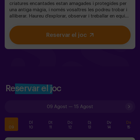
criatures encantades estan amagades i protegides per
una antiga màgia, i només vosaltres les podreu trobar i
alliberar. Haureu d’explorar, observar i treballar en equip
per descobrir on s’amaguen i com trencar els encanteris
que les mantenen atrapades. Cada criatura és única i us
Reservar el joc
posarà a prova d’una manera diferent. Aquí no es tracta
de competir, sinó d’ajudar, descobrir i viure una aventura
junts. ✨ Una experiència plena de màgia i sorpresa, on
cada descoberta us acosta a trencar l’encanteri del
bosc. ✅ Ideal per a nens de 5 a 8 anys | grups d’amics |
aniversaris i celebracions
Reservar el joc
09 Agost
—
15 Agost
Dg
Dl
Dt
Dc
Dj
Dv
Ds
09
10
11
12
13
14
15