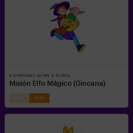
8-10
PERSONES
60
MIN.
6-10
AÑOS
Misión Elfo Mágico (Gincana)
19:20
21:00