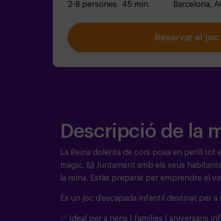
2-8 persones
45 min.
Barcelona,
A
Reservar el joc
Descripció de la 
La Reina dolenta de cors posa en perill tot 
màgic.
🙌
Juntament amb els seus habitants 
la reina. Estàs preparat per emprendre el vi
És un joc d'escapada infantil destinat per a 
✅ Ideal per a nens | famílies | aniversaris inf