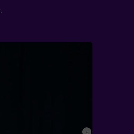
t,
next