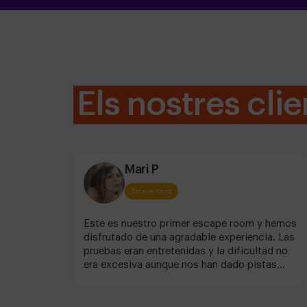
Els nostres clie
Mari P
Escape room
Este es nuestro primer escape room y hemos
disfrutado de una agradable experiencia. Las
pruebas eran entretenidas y la dificultad no
era excesiva aunque nos han dado pistas
para no quedarnos estancados. Nos ha
gustado el juego y el trato ha sido muy
bueno.