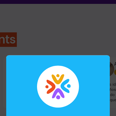
nts
Deanie1971
Escape room
Mi hijo quería celebrar su fiesta de 11
Hemos ido
cumpleaños con sus amigos haciendo un
de 6 años
escape Room de Harry Potter. De lo que
divertido 
encontré en internet, este era el único apto
chico que
para que lo hicieran solos los niños de su
todo mom
edad. La capacidad es justa: 6 personas si
amable. E
hay adultos y niños, hasta 8 si solo son
otro nive