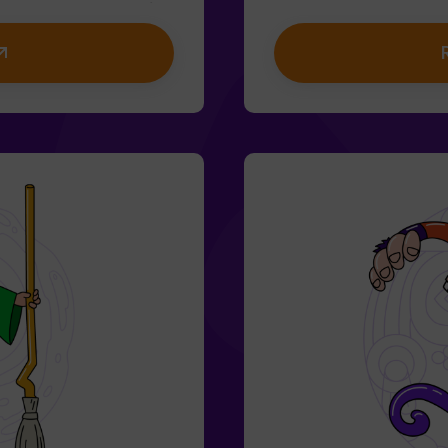
licia i el conill? 🐇És
Resoldre enigmes absurd
nens de 6 a 13 anys!✅
Enfrontar-te a persona
fantils❗Si tots jugadors
Cors!).🔹 Trobar el tem
n 14 anys) hauran
Meravelles desaparegui
manem entrar
plans amb amics | comia
s condicions). ⚠️
salvi aquest món fantà
adult acompanyant.Opc
condicions).