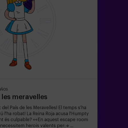
AÑOS
e les meravelles
 del País de les Meravelles! El temps s'ha
lgú l'ha robat! La Reina Roja acusa l'Humpty
nt és culpable? 👀En aquest escape room
 necessitem herois valents per:🔹