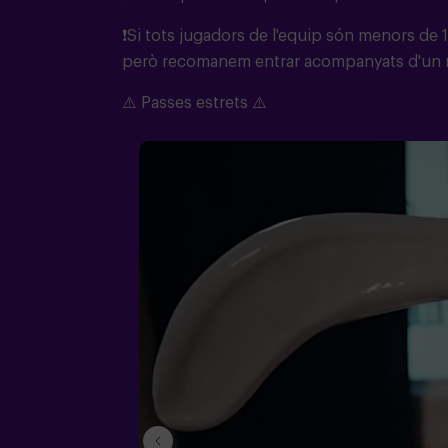
❗Si tots jugadors de l'equip són menors de 
però recomanem entrar acompanyats d'un mo
⚠️ Passes estrets ⚠️
prev