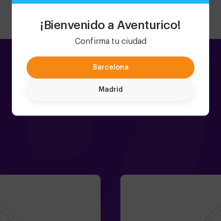
niños... pero se lo pasaron muy bien, ¡estaban
Recomiend
encantados!
¡Bienvenido a Aventurico!
Confirma tu ciudad
Barcelona
Madrid