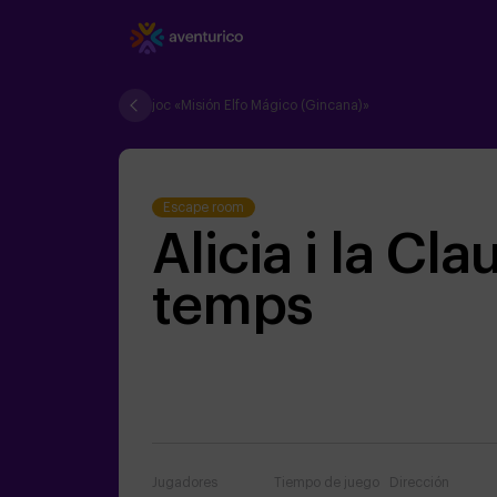
joc «Misión Elfo Mágico (Gincana)»
Escape room
Alicia i la Cla
temps
Jugadores
Tiempo de juego
Dirección