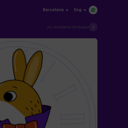
Barcelona
eng
o
joc «Academia de Magia»