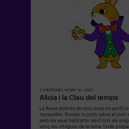
2-8 PERSONES
45 MIN.
6+ AÑOS
Alicia i la Clau del temps
La Reina dolenta de cors posa en perill tot
meravelles. Només tu pots salvar el món 
amb els seus habitants resol tots els eni
venç les intrigues de la reina. Estàs prep