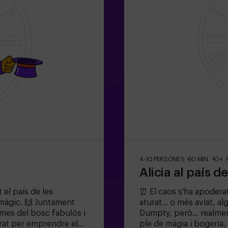
4-10 PERSONES
60 MIN.
10+ 
Alicia al país d
 el país de les
⏰ El caos s'ha apoderat
màgic. 🙌 Juntament
aturat... o més aviat, a
gmes del bosc fabulós i
Dumpty, però... realme
arat per emprendre el
ple de màgia i bogeria,