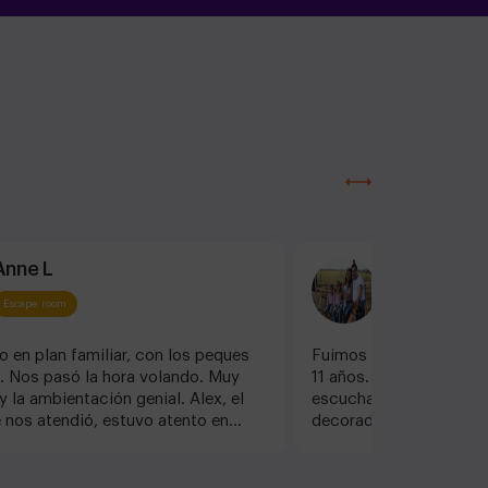
Anne L
robert a
Escape room
Escape room
 en plan familiar, con los peques
Fuimos con un grupo de
. Nos pasó la hora volando. Muy
11 años. Deamos las niñas al
y la ambientación genial. Alex, el
escuchamos los gritos d
 nos atendió, estuvo atento en
decorado muy bonito y 
ento de nosotros y fue muy
detalles. Las pruebas y
l enano al terminar quería hacer
sorprende. El personal
l de lo mucho que había disfrutado.
atentos. Sin duda muy