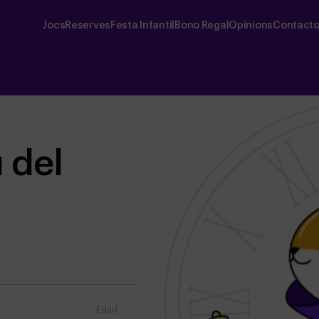
Jocs
Reserves
Festa Infantil
Bono Regal
Opinions
Contact
u del
Edad