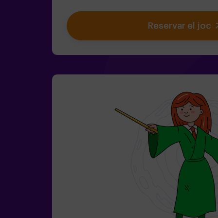
viatge més captivador de la teva vida amb A
un joc d'escapada infantil destinat per a 
Reservar el joc
Ideal per a nens | famílies | aniversaris in
de l'equip són menors de 14 anys (o tene
d'entrar almenys amb 1 adult, però reco
acompanyats d'un monitor (consulta'ns le
Passes estrets ⚠️