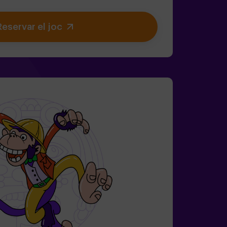
s (com els que li agraden al Barreter).🔹
tges icònics (compte amb la Reina de
Reservar el joc
ps perdut abans que el País de les
 per sempre.✅ Ideal per a grups grans |
t de soltera | team buildingSeràs tu qui
stic?❗Menors de 14 anys: requereixen 1
ió amb monitor disponible (consulta les