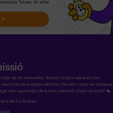
venturico Tetuan
6+ años
missió
el país de les meravelles. Només tu pots salvar el món
resol tots els enigmes del bosc fabulós i venç les intrigues
atge més captivador de la teva vida amb Alicia i el conill?
🐇
nens de 6 a 13 anys!
antils