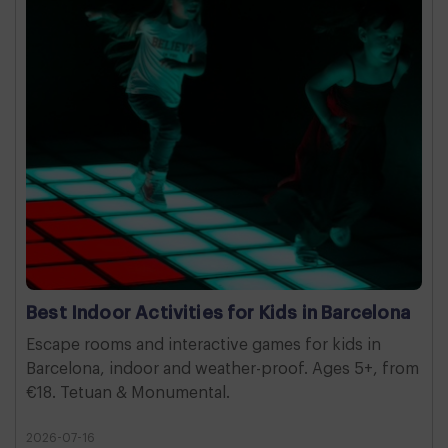
Best Indoor Activities for Kids in Barcelona
Escape rooms and interactive games for kids in
Barcelona, indoor and weather-proof. Ages 5+, from
€18. Tetuan & Monumental.
2026-07-16