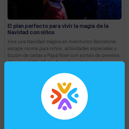
El plan perfecto para vivir la magia de la
Navidad con niños
Vive una Navidad mágica en Aventurico Barcelona:
escape rooms para niños, actividades especiales y
buzón de cartas a Papá Noel con sorteo de premios.
Abiertos el 24, 25 de diciembre y 1 de enero.
Disfruta de 20 € de descuento con el código
NAVIDAD20D
2025-11-20