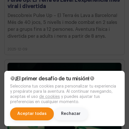
viral i divertida
Descobreix Pulse Up – El Terra és Lava a Barcelona!
Més de 40 jocs, 5 nivells i mode combat en 2 sales
per a grups fins a 12 persones. Aventura física i
divertida per a adults i nens a partir de 8 anys.
2025-12-09
🍪¡El primer desafío de tu misión!🍪
Selecciona tus cookies para personalizar tu experiencia
y prepárate para la aventura. Al continuar navegando,
aceptas el uso
de cookies
y puedes ajustar tus
preferencias en cualquier momento.
chat
Aceptar todas
Rechazar