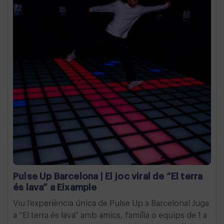
Pulse Up Barcelona | El joc viral de “El terra
és lava” a Eixample
Viu l’experiència única de Pulse Up a Barcelona! Juga
a “El terra és lava” amb amics, família o equips de 1 a