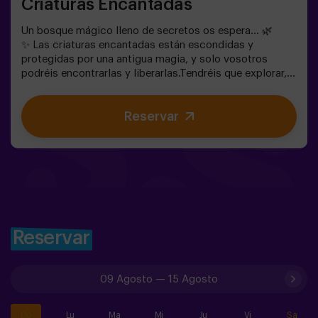
Criaturas Encantadas
Un bosque mágico lleno de secretos os espera… 🌿
✨ Las criaturas encantadas están escondidas y
protegidas por una antigua magia, y solo vosotros
podréis encontrarlas y liberarlas.Tendréis que explorar,
observar y colaborar en equipo para descubrir dónde se
esconden y cómo romper los hechizos que las
Reservar
mantienen atrapadas. Cada criatura es única y os
pondrá a prueba de una forma diferente.Aquí no se trata
de competir, sino de ayudar, descubrir y vivir una
aventura juntos.✨ Una experiencia llena de magia y
sorpresa, donde cada hallazgo os acerca a romper el
hechizo del bosque.✅ Ideal para niños | grupos de
amigos | cumpleaños y celebraciones
Reservar
09 Agosto
—
15 Agosto
Do
Lu
Ma
Mi
Ju
Vi
Sa