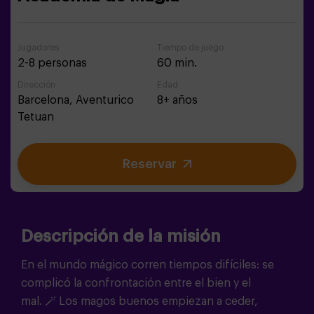
Jugadores
Tiempo de juego
2-8 personas
60 min.
Dirección
Edad
Barcelona,
Aventurico
8+ años
Tetuan
Reservar
Descripción de la misión
En el mundo mágico corren tiempos difíciles: se
complicó la confrontación entre el bien y el
mal.
🪄
Los magos buenos empiezan a ceder,