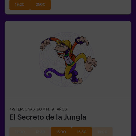
19:20
21:00
4-9
PERSONAS
60
MIN.
9+
AÑOS
El Secreto de la Jungla
12:00
13:30
15:00
16:30
18:00