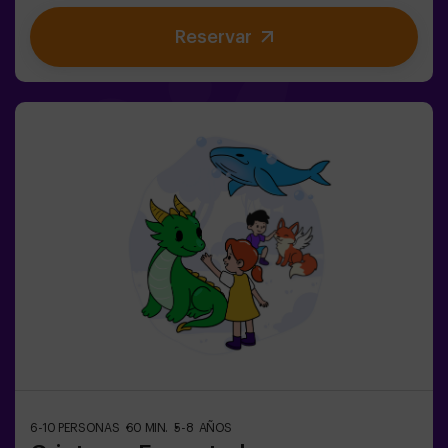
compañero os libere. ❄️La clave está en moverse rápido,
Reservar
coordinarse y saber cuándo atacar o defender.Aquí no
solo se trata de correr, sino de jugar en equipo y tomar
decisiones en el momento justo.✨ Una experiencia
dinámica y divertida donde cada partida se convierte en
un auténtico reto entre clanes.✅ Ideal para niños |
adolescentes | cumpleaños infantiles | fiestas infantiles
6-10 PERSONAS
60 MIN.
5-8 AÑOS