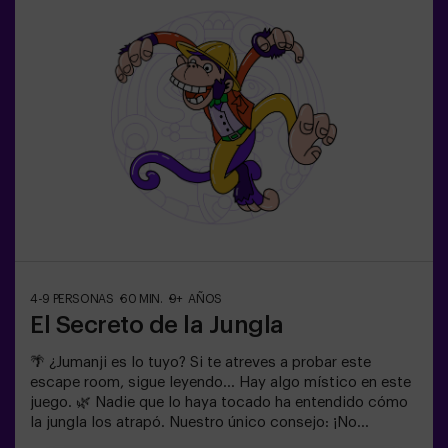
acompañados por al menos de un adulto. Existe la
opción de que un monitor les acompañe en la aventura,
consúltanos las condiciones.⚠️ Existen pasos
estrechos ⚠️🧩 Nivel de dificultad: bajo.
4-9 PERSONAS
60 MIN.
9+ AÑOS
El Secreto de la Jungla
🌴 ¿Jumanji es lo tuyo? Si te atreves a probar este
escape room, sigue leyendo... Hay algo místico en este
juego. 🌿 Nadie que lo haya tocado ha entendido cómo
la jungla los atrapó. Nuestro único consejo: ¡No
empieces si no estás dispuesto a terminarlo! ¿De