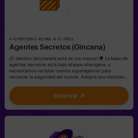
4-10 PERSONAS
60 MIN.
6-10 AÑOS
Agentes Secretos (Gincana)
¡El destino del planeta está en tus manos! 🌍 La base de
agentes secretos está bajo ataque alienígena, y
necesitamos reclutar nuevos superagentes para
restaurar la seguridad del mundo. Adopta una identidad
secreta, entrena tus habilidades y forma parte de un
equipo excepcional, preparado para enfrentar cualquier
Reservar
amenaza. 💪 ¡Cada segundo cuenta! ¿Te atreves a
aceptar la misión? 🎯 El juego está diseñado
exclusivamente para niños de 6 a 10 años. Llevar ropa
cómoda, actividad exclusiva para niños.✅ Ideal para
niños | cumpleaños infantiles | fiestas infantilesNO ES
UN ESCAPE ROOM. Gincana para niños ambientada en
un entrenamiento de super agentes. Incluye juego de