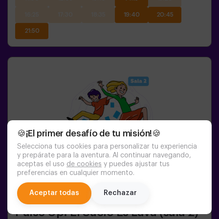
16:25
17:30
18:35
19:40
20:45
21:50
🍪¡El primer desafío de tu misión!🍪
Selecciona tus cookies para personalizar tu experiencia
y prepárate para la aventura. Al continuar navegando,
aceptas el uso
de cookies
y puedes ajustar tus
preferencias en cualquier momento.
chat
Aceptar todas
Rechazar
1-6
PERSONAS
45
MIN.
8+
AÑOS
Pulse Up: El Suelo Es Lava (sala 2)