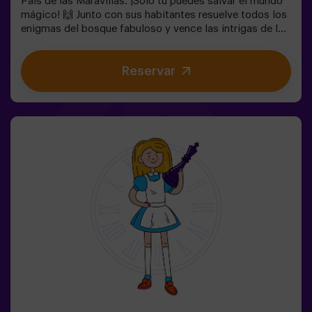
País de las Maravillas. ¡Solo tú puedes salvar el mundo
mágico! 🙌 Junto con sus habitantes resuelve todos los
enigmas del bosque fabuloso y vence las intrigas de la
reina. ¿Estás preparado para emprender el viaje más
cautivante de tu vida con Alicia y el conejo? 🐇Es un
Reservar
juego de escape destinado para niños a partir de 6 años
también! Tenemos posibilidad de reservar un espacio
fuera del local para celebrar, merendar y soplar las
velas. 🎂✅ Ideal para niños | familias | cumpleaños
infantiles❗ Los niños menores o iguales de 14 años
tendrán que entrar acompañados por al menos de un
adulto.⚠️ Existen pasos estrechos ⚠️🧩 Nivel de
dificultad: bajo.