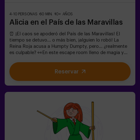
4-10 PERSONAS
60 MIN.
10+ AÑOS
Alicia en el País de las Maravillas
⏰ ¡El caos se apoderó del País de las Maravillas! El
tiempo se detuvo... o más bien, ¡alguien lo robó! La
Reina Roja acusa a Humpty Dumpty, pero... ¿realmente
es culpable? 👀En este escape room lleno de magia y
locura, necesitamos héroes valientes para:🔹 Resolver
enigmas absurdos (como los que le gustan al
Reservar
Sombrerero).🔹 Enfrentarte a personajes icónicos
(¡cuidado con la Reina de Corazones!).🔹Encontrar el
tiempo perdido antes de que el País de las Maravillas
desaparezca para siempre.✅ Ideal para grupos grandes
| planes con amigos | despedida de soltera | team
building¿Serás tú quien salve este mundo fantástico?
❗Menores de 14 años: requieren 1 adulto
acompañanteOpción con monitor disponible (consulta
condiciones)