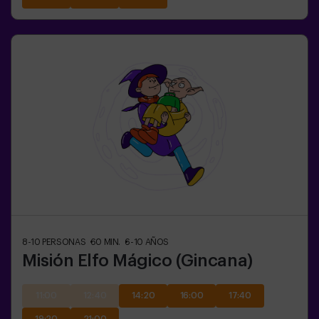
8-10
PERSONAS
60
MIN.
6-10
AÑOS
Misión Elfo Mágico (Gincana)
11:00
12:40
14:20
16:00
17:40