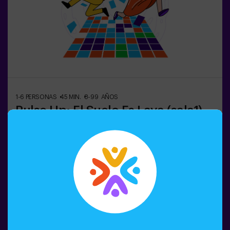
aventura, consúltanos las condiciones.❗Este juego no es
recomendable para personas con miedo a la oscuridad.
1-6 PERSONAS
45 MIN.
8-99 AÑOS
Pulse Up: El Suelo Es Lava (sala1)
¿Recuerdas el juego El Suelo es Lava? 🌋 Pulse Up te
lleva de vuelta a esa emocionante experiencia, pero
llevándola a un nivel completamente nuevo. Sumérgete
en una emocionante colección de desafíos que
estimulan tanto tu mente como tu cuerpo. 🧠 💪💥 5
niveles de dificultad para ajustarse a todos los niveles
Reservar
de habilidad.💥 40 juegos únicos que mantienen la
emoción y la diversión.💥 2 salas disponibles,
incluyendo el modo combate para hasta 12 jugadores,
donde podrás competir contra otros equipos.Trabaja en