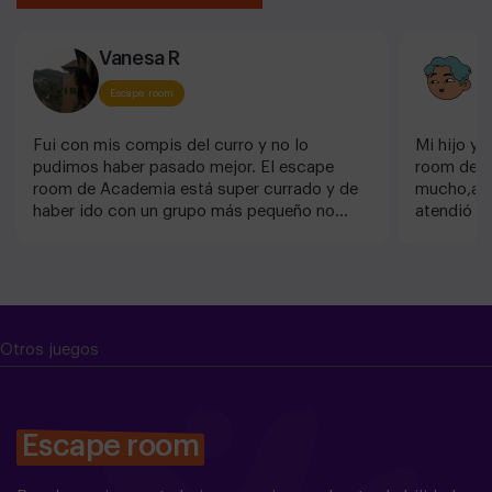
Vanesa R
M
Escape room
Fui con mis compis del curro y no lo
Mi hijo y
pudimos haber pasado mejor. El escape
room de ha
room de Academia está super currado y de
mucho,ade
haber ido con un grupo más pequeño no
atendió f
estoy segura si hubiese logrado salir. Los
definitiva
recomiendo 100%. Quedamos encantados
bien.
con el escenario y las pruebas. Además, nos
tocó un game master llamado Norman que
fue super simpático y nos sacó risas nada
más al entrar a la puerta. Muchas gracias
Otros juegos
por todo ¡Volveré!
Escape room