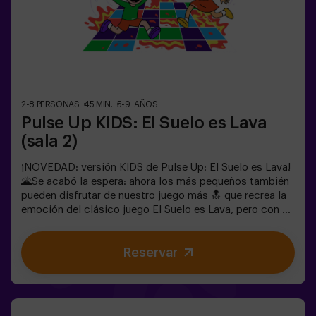
para fiestas infantiles, salidas en familia o simplemente
para liberar energía de la forma más divertida.✅ Ideal
para niños | familias | fiestas infantilesImportante: los
niños deben ir acompañados de un adulto, que cuenta
como jugador.
2-8 PERSONAS
45 MIN.
5-9 AÑOS
Pulse Up KIDS: El Suelo es Lava
(sala 2)
¡NOVEDAD: versión KIDS de Pulse Up: El Suelo es Lava!
🌋Se acabó la espera: ahora los más pequeños también
pueden disfrutar de nuestro juego más 🔝 que recrea la
emoción del clásico juego El Suelo es Lava, pero con un
toque tecnológico y totalmente seguro.✨ Juegos
dinámicos y coloridos que estimulan el cuerpo y la
Reservar
mente🎉 Ideal para fiestas infantiles y
cumpleaños emocionantes🎁 Recuerdos inolvidables y
sorpresas para todos los participantes🕒 La partida se
divide en 2 bloques de 20 minutos, con una pausa de 5
minutos entre medias para que los peques puedan