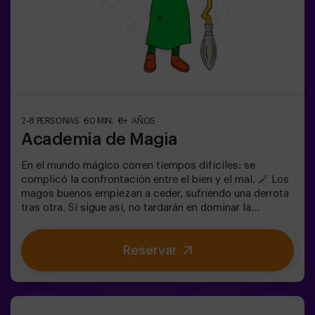
2-8 PERSONAS
60 MIN.
8+ AÑOS
Academia de Magia
En el mundo mágico corren tiempos difíciles: se
complicó la confrontación entre el bien y el mal. 🪄 Los
magos buenos empiezan a ceder, sufriendo una derrota
tras otra. Si sigue así, no tardarán en dominar la
oscuridad y el caos. La única posibilidad de restaurar el
equilibrio es utilizar el poder de la Piedra Filosofal.
Reservar
Primero hay que crearla pero... ¡nadie ha conseguido
hacerlo en toda la historia de la magia! Os espera la
misión complicada de salvar el mundo.✅ Ideal para
familias | niños | cumpleaños infantiles | parejas ❗ Los
jugadores menores o igual de 14 años deberán entrar