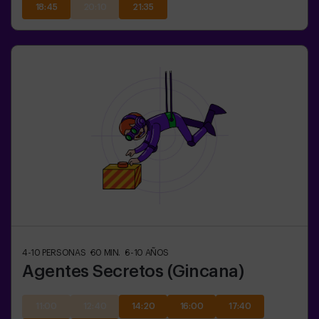
18:45
20:10
21:35
4-10
PERSONAS
60
MIN.
6-10
AÑOS
Agentes Secretos (Gincana)
11:00
12:40
14:20
16:00
17:40