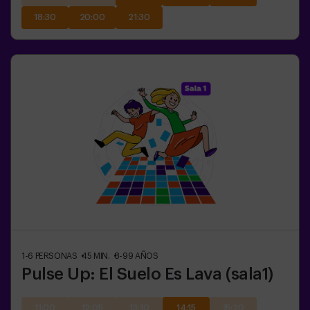
18:30
20:00
21:30
1-6
PERSONAS
45
MIN.
8-99
AÑOS
Pulse Up: El Suelo Es Lava (sala1)
11:00
12:05
13:10
14:15
15:20