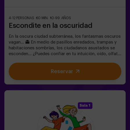
4-12 PERSONAS
60 MIN.
10-99 AÑOS
Escondite en la oscuridad
En la oscura ciudad subterránea, los fantasmas oscuros
vagan... 👻 En medio de pasillos enredados, trampas y
habitaciones sombrías, los ciudadanos asustados se
esconden... ¿Puedes confiar en tu intuición, oído, olfato
y percepción táctil para esconderte en el laberinto y
luego encontrar a tus amigos?🔦 Escondite en la
Reservar
Oscuridad es un juego inmersivo sensorial inspirado en
las escondidas de siempre, pero llevado a otro nivel:
movimiento, adrenalina y emoción real en completa
oscuridad. No es un escape room clásico: aquí vives la
acción en primera persona.La sala es segura y
envolvente, con túneles, escondites y efectos de luz y
sonido que hacen la experiencia inolvidable✅ Ideal para
grupos grandes | planes con amigos | adolescentes |
team building❗Los jugadores menores de 14 años o igual
deberán entrar acompañados por al menos de un adulto.
Existe la opción de que un monitor les acompañe en la