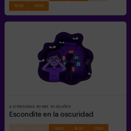
19:30
21:00
4-12
PERSONAS
60
MIN.
10-99
AÑOS
Escondite en la oscuridad
11:00
12:30
14:00
15:30
17:00