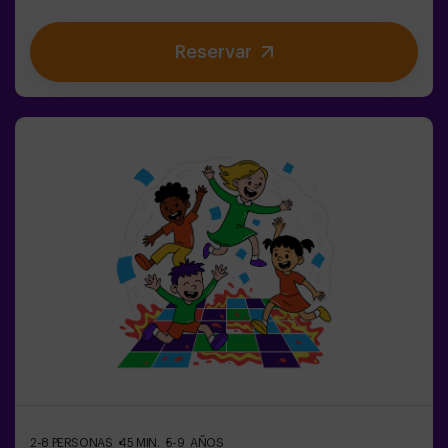
estimulan tanto tu mente como tu cuerpo. 🧠 💪💥 5
niveles de dificultad para ajustarse a todos los niveles
Reservar
de habilidad.💥 40 juegos únicos que mantienen la
emoción y la diversión.💥 2 salas disponibles,
incluyendo el modo combate para hasta 12 jugadores,
donde podrás competir contra otros equipos.Trabaja en
equipo para superar los obstáculos y alcanzar tus
objetivos, midiendo tu éxito a través del tiempo y las
vidas disponibles en pantalla. Pulse Up te brinda una
experiencia única de actividad física y tecnológica,
donde la colaboración es fundamental. 🏆¡Y lo mejor de
todo! Somos los primeros en traer esta innovadora
experiencia a España. 🙌 Siente la adrenalina y eleva tu
diversión con Pulse Up hoy mismo.Pulse Up: El Suelo es
Lava - Modo Combate (para Grupos de 6 a 12 Personas)
¡La competencia está a punto de comenzar con
el Modo Combate de Pulse Up: El Suelo es Lava! 🔥
Divide tu grupo de 6 a 12 personas en dos equipos,
cada uno compitiendo para conseguir la mayor
cantidad de puntos.✅ Ideal para planes con amigos |
parejas | adolescentes | team
buildingImportante: Todos los menores de 15 años
2-8 PERSONAS
45 MIN.
5-9 AÑOS