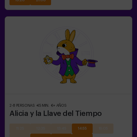
19:20
21:00
2-8
PERSONAS
45
MIN.
6+
AÑOS
Alicia y la Llave del Tiempo
11:25
12:35
13:45
14:55
16:05