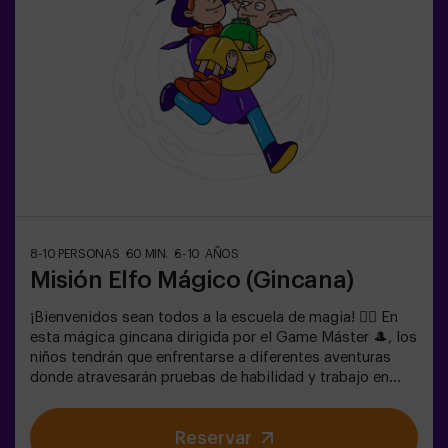
Lasers. El juego se juega en oscuridad con luces led.
Las gincanas son una serie de juegos físicos en equipo
coordinadas por un monitor.
8-10 PERSONAS
60 MIN.
6-10 AÑOS
Misión Elfo Mágico (Gincana)
¡Bienvenidos sean todos a la escuela de magia! 🧙‍♀️ En
esta mágica gincana dirigida por el Game Máster 🎩, los
niños tendrán que enfrentarse a diferentes aventuras
donde atravesarán pruebas de habilidad y trabajo en
equipo e incluso... Tendrán que convertirse en elfos para
poder alcanzar una misión y saborear una dulce... muy
Reservar
dulce victoria. La imaginación es capaz de atravesar las