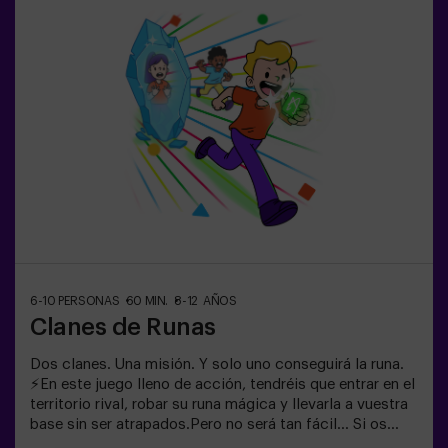
descansar, hidratarse y recargar energías antes de
seguir jugando.👧👦 Para niños de 5 a 9 años. Si tienen
10 años o más, ¡la versión clásica de Pulse Up: El Suelo
es Lava es perfecta para ellos!Los niños deberán
colaborar, pensar rápido y moverse aún más rápido para
superar todos los retos. ¡Verán su progreso en tiempo
real en pantalla y celebrarán cada victoria como un
verdadero logro! 🏆Diversión
activa, segura y original para fiestas infantiles, salidas
en familia o simplemente para liberar energía de la
forma más divertida.✅ Ideal para niños | familias |
fiestas infantilesImportante: los niños deben ir
acompañados de un adulto, que cuenta como jugador.
6-10 PERSONAS
60 MIN.
8-12 AÑOS
Clanes de Runas
Dos clanes. Una misión. Y solo uno conseguirá la runa.
⚡En este juego lleno de acción, tendréis que entrar en el
territorio rival, robar su runa mágica y llevarla a vuestra
base sin ser atrapados.Pero no será tan fácil… Si os
capturan, quedaréis congelados hasta que un