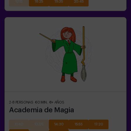
17:15
18:25
19:35
20:45
2-8
PERSONAS
60
MIN.
8+
AÑOS
Academia de Magia
11:40
13:05
14:30
15:55
17:20