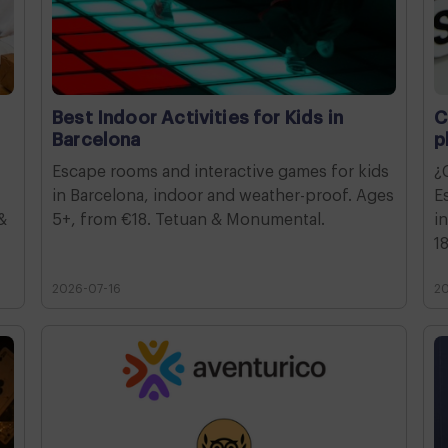
Best Indoor Activities for Kids in
C
Barcelona
p
Escape rooms and interactive games for kids
¿
in Barcelona, indoor and weather-proof. Ages
E
&
5+, from €18. Tetuan & Monumental.
i
1
2026-07-16
2