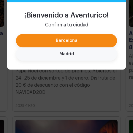
¡Bienvenido a Aventurico!
Confirma tu ciudad
 a
El plan perfecto para vivir la magia de
A
la Navidad con niños
E
Barcelona
g
Vive una Navidad mágica en Aventurico
Madrid
A
Barcelona: escape rooms para niños,
e
actividades especiales y buzón de cartas a
p
Papá Noel con sorteo de premios. Abiertos el
r
24, 25 de diciembre y 1 de enero. Disfruta de
20 € de descuento con el código
NAVIDAD20D
2025-11-20
20