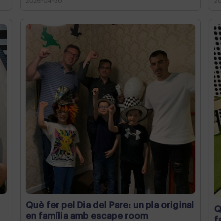
2026-04-30
2
Què fer pel Dia del Pare: un pla original
Q
en família amb escape room
f