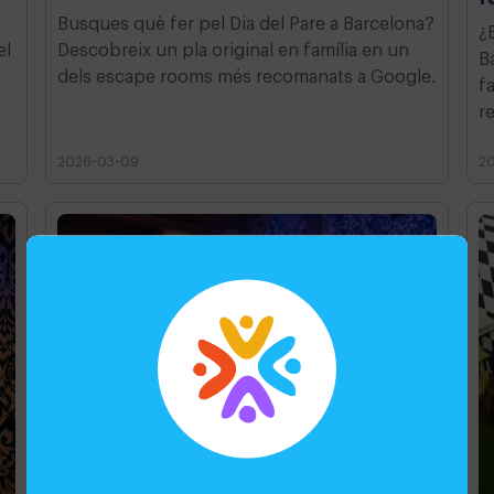
Busques què fer pel Dia del Pare a Barcelona?
¿
el
Descobreix un pla original en família en un
B
dels escape rooms més recomanats a Google.
f
r
2026-03-09
2