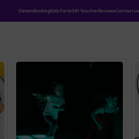
Games
Booking
Kids Party
Gift Voucher
Reviews
Contact u