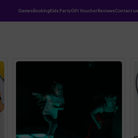
Games
Booking
Kids Party
Gift Voucher
Reviews
Contact u