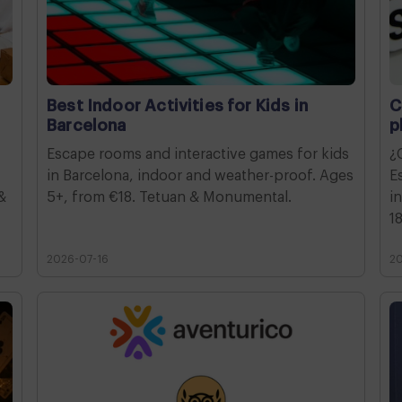
Best Indoor Activities for Kids in
C
Barcelona
p
Escape rooms and interactive games for kids
¿
in Barcelona, indoor and weather-proof. Ages
E
&
5+, from €18. Tetuan & Monumental.
i
1
2026-07-16
2