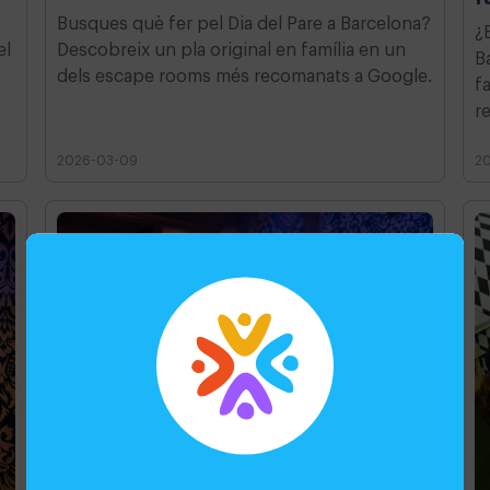
Busques què fer pel Dia del Pare a Barcelona?
¿
el
Descobreix un pla original en família en un
B
dels escape rooms més recomanats a Google.
f
r
2026-03-09
2