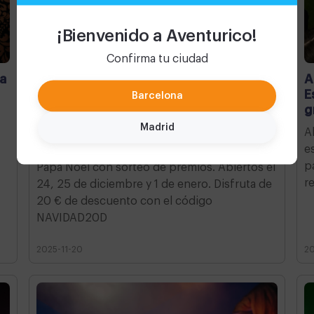
¡Bienvenido a Aventurico!
Confirma tu ciudad
 a
El plan perfecto para vivir la magia de
A
la Navidad con niños
E
Barcelona
g
Vive una Navidad mágica en Aventurico
Madrid
A
Barcelona: escape rooms para niños,
e
actividades especiales y buzón de cartas a
p
Papá Noel con sorteo de premios. Abiertos el
r
24, 25 de diciembre y 1 de enero. Disfruta de
20 € de descuento con el código
NAVIDAD20D
2025-11-20
20