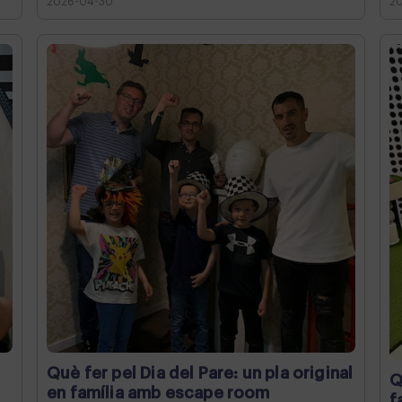
2026-04-30
2
Què fer pel Dia del Pare: un pla original
Q
en família amb escape room
f