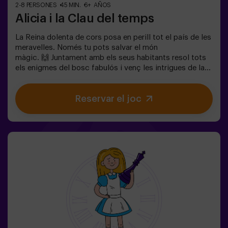
2-8 PERSONES
45 MIN.
6+ AÑOS
Alicia i la Clau del temps
La Reina dolenta de cors posa en perill tot el país de les
meravelles. Només tu pots salvar el món
màgic. 🙌 Juntament amb els seus habitants resol tots
els enigmes del bosc fabulós i venç les intrigues de la
reina. Estàs preparat per emprendre el viatge més
captivador de la teva vida amb Alicia i el conill? 🐇És un
Reservar el joc
joc d'escapada infantil destinat per a nens de 6 a 13
anys!✅ Ideal per a nens | famílies | aniversaris
infantils❗Si tots jugadors de l'equip són menors de 14
anys (o tenen 14 anys) hauran d'entrar almenys amb 1
adult, però recomanem entrar acompanyats d'un
monitor (consulta'ns les condicions). ⚠️ Passes estrets
⚠️