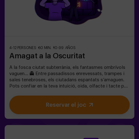
4-12 PERSONES
60 MIN.
10-99 AÑOS
Amagat a la Oscuritat
A la fosca ciutat subterrània, els fantasmes ombrívols
vaguen… 👻 Entre passadissos enrevessats, trampes i
sales tenebroses, els ciutadans espantats s’amaguen.
Pots confiar en la teva intuïció, oïda, olfacte i tacte per
moure’t pel laberint, amagar-te i després trobar els teus
amics?🔦 Amagar-se en la Foscor és un joc immersiu
Reservar el joc
sensorial inspirat en el joc d’amagar-se de tota la vida,
però portat a un altre nivell: moviment, adrenalina i
emoció real en foscor total. No és un escape room
clàssic; aquí no resols enigmes: vius l’acció en primera
persona.La sala ofereix la màxima seguretat, amb
túnels, amagatalls, textures i efectes especials de llum i