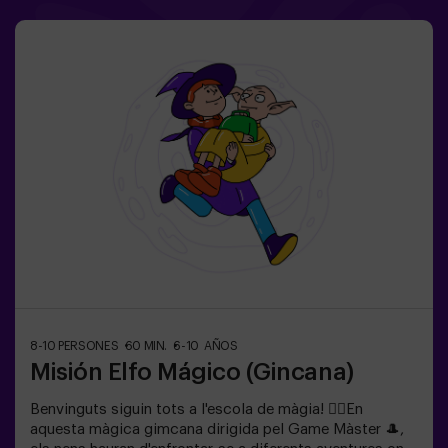
roba còmoda; aquesta activitat és exclusiva per a
nens.✅ Ideal per a nens | aniversaris infantils | festes
infantilsNO ÉS UN ESCAPE ROOM. És una gimcana per
a nens ambientada en un entrenament de superagents.
Inclou un joc de làsers. L’activitat es fa a les fosques
amb llums LED. Les gimcanes són una sèrie de jocs
físics en equip coordinats per un monitor.
8-10 PERSONES
60 MIN.
6-10 AÑOS
Misión Elfo Mágico (Gincana)
Benvinguts siguin tots a l'escola de màgia! 🧙‍♀️En
aquesta màgica gimcana dirigida pel Game Màster 🎩,