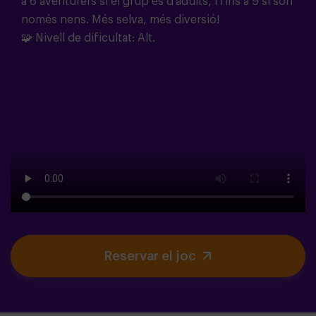
a 6 aventurers si el grup és d'adults, i fins a 9 si són
només nens. Més selva, més diversió!
🧩 Nivell de dificultat: Alt.
Reservar el joc