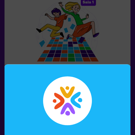
so que fan que l’experiència sigui inoblidable.✅ Ideal per
a grups grans | plans amb amics | adolescents | team
building❗Els jugadors de 14 anys o menys han d’entrar
acompanyats per almenys un adult. Hi ha l’opció que un
monitor els acompanyi durant l’aventura; consulta’ns les
condicions.❗ Aquest joc no és recomanable per a
persones amb por a la foscor.
1-6 PERSONES
45 MIN.
8-99 AÑOS
Pulse Up: El Terra És Lava (sala1)
Recordes el joc "El sòl és lava"? 🌋 Pulse Up et porta de
tornada a aquesta emocionant experiència, però duent-
la a un nivell completament nou. Submergeix-te en una
col·lecció emocionant de desafiaments que estimulen
tant la teva ment com el teu cos. 🧠 💪5 nivells de
dificultat per adaptar-se a tots els nivells d’habilitat.40