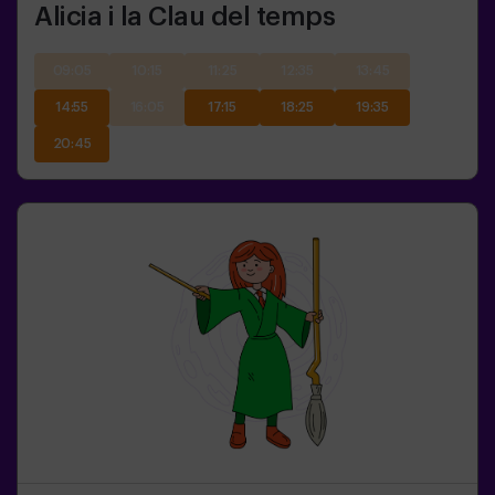
Alicia i la Clau del temps
09:05
10:15
11:25
12:35
13:45
14:55
16:05
17:15
18:25
19:35
20:45