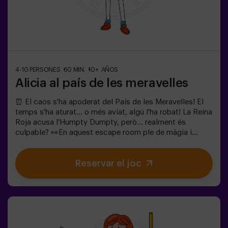
4-10 PERSONES
60 MIN.
10+ AÑOS
Alicia al país de les meravelles
⏰ El caos s'ha apoderat del País de les Meravelles! El
temps s'ha aturat... o més aviat, algú l'ha robat! La Reina
Roja acusa l'Humpty Dumpty, però... realment és
culpable? 👀En aquest escape room ple de màgia i
bogeria, necessitem herois valents per:🔹 Resoldre
enigmes absurds (com els que li agraden al Barreter).🔹
Reservar el joc
Enfrontar-te a personatges icònics (compte amb la
Reina de Cors!).🔹 Trobar el temps perdut abans que el
País de les Meravelles desaparegui per sempre.✅ Ideal
per a grups grans | plans amb amics | comiat de soltera
| team buildingSeràs tu qui salvi aquest món fantàstic?
❗Menors de 14 anys: requereixen 1 adult
acompanyant.Opció amb monitor disponible (consulta