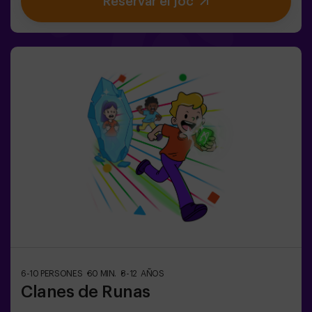
Reservar el joc
aniversaris plens d’emoció🎁 Records inoblidables i
sorpreses per a tots els participants👧👦 Per a nens i
nenes de 5 a 9 anys. Si tenen 10 anys o més, la versió
clàssica de Pulse Up: El terra és lava és perfecta per a
ells!🕒 La partida es divideix en 2 blocs de 20 minuts,
amb una pausa de 5 minuts entre mig perquè els petits
puguin descansar, hidratar-se i recuperar energies abans
de continuar la diversió.Els infants hauran de
col·laborar, pensar ràpid i moure’s encara més ràpid per
superar tots els reptes. Veuran el seu progrés en temps
real a la pantalla i celebraran cada victòria com un
autèntic èxit! 🏆Una experiència activa, segura i
original per a festes d’aniversari, sortides en família o
simplement per descarregar energia de la manera més
divertida.✅ Ideal per a nens | famílies | festes
infantilsImportant: els infants han d’anar acompanyats
d’un adult, que també compta com a jugador.
6-10 PERSONES
60 MIN.
8-12 AÑOS
Clanes de Runas