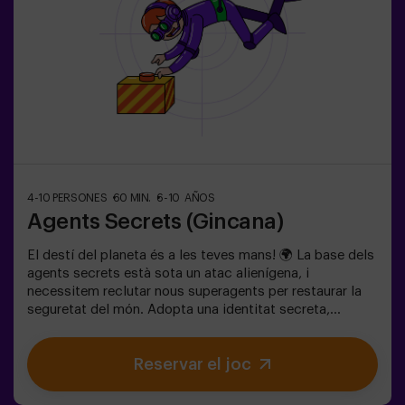
4-10 PERSONES
60 MIN.
6-10 AÑOS
Agents Secrets (Gincana)
El destí del planeta és a les teves mans! 🌍 La base dels
agents secrets està sota un atac alienígena, i
necessitem reclutar nous superagents per restaurar la
seguretat del món. Adopta una identitat secreta,
entrena les teves habilitats i forma part d’un equip
excepcional, preparat per enfrontar qualsevol
Reservar el joc
amenaça. 💪 Cada segon compta!Estàs preparat per
acceptar la missió?🎯 El joc està dissenyat
exclusivament per a nens i nenes de 6 a 10 anys.Porteu