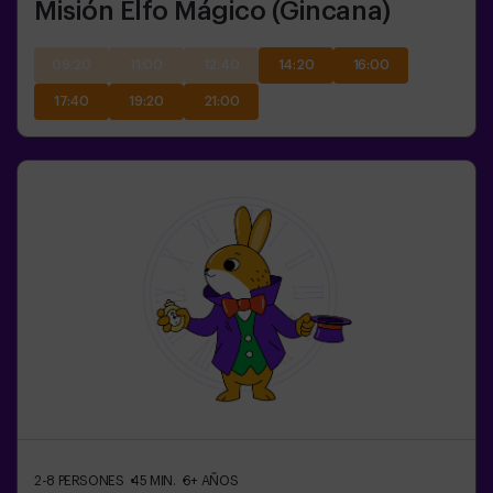
Misión Elfo Mágico (Gincana)
09:20
11:00
12:40
14:20
16:00
17:40
19:20
21:00
2-8
PERSONES
45
MIN.
6+
AÑOS