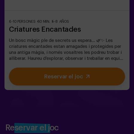
6-10 PERSONES
60 MIN.
5-8 AÑOS
Criatures Encantades
Un bosc màgic ple de secrets us espera… 🌿✨ Les
criatures encantades estan amagades i protegides per
una antiga màgia, i només vosaltres les podreu trobar i
alliberar. Haureu d’explorar, observar i treballar en equip
per descobrir on s’amaguen i com trencar els encanteris
que les mantenen atrapades. Cada criatura és única i us
Reservar el joc
posarà a prova d’una manera diferent. Aquí no es tracta
de competir, sinó d’ajudar, descobrir i viure una aventura
junts. ✨ Una experiència plena de màgia i sorpresa, on
cada descoberta us acosta a trencar l’encanteri del
bosc. ✅ Ideal per a nens de 5 a 8 anys | grups d’amics |
aniversaris i celebracions
Reservar el joc