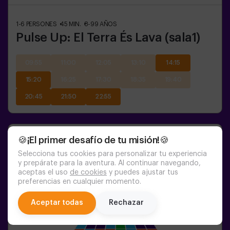
1-6
PERSONES
45
MIN.
8-99
AÑOS
Pulse Up: El Terra És Lava (sala1)
09:55
11:00
12:05
13:10
14:15
15:20
16:25
17:30
18:35
19:40
20:45
21:50
22:55
🍪¡El primer desafío de tu misión!🍪
Selecciona tus cookies para personalizar tu experiencia
y prepárate para la aventura. Al continuar navegando,
aceptas el uso
de cookies
y puedes ajustar tus
preferencias en cualquier momento.
chat
Aceptar todas
Rechazar