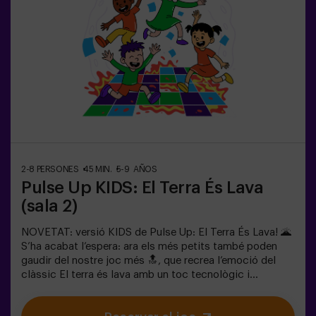
col·laborar, pensar ràpid i moure’s encara més ràpid per
superar tots els reptes. Veuran el seu progrés en temps
real a la pantalla i celebraran cada victòria com un
autèntic èxit! 🏆Una experiència activa, segura i original
per a festes d’aniversari, sortides en família o
simplement per descarregar energia de la manera més
divertida.✅ Ideal per a nens | famílies | festes
infantilsImportant: els infants han d’anar acompanyats
d’un adult, que també compta com a jugador.
2-8 PERSONES
45 MIN.
5-9 AÑOS
Pulse Up KIDS: El Terra És Lava
(sala 2)
NOVETAT: versió KIDS de Pulse Up: El Terra És Lava! 🌋
S’ha acabat l’espera: ara els més petits també poden
gaudir del nostre joc més 🔝, que recrea l’emoció del
clàssic El terra és lava amb un toc tecnològic i
totalment segur.✨ Jocs dinàmics i acolorits que
estimulen el cos i la ment🎉 Ideal per a festes infantils i