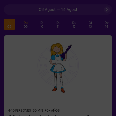
08 Agost
—
14 Agost
Ds
Dg
Dl
Dt
Dc
Dj
Dv
08
09
10
11
12
13
14
4-10
PERSONES
60
MIN.
10+
AÑOS