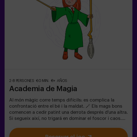
les condicions).
2-8 PERSONES
60 MIN.
8+ AÑOS
Academia de Magia
Al món màgic corre temps difícils: es complica la
confrontació entre el bé i la maldat. 🪄 Els mags bons
comencen a cedir patint una derrota després d’una altra.
Si segueix així, no trigará en dominar el foscor i caos.
L'única possibilitat de restaurar l'equilibri és utilitzar el
poder de la pedra filosofal. Però primer s'ha de crear i
ningú ho ha aconseguit encara en tota la historia de la