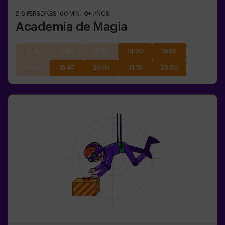
2-8
PERSONES
60
MIN.
8+
AÑOS
Academia de Magia
10:15
11:40
13:05
14:30
15:55
17:20
18:45
20:10
21:35
23:00