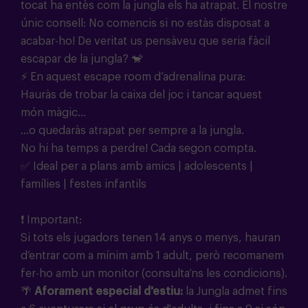
tocat ha entès com la jungla els ha atrapat. El nostre
únic consell: No comencis si no estàs disposat a
acabar-ho! De veritat us pensàveu que seria fàcil
escapar de la jungla? 🐒
⚡ En aquest escape room d’adrenalina pura:
Hauràs de trobar la caixa del joc i tancar aquest
món màgic...
...o quedaràs atrapat per sempre a la jungla.
No hi ha temps a perdre! Cada segon compta.
✅ Ideal per a plans amb amics | adolescents |
famílies | festes infantils
❗ Important:
Si tots els jugadors tenen 14 anys o menys, hauran
d’entrar com a mínim amb 1 adult, però recomanem
fer-ho amb un monitor (consulta’ns les condicions).
🌴
Aforament especial d'estiu:
la Jungla admet fins