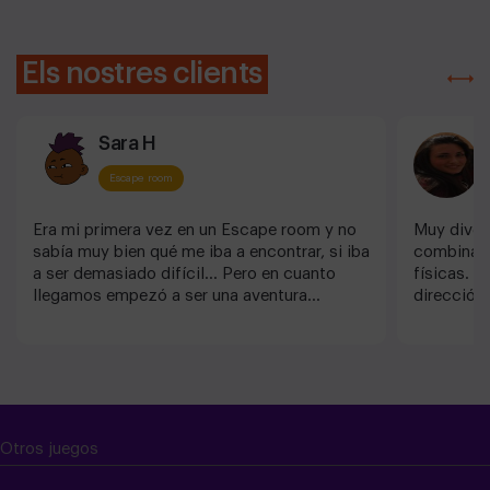
Els nostres clients
Sara H
H
Escape room
Era mi primera vez en un Escape room y no
Muy divert
sabía muy bien qué me iba a encontrar, si iba
combina p
a ser demasiado difícil... Pero en cuanto
físicas. N
llegamos empezó a ser una aventura
dirección
inolvidable.
Otros juegos