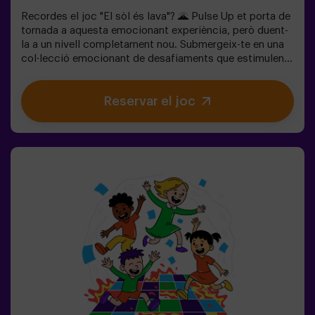
Recordes el joc "El sòl és lava"? 🌋 Pulse Up et porta de
tornada a aquesta emocionant experiència, però duent-
la a un nivell completament nou. Submergeix-te en una
col·lecció emocionant de desafiaments que estimulen
tant la teva ment com el teu cos. 🧠 💪5 nivells de
dificultat per adaptar-se a tots els nivells d’habilitat.40
Reservar el joc
jocs únics que mantenen l’emoció i la diversió.2 sales
disponibles, inclòs el mode combat per a fins a 12
jugadors, on podràs competir contra altres
equips.Treballa en equip per superar els obstacles i
assolir els teus objectius, mesurant el teu èxit a través
del temps i de les vides disponibles a la pantalla. Pulse
Up t'ofereix una experiència única que combina activitat
física i tecnologia, on la col·laboració és clau. 🏆I el
millor de tot? Som els primers a portar aquesta
experiència innovadora a Espanya. 🙌 Sent l'adrenalina i
porta la teva diversió a un nou nivell amb Pulse Up avui
mateix.Pulse Up: El Suelo es Lava - Mode Combat (per a
grups de 6 a 12 persones)La competició està a punt de
començar amb Pulse Up: El Suelo es Lava - Mode
Combat! 🔥 Divideix el teu grup de 6 a 12 persones en 2
equips, cadascun competint per aconseguir el major