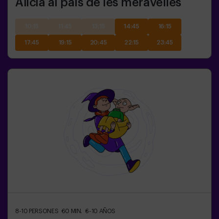
Alicia al país de les meravelles
10:15
11:45
13:15
14:45
16:15
17:45
19:15
20:45
22:15
23:45
8-10
PERSONES
60
MIN.
6-10
AÑOS