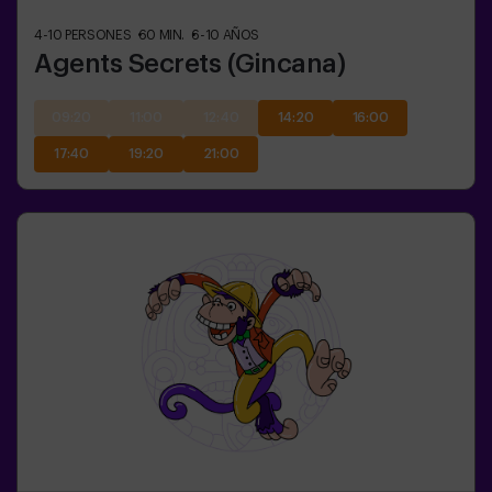
4-10
PERSONES
60
MIN.
6-10
AÑOS
Agents Secrets (Gincana)
09:20
11:00
12:40
14:20
16:00
17:40
19:20
21:00