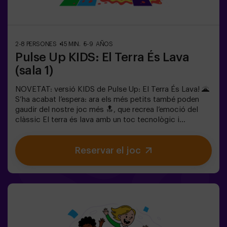
nombre de punts.✅ Ideal per a plans amb amics |
parelles | adolescents | team buildingImportant: Tots
els menors de 15 anys han d’anar acompanyats d’un
adult, que comptarà com a jugador.
2-8 PERSONES
45 MIN.
5-9 AÑOS
Pulse Up KIDS: El Terra És Lava
(sala 1)
NOVETAT: versió KIDS de Pulse Up: El Terra És Lava! 🌋
S’ha acabat l’espera: ara els més petits també poden
gaudir del nostre joc més 🔝, que recrea l’emoció del
clàssic El terra és lava amb un toc tecnològic i
totalment segur.✨ Jocs dinàmics i acolorits que
estimulen el cos i la ment🎉 Ideal per a festes infantils i
Reservar el joc
aniversaris plens d’emoció🎁 Records inoblidables i
sorpreses per a tots els participants👧👦 Per a nens i
nenes de 5 a 9 anys. Si tenen 10 anys o més, la versió
clàssica de Pulse Up: El terra és lava és perfecta per a
ells!🕒 La partida es divideix en 2 blocs de 20 minuts,
amb una pausa de 5 minuts entre mig perquè els petits
puguin descansar, hidratar-se i recuperar energies abans
de continuar la diversió.Els infants hauran de