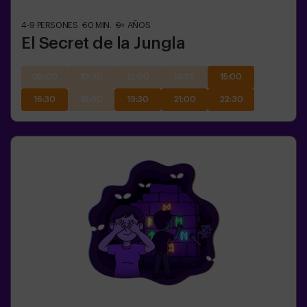
4-9
PERSONES
60
MIN.
9+
AÑOS
El Secret de la Jungla
09:00
10:30
12:00
13:30
15:00
16:30
18:00
19:30
21:00
22:30