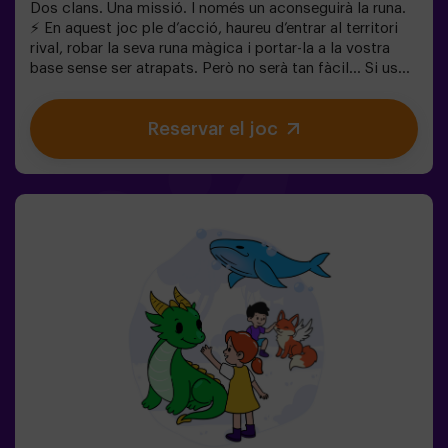
Dos clans. Una missió. I només un aconseguirà la runa.
⚡ En aquest joc ple d’acció, haureu d’entrar al territori
rival, robar la seva runa màgica i portar-la a la vostra
base sense ser atrapats. Però no serà tan fàcil… Si us
capturen, quedareu congelats fins que un company us
alliberi. ❄️ La clau és moure’s ràpid, coordinar-se en
Reservar el joc
equip i saber quan atacar o defensar. Aquí no només es
tracta de córrer, sinó de jugar en equip i prendre
decisions en el moment adequat. ✨ Una experiència
dinàmica i divertida on cada partida es converteix en un
autèntic repte entre clans. ✅ Ideal per a nens de 8 a 12
anys | grups d’amics | aniversaris i celebracions