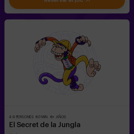
Reservar el joc
màgia! Us espera la misió complicada de salvar el
món.✅ Ideal per a famílies | nens | aniversaris infantils |
parelles❗ Si tots jugadors de l'equip són menors de 14
anys (o tenen 14 anys) hauran d'entrar almenys amb 1
adult, però recomanem entrar acompanyats d'un
monitor (consulta'ns les condicions).⚠️ Passes estrets
⚠️ 🧩 Nivell de dificultat: fàcil.
4-9 PERSONES
60 MIN.
9+ AÑOS
El Secret de la Jungla