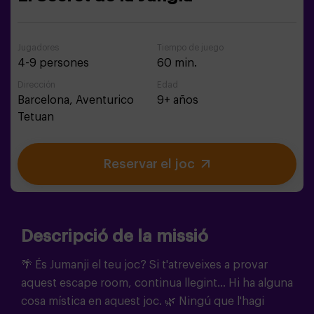
Jugadores
Tiempo de juego
4-9 persones
60 min.
Dirección
Edad
Barcelona,
Aventurico
9+ años
Tetuan
Reservar el joc
Descripció de la missió
🌴 És Jumanji el teu joc? Si t'atreveixes a provar
aquest escape room, continua llegint... Hi ha alguna
cosa mística en aquest joc. 🌿 Ningú que l'hagi