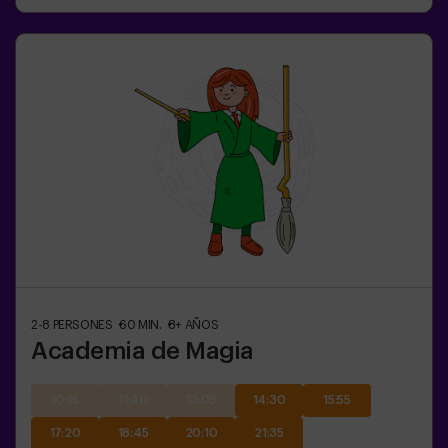
2-8
PERSONES
60
MIN.
8+
AÑOS
Academia de Magia
10:15
11:40
13:05
14:30
15:55
17:20
18:45
20:10
21:35