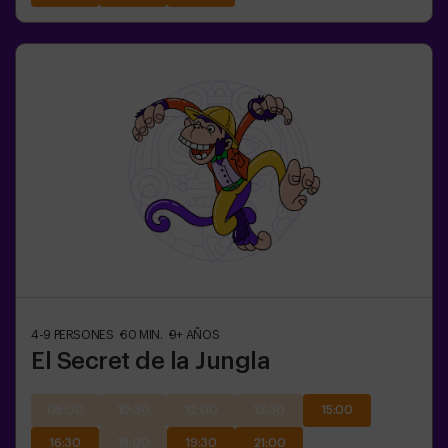
4-9
PERSONES
60
MIN.
9+
AÑOS
El Secret de la Jungla
09:00
10:30
12:00
13:30
15:00
16:30
18:00
19:30
21:00