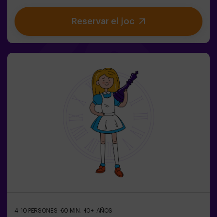
reina. Estàs preparat per emprendre el viatge més
captivador de la teva vida amb Alicia i el conill? 🐇És un
Reservar el joc
joc d'escapada infantil destinat per a nens de 6 a 13
anys!✅ Ideal per a nens | famílies | aniversaris
infantils❗Si tots jugadors de l'equip són menors de 14
anys (o tenen 14 anys) hauran d'entrar almenys amb 1
adult, però recomanem entrar acompanyats d'un
monitor (consulta'ns les condicions). ⚠️ Passes estrets
⚠️
4-10 PERSONES
60 MIN.
10+ AÑOS