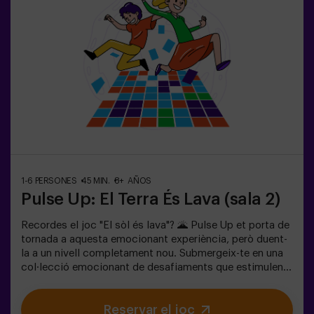
física i tecnologia, on la col·laboració és clau. 🏆I el
millor de tot? Som els primers a portar aquesta
experiència innovadora a Espanya. 🙌 Sent l'adrenalina i
porta la teva diversió a un nou nivell amb Pulse Up avui
mateix.Pulse Up: El Suelo es Lava - Mode Combat (per a
grups de 6 a 12 persones)La competició està a punt de
començar amb Pulse Up: El Suelo es Lava - Mode
Combat! 🔥 Divideix el teu grup de 6 a 12 persones en 2
equips, cadascun competint per aconseguir el major
nombre de punts.✅ Ideal per a plans amb amics |
parelles | adolescents | team buildingImportant: Tots
els menors de 15 anys han d’anar acompanyats d’un
adult, que comptarà com a jugador.
1-6 PERSONES
45 MIN.
8+ AÑOS
Pulse Up: El Terra És Lava (sala 2)
Recordes el joc "El sòl és lava"? 🌋 Pulse Up et porta de
tornada a aquesta emocionant experiència, però duent-
la a un nivell completament nou. Submergeix-te en una
col·lecció emocionant de desafiaments que estimulen
tant la teva ment com el teu cos. 🧠 💪5 nivells de
dificultat per adaptar-se a tots els nivells d’habilitat.40
Reservar el joc
jocs únics que mantenen l’emoció i la diversió.2 sales