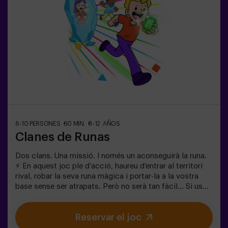
col·laborar, pensar ràpid i moure’s encara més ràpid per
superar tots els reptes. Veuran el seu progrés en temps
real a la pantalla i celebraran cada victòria com un
autèntic èxit! 🏆Una experiència activa, segura i
original per a festes d’aniversari, sortides en família o
simplement per descarregar energia de la manera més
divertida.✅ Ideal per a nens | famílies | festes
infantilsImportant: els infants han d’anar acompanyats
d’un adult, que també compta com a jugador.
6-10 PERSONES
60 MIN.
8-12 AÑOS
Clanes de Runas
Dos clans. Una missió. I només un aconseguirà la runa.
⚡ En aquest joc ple d’acció, haureu d’entrar al territori
rival, robar la seva runa màgica i portar-la a la vostra
base sense ser atrapats. Però no serà tan fàcil… Si us
capturen, quedareu congelats fins que un company us
alliberi. ❄️ La clau és moure’s ràpid, coordinar-se en
Reservar el joc
equip i saber quan atacar o defensar. Aquí no només es
tracta de córrer, sinó de jugar en equip i prendre