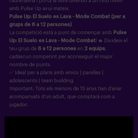
l'adrenalina i porta la teva diversió a un nou nivell
amb Pulse Up avui mateix.
Pulse Up: El Suelo es Lava - Mode Combat (per a
grups de 6 a 12 persones)
La competició està a punt de començar amb
Pulse
Up: El Suelo es Lava - Mode Combat
!
🔥
Divideix el
teu grup de
6 a 12 persones
en
2 equips
,
cadascun competint per aconseguir el major
nombre de punts.
✅ Ideal per a plans amb amics | parelles |
adolescents | team building
Important: Tots els menors de 15 anys han d’anar
acompanyats d’un adult, que comptarà com a
jugador.