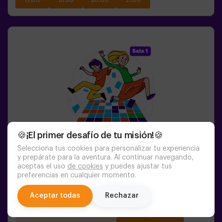
17:00
18:30
20:00
21:30
🍪¡El primer desafío de tu misión!🍪
Selecciona tus cookies para personalizar tu experiencia
y prepárate para la aventura. Al continuar navegando,
aceptas el uso
de cookies
y puedes ajustar tus
1-6
PERSONES
45
MIN.
8-99
AÑOS
preferencias en cualquier momento.
Pulse Up: El Terra És Lava (sala1)
chat
Aceptar todas
Rechazar
09:55
11:00
12:05
13:10
14:15