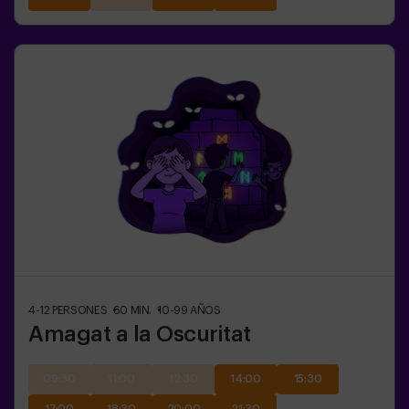
4-12
PERSONES
60
MIN.
10-99
AÑOS
Amagat a la Oscuritat
09:30
11:00
12:30
14:00
15:30