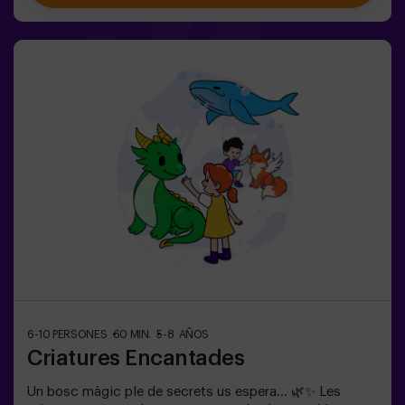
decisions en el moment adequat. ✨ Una experiència
dinàmica i divertida on cada partida es converteix en un
autèntic repte entre clans. ✅ Ideal per a nens de 8 a 12
anys | grups d’amics | aniversaris i celebracions
6-10 PERSONES
60 MIN.
5-8 AÑOS
Criatures Encantades
Un bosc màgic ple de secrets us espera… 🌿✨ Les