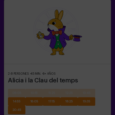
2-8
PERSONES
45
MIN.
6+
AÑOS
Alicia i la Clau del temps
09:05
10:15
11:25
12:35
13:45
14:55
16:05
17:15
18:25
19:35
20:45