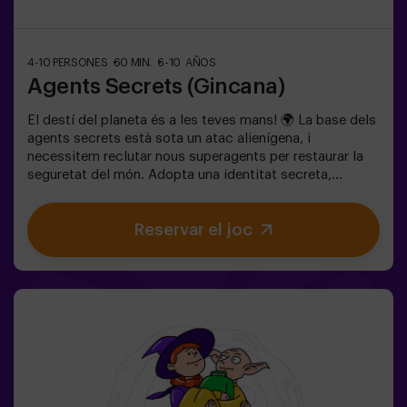
4-10 PERSONES
60 MIN.
6-10 AÑOS
Agents Secrets (Gincana)
El destí del planeta és a les teves mans! 🌍 La base dels
agents secrets està sota un atac alienígena, i
necessitem reclutar nous superagents per restaurar la
seguretat del món. Adopta una identitat secreta,
entrena les teves habilitats i forma part d’un equip
excepcional, preparat per enfrontar qualsevol
Reservar el joc
amenaça. 💪 Cada segon compta!Estàs preparat per
acceptar la missió?🎯 El joc està dissenyat
exclusivament per a nens i nenes de 6 a 10 anys.Porteu
roba còmoda; aquesta activitat és exclusiva per a
nens.✅ Ideal per a nens | aniversaris infantils | festes
infantilsNO ÉS UN ESCAPE ROOM. És una gimcana per
a nens ambientada en un entrenament de superagents.
Inclou un joc de làsers. L’activitat es fa a les fosques
amb llums LED. Les gimcanes són una sèrie de jocs
físics en equip coordinats per un monitor.