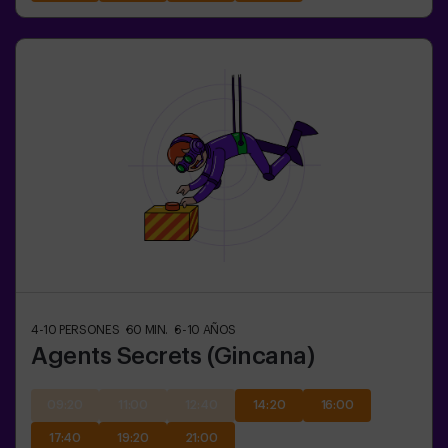
4-10
PERSONES
60
MIN.
6-10
AÑOS
Agents Secrets (Gincana)
09:20
11:00
12:40
14:20
16:00
17:40
19:20
21:00