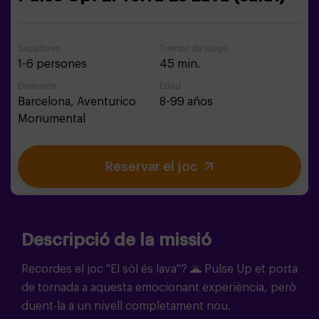
Jugadores
Tiempo de juego
1-6 persones
45 min.
Dirección
Edad
Barcelona,
Aventurico
8-99 años
Monumental
Reservar el joc
Descripció de la missió
Recordes el joc "El sòl és lava"?
🌋
Pulse Up et porta
de tornada a aquesta emocionant experiència, però
duent-la a un nivell completament nou.