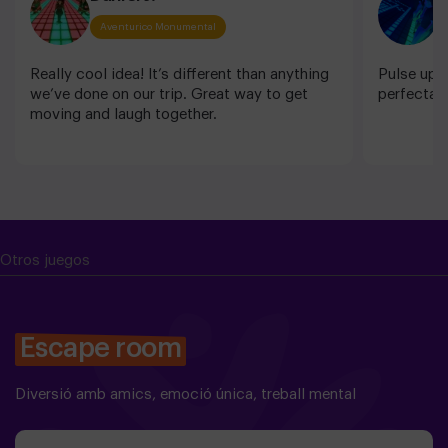
Aventurico Monumental
Really cool idea! It’s different than anything
Pulse up, 
we’ve done on our trip. Great way to get
perfecta 
moving and laugh together.
Otros juegos
Escape room
Diversió amb amics, emoció única, treball mental