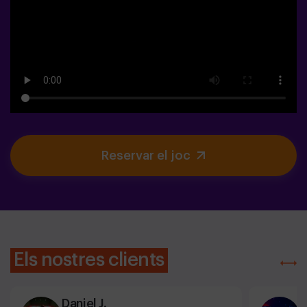
Reservar el joc
Els nostres clients
Daniel J.
A