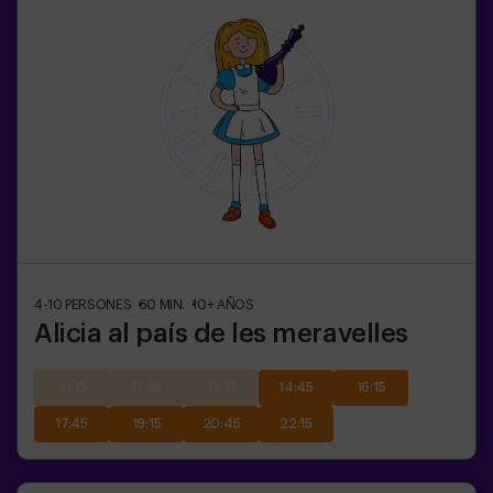
4-10
PERSONES
60
MIN.
10+
AÑOS
Alicia al país de les meravelles
10:15
11:45
13:15
14:45
16:15
17:45
19:15
20:45
22:15