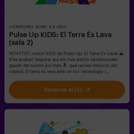
d’un adult, que també compta com a jugador.
2-8 PERSONES
45 MIN.
5-9 AÑOS
Pulse Up KIDS: El Terra És Lava
(sala 2)
NOVETAT: versió KIDS de Pulse Up: El Terra És Lava! 🌋
S’ha acabat l’espera: ara els més petits també poden
gaudir del nostre joc més 🔝, que recrea l’emoció del
clàssic El terra és lava amb un toc tecnològic i
totalment segur.✨ Jocs dinàmics i acolorits que
estimulen el cos i la ment🎉 Ideal per a festes infantils i
Reservar el joc
aniversaris plens d’emoció🎁 Records inoblidables i
sorpreses per a tots els participants👧👦 Per a nens i
nenes de 5 a 9 anys. Si tenen 10 anys o més, la versió
clàssica de Pulse Up: El terra és lava és perfecta per a
ells!🕒 La partida es divideix en 2 blocs de 20 minuts,
amb una pausa de 5 minuts entre mig perquè els petits
puguin descansar, hidratar-se i recuperar energies abans
de continuar la diversió.Els infants hauran de