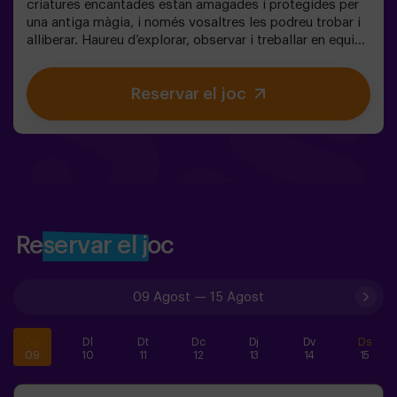
criatures encantades estan amagades i protegides per
una antiga màgia, i només vosaltres les podreu trobar i
alliberar. Haureu d’explorar, observar i treballar en equip
per descobrir on s’amaguen i com trencar els encanteris
que les mantenen atrapades. Cada criatura és única i us
Reservar el joc
posarà a prova d’una manera diferent. Aquí no es tracta
de competir, sinó d’ajudar, descobrir i viure una aventura
junts. ✨ Una experiència plena de màgia i sorpresa, on
cada descoberta us acosta a trencar l’encanteri del
bosc. ✅ Ideal per a nens de 5 a 8 anys | grups d’amics |
aniversaris i celebracions
Reservar el joc
09 Agost
—
15 Agost
Dg
Dl
Dt
Dc
Dj
Dv
Ds
09
10
11
12
13
14
15