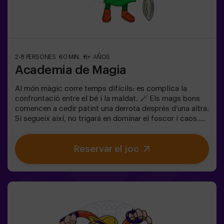
2-8 PERSONES
60 MIN.
8+ AÑOS
Academia de Magia
Al món màgic corre temps difícils: es complica la
confrontació entre el bé i la maldat. 🪄 Els mags bons
comencen a cedir patint una derrota després d’una altra.
Si segueix així, no trigará en dominar el foscor i caos.
L'única possibilitat de restaurar l'equilibri és utilitzar el
poder de la pedra filosofal. Però primer s'ha de crear i
Reservar el joc
ningú ho ha aconseguit encara en tota la historia de la
màgia! Us espera la misió complicada de salvar el
món.✅ Ideal per a famílies | nens | aniversaris infantils |
parelles❗ Si tots jugadors de l'equip són menors de 14
anys (o tenen 14 anys) hauran d'entrar almenys amb 1
adult, però recomanem entrar acompanyats d'un
monitor (consulta'ns les condicions).⚠️ Passes estrets
⚠️ 🧩 Nivell de dificultat: fàcil.