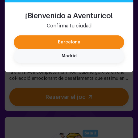
¡Bienvenido a Aventurico!
Confirma tu ciudad
1-6 PERSONES
45 MIN.
8-99 AÑOS
Barcelona
Pulse Up: El Terra És Lava (sala1)
Madrid
Recordes el joc "El sòl és lava"? 🌋 Pulse Up et porta de
tornada a aquesta emocionant experiència, però duent-
la a un nivell completament nou. Submergeix-te en una
col·lecció emocionant de desafiaments que estimulen
tant la teva ment com el teu cos. 🧠 💪5 nivells de
dificultat per adaptar-se a tots els nivells d’habilitat.40
Reservar el joc
jocs únics que mantenen l’emoció i la diversió.2 sales
disponibles, inclòs el mode combat per a fins a 12
jugadors, on podràs competir contra altres
equips.Treballa en equip per superar els obstacles i
assolir els teus objectius, mesurant el teu èxit a través
del temps i de les vides disponibles a la pantalla. Pulse
Up t'ofereix una experiència única que combina activitat