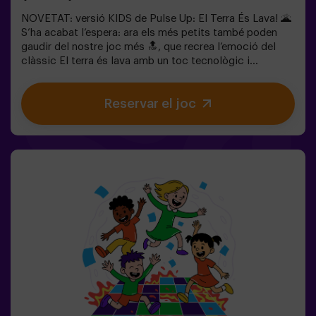
NOVETAT: versió KIDS de Pulse Up: El Terra És Lava! 🌋
S’ha acabat l’espera: ara els més petits també poden
gaudir del nostre joc més 🔝, que recrea l’emoció del
clàssic El terra és lava amb un toc tecnològic i
totalment segur.✨ Jocs dinàmics i acolorits que
estimulen el cos i la ment🎉 Ideal per a festes infantils i
Reservar el joc
aniversaris plens d’emoció🎁 Records inoblidables i
sorpreses per a tots els participants👧👦 Per a nens i
nenes de 5 a 9 anys. Si tenen 10 anys o més, la versió
clàssica de Pulse Up: El terra és lava és perfecta per a
ells!🕒 La partida es divideix en 2 blocs de 20 minuts,
amb una pausa de 5 minuts entre mig perquè els petits
puguin descansar, hidratar-se i recuperar energies abans
de continuar la diversió.Els infants hauran de
col·laborar, pensar ràpid i moure’s encara més ràpid per
superar tots els reptes. Veuran el seu progrés en temps
real a la pantalla i celebraran cada victòria com un
autèntic èxit! 🏆Una experiència activa, segura i original
per a festes d’aniversari, sortides en família o
simplement per descarregar energia de la manera més
divertida.✅ Ideal per a nens | famílies | festes
infantilsImportant: els infants han d’anar acompanyats