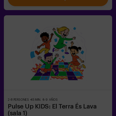
disponibles, inclòs el mode combat per a fins a 12
jugadors, on podràs competir contra altres
equips.Treballa en equip per superar els obstacles i
assolir els teus objectius, mesurant el teu èxit a través
del temps i de les vides disponibles a la pantalla. Pulse
Up t'ofereix una experiència única que combina activitat
física i tecnologia, on la col·laboració és clau. 🏆I el
millor de tot? Som els primers a portar aquesta
experiència innovadora a Espanya. 🙌 Sent l'adrenalina i
porta la teva diversió a un nou nivell amb Pulse Up avui
mateix.Pulse Up: El Suelo es Lava - Mode Combat (per a
grups de 6 a 12 persones)La competició està a punt de
començar amb Pulse Up: El Suelo es Lava - Mode
Combat! 🔥 Divideix el teu grup de 6 a 12 persones en 2
equips, cadascun competint per aconseguir el major
nombre de punts.✅ Ideal per a plans amb amics |
parelles | adolescents | team buildingImportant: Tots
els menors de 15 anys han d’anar acompanyats d’un
adult, que comptarà com a jugador.
2-8 PERSONES
45 MIN.
5-9 AÑOS
Pulse Up KIDS: El Terra És Lava
(sala 1)