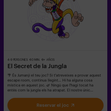
4-9 PERSONES
60 MIN.
9+ AÑOS
El Secret de la Jungla
🌴 És Jumanji el teu joc? Si t'atreveixes a provar aquest
escape room, continua llegint... Hi ha alguna cosa
mística en aquest joc. 🌿 Ningú que l'hagi tocat ha
entès com la jungla els ha atrapat. El nostre únic
consell: No comencis si no estàs disposat a acabar-ho!
De veritat us pensàveu que seria fàcil escapar de la
Reservar el joc
jungla? 🐒⚡ En aquest escape room d’adrenalina
pura:Hauràs de trobar la caixa del joc i tancar aquest