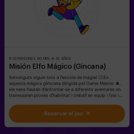
8-10 PERSONES
60 MIN.
6-10 AÑOS
Misión Elfo Mágico (Gincana)
Benvinguts siguin tots a l'escola de màgia! 🧙‍♀️En
aquesta màgica gimcana dirigida pel Game Màster 🎩,
els nens hauran d'enfrontar-se a diferents aventures on
travessaran proves d'habilitat i treball en equip i fins i
tot... Hauran de convertir-se en elfos per a poder
aconseguir una missió i assaborir una dolç... molt dolça
Reservar el joc
victòria. La imaginació és capaç de travessar les
fronteres de la màgia i aquesta gimcana portarà als
nens a experimentar-ho. 🌟🎯 És un joc destinat per a
nens de 6 a 10 anys.✅ Ideal per a nens | aniversaris