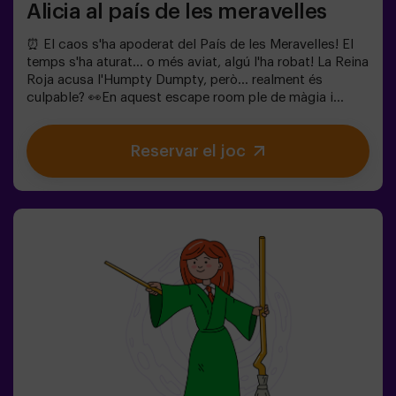
Alicia al país de les meravelles
⏰ El caos s'ha apoderat del País de les Meravelles! El
temps s'ha aturat... o més aviat, algú l'ha robat! La Reina
Roja acusa l'Humpty Dumpty, però... realment és
culpable? 👀En aquest escape room ple de màgia i
bogeria, necessitem herois valents per:🔹 Resoldre
enigmes absurds (com els que li agraden al Barreter).🔹
Reservar el joc
Enfrontar-te a personatges icònics (compte amb la
Reina de Cors!).🔹 Trobar el temps perdut abans que el
País de les Meravelles desaparegui per sempre.✅ Ideal
per a grups grans | plans amb amics | comiat de soltera
| team buildingSeràs tu qui salvi aquest món fantàstic?
❗Menors de 14 anys: requereixen 1 adult
acompanyant.Opció amb monitor disponible (consulta
les condicions).