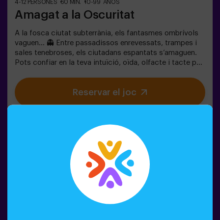
4-12 PERSONES
60 MIN.
10-99 AÑOS
Amagat a la Oscuritat
A la fosca ciutat subterrània, els fantasmes ombrívols
vaguen… 👻 Entre passadissos enrevessats, trampes i
sales tenebroses, els ciutadans espantats s’amaguen.
Pots confiar en la teva intuïció, oïda, olfacte i tacte per
moure’t pel laberint, amagar-te i després trobar els teus
amics?🔦 Amagar-se en la Foscor és un joc immersiu
Reservar el joc
sensorial inspirat en el joc d’amagar-se de tota la vida,
però portat a un altre nivell: moviment, adrenalina i
emoció real en foscor total. No és un escape room
clàssic; aquí no resols enigmes: vius l’acció en primera
persona.La sala ofereix la màxima seguretat, amb
túnels, amagatalls, textures i efectes especials de llum i
so que fan que l’experiència sigui inoblidable.✅ Ideal per
a grups grans | plans amb amics | adolescents | team
building❗Els jugadors de 14 anys o menys han d’entrar
acompanyats per almenys un adult. Hi ha l’opció que un
monitor els acompanyi durant l’aventura; consulta’ns les
condicions.❗ Aquest joc no és recomanable per a
persones amb por a la foscor.