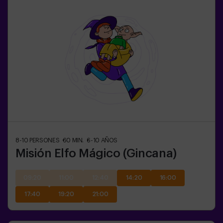
8-10
PERSONES
60
MIN.
6-10
AÑOS
Misión Elfo Mágico (Gincana)
09:20
11:00
12:40
14:20
16:00
17:40
19:20
21:00