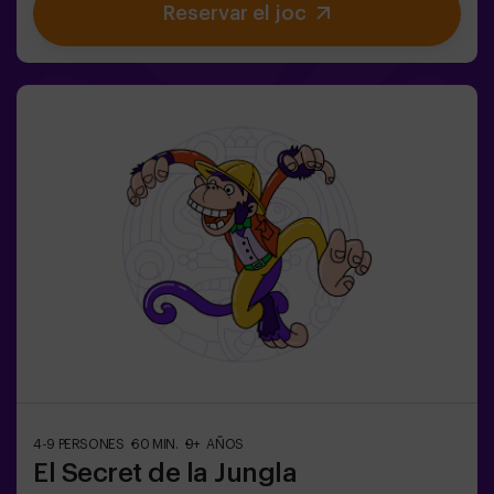
Reservar el joc
ningú ho ha aconseguit encara en tota la historia de la
màgia! Us espera la misió complicada de salvar el
món.✅ Ideal per a famílies | nens | aniversaris infantils |
parelles❗ Si tots jugadors de l'equip són menors de 14
anys (o tenen 14 anys) hauran d'entrar almenys amb 1
adult, però recomanem entrar acompanyats d'un
monitor (consulta'ns les condicions).⚠️ Passes estrets
⚠️ 🧩 Nivell de dificultat: fàcil.
4-9 PERSONES
60 MIN.
9+ AÑOS
El Secret de la Jungla