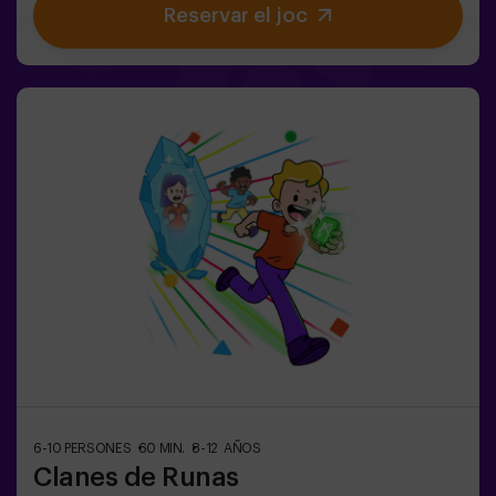
Reservar el joc
aniversaris plens d’emoció🎁 Records inoblidables i
sorpreses per a tots els participants👧👦 Per a nens i
nenes de 5 a 9 anys. Si tenen 10 anys o més, la versió
clàssica de Pulse Up: El terra és lava és perfecta per a
ells!🕒 La partida es divideix en 2 blocs de 20 minuts,
amb una pausa de 5 minuts entre mig perquè els petits
puguin descansar, hidratar-se i recuperar energies abans
de continuar la diversió.Els infants hauran de
col·laborar, pensar ràpid i moure’s encara més ràpid per
superar tots els reptes. Veuran el seu progrés en temps
real a la pantalla i celebraran cada victòria com un
autèntic èxit! 🏆Una experiència activa, segura i
original per a festes d’aniversari, sortides en família o
simplement per descarregar energia de la manera més
divertida.✅ Ideal per a nens | famílies | festes
infantilsImportant: els infants han d’anar acompanyats
d’un adult, que també compta com a jugador.
6-10 PERSONES
60 MIN.
8-12 AÑOS
Clanes de Runas