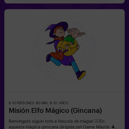
exclusivament per a nens i nenes de 6 a 10 anys.Porteu
roba còmoda; aquesta activitat és exclusiva per a
nens.✅ Ideal per a nens | aniversaris infantils | festes
infantilsNO ÉS UN ESCAPE ROOM. És una gimcana per
a nens ambientada en un entrenament de superagents.
Inclou un joc de làsers. L’activitat es fa a les fosques
amb llums LED. Les gimcanes són una sèrie de jocs
físics en equip coordinats per un monitor.
8-10 PERSONES
60 MIN.
6-10 AÑOS
Misión Elfo Mágico (Gincana)
Benvinguts siguin tots a l'escola de màgia! 🧙‍♀️En
aquesta màgica gimcana dirigida pel Game Màster 🎩,