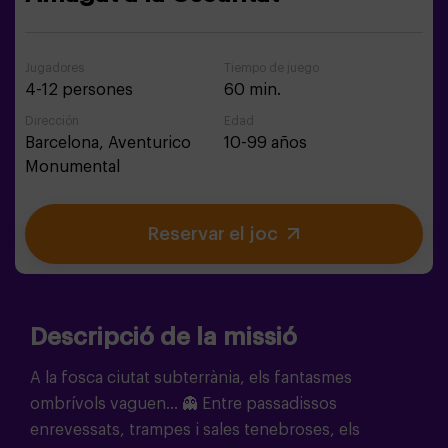
Jugadores
Tiempo de juego
4-12 persones
60 min.
Dirección
Edad
Barcelona,
Aventurico
10-99 años
Monumental
Reservar el joc
Descripció de la missió
A la fosca ciutat subterrània, els fantasmes
ombrívols vaguen… 👻 Entre passadissos
enrevessats, trampes i sales tenebroses, els