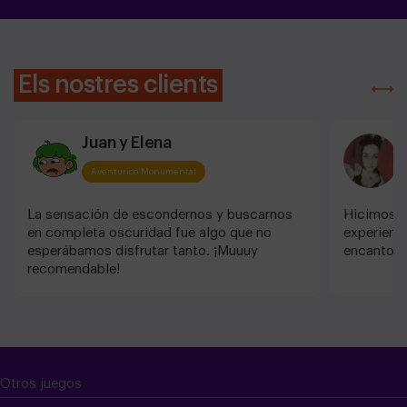
Els nostres clients
Juan y Elena
E
Aventurico Monumental
La sensación de escondernos y buscarnos
Hicimos E
en completa oscuridad fue algo que no
experienc
esperábamos disfrutar tanto. ¡Muuuy
encanto y
recomendable!
Otros juegos