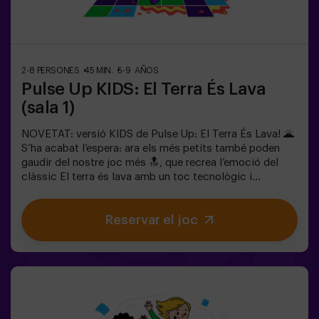
equips, cadascun competint per aconseguir el major
nombre de punts.✅ Ideal per a plans amb amics |
parelles | adolescents | team buildingImportant: Tots
els menors de 15 anys han d’anar acompanyats d’un
adult, que comptarà com a jugador.
2-8 PERSONES
45 MIN.
5-9 AÑOS
Pulse Up KIDS: El Terra És Lava
(sala 1)
NOVETAT: versió KIDS de Pulse Up: El Terra És Lava! 🌋
S’ha acabat l’espera: ara els més petits també poden
gaudir del nostre joc més 🔝, que recrea l’emoció del
clàssic El terra és lava amb un toc tecnològic i
totalment segur.✨ Jocs dinàmics i acolorits que
estimulen el cos i la ment🎉 Ideal per a festes infantils i
Reservar el joc
aniversaris plens d’emoció🎁 Records inoblidables i
sorpreses per a tots els participants👧👦 Per a nens i
nenes de 5 a 9 anys. Si tenen 10 anys o més, la versió
clàssica de Pulse Up: El terra és lava és perfecta per a
ells!🕒 La partida es divideix en 2 blocs de 20 minuts,
amb una pausa de 5 minuts entre mig perquè els petits
puguin descansar, hidratar-se i recuperar energies abans