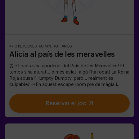
4-10 PERSONES
60 MIN.
10+ AÑOS
Alicia al país de les meravelles
⏰ El caos s'ha apoderat del País de les Meravelles! El
temps s'ha aturat... o més aviat, algú l'ha robat! La Reina
Roja acusa l'Humpty Dumpty, però... realment és
culpable? 👀En aquest escape room ple de màgia i
bogeria, necessitem herois valents per:🔹 Resoldre
enigmes absurds (com els que li agraden al Barreter).🔹
Reservar el joc
Enfrontar-te a personatges icònics (compte amb la
Reina de Cors!).🔹 Trobar el temps perdut abans que el
País de les Meravelles desaparegui per sempre.✅ Ideal
per a grups grans | plans amb amics | comiat de soltera
| team buildingSeràs tu qui salvi aquest món fantàstic?
❗Menors de 14 anys: requereixen 1 adult