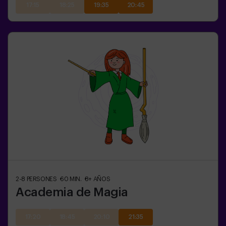
17:15
18:25
19:35
20:45
2-8
PERSONES
60
MIN.
8+
AÑOS
Academia de Magia
17:20
18:45
20:10
21:35