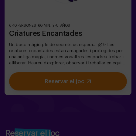
6-10 PERSONES
60 MIN.
5-8 AÑOS
Criatures Encantades
Un bosc màgic ple de secrets us espera… 🌿✨ Les
criatures encantades estan amagades i protegides per
una antiga màgia, i només vosaltres les podreu trobar i
alliberar. Haureu d’explorar, observar i treballar en equip
per descobrir on s’amaguen i com trencar els encanteris
que les mantenen atrapades. Cada criatura és única i us
Reservar el joc
posarà a prova d’una manera diferent. Aquí no es tracta
de competir, sinó d’ajudar, descobrir i viure una aventura
junts. ✨ Una experiència plena de màgia i sorpresa, on
cada descoberta us acosta a trencar l’encanteri del
bosc. ✅ Ideal per a nens de 5 a 8 anys | grups d’amics |
aniversaris i celebracions
Reservar el joc