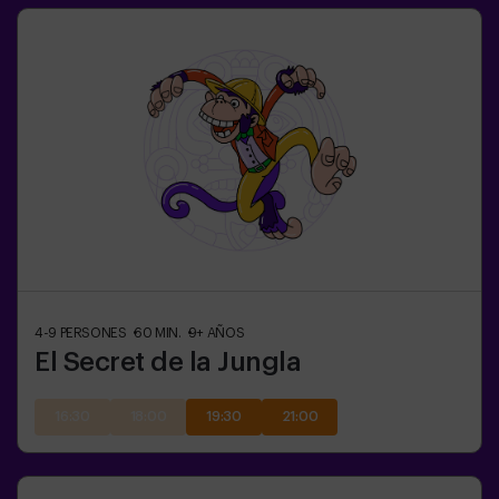
4-9
PERSONES
60
MIN.
9+
AÑOS
El Secret de la Jungla
16:30
18:00
19:30
21:00