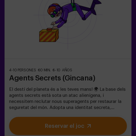
4-10 PERSONES
60 MIN.
6-10 AÑOS
Agents Secrets (Gincana)
El destí del planeta és a les teves mans! 🌍 La base dels
agents secrets està sota un atac alienígena, i
necessitem reclutar nous superagents per restaurar la
seguretat del món. Adopta una identitat secreta,
entrena les teves habilitats i forma part d’un equip
excepcional, preparat per enfrontar qualsevol
Reservar el joc
amenaça. 💪 Cada segon compta!Estàs preparat per
acceptar la missió?🎯 El joc està dissenyat