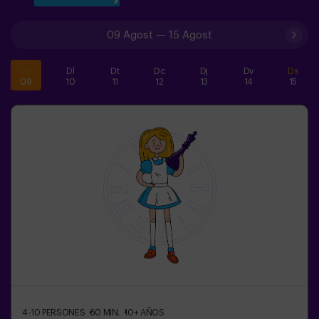
09 Agost
—
15 Agost
Dg
Dl
Dt
Dc
Dj
Dv
Ds
09
10
11
12
13
14
15
4-10
PERSONES
60
MIN.
10+
AÑOS