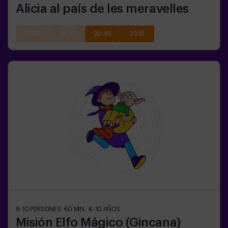
Alicia al país de les meravelles
17:45
19:15
20:45
22:15
8-10
PERSONES
60
MIN.
6-10
AÑOS
Misión Elfo Mágico (Gincana)