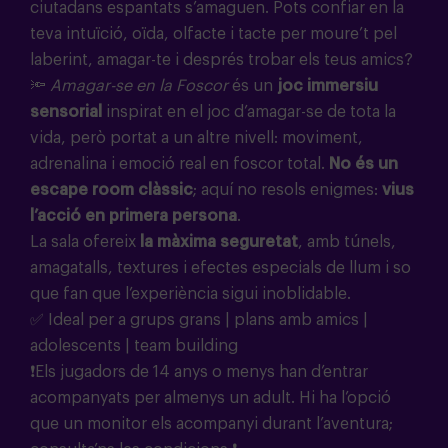
ciutadans espantats s’amaguen. Pots confiar en la
teva intuïció, oïda, olfacte i tacte per moure’t pel
laberint, amagar-te i després trobar els teus amics?
🔦
Amagar-se en la Foscor
és un
joc immersiu
sensorial
inspirat en el joc d’amagar-se de tota la
vida, però portat a un altre nivell: moviment,
adrenalina i emoció real en foscor total.
No és un
escape room clàssic
; aquí no resols enigmes:
vius
l’acció en primera persona
.
La sala ofereix
la màxima seguretat
, amb túnels,
amagatalls, textures i efectes especials de llum i so
que fan que l’experiència sigui inoblidable.
✅ Ideal per a grups grans | plans amb amics |
adolescents | team building
❗Els jugadors de 14 anys o menys han d’entrar
acompanyats per almenys un adult. Hi ha l’opció
que un monitor els acompanyi durant l’aventura;