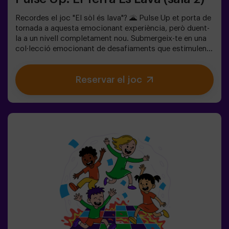
Recordes el joc "El sòl és lava"? 🌋 Pulse Up et porta de
tornada a aquesta emocionant experiència, però duent-
la a un nivell completament nou. Submergeix-te en una
col·lecció emocionant de desafiaments que estimulen
tant la teva ment com el teu cos. 🧠 💪5 nivells de
dificultat per adaptar-se a tots els nivells d’habilitat.40
Reservar el joc
jocs únics que mantenen l’emoció i la diversió.2 sales
disponibles, inclòs el mode combat per a fins a 12
jugadors, on podràs competir contra altres
equips.Treballa en equip per superar els obstacles i
assolir els teus objectius, mesurant el teu èxit a través
del temps i de les vides disponibles a la pantalla. Pulse
Up t'ofereix una experiència única que combina activitat
física i tecnologia, on la col·laboració és clau. 🏆I el
millor de tot? Som els primers a portar aquesta
experiència innovadora a Espanya. 🙌 Sent l'adrenalina i
porta la teva diversió a un nou nivell amb Pulse Up avui
mateix.Pulse Up: El Suelo es Lava - Mode Combat (per a
grups de 6 a 12 persones)La competició està a punt de
començar amb Pulse Up: El Suelo es Lava - Mode
Combat! 🔥 Divideix el teu grup de 6 a 12 persones en 2