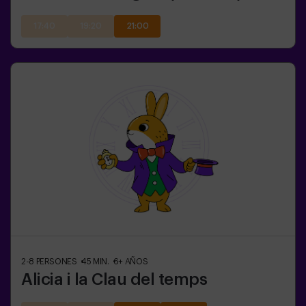
17:40
19:20
21:00
2-8
PERSONES
45
MIN.
6+
AÑOS
Alicia i la Clau del temps