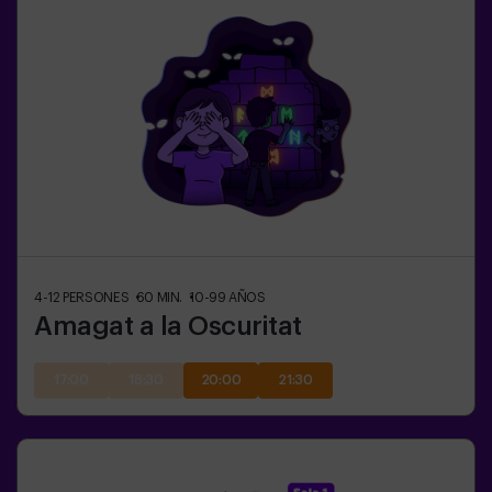
4-12
PERSONES
60
MIN.
10-99
AÑOS
Amagat a la Oscuritat
17:00
18:30
20:00
21:30