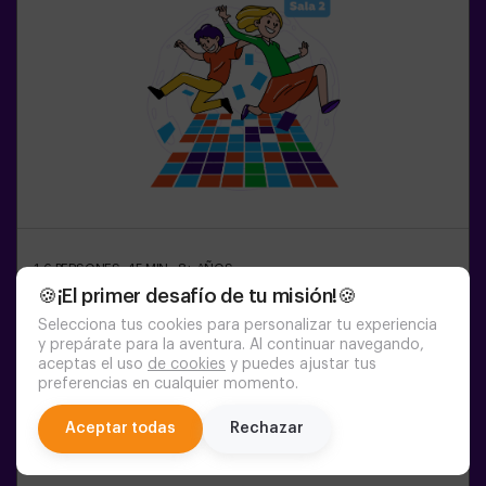
1-6
PERSONES
45
MIN.
8+
AÑOS
Pulse Up: El Terra És Lava (sala 2)
🍪¡El primer desafío de tu misión!🍪
Selecciona tus cookies para personalizar tu experiencia
y prepárate para la aventura. Al continuar navegando,
16:25
17:30
18:35
19:40
20:45
aceptas el uso
de cookies
y puedes ajustar tus
preferencias en cualquier momento.
21:50
chat
Aceptar todas
Rechazar