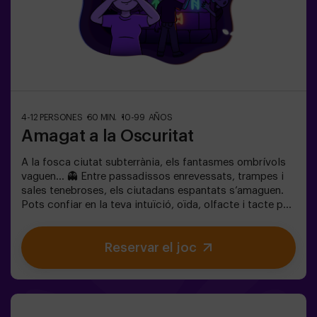
4-12 PERSONES
60 MIN.
10-99 AÑOS
Amagat a la Oscuritat
A la fosca ciutat subterrània, els fantasmes ombrívols
vaguen… 👻 Entre passadissos enrevessats, trampes i
sales tenebroses, els ciutadans espantats s’amaguen.
Pots confiar en la teva intuïció, oïda, olfacte i tacte per
moure’t pel laberint, amagar-te i després trobar els teus
amics?🔦 Amagar-se en la Foscor és un joc immersiu
Reservar el joc
sensorial inspirat en el joc d’amagar-se de tota la vida,
però portat a un altre nivell: moviment, adrenalina i
emoció real en foscor total. No és un escape room
clàssic; aquí no resols enigmes: vius l’acció en primera
persona.La sala ofereix la màxima seguretat, amb