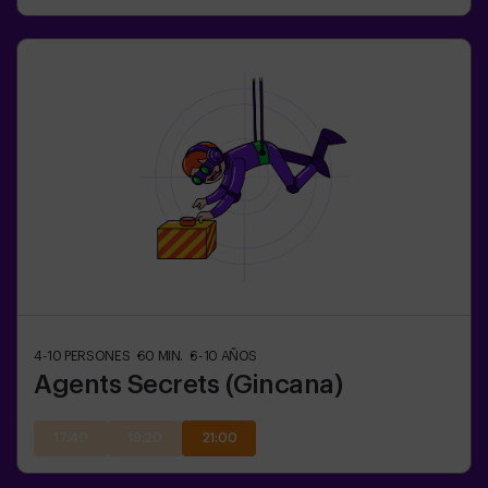
4-10
PERSONES
60
MIN.
6-10
AÑOS
Agents Secrets (Gincana)
17:40
19:20
21:00