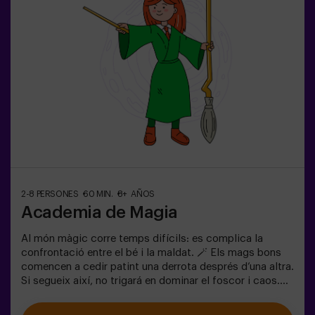
acompanyant.Opció amb monitor disponible (consulta
les condicions).
2-8 PERSONES
60 MIN.
8+ AÑOS
Academia de Magia
Al món màgic corre temps difícils: es complica la
confrontació entre el bé i la maldat. 🪄 Els mags bons
comencen a cedir patint una derrota després d’una altra.
Si segueix així, no trigará en dominar el foscor i caos.
L'única possibilitat de restaurar l'equilibri és utilitzar el
poder de la pedra filosofal. Però primer s'ha de crear i