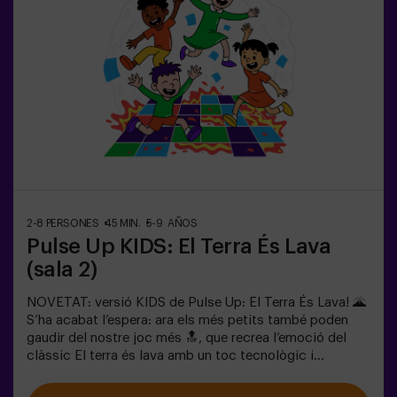
de continuar la diversió.Els infants hauran de
col·laborar, pensar ràpid i moure’s encara més ràpid per
superar tots els reptes. Veuran el seu progrés en temps
real a la pantalla i celebraran cada victòria com un
autèntic èxit! 🏆Una experiència activa, segura i original
per a festes d’aniversari, sortides en família o
simplement per descarregar energia de la manera més
divertida.✅ Ideal per a nens | famílies | festes
infantilsImportant: els infants han d’anar acompanyats
d’un adult, que també compta com a jugador.
2-8 PERSONES
45 MIN.
5-9 AÑOS
Pulse Up KIDS: El Terra És Lava
(sala 2)
NOVETAT: versió KIDS de Pulse Up: El Terra És Lava! 🌋
S’ha acabat l’espera: ara els més petits també poden
gaudir del nostre joc més 🔝, que recrea l’emoció del
clàssic El terra és lava amb un toc tecnològic i
totalment segur.✨ Jocs dinàmics i acolorits que
estimulen el cos i la ment🎉 Ideal per a festes infantils i