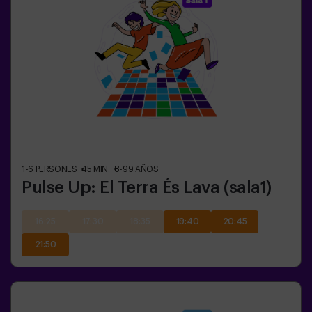
1-6
PERSONES
45
MIN.
8-99
AÑOS
Pulse Up: El Terra És Lava (sala1)
16:25
17:30
18:35
19:40
20:45
21:50