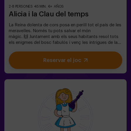
2-8 PERSONES
45 MIN.
6+ AÑOS
Alicia i la Clau del temps
La Reina dolenta de cors posa en perill tot el país de les
meravelles. Només tu pots salvar el món
màgic. 🙌 Juntament amb els seus habitants resol tots
els enigmes del bosc fabulós i venç les intrigues de la
reina. Estàs preparat per emprendre el viatge més
captivador de la teva vida amb Alicia i el conill? 🐇És un
Reservar el joc
joc d'escapada infantil destinat per a nens de 6 a 13
anys!✅ Ideal per a nens | famílies | aniversaris
infantils❗Si tots jugadors de l'equip són menors de 14
anys (o tenen 14 anys) hauran d'entrar almenys amb 1
adult, però recomanem entrar acompanyats d'un
monitor (consulta'ns les condicions). ⚠️ Passes estrets
⚠️