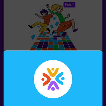
túnels, amagatalls, textures i efectes especials de llum i
so que fan que l’experiència sigui inoblidable.✅ Ideal per
a grups grans | plans amb amics | adolescents | team
building❗Els jugadors de 14 anys o menys han d’entrar
acompanyats per almenys un adult. Hi ha l’opció que un
monitor els acompanyi durant l’aventura; consulta’ns les
condicions.❗ Aquest joc no és recomanable per a
persones amb por a la foscor.
1-6 PERSONES
45 MIN.
8-99 AÑOS
Pulse Up: El Terra És Lava (sala1)
Recordes el joc "El sòl és lava"? 🌋 Pulse Up et porta de
tornada a aquesta emocionant experiència, però duent-
la a un nivell completament nou. Submergeix-te en una
col·lecció emocionant de desafiaments que estimulen
tant la teva ment com el teu cos. 🧠 💪5 nivells de