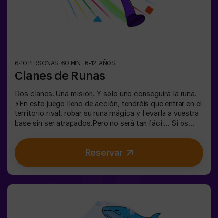
en familia o simplemente para liberar energía de la
forma más divertida.✅ Ideal para niños | familias |
fiestas infantilesImportante: los niños deben ir
acompañados de un adulto, que cuenta como jugador.
6-10 PERSONAS
60 MIN.
8-12 AÑOS
Clanes de Runas
Dos clanes. Una misión. Y solo uno conseguirá la runa.
⚡En este juego lleno de acción, tendréis que entrar en el
territorio rival, robar su runa mágica y llevarla a vuestra
base sin ser atrapados.Pero no será tan fácil… Si os
capturan, quedaréis congelados hasta que un
compañero os libere. ❄️La clave está en moverse rápido,
Reservar
coordinarse y saber cuándo atacar o defender.Aquí no
solo se trata de correr, sino de jugar en equipo y tomar
decisiones en el momento justo.✨ Una experiencia
dinámica y divertida donde cada partida se convierte en
un auténtico reto entre clanes.✅ Ideal para niños |
adolescentes | cumpleaños infantiles | fiestas infantiles