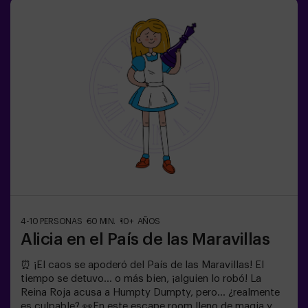
infantiles❗ Los niños menores o iguales de 14 años
tendrán que entrar acompañados por al menos de un
adulto.⚠️ Existen pasos estrechos ⚠️🧩 Nivel de
dificultad: bajo.
4-10 PERSONAS
60 MIN.
10+ AÑOS
Alicia en el País de las Maravillas
⏰ ¡El caos se apoderó del País de las Maravillas! El
tiempo se detuvo... o más bien, ¡alguien lo robó! La
Reina Roja acusa a Humpty Dumpty, pero... ¿realmente
es culpable? 👀En este escape room lleno de magia y