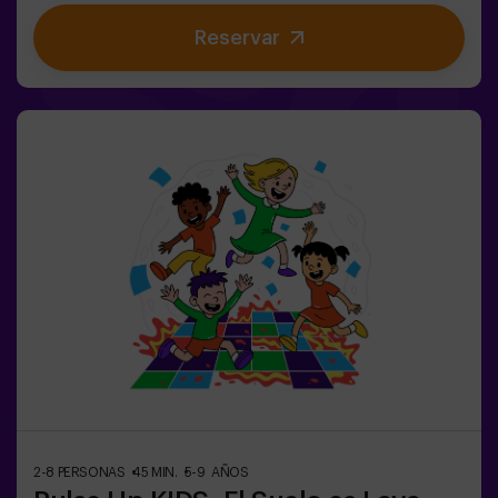
dinámicos y coloridos que estimulan el cuerpo y la
Reservar
mente🎉 Ideal para fiestas infantiles y
cumpleaños emocionantes🎁 Recuerdos inolvidables y
sorpresas para todos los participantes🕒 La partida se
divide en 2 bloques de 20 minutos, con una pausa de 5
minutos entre medias para que los peques puedan
descansar, hidratarse y recargar energías antes de
seguir jugando.👧👦 Para niños de 5 a 9 años. Si tienen
10 años o más, ¡la versión clásica de Pulse Up: El Suelo
es Lava es perfecta para ellos!Los niños deberán
colaborar, pensar rápido y moverse aún más rápido para
superar todos los retos. ¡Verán su progreso en tiempo
real en pantalla y celebrarán cada victoria como un
verdadero logro! 🏆Diversión activa, segura y original
para fiestas infantiles, salidas en familia o simplemente
para liberar energía de la forma más divertida.✅ Ideal
para niños | familias | fiestas infantilesImportante: los
niños deben ir acompañados de un adulto, que cuenta
como jugador.
2-8 PERSONAS
45 MIN.
5-9 AÑOS