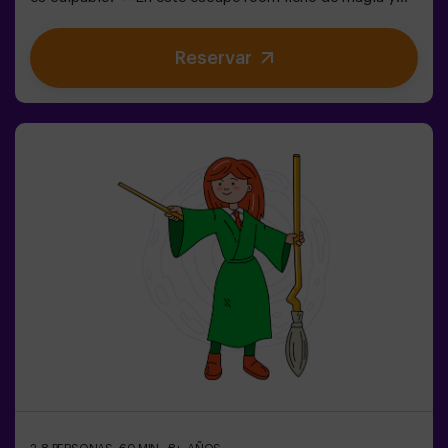
locura, necesitamos héroes valientes para:🔹 Resolver
enigmas absurdos (como los que le gustan al
Reservar
Sombrerero).🔹 Enfrentarte a personajes icónicos
(¡cuidado con la Reina de Corazones!).🔹Encontrar el
tiempo perdido antes de que el País de las Maravillas
desaparezca para siempre.✅ Ideal para grupos grandes
| planes con amigos | despedida de soltera | team
building¿Serás tú quien salve este mundo fantástico?
❗Menores de 14 años: requieren 1 adulto
acompañanteOpción con monitor disponible (consulta
condiciones)