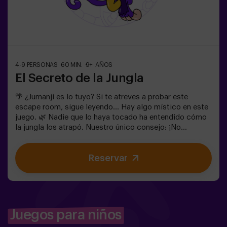
4-9 PERSONAS
60 MIN.
9+ AÑOS
El Secreto de la Jungla
🌴 ¿Jumanji es lo tuyo? Si te atreves a probar este
escape room, sigue leyendo... Hay algo místico en este
juego. 🌿 Nadie que lo haya tocado ha entendido cómo
la jungla los atrapó. Nuestro único consejo: ¡No
empieces si no estás dispuesto a terminarlo! ¿De
verdad creíais que sería fácil escapar de la jungla? 🐒⚡
Reservar
En este escape room de adrenalina pura:Deberás
encontrar la caja del juego y encerrar este mundo
mágico......o quedaréis atrapados para siempre en la
jungla.¡No hay tiempo que perder! Cada segundo
cuenta.✅ Ideal para planes con amigos | adolescentes |
familias | fiestas infantiles❗ Importante:Si todos
Juegos para niños
jugadores del equipo son menores o igual a 14 años