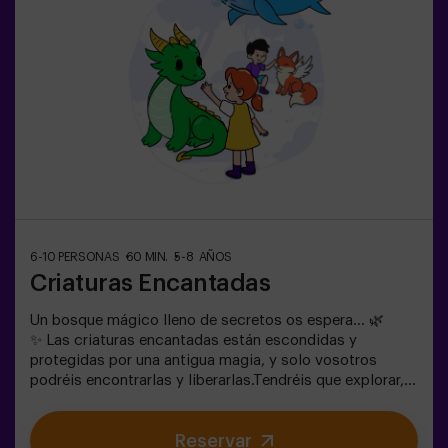
6-10 PERSONAS
60 MIN.
5-8 AÑOS
Criaturas Encantadas
Un bosque mágico lleno de secretos os espera… 🌿
✨ Las criaturas encantadas están escondidas y
protegidas por una antigua magia, y solo vosotros
podréis encontrarlas y liberarlas.Tendréis que explorar,
observar y colaborar en equipo para descubrir dónde se
esconden y cómo romper los hechizos que las
Reservar
mantienen atrapadas. Cada criatura es única y os