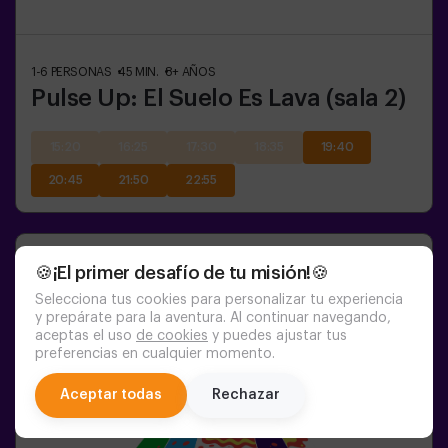
1-6
PERSONAS
45
MIN.
8+
AÑOS
Pulse Up: El Suelo Es Lava (sala 2)
15:20
16:25
17:30
18:35
19:40
20:45
21:50
22:55
🍪¡El primer desafío de tu misión!🍪
Selecciona tus cookies para personalizar tu experiencia
y prepárate para la aventura. Al continuar navegando,
aceptas el uso
de cookies
y puedes ajustar tus
preferencias en cualquier momento.
chat
Aceptar todas
Rechazar