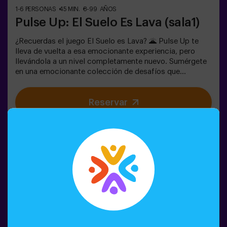
1-6 PERSONAS
45 MIN.
8-99 AÑOS
Pulse Up: El Suelo Es Lava (sala1)
¿Recuerdas el juego El Suelo es Lava? 🌋 Pulse Up te
lleva de vuelta a esa emocionante experiencia, pero
llevándola a un nivel completamente nuevo. Sumérgete
en una emocionante colección de desafíos que
estimulan tanto tu mente como tu cuerpo. 🧠 💪💥 5
niveles de dificultad para ajustarse a todos los niveles
Reservar
de habilidad.💥 40 juegos únicos que mantienen la
emoción y la diversión.💥 2 salas disponibles,
incluyendo el modo combate para hasta 12 jugadores,
donde podrás competir contra otros equipos.Trabaja en
equipo para superar los obstáculos y alcanzar tus
objetivos, midiendo tu éxito a través del tiempo y las
vidas disponibles en pantalla. Pulse Up te brinda una
experiencia única de actividad física y tecnológica,
donde la colaboración es fundamental. 🏆¡Y lo mejor de
todo! Somos los primeros en traer esta innovadora
experiencia a España. 🙌 Siente la adrenalina y eleva tu
diversión con Pulse Up hoy mismo.Pulse Up: El Suelo es
Lava - Modo Combate (para Grupos de 6 a 12 Personas)