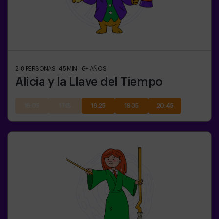
2-8
PERSONAS
45
MIN.
6+
AÑOS
Alicia y la Llave del Tiempo
16:05
17:15
18:25
19:35
20:45