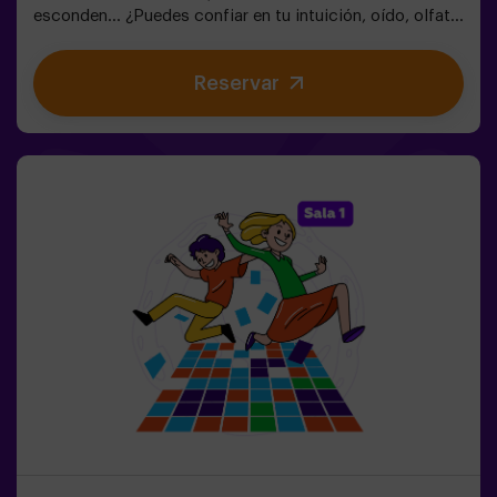
esconden... ¿Puedes confiar en tu intuición, oído, olfato
y percepción táctil para esconderte en el laberinto y
luego encontrar a tus amigos?🔦 Escondite en la
Reservar
Oscuridad es un juego inmersivo sensorial inspirado en
las escondidas de siempre, pero llevado a otro nivel:
movimiento, adrenalina y emoción real en completa
oscuridad. No es un escape room clásico: aquí vives la
acción en primera persona.La sala es segura y
envolvente, con túneles, escondites y efectos de luz y
sonido que hacen la experiencia inolvidable✅ Ideal para
grupos grandes | planes con amigos | adolescentes |
team building❗Los jugadores menores de 14 años o igual
deberán entrar acompañados por al menos de un adulto.
Existe la opción de que un monitor les acompañe en la
aventura, consúltanos las condiciones.❗Este juego no es
recomendable para personas con miedo a la oscuridad.