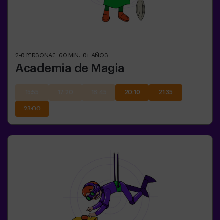
2-8
PERSONAS
60
MIN.
8+
AÑOS
Academia de Magia
15:55
17:20
18:45
20:10
21:35
23:00