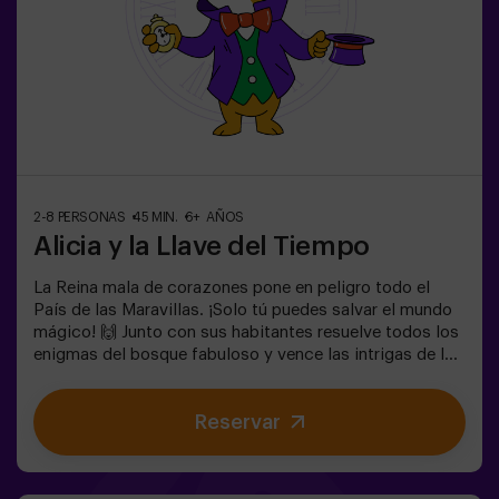
2-8 PERSONAS
45 MIN.
6+ AÑOS
Alicia y la Llave del Tiempo
La Reina mala de corazones pone en peligro todo el
País de las Maravillas. ¡Solo tú puedes salvar el mundo
mágico! 🙌 Junto con sus habitantes resuelve todos los
enigmas del bosque fabuloso y vence las intrigas de la
reina. ¿Estás preparado para emprender el viaje más
cautivante de tu vida con Alicia y el conejo? 🐇Es un
Reservar
juego de escape destinado para niños a partir de 6 años
también! Tenemos posibilidad de reservar un espacio
fuera del local para celebrar, merendar y soplar las
velas. 🎂✅ Ideal para niños | familias | cumpleaños