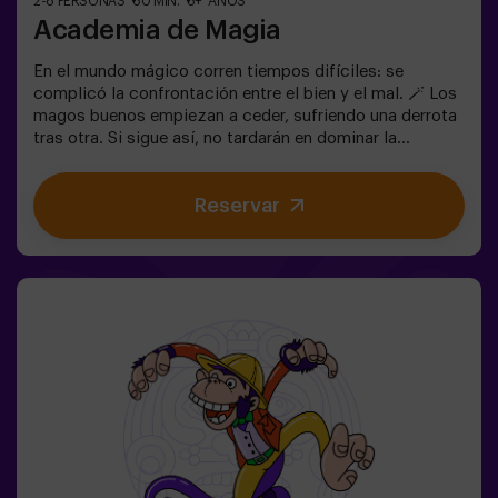
2-8 PERSONAS
60 MIN.
8+ AÑOS
Academia de Magia
En el mundo mágico corren tiempos difíciles: se
complicó la confrontación entre el bien y el mal. 🪄 Los
magos buenos empiezan a ceder, sufriendo una derrota
tras otra. Si sigue así, no tardarán en dominar la
oscuridad y el caos. La única posibilidad de restaurar el
equilibrio es utilizar el poder de la Piedra Filosofal.
Reservar
Primero hay que crearla pero... ¡nadie ha conseguido
hacerlo en toda la historia de la magia! Os espera la
misión complicada de salvar el mundo.✅ Ideal para
familias | niños | cumpleaños infantiles | parejas ❗ Los
jugadores menores o igual de 14 años deberán entrar
acompañados por al menos de un adulto. Existe la
opción de que un monitor les acompañe en la aventura,
consúltanos las condiciones.⚠️ Existen pasos
estrechos ⚠️🧩 Nivel de dificultad: bajo.