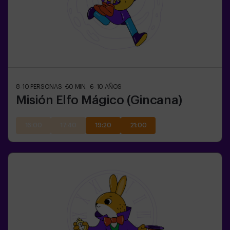
8-10
PERSONAS
60
MIN.
6-10
AÑOS
Misión Elfo Mágico (Gincana)
16:00
17:40
19:20
21:00