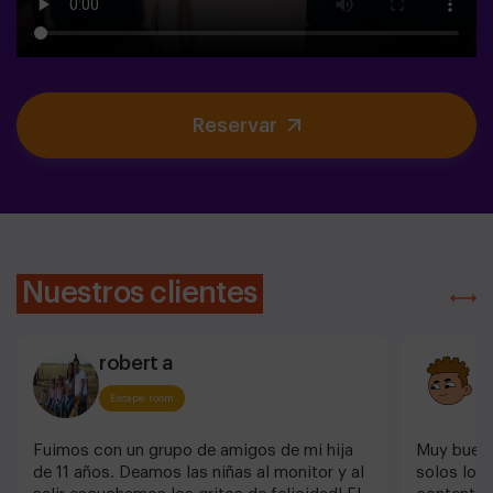
Reservar
Nuestros clientes
robert a
M
Escape room
Fuimos con un grupo de amigos de mi hija
Muy buena
de 11 años. Deamos las niñas al monitor y al
solos los 