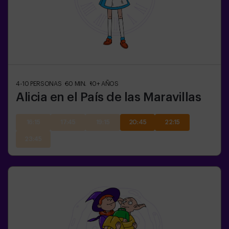
4-10
PERSONAS
60
MIN.
10+
AÑOS
Alicia en el País de las Maravillas
16:15
17:45
19:15
20:45
22:15
23:45