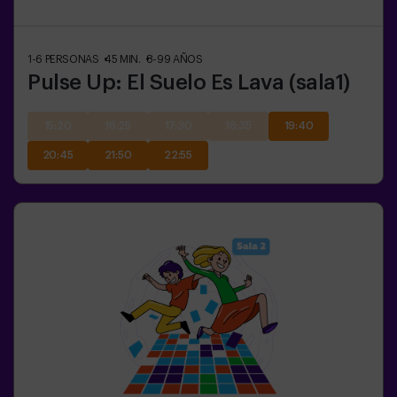
1-6
PERSONAS
45
MIN.
8-99
AÑOS
Pulse Up: El Suelo Es Lava (sala1)
15:20
16:25
17:30
18:35
19:40
20:45
21:50
22:55