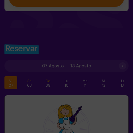
pondrá a prueba de una forma diferente.Aquí no se trata
de competir, sino de ayudar, descubrir y vivir una
aventura juntos.✨ Una experiencia llena de magia y
sorpresa, donde cada hallazgo os acerca a romper el
hechizo del bosque.✅ Ideal para niños | grupos de
amigos | cumpleaños y celebraciones
Reservar
07 Agosto
—
13 Agosto
Vi
Sa
Do
Lu
Ma
Mi
Ju
07
08
09
10
11
12
13