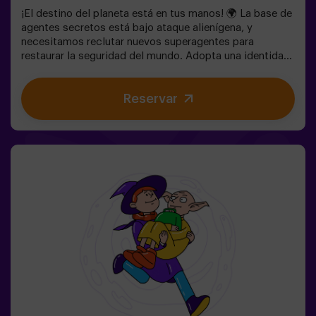
¡El destino del planeta está en tus manos! 🌍 La base de
agentes secretos está bajo ataque alienígena, y
necesitamos reclutar nuevos superagentes para
restaurar la seguridad del mundo. Adopta una identidad
secreta, entrena tus habilidades y forma parte de un
equipo excepcional, preparado para enfrentar cualquier
Reservar
amenaza. 💪 ¡Cada segundo cuenta! ¿Te atreves a
aceptar la misión? 🎯 El juego está diseñado
exclusivamente para niños de 6 a 10 años. Llevar ropa
cómoda, actividad exclusiva para niños.✅ Ideal para
niños | cumpleaños infantiles | fiestas infantilesNO ES
UN ESCAPE ROOM. Gincana para niños ambientada en
un entrenamiento de super agentes. Incluye juego de
Lasers. El juego se juega en oscuridad con luces led.
Las gincanas son una serie de juegos físicos en equipo
coordinadas por un monitor.