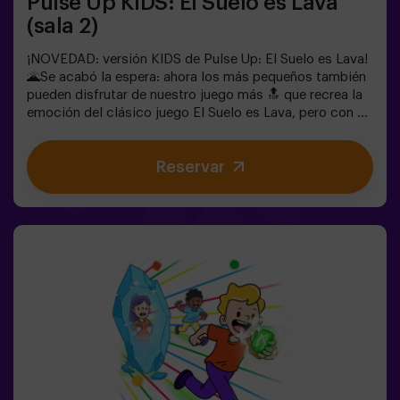
Pulse Up KIDS: El Suelo es Lava
(sala 2)
¡NOVEDAD: versión KIDS de Pulse Up: El Suelo es Lava!
🌋Se acabó la espera: ahora los más pequeños también
pueden disfrutar de nuestro juego más 🔝 que recrea la
emoción del clásico juego El Suelo es Lava, pero con un
toque tecnológico y totalmente seguro.✨ Juegos
dinámicos y coloridos que estimulan el cuerpo y la
Reservar
mente🎉 Ideal para fiestas infantiles y
cumpleaños emocionantes🎁 Recuerdos inolvidables y
sorpresas para todos los participantes🕒 La partida se
divide en 2 bloques de 20 minutos, con una pausa de 5
minutos entre medias para que los peques puedan
descansar, hidratarse y recargar energías antes de
seguir jugando.👧👦 Para niños de 5 a 9 años. Si tienen
10 años o más, ¡la versión clásica de Pulse Up: El Suelo
es Lava es perfecta para ellos!Los niños deberán
colaborar, pensar rápido y moverse aún más rápido para
superar todos los retos. ¡Verán su progreso en tiempo
real en pantalla y celebrarán cada victoria como un
verdadero logro! 🏆Diversión
activa, segura y original para fiestas infantiles, salidas