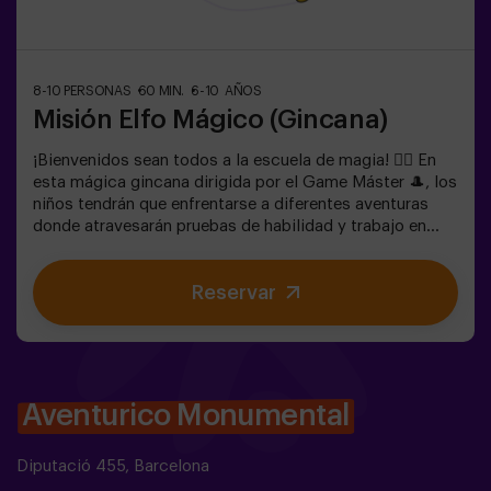
8-10 PERSONAS
60 MIN.
6-10 AÑOS
Misión Elfo Mágico (Gincana)
¡Bienvenidos sean todos a la escuela de magia! 🧙‍♀️ En
esta mágica gincana dirigida por el Game Máster 🎩, los
niños tendrán que enfrentarse a diferentes aventuras
donde atravesarán pruebas de habilidad y trabajo en
equipo e incluso... Tendrán que convertirse en elfos para
poder alcanzar una misión y saborear una dulce... muy
Reservar
dulce victoria. La imaginación es capaz de atravesar las
fronteras de la magia y esta gincana llevará a los
peques a experimentarlo. 🌟🎯 Es un juego destinado
para niños de 6 a 10 años.✅ Ideal para niños |
cumpleaños infantiles | fiestas infantiles🎂 Tenemos
posibilidad de reservar un espacio en nuestro local para
Aventurico Monumental
celebrar, merendar y soplar las velas.
Diputació 455, Barcelona