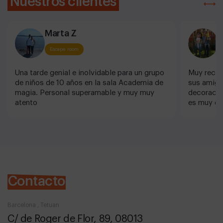
Nuestros clientes
Marta Z
M
Escape room
Una tarde genial e inolvidable para un grupo
Muy recome
de niños de 10 años en la sala Academia de
sus amiga
magia. Personal superamable y muy muy
decoracio
atento
es muy dif
personal 
Contacto
Barcelona , Tetuan
C/ de Roger de Flor, 89, 08013