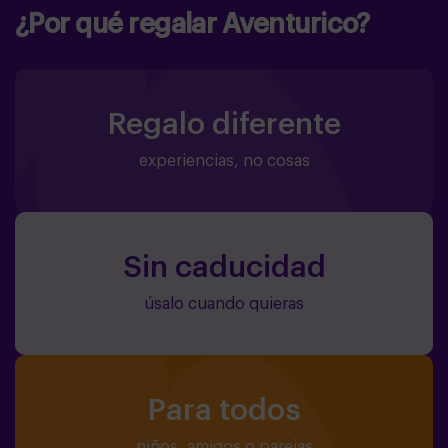
¿Por qué regalar Aventurico?
Regalo diferente
experiencias, no cosas
Sin caducidad
úsalo cuando quieras
Para todos
niños, amigos o parejas