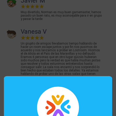
Javier M
Muy divertido, Norman es muy buen gamemaster, hemos
pasado un buen rato, es muy aconsejable para ir en grupo
y pasar la tarde
Vanesa V
Un grupito de amigos llevabamos tiempo hablando de
hacer un room escape juntos y por fin nos pusimos de
acuerdo y nos lanzamos a probar en Lostroom. Hicimos
el de Alicia en el País de las Maravillas y no defraudó.
Eramos 6 personas que en otro lugar quizás hubieran
sido muchos pero la verdad es que había muchas pistas
que resolver y todos estuvimos entretenidos hasta
conseguir salir. La sala nos encantó y nos sorprendió lo
bien hecho que estaban todos los detalles. Ya estamos
hablando de probar uno de las otras salas que tienen.
Silvia García Y
Hoy hemos ido con la familia, para jugar a Alícia en el
País de las maravillas! Para casi todos el primer escape
room, y la verdad es que todos hemos salido muy
contentos! La decoración esta muy lograda y los acertijos
muy bien pensados, con lógica y hilo conductor.
Recomendado para hacer con pequeños, y que flipen!