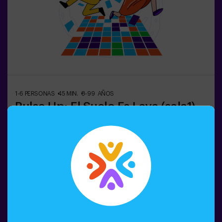
aventura, consúltanos las condiciones.❗Este juego no es
recomendable para personas con miedo a la oscuridad.
1-6 PERSONAS
45 MIN.
8-99 AÑOS
Pulse Up: El Suelo Es Lava (sala1)
¿Recuerdas el juego El Suelo es Lava? 🌋 Pulse Up te
lleva de vuelta a esa emocionante experiencia, pero
llevándola a un nivel completamente nuevo. Sumérgete
en una emocionante colección de desafíos que
estimulan tanto tu mente como tu cuerpo. 🧠 💪💥 5
niveles de dificultad para ajustarse a todos los niveles
Reservar
de habilidad.💥 40 juegos únicos que mantienen la
emoción y la diversión.💥 2 salas disponibles,
incluyendo el modo combate para hasta 12 jugadores,
donde podrás competir contra otros equipos.Trabaja en