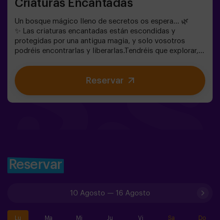
Criaturas Encantadas
Un bosque mágico lleno de secretos os espera… 🌿
✨ Las criaturas encantadas están escondidas y
protegidas por una antigua magia, y solo vosotros
podréis encontrarlas y liberarlas.Tendréis que explorar,
observar y colaborar en equipo para descubrir dónde se
esconden y cómo romper los hechizos que las
Reservar
mantienen atrapadas. Cada criatura es única y os
pondrá a prueba de una forma diferente.Aquí no se trata
de competir, sino de ayudar, descubrir y vivir una
aventura juntos.✨ Una experiencia llena de magia y
sorpresa, donde cada hallazgo os acerca a romper el
hechizo del bosque.✅ Ideal para niños | grupos de
amigos | cumpleaños y celebraciones
Reservar
10 Agosto
—
16 Agosto
Lu
Ma
Mi
Ju
Vi
Sa
Do