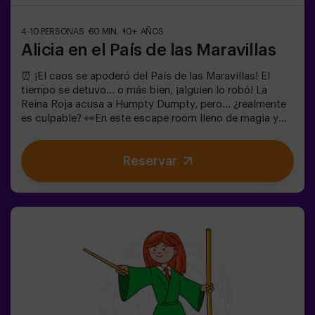
4-10 PERSONAS
60 MIN.
10+ AÑOS
Alicia en el País de las Maravillas
⏰ ¡El caos se apoderó del País de las Maravillas! El
tiempo se detuvo... o más bien, ¡alguien lo robó! La
Reina Roja acusa a Humpty Dumpty, pero... ¿realmente
es culpable? 👀En este escape room lleno de magia y
locura, necesitamos héroes valientes para:🔹 Resolver
enigmas absurdos (como los que le gustan al
Reservar
Sombrerero).🔹 Enfrentarte a personajes icónicos
(¡cuidado con la Reina de Corazones!).🔹Encontrar el
tiempo perdido antes de que el País de las Maravillas
desaparezca para siempre.✅ Ideal para grupos grandes
| planes con amigos | despedida de soltera | team
building¿Serás tú quien salve este mundo fantástico?
❗Menores de 14 años: requieren 1 adulto
acompañanteOpción con monitor disponible (consulta
condiciones)