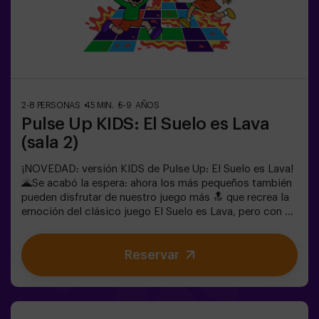
para fiestas infantiles, salidas en familia o simplemente
para liberar energía de la forma más divertida.✅ Ideal
para niños | familias | fiestas infantilesImportante: los
niños deben ir acompañados de un adulto, que cuenta
como jugador.
2-8 PERSONAS
45 MIN.
5-9 AÑOS
Pulse Up KIDS: El Suelo es Lava
(sala 2)
¡NOVEDAD: versión KIDS de Pulse Up: El Suelo es Lava!
🌋Se acabó la espera: ahora los más pequeños también
pueden disfrutar de nuestro juego más 🔝 que recrea la
emoción del clásico juego El Suelo es Lava, pero con un
toque tecnológico y totalmente seguro.✨ Juegos
dinámicos y coloridos que estimulan el cuerpo y la
Reservar
mente🎉 Ideal para fiestas infantiles y
cumpleaños emocionantes🎁 Recuerdos inolvidables y
sorpresas para todos los participantes🕒 La partida se
divide en 2 bloques de 20 minutos, con una pausa de 5
minutos entre medias para que los peques puedan