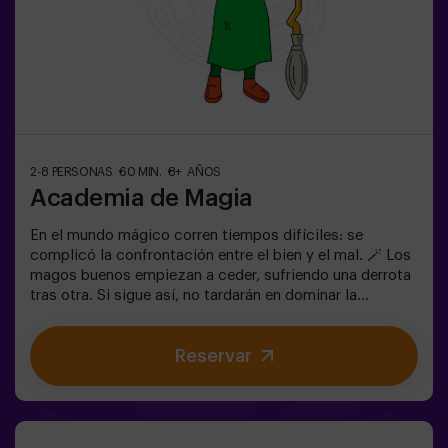
2-8 PERSONAS
60 MIN.
8+ AÑOS
Academia de Magia
En el mundo mágico corren tiempos difíciles: se
complicó la confrontación entre el bien y el mal. 🪄 Los
magos buenos empiezan a ceder, sufriendo una derrota
tras otra. Si sigue así, no tardarán en dominar la
oscuridad y el caos. La única posibilidad de restaurar el
equilibrio es utilizar el poder de la Piedra Filosofal.
Reservar
Primero hay que crearla pero... ¡nadie ha conseguido
hacerlo en toda la historia de la magia! Os espera la
misión complicada de salvar el mundo.✅ Ideal para
familias | niños | cumpleaños infantiles | parejas ❗ Los
jugadores menores o igual de 14 años deberán entrar