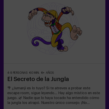
acompañados por al menos de un adulto. Existe la
opción de que un monitor les acompañe en la aventura,
consúltanos las condiciones.⚠️ Existen pasos
estrechos ⚠️🧩 Nivel de dificultad: bajo.
4-9 PERSONAS
60 MIN.
9+ AÑOS
El Secreto de la Jungla
🌴 ¿Jumanji es lo tuyo? Si te atreves a probar este
escape room, sigue leyendo... Hay algo místico en este
juego. 🌿 Nadie que lo haya tocado ha entendido cómo
la jungla los atrapó. Nuestro único consejo: ¡No
empieces si no estás dispuesto a terminarlo! ¿De