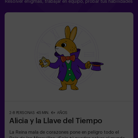
Resolver enigmas, trabajar en equipo, probar tus habilidades
experiencia tan agradable.
2-8 PERSONAS
45 MIN.
6+ AÑOS
Alicia y la Llave del Tiempo
La Reina mala de corazones pone en peligro todo el