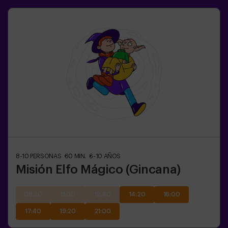
8-10
PERSONAS
60
MIN.
6-10
AÑOS
Misión Elfo Mágico (Gincana)
09:20
11:00
12:40
14:20
16:00
17:40
19:20
21:00