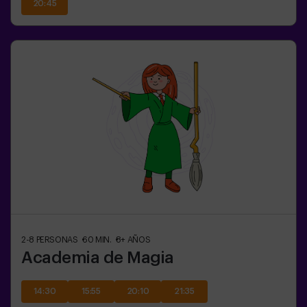
20:45
2-8
PERSONAS
60
MIN.
8+
AÑOS
Academia de Magia
14:30
15:55
20:10
21:35