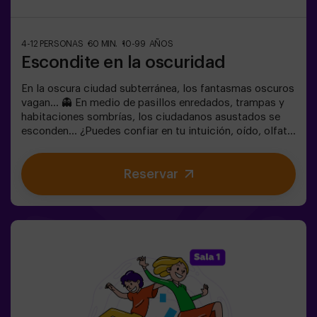
4-12 PERSONAS
60 MIN.
10-99 AÑOS
Escondite en la oscuridad
En la oscura ciudad subterránea, los fantasmas oscuros
vagan... 👻 En medio de pasillos enredados, trampas y
habitaciones sombrías, los ciudadanos asustados se
esconden... ¿Puedes confiar en tu intuición, oído, olfato
y percepción táctil para esconderte en el laberinto y
luego encontrar a tus amigos?🔦 Escondite en la
Reservar
Oscuridad es un juego inmersivo sensorial inspirado en
las escondidas de siempre, pero llevado a otro nivel:
movimiento, adrenalina y emoción real en completa
oscuridad. No es un escape room clásico: aquí vives la
acción en primera persona.La sala es segura y
envolvente, con túneles, escondites y efectos de luz y
sonido que hacen la experiencia inolvidable✅ Ideal para
grupos grandes | planes con amigos | adolescentes |
team building❗Los jugadores menores de 14 años o igual
deberán entrar acompañados por al menos de un adulto.
Existe la opción de que un monitor les acompañe en la