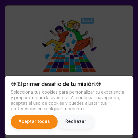
🍪¡El primer desafío de tu misión!🍪
Selecciona tus cookies para personalizar tu experiencia
1-6
PERSONAS
45
MIN.
8+
AÑOS
y prepárate para la aventura. Al continuar navegando,
Pulse Up: El Suelo Es Lava (sala 2)
aceptas el uso
de cookies
y puedes ajustar tus
preferencias en cualquier momento.
14:15
15:20
16:25
17:30
18:35
chat
Aceptar todas
Rechazar
19:40
20:45
21:50