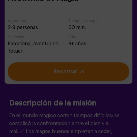
Jugadores
Tiempo de juego
2-8 personas
60 min.
Dirección
Edad
Barcelona,
Aventurico
8+ años
Tetuan
Reservar
Descripción de la misión
En el mundo mágico corren tiempos difíciles: se
complicó la confrontación entre el bien y el
mal.
🪄
Los magos buenos empiezan a ceder,