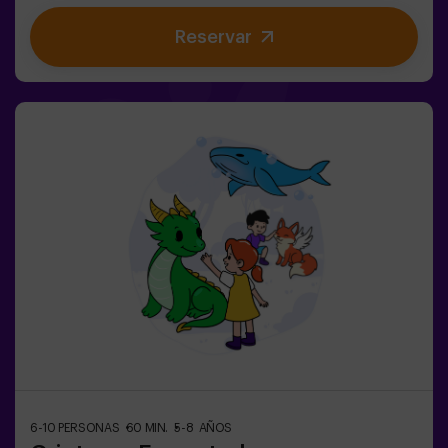
compañero os libere. ❄️La clave está en moverse rápido,
Reservar
coordinarse y saber cuándo atacar o defender.Aquí no
solo se trata de correr, sino de jugar en equipo y tomar
decisiones en el momento justo.✨ Una experiencia
dinámica y divertida donde cada partida se convierte en
un auténtico reto entre clanes.✅ Ideal para niños |
adolescentes | cumpleaños infantiles | fiestas infantiles
6-10 PERSONAS
60 MIN.
5-8 AÑOS