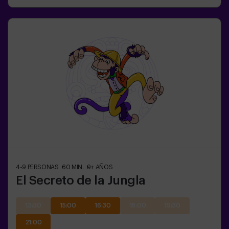
4-9
PERSONAS
60
MIN.
9+
AÑOS
El Secreto de la Jungla
13:30
15:00
16:30
18:00
19:30
21:00