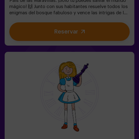
País de las Maravillas. ¡Solo tú puedes salvar el mundo
mágico! 🙌 Junto con sus habitantes resuelve todos los
enigmas del bosque fabuloso y vence las intrigas de la
reina. ¿Estás preparado para emprender el viaje más
cautivante de tu vida con Alicia y el conejo? 🐇Es un
Reservar
juego de escape destinado para niños a partir de 6 años
también! Tenemos posibilidad de reservar un espacio
fuera del local para celebrar, merendar y soplar las
velas. 🎂✅ Ideal para niños | familias | cumpleaños
infantiles❗ Los niños menores o iguales de 14 años
tendrán que entrar acompañados por al menos de un
adulto.⚠️ Existen pasos estrechos ⚠️🧩 Nivel de
dificultad: bajo.