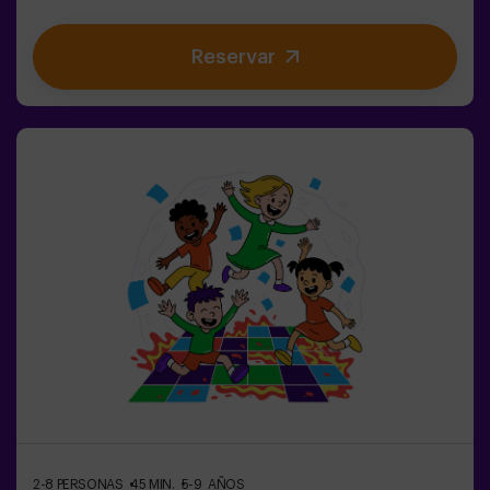
estimulan tanto tu mente como tu cuerpo. 🧠 💪💥 5
niveles de dificultad para ajustarse a todos los niveles
Reservar
de habilidad.💥 40 juegos únicos que mantienen la
emoción y la diversión.💥 2 salas disponibles,
incluyendo el modo combate para hasta 12 jugadores,
donde podrás competir contra otros equipos.Trabaja en
equipo para superar los obstáculos y alcanzar tus
objetivos, midiendo tu éxito a través del tiempo y las
vidas disponibles en pantalla. Pulse Up te brinda una
experiencia única de actividad física y tecnológica,
donde la colaboración es fundamental. 🏆¡Y lo mejor de
todo! Somos los primeros en traer esta innovadora
experiencia a España. 🙌 Siente la adrenalina y eleva tu
diversión con Pulse Up hoy mismo.Pulse Up: El Suelo es
Lava - Modo Combate (para Grupos de 6 a 12 Personas)
¡La competencia está a punto de comenzar con
el Modo Combate de Pulse Up: El Suelo es Lava! 🔥
Divide tu grupo de 6 a 12 personas en dos equipos,
cada uno compitiendo para conseguir la mayor
cantidad de puntos.✅ Ideal para planes con amigos |
parejas | adolescentes | team
buildingImportante: Todos los menores de 15 años
2-8 PERSONAS
45 MIN.
5-9 AÑOS