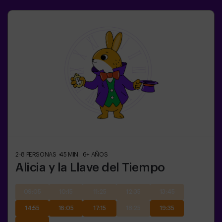
2-8
PERSONAS
45
MIN.
6+
AÑOS
Alicia y la Llave del Tiempo
09:05
10:15
11:25
12:35
13:45
14:55
16:05
17:15
18:25
19:35