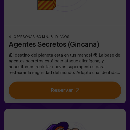
4-10 PERSONAS
60 MIN.
6-10 AÑOS
Agentes Secretos (Gincana)
¡El destino del planeta está en tus manos! 🌍 La base de
agentes secretos está bajo ataque alienígena, y
necesitamos reclutar nuevos superagentes para
restaurar la seguridad del mundo. Adopta una identidad
secreta, entrena tus habilidades y forma parte de un
equipo excepcional, preparado para enfrentar cualquier
Reservar
amenaza. 💪 ¡Cada segundo cuenta! ¿Te atreves a
aceptar la misión? 🎯 El juego está diseñado
exclusivamente para niños de 6 a 10 años. Llevar ropa
cómoda, actividad exclusiva para niños.✅ Ideal para
niños | cumpleaños infantiles | fiestas infantilesNO ES
UN ESCAPE ROOM. Gincana para niños ambientada en
un entrenamiento de super agentes. Incluye juego de