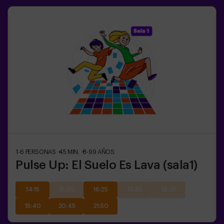
1-6
PERSONAS
45
MIN.
8-99
AÑOS
Pulse Up: El Suelo Es Lava (sala1)
14:15
15:20
16:25
17:30
18:35
19:40
20:45
21:50