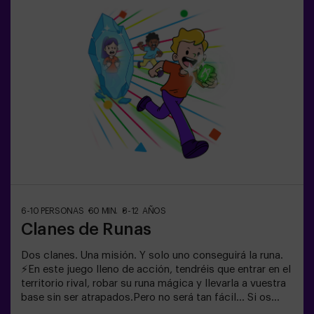
descansar, hidratarse y recargar energías antes de
seguir jugando.👧👦 Para niños de 5 a 9 años. Si tienen
10 años o más, ¡la versión clásica de Pulse Up: El Suelo
es Lava es perfecta para ellos!Los niños deberán
colaborar, pensar rápido y moverse aún más rápido para
superar todos los retos. ¡Verán su progreso en tiempo
real en pantalla y celebrarán cada victoria como un
verdadero logro! 🏆Diversión
activa, segura y original para fiestas infantiles, salidas
en familia o simplemente para liberar energía de la
forma más divertida.✅ Ideal para niños | familias |
fiestas infantilesImportante: los niños deben ir
acompañados de un adulto, que cuenta como jugador.
6-10 PERSONAS
60 MIN.
8-12 AÑOS
Clanes de Runas
Dos clanes. Una misión. Y solo uno conseguirá la runa.
⚡En este juego lleno de acción, tendréis que entrar en el
territorio rival, robar su runa mágica y llevarla a vuestra
base sin ser atrapados.Pero no será tan fácil… Si os
capturan, quedaréis congelados hasta que un