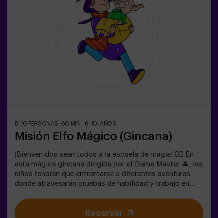
Lasers. El juego se juega en oscuridad con luces led.
Las gincanas son una serie de juegos físicos en equipo
coordinadas por un monitor.
8-10 PERSONAS
60 MIN.
6-10 AÑOS
Misión Elfo Mágico (Gincana)
¡Bienvenidos sean todos a la escuela de magia! 🧙‍♀️ En
esta mágica gincana dirigida por el Game Máster 🎩, los
niños tendrán que enfrentarse a diferentes aventuras
donde atravesarán pruebas de habilidad y trabajo en
equipo e incluso... Tendrán que convertirse en elfos para
poder alcanzar una misión y saborear una dulce... muy
Reservar
dulce victoria. La imaginación es capaz de atravesar las