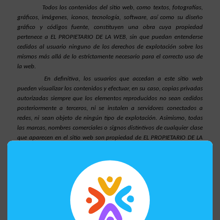
Todos los contenidos del sitio web, como textos, fotografías, 
gráficos, imágenes, iconos, tecnología, software, así como su diseño 
gráfico y códigos fuente, constituyen una obra cuya propiedad 
pertenece a EL PROPIETARIO DE LA WEB, sin que puedan entenderse 
cedidos al usuario ninguno de los derechos de explotación sobre los 
mismos más allá de lo estrictamente necesario para el correcto uso de 
la web.
En definitiva, los usuarios que accedan a este sitio web 
pueden visualizar los contenidos y efectuar, en su caso, copias privadas 
autorizadas siempre que los elementos reproducidos no sean cedidos 
posteriormente a terceros, ni se instalen a servidores conectados a 
redes, ni sean objeto de ningún tipo de explotación. Asimismo, todas 
las marcas, nombres comerciales o signos distintivos de cualquier clase 
que aparecen en el sitio web son propiedad de EL PROPIETARIO DE LA 
WEB, sin que pueda entenderse que el uso o acceso al mismo atribuya 
al usuario derecho alguno sobre los mismos.
La distribución, modificación, cesión o comunicación pública 
de los contenidos y cualquier otro acto que no haya sido expresamente 
autorizado por el titular de los derechos de explotación quedan 
prohibidas.
El establecimiento de un hiperenlace no implica en ningún 