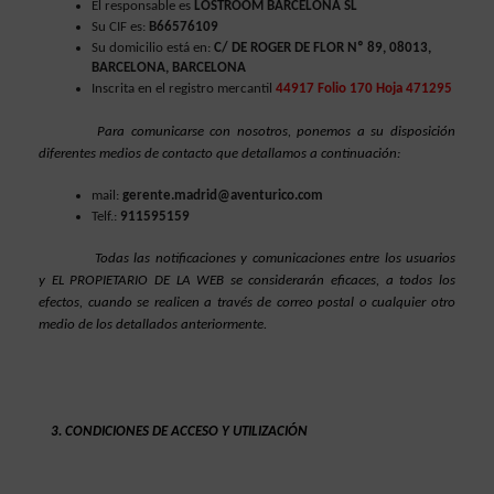
El responsable es 
LOSTROOM BARCELONA SL
Su CIF es: 
B66576109
Su domicilio está en:
 C/ DE ROGER DE FLOR Nº 89, 08013, 
BARCELONA, BARCELONA
Inscrita en el registro mercantil
44917 Folio 170 Hoja 471295
Para comunicarse con nosotros, ponemos a su disposición 
diferentes medios de contacto que detallamos a continuación:
mail: 
gerente.madrid@aventurico.com
Telf.: 
911595159
Todas las notificaciones y comunicaciones entre los usuarios 
y EL PROPIETARIO DE LA WEB se considerarán eficaces, a todos los 
efectos, cuando se realicen a través de correo postal o cualquier otro 
medio de los detallados anteriormente.
CONDICIONES DE ACCESO Y UTILIZACIÓN