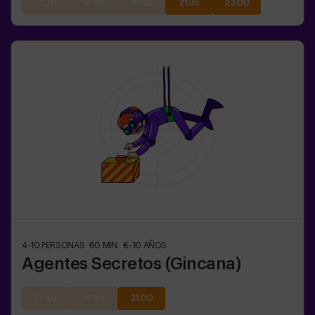
17:20
18:45
20:10
21:35
23:00
4-10
PERSONAS
60
MIN.
6-10
AÑOS
Agentes Secretos (Gincana)
17:40
19:20
21:00