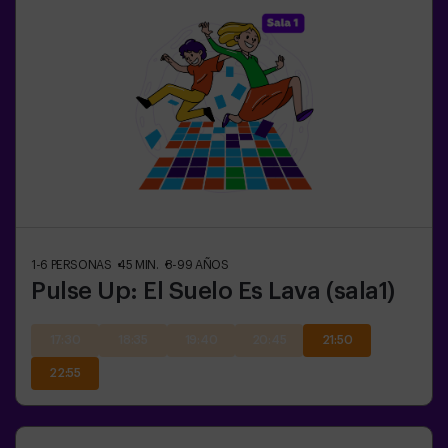
1-6
PERSONAS
45
MIN.
8-99
AÑOS
Pulse Up: El Suelo Es Lava (sala1)
17:30
18:35
19:40
20:45
21:50
22:55