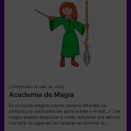
building¿Serás tú quien salve este mundo fantástico?
❗Menores de 14 años: requieren 1 adulto
acompañanteOpción con monitor disponible (consulta
condiciones)
2-8 PERSONAS
60 MIN.
8+ AÑOS
Academia de Magia
En el mundo mágico corren tiempos difíciles: se
complicó la confrontación entre el bien y el mal. 🪄 Los
magos buenos empiezan a ceder, sufriendo una derrota
tras otra. Si sigue así, no tardarán en dominar la
oscuridad y el caos. La única posibilidad de restaurar el