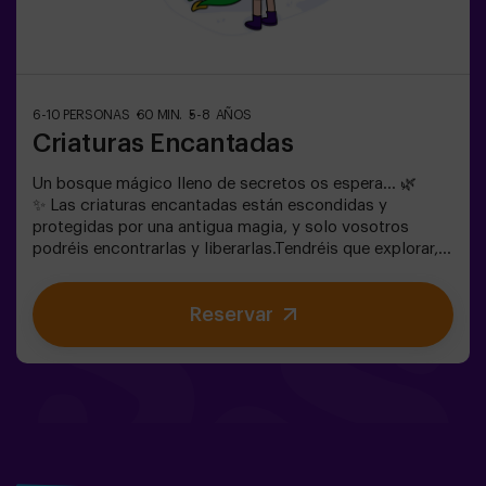
6-10 PERSONAS
60 MIN.
5-8 AÑOS
Criaturas Encantadas
Un bosque mágico lleno de secretos os espera… 🌿
✨ Las criaturas encantadas están escondidas y
protegidas por una antigua magia, y solo vosotros
podréis encontrarlas y liberarlas.Tendréis que explorar,
observar y colaborar en equipo para descubrir dónde se
esconden y cómo romper los hechizos que las
Reservar
mantienen atrapadas. Cada criatura es única y os
pondrá a prueba de una forma diferente.Aquí no se trata
de competir, sino de ayudar, descubrir y vivir una
aventura juntos.✨ Una experiencia llena de magia y
sorpresa, donde cada hallazgo os acerca a romper el
hechizo del bosque.✅ Ideal para niños | grupos de
amigos | cumpleaños y celebraciones