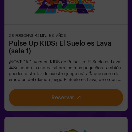
el Modo Combate de Pulse Up: El Suelo es Lava! 🔥
Divide tu grupo de 6 a 12 personas en dos equipos,
cada uno compitiendo para conseguir la mayor
cantidad de puntos.✅ Ideal para planes con amigos |
parejas | adolescentes | team
buildingImportante: Todos los menores de 15 años
2-8 PERSONAS
45 MIN.
5-9 AÑOS
deben ir acompañados de un adulto, que cuenta como
Pulse Up KIDS: El Suelo es Lava
jugador.
(sala 1)
¡NOVEDAD: versión KIDS de Pulse Up: El Suelo es Lava!
🌋Se acabó la espera: ahora los más pequeños también
pueden disfrutar de nuestro juego más 🔝 que recrea la
emoción del clásico juego El Suelo es Lava, pero con un
toque tecnológico y totalmente seguro.✨ Juegos
dinámicos y coloridos que estimulan el cuerpo y la
Reservar
mente🎉 Ideal para fiestas infantiles y
cumpleaños emocionantes🎁 Recuerdos inolvidables y
sorpresas para todos los participantes🕒 La partida se
divide en 2 bloques de 20 minutos, con una pausa de 5
minutos entre medias para que los peques puedan
descansar, hidratarse y recargar energías antes de