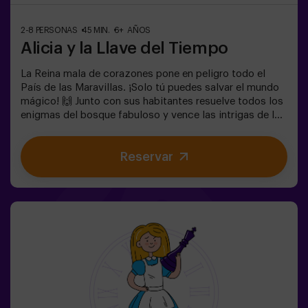
2-8 PERSONAS
45 MIN.
6+ AÑOS
Alicia y la Llave del Tiempo
La Reina mala de corazones pone en peligro todo el
País de las Maravillas. ¡Solo tú puedes salvar el mundo
mágico! 🙌 Junto con sus habitantes resuelve todos los
enigmas del bosque fabuloso y vence las intrigas de la
reina. ¿Estás preparado para emprender el viaje más
cautivante de tu vida con Alicia y el conejo? 🐇Es un
Reservar
juego de escape destinado para niños a partir de 6 años
también! Tenemos posibilidad de reservar un espacio
fuera del local para celebrar, merendar y soplar las
velas. 🎂✅ Ideal para niños | familias | cumpleaños
infantiles❗ Los niños menores o iguales de 14 años
tendrán que entrar acompañados por al menos de un
adulto.⚠️ Existen pasos estrechos ⚠️🧩 Nivel de
dificultad: bajo.