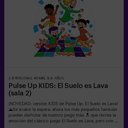
seguir jugando.👧👦 Para niños de 5 a 9 años. Si tienen
10 años o más, ¡la versión clásica de Pulse Up: El Suelo
es Lava es perfecta para ellos!Los niños deberán
colaborar, pensar rápido y moverse aún más rápido para
superar todos los retos. ¡Verán su progreso en tiempo
real en pantalla y celebrarán cada victoria como un
verdadero logro! 🏆Diversión activa, segura y original
para fiestas infantiles, salidas en familia o simplemente
para liberar energía de la forma más divertida.✅ Ideal
para niños | familias | fiestas infantilesImportante: los
niños deben ir acompañados de un adulto, que cuenta
como jugador.
2-8 PERSONAS
45 MIN.
5-9 AÑOS
Pulse Up KIDS: El Suelo es Lava
(sala 2)
¡NOVEDAD: versión KIDS de Pulse Up: El Suelo es Lava!
🌋Se acabó la espera: ahora los más pequeños también
pueden disfrutar de nuestro juego más 🔝 que recrea la
emoción del clásico juego El Suelo es Lava, pero con un
toque tecnológico y totalmente seguro.✨ Juegos