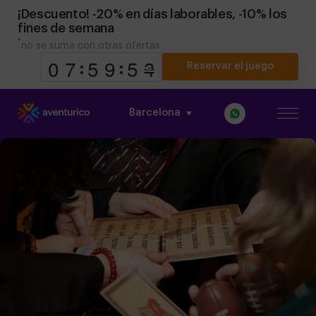
¡Descuento! -20% en días laborables, -10% los
fines de semana
*
no se suma con otras ofertas
Reservar el juego
Barcelona
9
9
0
0
8
7
7
0
5
5
0
9
9