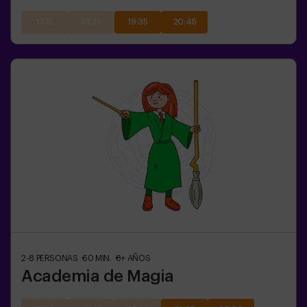
17:15
18:25
19:35
20:45
2-8
PERSONAS
60
MIN.
8+
AÑOS
Academia de Magia