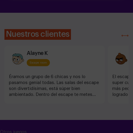
Nuestros clientes
Alayne K
Escape room
Éramos un grupo de 6 chicas y nos lo
El escape
pasamos genial todas. Las salas del escape
super cur
son divertidísimas, está súper bien
más peque
ambientado. Dentro del escape te metes
logrado s
muy bien dentro de la historia. Por un
Quedamos 
momento olvidé que tengo ya 30 años y me
las prueb
convertí en una niña buscando la Piedra
master ll
Filosofal. Pero sobre todo quería agradecer
simpática
a los Game masters el favor que me hicieron
entrar a l
de darle una sorpresa y sacarle una
¡Volveré!
Otros juegos