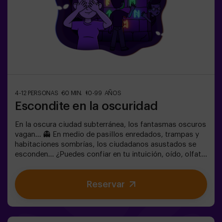
4-12 PERSONAS
60 MIN.
10-99 AÑOS
Escondite en la oscuridad
En la oscura ciudad subterránea, los fantasmas oscuros
vagan... 👻 En medio de pasillos enredados, trampas y
habitaciones sombrías, los ciudadanos asustados se
esconden... ¿Puedes confiar en tu intuición, oído, olfato
y percepción táctil para esconderte en el laberinto y
luego encontrar a tus amigos?🔦 Escondite en la
Reservar
Oscuridad es un juego inmersivo sensorial inspirado en
las escondidas de siempre, pero llevado a otro nivel:
movimiento, adrenalina y emoción real en completa
oscuridad. No es un escape room clásico: aquí vives la