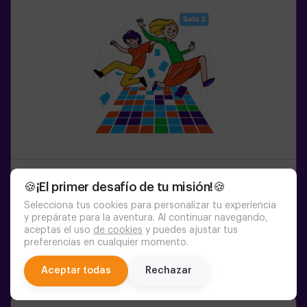
1-6
PERSONAS
45
MIN.
8+
AÑOS
🍪¡El primer desafío de tu misión!🍪
Pulse Up: El Suelo Es Lava (sala 2)
Selecciona tus cookies para personalizar tu experiencia
y prepárate para la aventura. Al continuar navegando,
aceptas el uso
de cookies
y puedes ajustar tus
17:30
18:35
19:40
20:45
21:50
preferencias en cualquier momento.
22:55
chat
Aceptar todas
Rechazar