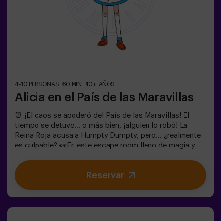
4-10 PERSONAS
60 MIN.
10+ AÑOS
Alicia en el País de las Maravillas
⏰ ¡El caos se apoderó del País de las Maravillas! El
tiempo se detuvo... o más bien, ¡alguien lo robó! La
Reina Roja acusa a Humpty Dumpty, pero... ¿realmente
es culpable? 👀En este escape room lleno de magia y
locura, necesitamos héroes valientes para:🔹 Resolver
enigmas absurdos (como los que le gustan al
Reservar
Sombrerero).🔹 Enfrentarte a personajes icónicos
(¡cuidado con la Reina de Corazones!).🔹Encontrar el
tiempo perdido antes de que el País de las Maravillas
desaparezca para siempre.✅ Ideal para grupos grandes
| planes con amigos | despedida de soltera | team