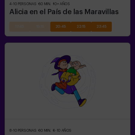
4-10
PERSONAS
60
MIN.
10+
AÑOS
Alicia en el País de las Maravillas
17:45
19:15
20:45
22:15
23:45
8-10
PERSONAS
60
MIN.
6-10
AÑOS