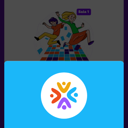
acción en primera persona.La sala es segura y
envolvente, con túneles, escondites y efectos de luz y
sonido que hacen la experiencia inolvidable✅ Ideal para
grupos grandes | planes con amigos | adolescentes |
team building❗Los jugadores menores de 14 años o igual
deberán entrar acompañados por al menos de un adulto.
Existe la opción de que un monitor les acompañe en la
aventura, consúltanos las condiciones.❗Este juego no es
recomendable para personas con miedo a la oscuridad.
1-6 PERSONAS
45 MIN.
8-99 AÑOS
Pulse Up: El Suelo Es Lava (sala1)
¿Recuerdas el juego El Suelo es Lava? 🌋 Pulse Up te
lleva de vuelta a esa emocionante experiencia, pero
llevándola a un nivel completamente nuevo. Sumérgete
en una emocionante colección de desafíos que