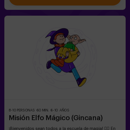
aceptar la misión? 🎯 El juego está diseñado
exclusivamente para niños de 6 a 10 años. Llevar ropa
cómoda, actividad exclusiva para niños.✅ Ideal para
niños | cumpleaños infantiles | fiestas infantilesNO ES
UN ESCAPE ROOM. Gincana para niños ambientada en
un entrenamiento de super agentes. Incluye juego de
Lasers. El juego se juega en oscuridad con luces led.
Las gincanas son una serie de juegos físicos en equipo
coordinadas por un monitor.
8-10 PERSONAS
60 MIN.
6-10 AÑOS
Misión Elfo Mágico (Gincana)
¡Bienvenidos sean todos a la escuela de magia! 🧙‍♀️ En