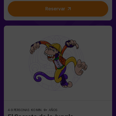
equilibrio es utilizar el poder de la Piedra Filosofal.
Reservar
Primero hay que crearla pero... ¡nadie ha conseguido
hacerlo en toda la historia de la magia! Os espera la
misión complicada de salvar el mundo.✅ Ideal para
familias | niños | cumpleaños infantiles | parejas ❗ Los
jugadores menores o igual de 14 años deberán entrar
acompañados por al menos de un adulto. Existe la
opción de que un monitor les acompañe en la aventura,
consúltanos las condiciones.⚠️ Existen pasos
estrechos ⚠️🧩 Nivel de dificultad: bajo.
4-9 PERSONAS
60 MIN.
9+ AÑOS