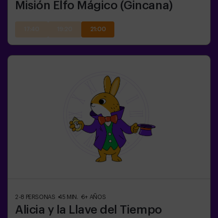
Misión Elfo Mágico (Gincana)
17:40
19:20
21:00
2-8
PERSONAS
45
MIN.
6+
AÑOS
Alicia y la Llave del Tiempo