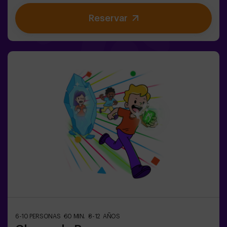
dinámicos y coloridos que estimulan el cuerpo y la
Reservar
mente🎉 Ideal para fiestas infantiles y
cumpleaños emocionantes🎁 Recuerdos inolvidables y
sorpresas para todos los participantes🕒 La partida se
divide en 2 bloques de 20 minutos, con una pausa de 5
minutos entre medias para que los peques puedan
descansar, hidratarse y recargar energías antes de
seguir jugando.👧👦 Para niños de 5 a 9 años. Si tienen
10 años o más, ¡la versión clásica de Pulse Up: El Suelo
es Lava es perfecta para ellos!Los niños deberán
colaborar, pensar rápido y moverse aún más rápido para
superar todos los retos. ¡Verán su progreso en tiempo
real en pantalla y celebrarán cada victoria como un
verdadero logro! 🏆Diversión
activa, segura y original para fiestas infantiles, salidas
en familia o simplemente para liberar energía de la
forma más divertida.✅ Ideal para niños | familias |
fiestas infantilesImportante: los niños deben ir
acompañados de un adulto, que cuenta como jugador.
6-10 PERSONAS
60 MIN.
8-12 AÑOS