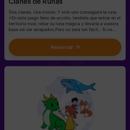
Clanes de Runas
Dos clanes. Una misión. Y solo uno conseguirá la runa.
⚡En este juego lleno de acción, tendréis que entrar en el
territorio rival, robar su runa mágica y llevarla a vuestra
base sin ser atrapados.Pero no será tan fácil… Si os
capturan, quedaréis congelados hasta que un
compañero os libere. ❄️La clave está en moverse rápido,
Reservar
coordinarse y saber cuándo atacar o defender.Aquí no
solo se trata de correr, sino de jugar en equipo y tomar
decisiones en el momento justo.✨ Una experiencia
dinámica y divertida donde cada partida se convierte en
un auténtico reto entre clanes.✅ Ideal para niños |
adolescentes | cumpleaños infantiles | fiestas infantiles