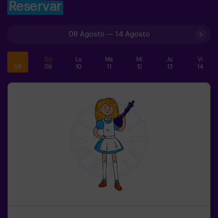
Reservar
08 Agosto
—
14 Agosto
Sa
Do
Lu
Ma
Mi
Ju
Vi
08
09
10
11
12
13
14