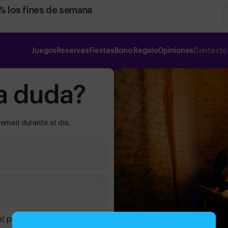
0% los fines de semana
Juegos
Reservas
Fiestas
Bono Regalo
Opiniones
Contacto
a duda?
mail durante el día.
el procesamiento de datos