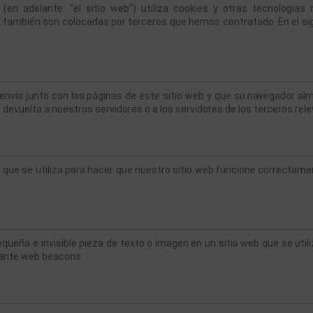
 (en adelante: “el sitio web”) utiliza cookies y otras tecnología
s también son colocadas por terceros que hemos contratado. En el si
nvía junto con las páginas de este sitio web y que su navegador alm
evuelta a nuestros servidores o a los servidores de los terceros rele
que se utiliza para hacer que nuestro sitio web funcione correctament
queña e invisible pieza de texto o imagen en un sitio web que se utiliz
iante web beacons.