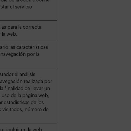
ble de la cookie con la
star el servicio
ias para la correcta
 la web.
rio las características
a navegación por la
tador el análisis
navegación realizada por
la finalidad de llevar un
 uso de la página web,
r estadísticas de los
 visitados, número de
or incluir en la web,