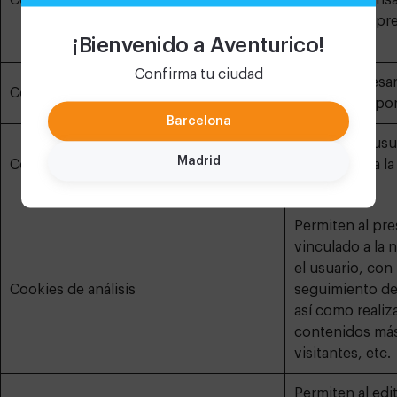
Cookies persistentes
por el responsa
finalidad de pre
¡Bienvenido a Aventurico!
solicitado.
Confirma tu ciudad
Son las necesar
Cookies técnicas
navegación por
Barcelona
Permiten al usua
Madrid
Cookies de personalización
(idioma) para l
website
Permiten al pres
vinculado a la 
el usuario, con 
Cookies de análisis
seguimiento de
así como realiza
contenidos más
visitantes, etc.
Permiten al edit