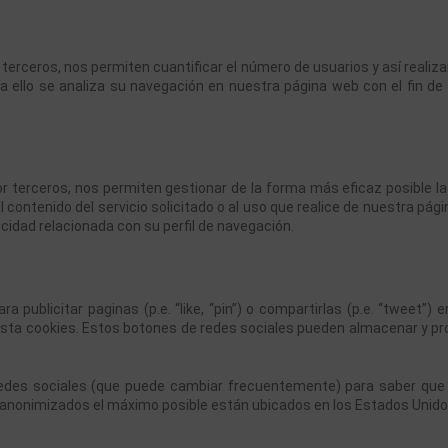
erceros, nos permiten cuantificar el número de usuarios y así realizar l
a ello se analiza su navegación en nuestra página web con el fin de 
r terceros, nos permiten gestionar de la forma más eficaz posible la o
contenido del servicio solicitado o al uso que realice de nuestra pág
idad relacionada con su perfil de navegación.
 publicitar paginas (p.e. “like, “pin”) o compartirlas (p.e. “tweet”
sta cookies. Estos botones de redes sociales pueden almacenar y proc
s redes sociales (que puede cambiar frecuentemente) para saber qu
 anonimizados el máximo posible están ubicados en los Estados Unid