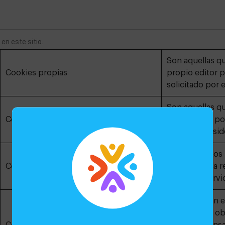
en este sitio. 
Son aquellas qu
Cookies propias
propio editor p
solicitado por e
Son aquellas q
Cookies de tercero
gestionadas por
pueden conside
Recaban datos 
Cookies de sesión
navega por la r
prestar el servi
Se almacenan en
información obt