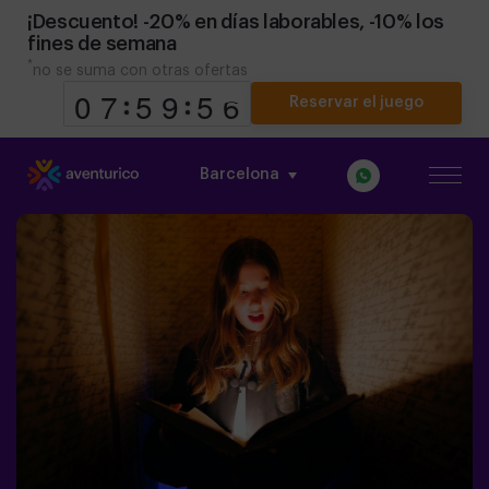
¡Descuento! -20% en días laborables, -10% los
fines de semana
*
no se suma con otras ofertas
Reservar el juego
Barcelona
9
9
0
0
8
7
7
0
5
5
0
9
9