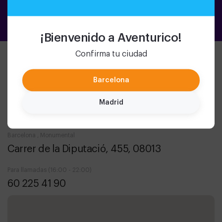
¡Bienvenido a Aventurico!
Confirma tu ciudad
Contacto
Barcelona
Barcelona , Tetuan
Madrid
C/ de Roger de Flor, 89, 08013
Barcelona , Monumental
Carrer de la Diputació, 455, 08013
Para llamadas (16:00 - 22:00)
60 225 41 90