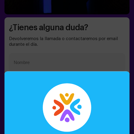
¿Tienes alguna duda?
Devolveremos la llamada o contactaremos por email
durante el día.
Spain
+34
Pulsando el botón de la campana, aceptas el
procesamiento de datos
Pedir la llamada