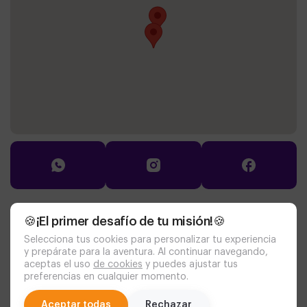
Documentación
🍪¡El primer desafío de tu misión!🍪
política de cookies
aviso legal
Selecciona tus cookies para personalizar tu experiencia
politica de privacidad
y prepárate para la aventura. Al continuar navegando,
aceptas el uso
de cookies
y puedes ajustar tus
preferencias en cualquier momento.
Aventurico
© 2026
chat
Aceptar todas
Rechazar