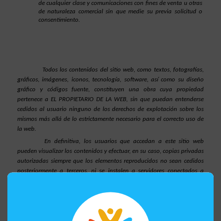
de cualquier clase y comunicaciones con fines de venta u otras 
de naturaleza comercial sin que medie su previa solicitud o 
consentimiento.
Todos los contenidos del sitio web, como textos, fotografías, 
gráficos, imágenes, iconos, tecnología, software, así como su diseño 
gráfico y códigos fuente, constituyen una obra cuya propiedad 
pertenece a EL PROPIETARIO DE LA WEB, sin que puedan entenderse 
cedidos al usuario ninguno de los derechos de explotación sobre los 
mismos más allá de lo estrictamente necesario para el correcto uso de 
la web.
En definitiva, los usuarios que accedan a este sitio web 
pueden visualizar los contenidos y efectuar, en su caso, copias privadas 
autorizadas siempre que los elementos reproducidos no sean cedidos 
posteriormente a terceros, ni se instalen a servidores conectados a 
redes, ni sean objeto de ningún tipo de explotación. Asimismo, todas 
las marcas, nombres comerciales o signos distintivos de cualquier clase 
que aparecen en el sitio web son propiedad de EL PROPIETARIO DE LA 
WEB, sin que pueda entenderse que el uso o acceso al mismo atribuya 
al usuario derecho alguno sobre los mismos.