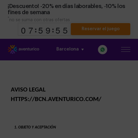
¡Descuento! -20% en días laborables, -10% los
fines de semana
*
no se suma con otras ofertas
Reservar el juego
Barcelona
9
9
0
0
8
7
7
0
5
5
0
9
9
AVISO LEGAL 
HTTPS://
BCN.AVENTURICO.COM/
OBJETO Y ACEPTACIÓN