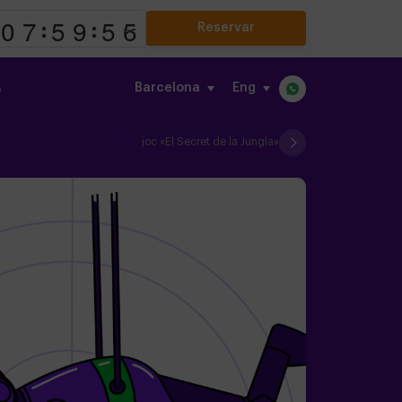
Reservar
Barcelona
eng
o
joc «El Secret de la Jungla»