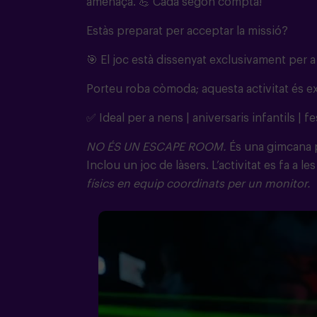
amenaça.
💪
Cada segon compta!
Estàs preparat per acceptar la missió?
🎯
El joc està dissenyat exclusivament per a
Porteu roba còmoda; aquesta activitat és ex
✅ Ideal per a nens | aniversaris infantils | fe
NO ÉS UN ESCAPE ROOM.
És una gimcana 
Inclou un joc de làsers. L’activitat es fa a 
físics en equip coordinats per un monitor.