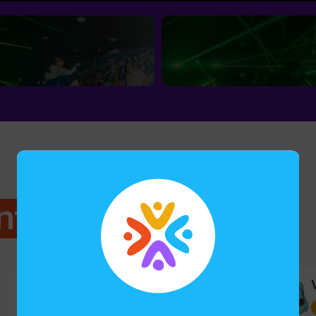
nts
Gorge, 7
Jocs per a nens