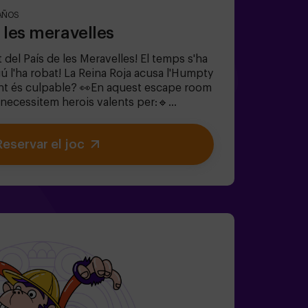
AÑOS
e les meravelles
 del País de les Meravelles! El temps s'ha
lgú l'ha robat! La Reina Roja acusa l'Humpty
nt és culpable? 👀En aquest escape room
 necessitem herois valents per:🔹
s (com els que li agraden al Barreter).🔹
tges icònics (compte amb la Reina de
Reservar el joc
ps perdut abans que el País de les
 per sempre.✅ Ideal per a grups grans |
t de soltera | team buildingSeràs tu qui
stic?❗Menors de 14 anys: requereixen 1
ió amb monitor disponible (consulta les