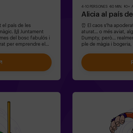
4-10 PERSONES
60 MIN.
10+ 
Alicia al país d
 el país de les
⏰ El caos s'ha apoderat
màgic. 🙌 Juntament
aturat... o més aviat, a
gmes del bosc fabulós i
Dumpty, però... realme
arat per emprendre el
ple de màgia i bogeria,
licia i el conill? 🐇És
Resoldre enigmes absurd
nens de 6 a 13 anys!✅
Enfrontar-te a persona
fantils❗Si tots jugadors
Cors!).🔹 Trobar el tem
n 14 anys) hauran
Meravelles desaparegui
manem entrar
plans amb amics | comia
s condicions). ⚠️
salvi aquest món fantà
adult acompanyant.Opc
condicions).