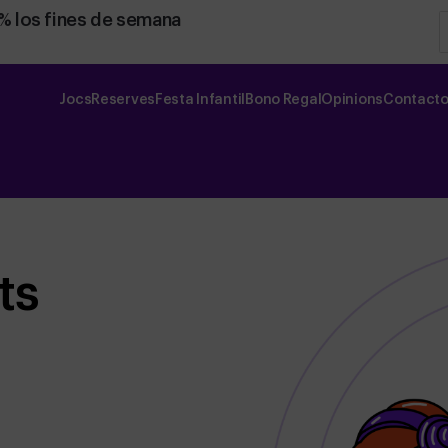
0% los fines de semana
Jocs
Reserves
Festa Infantil
Bono Regal
Opinions
Contact
ts