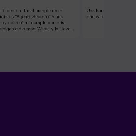
n diciembre fuí al cumple de mi
Una hora de entretenimi
icimos “Agente Secreto” y nos
que vale la pena. Nos 
hoy celebré mi cumple con mis
amigas e hicimos “Alicia y la Llave
po” 100% recomendable