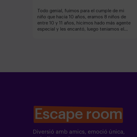
Todo genial, fuimos para el cumple de mi
niño que hacia 10 años, eramos 8 niños de
entre 10 y 11 años, hicimos hado más agente
especial y les encantó, luego teniamos el
salon para hacer el pastel y comer. Todo muy
bien genial para niños y adolescentes ya que
hay diferentes propuesta de scapes y juegos
de aventura, los chicos/chicas que nos
atendieron super pacientes, muy agradables
la verdad es que el personal es increible pq
son animados atentos......... el año que viene
repetiremos!
Escape room
Diversió amb amics, emoció única,