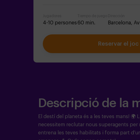
Jugadores
Tiempo de juego
Dirección
4-10 persones
60 min.
Barcelona,
Av
Reservar el joc
Descripció de la 
El destí del planeta és a les teves mans! 🌍 
necessitem reclutar nous superagents per r
entrena les teves habilitats i forma part d