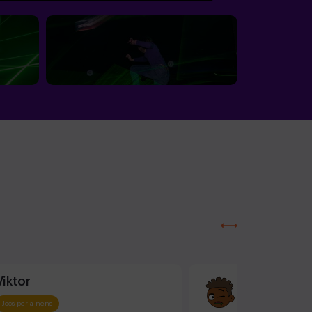
Viktor
Alex. 15
Jocs per a nens
Jocs per a nens