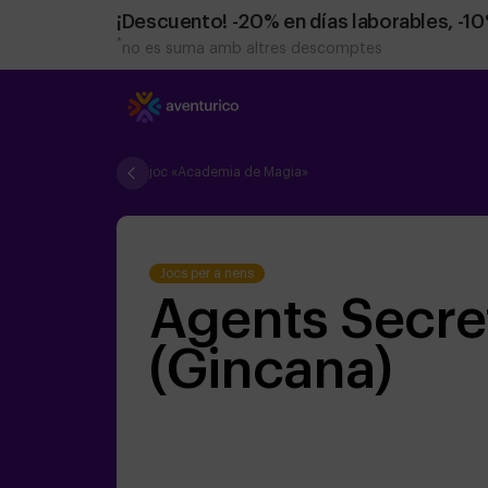
¡Descuento! -20% en días laborables, -1
*
no es suma amb altres descomptes
joc «Academia de Magia»
Jocs per a nens
Agents Secre
(Gincana)