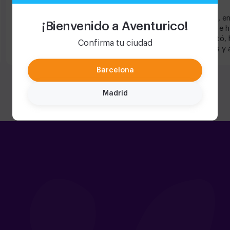
El laberinto de laser es lo mejor!
Genial, e
¡Bienvenido a Aventurico!
amiga e h
encantó, 
Confirma tu ciudad
primas y 
del Tiem
Barcelona
Madrid