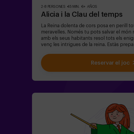
2-8 PERSONES
45 MIN.
6+ AÑOS
Alicia i la Clau del temps
La Reina dolenta de cors posa en perill tot
meravelles. Només tu pots salvar el món 
amb els seus habitants resol tots els eni
venç les intrigues de la reina. Estàs prep
viatge més captivador de la teva vida amb A
un joc d'escapada infantil destinat per a 
Reservar el joc
Ideal per a nens | famílies | aniversaris in
de l'equip són menors de 14 anys (o tene
d'entrar almenys amb 1 adult, però reco
acompanyats d'un monitor (consulta'ns le
Passes estrets ⚠️