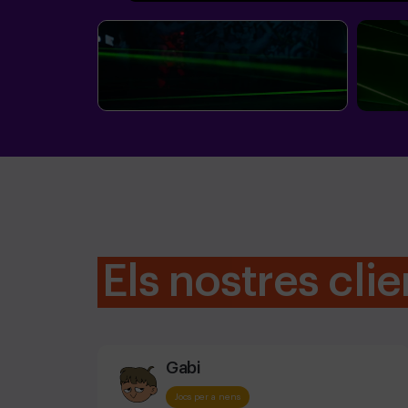
Els nostres clie
Gabi
Jocs per a nens