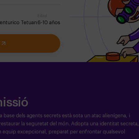
Edad
enturico Tetuan
6-10 años
missió
La base dels agents secrets està sota un atac alienígena, i
estaurar la seguretat del món. Adopta una identitat secreta,
’un equip excepcional, preparat per enfrontar qualsevol