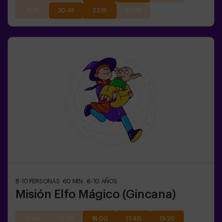
19:15
20:45
22:15
23:45
8-10
PERSONAS
60
MIN.
6-10
AÑOS
Misión Elfo Mágico (Gincana)
12:40
14:20
16:00
17:40
19:20