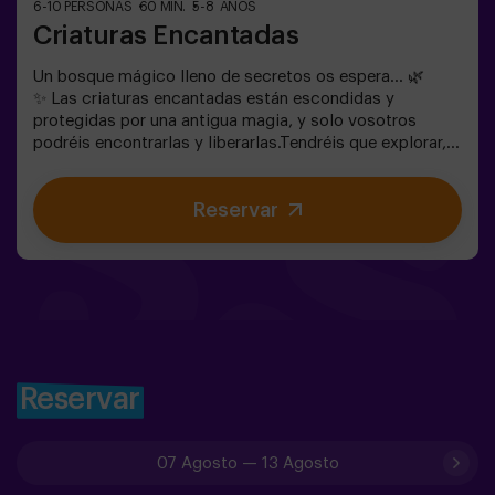
6-10 PERSONAS
60 MIN.
5-8 AÑOS
Criaturas Encantadas
Un bosque mágico lleno de secretos os espera… 🌿
✨ Las criaturas encantadas están escondidas y
protegidas por una antigua magia, y solo vosotros
podréis encontrarlas y liberarlas.Tendréis que explorar,
observar y colaborar en equipo para descubrir dónde se
esconden y cómo romper los hechizos que las
Reservar
mantienen atrapadas. Cada criatura es única y os
pondrá a prueba de una forma diferente.Aquí no se trata
de competir, sino de ayudar, descubrir y vivir una
aventura juntos.✨ Una experiencia llena de magia y
sorpresa, donde cada hallazgo os acerca a romper el
hechizo del bosque.✅ Ideal para niños | grupos de
amigos | cumpleaños y celebraciones
Reservar
07 Agosto
—
13 Agosto