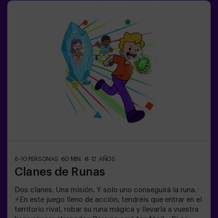
minutos entre medias para que los peques puedan
descansar, hidratarse y recargar energías antes de
seguir jugando.👧👦 Para niños de 5 a 9 años. Si tienen
10 años o más, ¡la versión clásica de Pulse Up: El Suelo
es Lava es perfecta para ellos!Los niños deberán
colaborar, pensar rápido y moverse aún más rápido para
superar todos los retos. ¡Verán su progreso en tiempo
real en pantalla y celebrarán cada victoria como un
verdadero logro! 🏆Diversión
activa, segura y original para fiestas infantiles, salidas
en familia o simplemente para liberar energía de la
forma más divertida.✅ Ideal para niños | familias |
fiestas infantilesImportante: los niños deben ir
acompañados de un adulto, que cuenta como jugador.
6-10 PERSONAS
60 MIN.
8-12 AÑOS
Clanes de Runas
Dos clanes. Una misión. Y solo uno conseguirá la runa.
⚡En este juego lleno de acción, tendréis que entrar en el
territorio rival, robar su runa mágica y llevarla a vuestra