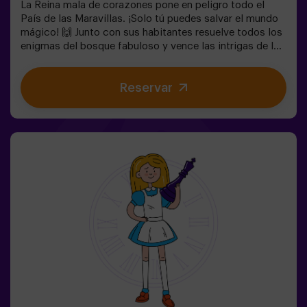
La Reina mala de corazones pone en peligro todo el
País de las Maravillas. ¡Solo tú puedes salvar el mundo
mágico! 🙌 Junto con sus habitantes resuelve todos los
enigmas del bosque fabuloso y vence las intrigas de la
reina. ¿Estás preparado para emprender el viaje más
cautivante de tu vida con Alicia y el conejo? 🐇Es un
Reservar
juego de escape destinado para niños a partir de 6 años
también! Tenemos posibilidad de reservar un espacio
fuera del local para celebrar, merendar y soplar las
velas. 🎂✅ Ideal para niños | familias | cumpleaños
infantiles❗ Los niños menores o iguales de 14 años
tendrán que entrar acompañados por al menos de un
adulto.⚠️ Existen pasos estrechos ⚠️🧩 Nivel de
dificultad: bajo.