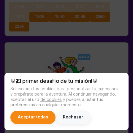
12:05
13:10
14:15
15:20
16:25
17:30
18:35
19:40
20:45
21:50
22:55
🍪¡El primer desafío de tu misión!🍪
Selecciona tus cookies para personalizar tu experiencia
y prepárate para la aventura. Al continuar navegando,
aceptas el uso
de cookies
y puedes ajustar tus
preferencias en cualquier momento.
chat
Aceptar todas
Rechazar
1-6
PERSONAS
45
MIN.
8+
AÑOS