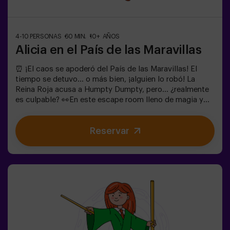
4-10 PERSONAS
60 MIN.
10+ AÑOS
Alicia en el País de las Maravillas
⏰ ¡El caos se apoderó del País de las Maravillas! El
tiempo se detuvo... o más bien, ¡alguien lo robó! La
Reina Roja acusa a Humpty Dumpty, pero... ¿realmente
es culpable? 👀En este escape room lleno de magia y
locura, necesitamos héroes valientes para:🔹 Resolver
enigmas absurdos (como los que le gustan al
Reservar
Sombrerero).🔹 Enfrentarte a personajes icónicos
(¡cuidado con la Reina de Corazones!).🔹Encontrar el
tiempo perdido antes de que el País de las Maravillas
desaparezca para siempre.✅ Ideal para grupos grandes
| planes con amigos | despedida de soltera | team
building¿Serás tú quien salve este mundo fantástico?
❗Menores de 14 años: requieren 1 adulto
acompañanteOpción con monitor disponible (consulta
condiciones)