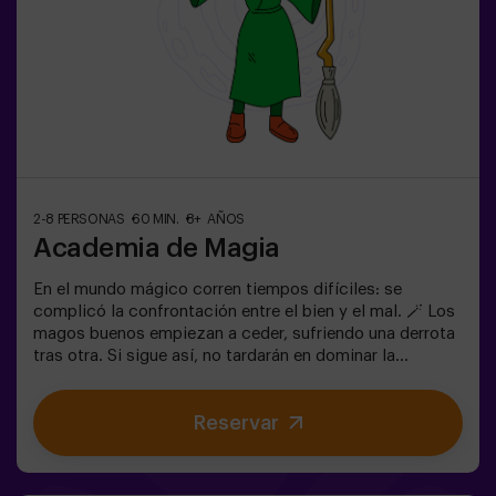
2-8 PERSONAS
60 MIN.
8+ AÑOS
Academia de Magia
En el mundo mágico corren tiempos difíciles: se
complicó la confrontación entre el bien y el mal. 🪄 Los
magos buenos empiezan a ceder, sufriendo una derrota
tras otra. Si sigue así, no tardarán en dominar la
oscuridad y el caos. La única posibilidad de restaurar el
equilibrio es utilizar el poder de la Piedra Filosofal.
Reservar
Primero hay que crearla pero... ¡nadie ha conseguido
hacerlo en toda la historia de la magia! Os espera la
misión complicada de salvar el mundo.✅ Ideal para
familias | niños | cumpleaños infantiles | parejas ❗ Los