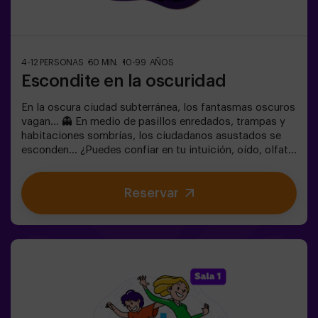
4-12 PERSONAS
60 MIN.
10-99 AÑOS
Escondite en la oscuridad
En la oscura ciudad subterránea, los fantasmas oscuros
vagan... 👻 En medio de pasillos enredados, trampas y
habitaciones sombrías, los ciudadanos asustados se
esconden... ¿Puedes confiar en tu intuición, oído, olfato
y percepción táctil para esconderte en el laberinto y
luego encontrar a tus amigos?🔦 Escondite en la
Reservar
Oscuridad es un juego inmersivo sensorial inspirado en
las escondidas de siempre, pero llevado a otro nivel:
movimiento, adrenalina y emoción real en completa
oscuridad. No es un escape room clásico: aquí vives la
acción en primera persona.La sala es segura y
envolvente, con túneles, escondites y efectos de luz y
sonido que hacen la experiencia inolvidable✅ Ideal para
grupos grandes | planes con amigos | adolescentes |
team building❗Los jugadores menores de 14 años o igual