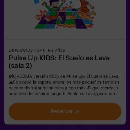
real en pantalla y celebrarán cada victoria como un
verdadero logro! 🏆Diversión activa, segura y original
para fiestas infantiles, salidas en familia o simplemente
para liberar energía de la forma más divertida.✅ Ideal
para niños | familias | fiestas infantilesImportante: los
niños deben ir acompañados de un adulto, que cuenta
como jugador.
2-8 PERSONAS
45 MIN.
5-9 AÑOS
Pulse Up KIDS: El Suelo es Lava
(sala 2)
¡NOVEDAD: versión KIDS de Pulse Up: El Suelo es Lava!
🌋Se acabó la espera: ahora los más pequeños también
pueden disfrutar de nuestro juego más 🔝 que recrea la
emoción del clásico juego El Suelo es Lava, pero con un
toque tecnológico y totalmente seguro.✨ Juegos
dinámicos y coloridos que estimulan el cuerpo y la
Reservar
mente🎉 Ideal para fiestas infantiles y
cumpleaños emocionantes🎁 Recuerdos inolvidables y
sorpresas para todos los participantes🕒 La partida se
divide en 2 bloques de 20 minutos, con una pausa de 5