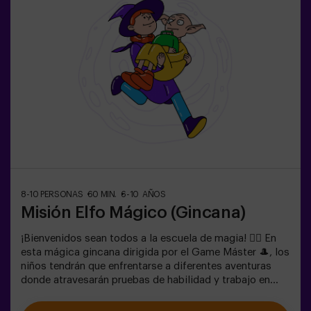
un entrenamiento de super agentes. Incluye juego de
Lasers. El juego se juega en oscuridad con luces led.
Las gincanas son una serie de juegos físicos en equipo
coordinadas por un monitor.
8-10 PERSONAS
60 MIN.
6-10 AÑOS
Misión Elfo Mágico (Gincana)
¡Bienvenidos sean todos a la escuela de magia! 🧙‍♀️ En
esta mágica gincana dirigida por el Game Máster 🎩, los
niños tendrán que enfrentarse a diferentes aventuras
donde atravesarán pruebas de habilidad y trabajo en
equipo e incluso... Tendrán que convertirse en elfos para
poder alcanzar una misión y saborear una dulce... muy