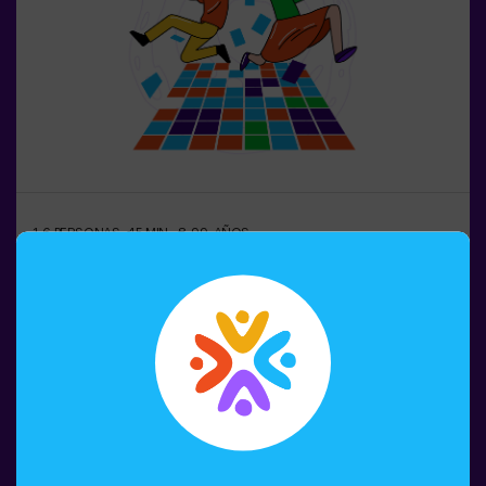
deberán entrar acompañados por al menos de un adulto.
Existe la opción de que un monitor les acompañe en la
aventura, consúltanos las condiciones.❗Este juego no es
recomendable para personas con miedo a la oscuridad.
1-6 PERSONAS
45 MIN.
8-99 AÑOS
Pulse Up: El Suelo Es Lava (sala1)
¿Recuerdas el juego El Suelo es Lava? 🌋 Pulse Up te
lleva de vuelta a esa emocionante experiencia, pero
llevándola a un nivel completamente nuevo. Sumérgete
en una emocionante colección de desafíos que
estimulan tanto tu mente como tu cuerpo. 🧠 💪💥 5
niveles de dificultad para ajustarse a todos los niveles
Reservar
de habilidad.💥 40 juegos únicos que mantienen la
emoción y la diversión.💥 2 salas disponibles,
incluyendo el modo combate para hasta 12 jugadores,