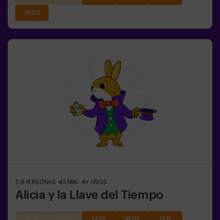
21:00
2-8
PERSONAS
45
MIN.
6+
AÑOS
Alicia y la Llave del Tiempo
12:35
13:45
14:55
16:05
17:15