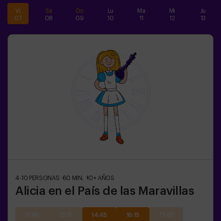
Vi
Sa
Do
Lu
Ma
Mi
Ju
07
08
09
10
11
12
13
4-10
PERSONAS
60
MIN.
10+
AÑOS
Alicia en el País de las Maravillas
11:45
13:15
14:45
16:15
17:45