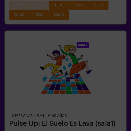
12:30
14:00
15:30
17:00
18:30
20:00
21:30
23:00
1-6
PERSONAS
45
MIN.
8-99
AÑOS
Pulse Up: El Suelo Es Lava (sala1)