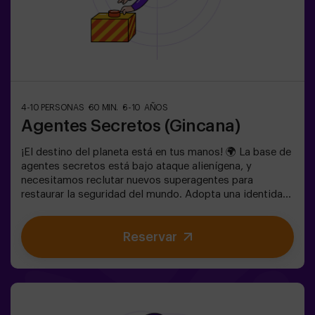
4-10 PERSONAS
60 MIN.
6-10 AÑOS
Agentes Secretos (Gincana)
¡El destino del planeta está en tus manos! 🌍 La base de
agentes secretos está bajo ataque alienígena, y
necesitamos reclutar nuevos superagentes para
restaurar la seguridad del mundo. Adopta una identidad
secreta, entrena tus habilidades y forma parte de un
equipo excepcional, preparado para enfrentar cualquier
Reservar
amenaza. 💪 ¡Cada segundo cuenta! ¿Te atreves a
aceptar la misión? 🎯 El juego está diseñado
exclusivamente para niños de 6 a 10 años. Llevar ropa
cómoda, actividad exclusiva para niños.✅ Ideal para
niños | cumpleaños infantiles | fiestas infantilesNO ES
UN ESCAPE ROOM. Gincana para niños ambientada en