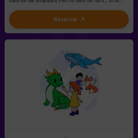
base sin ser atrapados.Pero no será tan fácil… Si os
capturan, quedaréis congelados hasta que un
compañero os libere. ❄️La clave está en moverse rápido,
Reservar
coordinarse y saber cuándo atacar o defender.Aquí no
solo se trata de correr, sino de jugar en equipo y tomar
decisiones en el momento justo.✨ Una experiencia
dinámica y divertida donde cada partida se convierte en
un auténtico reto entre clanes.✅ Ideal para niños |
adolescentes | cumpleaños infantiles | fiestas infantiles