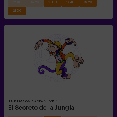
12:40
14:20
16:00
17:40
19:20
21:00
4-9
PERSONAS
60
MIN.
9+
AÑOS
El Secreto de la Jungla