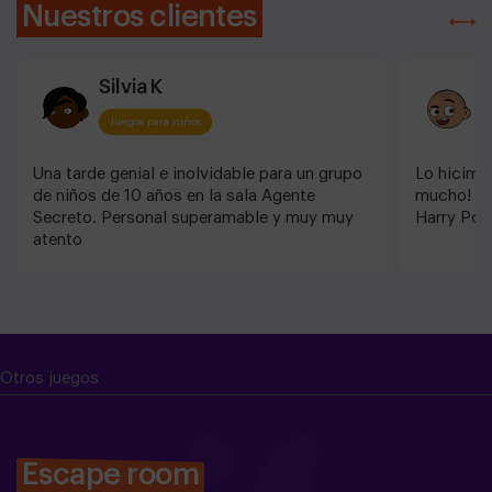
Nuestros clientes
Silvia K
J
Juegos para niños
Una tarde genial e inolvidable para un grupo
Lo hicimo
de niños de 10 años en la sala Agente
mucho! Ah
Secreto. Personal superamable y muy muy
Harry Pott
atento
Otros juegos
Escape room