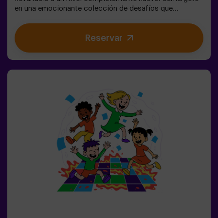
en una emocionante colección de desafíos que
estimulan tanto tu mente como tu cuerpo. 🧠 💪💥 5
niveles de dificultad para ajustarse a todos los niveles
Reservar
de habilidad.💥 40 juegos únicos que mantienen la
emoción y la diversión.💥 2 salas disponibles,
incluyendo el modo combate para hasta 12 jugadores,
donde podrás competir contra otros equipos.Trabaja en
equipo para superar los obstáculos y alcanzar tus
objetivos, midiendo tu éxito a través del tiempo y las
vidas disponibles en pantalla. Pulse Up te brinda una
experiencia única de actividad física y tecnológica,
donde la colaboración es fundamental. 🏆¡Y lo mejor de
todo! Somos los primeros en traer esta innovadora
experiencia a España. 🙌 Siente la adrenalina y eleva tu
diversión con Pulse Up hoy mismo.Pulse Up: El Suelo es
Lava - Modo Combate (para Grupos de 6 a 12 Personas)
¡La competencia está a punto de comenzar con
el Modo Combate de Pulse Up: El Suelo es Lava! 🔥
Divide tu grupo de 6 a 12 personas en dos equipos,
cada uno compitiendo para conseguir la mayor
cantidad de puntos.✅ Ideal para planes con amigos |
parejas | adolescentes | team