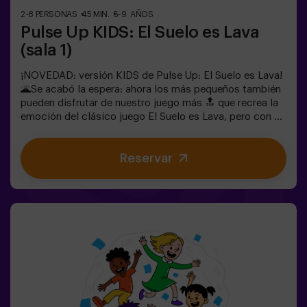
buildingImportante: Todos los menores de 15 años
2-8 PERSONAS
45 MIN.
5-9 AÑOS
deben ir acompañados de un adulto, que cuenta como
Pulse Up KIDS: El Suelo es Lava
jugador.
(sala 1)
¡NOVEDAD: versión KIDS de Pulse Up: El Suelo es Lava!
🌋Se acabó la espera: ahora los más pequeños también
pueden disfrutar de nuestro juego más 🔝 que recrea la
emoción del clásico juego El Suelo es Lava, pero con un
toque tecnológico y totalmente seguro.✨ Juegos
dinámicos y coloridos que estimulan el cuerpo y la
Reservar
mente🎉 Ideal para fiestas infantiles y
cumpleaños emocionantes🎁 Recuerdos inolvidables y
sorpresas para todos los participantes🕒 La partida se
divide en 2 bloques de 20 minutos, con una pausa de 5
minutos entre medias para que los peques puedan
descansar, hidratarse y recargar energías antes de
seguir jugando.👧👦 Para niños de 5 a 9 años. Si tienen
10 años o más, ¡la versión clásica de Pulse Up: El Suelo
es Lava es perfecta para ellos!Los niños deberán
colaborar, pensar rápido y moverse aún más rápido para
superar todos los retos. ¡Verán su progreso en tiempo