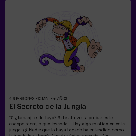
jugadores menores o igual de 14 años deberán entrar
acompañados por al menos de un adulto. Existe la
opción de que un monitor les acompañe en la aventura,
consúltanos las condiciones.⚠️ Existen pasos
estrechos ⚠️🧩 Nivel de dificultad: bajo.
4-9 PERSONAS
60 MIN.
9+ AÑOS
El Secreto de la Jungla
🌴 ¿Jumanji es lo tuyo? Si te atreves a probar este
escape room, sigue leyendo... Hay algo místico en este
juego. 🌿 Nadie que lo haya tocado ha entendido cómo