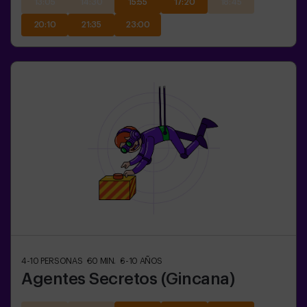
13:05
14:30
15:55
17:20
18:45
20:10
21:35
23:00
4-10
PERSONAS
60
MIN.
6-10
AÑOS
Agentes Secretos (Gincana)