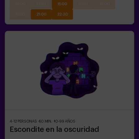
12:00
13:30
15:00
16:30
18:00
19:30
21:00
22:30
4-12
PERSONAS
60
MIN.
10-99
AÑOS
Escondite en la oscuridad