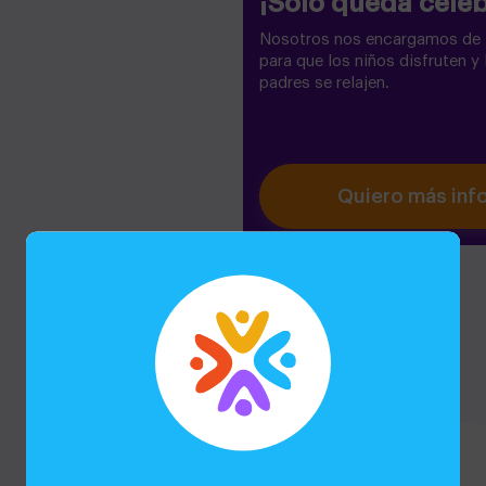
¡Solo queda celeb
Nosotros nos encargamos de
para que los niños disfruten y 
padres se relajen.
Quiero más inf