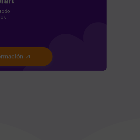
rar!
 todo
los
ormación