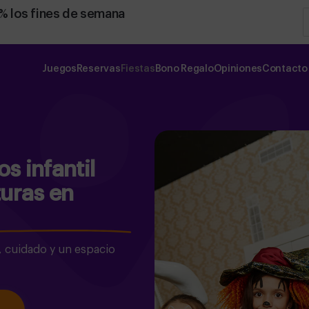
0% los fines de semana
Juegos
Reservas
Fiestas
Bono Regalo
Opiniones
Contacto
s infantil
turas en
, cuidado y un espacio