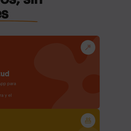
es
tud
App para
a y el