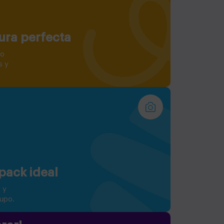
ura perfecta
go
s y
pack ideal
 y
rupo.