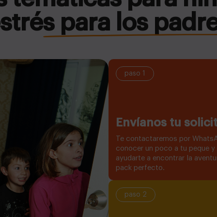
strés para los padr
paso 1
Envíanos tu solici
Te contactaremos por Whats
conocer un poco a tu peque y
ayudarte a encontrar la aventur
pack perfecto.
paso 2