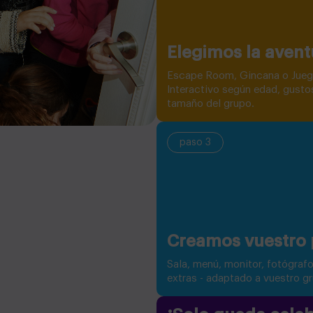
Elegimos la avent
Escape Room, Gincana o Jue
Interactivo según edad, gusto
tamaño del grupo.
paso 3
Creamos vuestro 
Sala, menú, monitor, fotógrafo
extras - adaptado a vuestro g