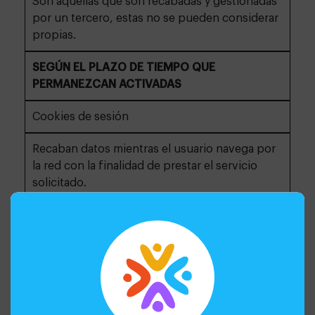
Son aquellas que son recabadas y gestionadas
por un tercero, estas no se pueden considerar
propias.
SEGÚN EL PLAZO DE TIEMPO QUE
PERMANEZCAN ACTIVADAS
Cookies de sesión
Recaban datos mientras el usuario navega por
la red con la finalidad de prestar el servicio
solicitado.
Cookies persistentes
Se almacenan en el terminal y la información
obtenida, será utilizada por el responsable de
la cookie con la finalidad de prestar el servicio
solicitado.