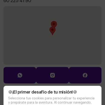
60 225 41 90
🍪¡El primer desafío de tu misión!🍪
Documentación
Selecciona tus cookies para personalizar tu experiencia
política de cookies
aviso legal
y prepárate para la aventura. Al continuar navegando,
politica de privacidad