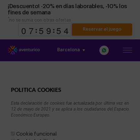
¡Descuento! -20% en días laborables, -10% los
fines de semana
*
no se suma con otras ofertas
Reservar el juego
Barcelona
9
9
0
0
6
6
7
7
4
4
5
5
8
8
9
9
POLITICA COOKIES
Esta declaración de cookies fue actualizada por última vez en 
12 de mayo de 2021 y se aplica a los ciudadanos del Espacio 
Económico Europeo.

Cookie funcional