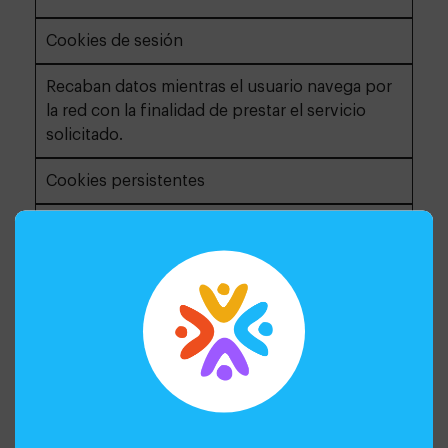
Cookies de sesión
Recaban datos mientras el usuario navega por
la red con la finalidad de prestar el servicio
solicitado.
Cookies persistentes
Se almacenan en el terminal y la información
obtenida, será utilizada por el responsable de
la cookie con la finalidad de prestar el servicio
solicitado.
SEGÚN SU FINALIDAD
Cookies técnicas
Son las necesarias para la correcta navegación