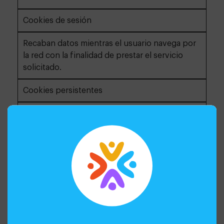
Cookies de sesión
Recaban datos mientras el usuario navega por
la red con la finalidad de prestar el servicio
solicitado.
Cookies persistentes
Se almacenan en el terminal y la información
obtenida, será utilizada por el responsable de
la cookie con la finalidad de prestar el servicio
solicitado.
SEGÚN SU FINALIDAD
Cookies técnicas
Son las necesarias para la correcta navegación