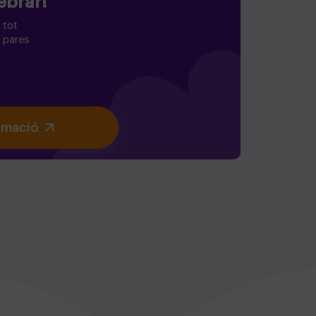
ebrar!
 tot
s pares
ormació