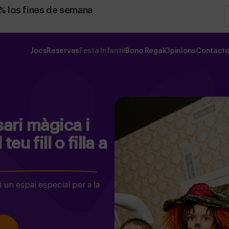
0% los fines de semana
Jocs
Reserves
Festa Infantil
Bono Regal
Opinions
Contact
sari màgica i
eu fill o filla a
 un espai especial per a la