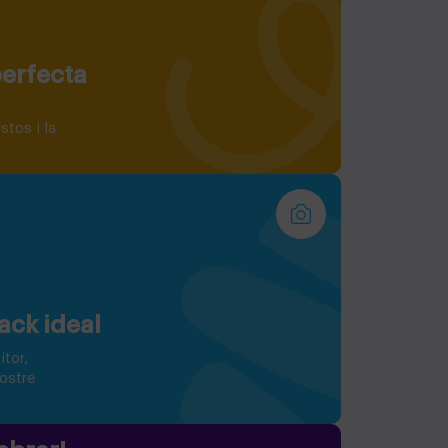
perfecta
stos i la
ack ideal
itor,
vostre