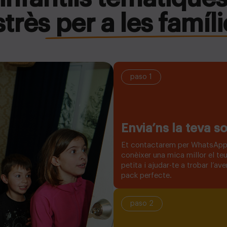
strès per a les famíli
paso 1
Envia’ns la teva so
Et contactarem per WhatsApp
conèixer una mica millor el teu
petita i ajudar-te a trobar l’ave
pack perfecte.
paso 2