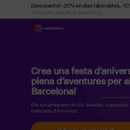
¡Descuento! -20% en días laborables, -1
*
no es suma amb altres descomptes
Crea una festa d’aniver
plena d’aventures per al t
Barcelona!
Ens encarreguem de tot: diversió, supervisió i
berenada d’aniversari.