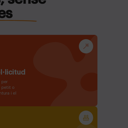
es
l·licitud
 per
 petit o
ntura i el