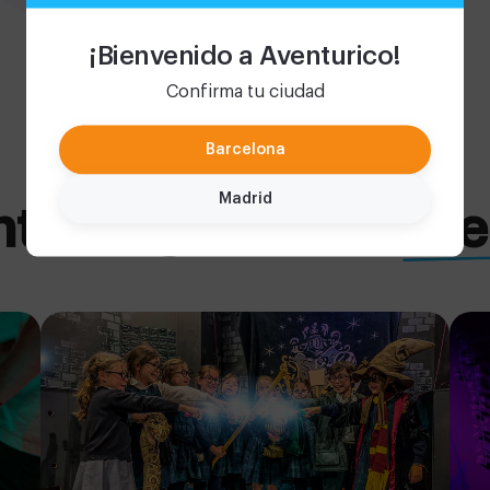
¡Bienvenido a Aventurico!
Confirma tu ciudad
Barcelona
Madrid
s màgics amb Ave