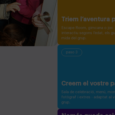
Triem l’aventura 
Escape Room, gimcana o joc
interactiu segons l’edat, els gu
mida del grup.
paso 3
Creem el vostre p
Sala de celebració, menú, mon
fotògraf i extres - adaptat al 
grup.