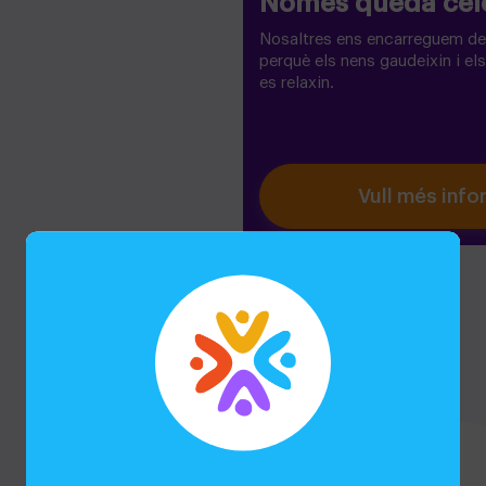
Només queda cel
Nosaltres ens encarreguem de
perquè els nens gaudeixin i el
es relaxin.
Vull més inf