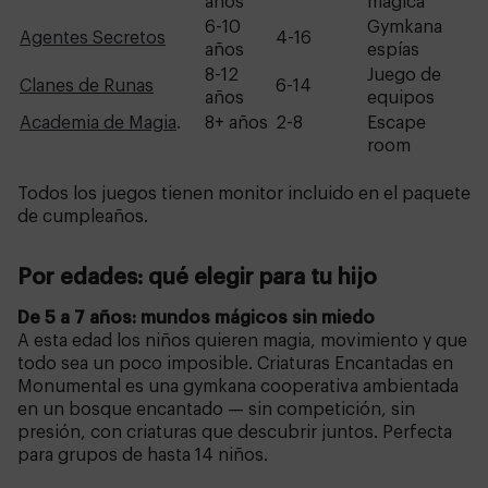
años
mágica
6-10
Gymkana
Agentes Secretos
4-16
años
espías
8-12
Juego de
Clanes de Runas
6-14
años
equipos
Academia de Magia
.
8+ años
2-8
Escape
room
Todos los juegos tienen monitor incluido en el paquete
de cumpleaños.
Por edades: qué elegir para tu hijo
De 5 a 7 años: mundos mágicos sin miedo
A esta edad los niños quieren magia, movimiento y que
todo sea un poco imposible. Criaturas Encantadas en
Monumental es una gymkana cooperativa ambientada
en un bosque encantado — sin competición, sin
presión, con criaturas que descubrir juntos. Perfecta
para grupos de hasta 14 niños.