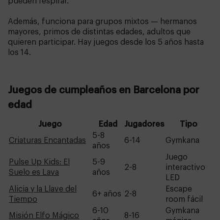
pueden respirar.
Además, funciona para grupos mixtos — hermanos
mayores, primos de distintas edades, adultos que
quieren participar. Hay juegos desde los 5 años hasta
los 14.
Juegos de cumpleaños en Barcelona por
edad
Juego
Edad
Jugadores
Tipo
5-8
Criaturas Encantadas
6-14
Gymkana
años
Juego
Pulse Up Kids: El
5-9
2-8
interactivo
Suelo es Lava
años
LED
Alicia y la Llave del
Escape
6+ años
2-8
Tiempo
room fácil
6-10
Gymkana
Misión Elfo Mágico
8-16