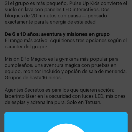
Si el grupo es más pequeño, Pulse Up Kids convierte el
suelo en lava con paneles LED interactivos. Dos
bloques de 20 minutos con pausa — pensado
exactamente para la energía de esta edad.
De 6 a 10 años: aventura y misiones en grupo
El rango más activo. Aquí tienes tres opciones según el
carácter del grupo:
Misión Elfo Mágico
es la gymkana más popular para
cumpleaños: una aventura mágica con pruebas en
equipo, monitor incluido y opción de sala de merienda.
Grupos de hasta 16 niños.
Agentes Secretos
es para los que quieren acción:
laberinto láser en la oscuridad con luces LED, misiones
de espías y adrenalina pura. Solo en Tetuan.
Alicia y la Llave del Tiempo
es el escape room más
accesible — nivel fácil, 45 minutos, para los que
quieren probar el formato por primera vez.