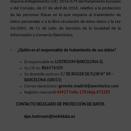
impone el Reglamento (UE) 2016/679 del Parlamento Europeo 
y del Consejo, de 27 de abril de 2016, relativo a la protección 
de las personas físicas en lo que respecta al tratamiento de 
datos personales y a la libre circulación de estos datos y la Ley 
34/2002, de 11 de julio, de Servicios de la Sociedad de la 
Información y Comercio Electrónico.
-
¿Quién es el responsable de tratamiento de sus datos?
El responsable es 
LOSTROOM BARCELONA SL
Su CIF es: 
B66576109
Su domicilio está en:
 C/ DE ROGER DE FLOR Nº 89 - 
BARCELONA (08013)
Correo electrónico
: gerente.madrid@aventurico.com
Registro mercantil 
44917 Folio 170 Hoja 471295
CONTACTO DELEGADO DE PROTECCIÓN DE DATOS 
dpo.lostroom@lock4data.es