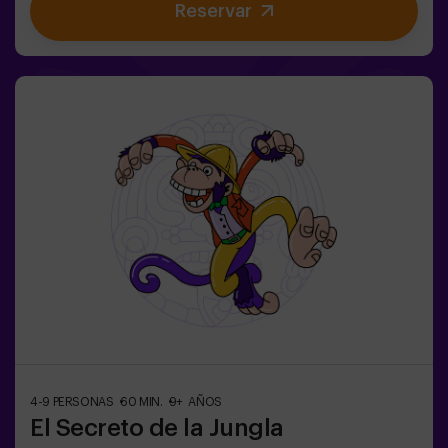
Reservar
Primero hay que crearla pero... ¡nadie ha conseguido
hacerlo en toda la historia de la magia! Os espera la
misión complicada de salvar el mundo.✅ Ideal para
familias | niños | cumpleaños infantiles | parejas ❗ Los
jugadores menores o igual de 14 años deberán entrar
acompañados por al menos de un adulto. Existe la
opción de que un monitor les acompañe en la aventura,
consúltanos las condiciones.⚠️ Existen pasos
estrechos ⚠️🧩 Nivel de dificultad: bajo.
4-9 PERSONAS
60 MIN.
9+ AÑOS
El Secreto de la Jungla