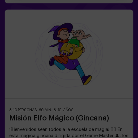
exclusivamente para niños de 6 a 10 años. Llevar ropa
cómoda, actividad exclusiva para niños.✅ Ideal para
niños | cumpleaños infantiles | fiestas infantilesNO ES
UN ESCAPE ROOM. Gincana para niños ambientada en
un entrenamiento de super agentes. Incluye juego de
Lasers. El juego se juega en oscuridad con luces led.
Las gincanas son una serie de juegos físicos en equipo
coordinadas por un monitor.
8-10 PERSONAS
60 MIN.
6-10 AÑOS
Misión Elfo Mágico (Gincana)
¡Bienvenidos sean todos a la escuela de magia! 🧙‍♀️ En
esta mágica gincana dirigida por el Game Máster 🎩, los