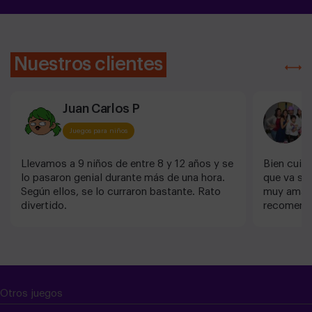
Nuestros clientes
Juan Carlos P
R
Juegos para niños
Llevamos a 9 niños de entre 8 y 12 años y se
Bien cuida
lo pasaron genial durante más de una hora.
que va su
Según ellos, se lo curraron bastante. Rato
muy amabl
divertido.
recomenda
Otros juegos