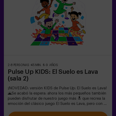
es Lava es perfecta para ellos!Los niños deberán
colaborar, pensar rápido y moverse aún más rápido para
superar todos los retos. ¡Verán su progreso en tiempo
real en pantalla y celebrarán cada victoria como un
verdadero logro! 🏆Diversión activa, segura y original
para fiestas infantiles, salidas en familia o simplemente
para liberar energía de la forma más divertida.✅ Ideal
para niños | familias | fiestas infantilesImportante: los
niños deben ir acompañados de un adulto, que cuenta
como jugador.
2-8 PERSONAS
45 MIN.
5-9 AÑOS
Pulse Up KIDS: El Suelo es Lava
(sala 2)
¡NOVEDAD: versión KIDS de Pulse Up: El Suelo es Lava!
🌋Se acabó la espera: ahora los más pequeños también
pueden disfrutar de nuestro juego más 🔝 que recrea la
emoción del clásico juego El Suelo es Lava, pero con un
toque tecnológico y totalmente seguro.✨ Juegos
dinámicos y coloridos que estimulan el cuerpo y la