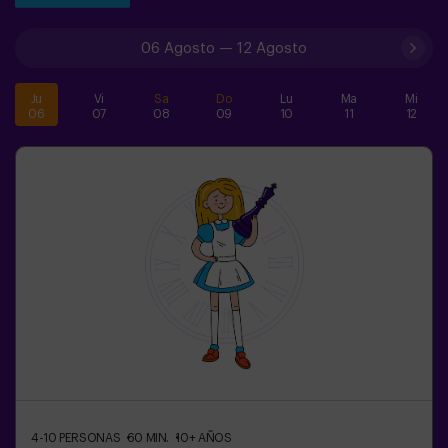
06 Agosto
—
12 Agosto
Ju
Vi
Sa
Do
Lu
Ma
Mi
06
07
08
09
10
11
12
4-10
PERSONAS
60
MIN.
10+
AÑOS