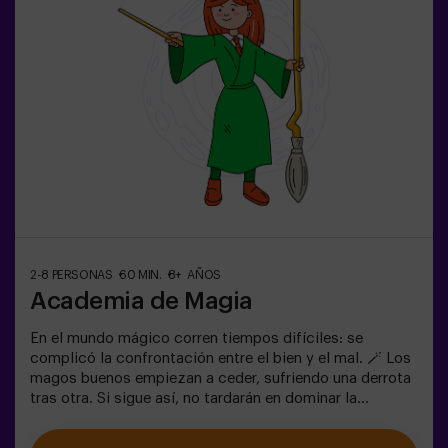
❗Menores de 14 años: requieren 1 adulto
acompañanteOpción con monitor disponible (consulta
condiciones)
2-8 PERSONAS
60 MIN.
8+ AÑOS
Academia de Magia
En el mundo mágico corren tiempos difíciles: se
complicó la confrontación entre el bien y el mal. 🪄 Los
magos buenos empiezan a ceder, sufriendo una derrota
tras otra. Si sigue así, no tardarán en dominar la
oscuridad y el caos. La única posibilidad de restaurar el
equilibrio es utilizar el poder de la Piedra Filosofal.