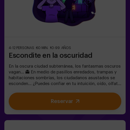
4-12 PERSONAS
60 MIN.
10-99 AÑOS
Escondite en la oscuridad
En la oscura ciudad subterránea, los fantasmas oscuros
vagan... 👻 En medio de pasillos enredados, trampas y
habitaciones sombrías, los ciudadanos asustados se
esconden... ¿Puedes confiar en tu intuición, oído, olfato
y percepción táctil para esconderte en el laberinto y
luego encontrar a tus amigos?🔦 Escondite en la
Reservar
Oscuridad es un juego inmersivo sensorial inspirado en
las escondidas de siempre, pero llevado a otro nivel:
movimiento, adrenalina y emoción real en completa
oscuridad. No es un escape room clásico: aquí vives la
acción en primera persona.La sala es segura y