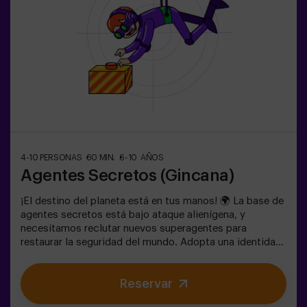
4-10 PERSONAS
60 MIN.
6-10 AÑOS
Agentes Secretos (Gincana)
¡El destino del planeta está en tus manos! 🌍 La base de
agentes secretos está bajo ataque alienígena, y
necesitamos reclutar nuevos superagentes para
restaurar la seguridad del mundo. Adopta una identidad
secreta, entrena tus habilidades y forma parte de un
equipo excepcional, preparado para enfrentar cualquier
Reservar
amenaza. 💪 ¡Cada segundo cuenta! ¿Te atreves a
aceptar la misión? 🎯 El juego está diseñado