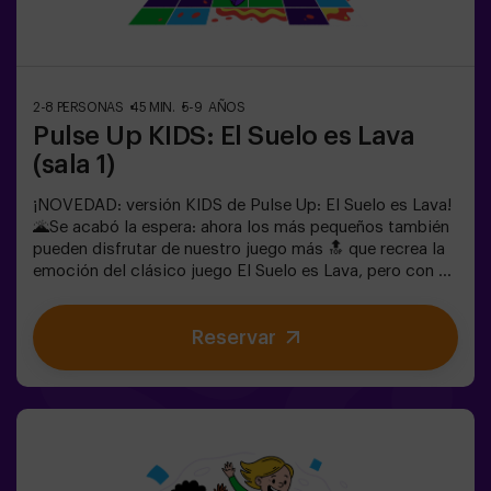
Divide tu grupo de 6 a 12 personas en dos equipos,
cada uno compitiendo para conseguir la mayor
cantidad de puntos.✅ Ideal para planes con amigos |
parejas | adolescentes | team
buildingImportante: Todos los menores de 15 años
2-8 PERSONAS
45 MIN.
5-9 AÑOS
deben ir acompañados de un adulto, que cuenta como
Pulse Up KIDS: El Suelo es Lava
jugador.
(sala 1)
¡NOVEDAD: versión KIDS de Pulse Up: El Suelo es Lava!
🌋Se acabó la espera: ahora los más pequeños también
pueden disfrutar de nuestro juego más 🔝 que recrea la
emoción del clásico juego El Suelo es Lava, pero con un
toque tecnológico y totalmente seguro.✨ Juegos
dinámicos y coloridos que estimulan el cuerpo y la
Reservar
mente🎉 Ideal para fiestas infantiles y
cumpleaños emocionantes🎁 Recuerdos inolvidables y
sorpresas para todos los participantes🕒 La partida se
divide en 2 bloques de 20 minutos, con una pausa de 5
minutos entre medias para que los peques puedan
descansar, hidratarse y recargar energías antes de
seguir jugando.👧👦 Para niños de 5 a 9 años. Si tienen
10 años o más, ¡la versión clásica de Pulse Up: El Suelo