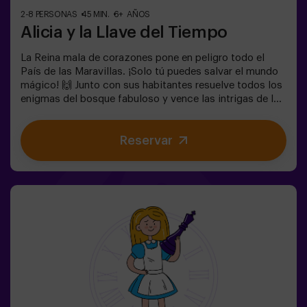
2-8 PERSONAS
45 MIN.
6+ AÑOS
Alicia y la Llave del Tiempo
La Reina mala de corazones pone en peligro todo el
País de las Maravillas. ¡Solo tú puedes salvar el mundo
mágico! 🙌 Junto con sus habitantes resuelve todos los
enigmas del bosque fabuloso y vence las intrigas de la
reina. ¿Estás preparado para emprender el viaje más
cautivante de tu vida con Alicia y el conejo? 🐇Es un
Reservar
juego de escape destinado para niños a partir de 6 años
también! Tenemos posibilidad de reservar un espacio
fuera del local para celebrar, merendar y soplar las
velas. 🎂✅ Ideal para niños | familias | cumpleaños
infantiles❗ Los niños menores o iguales de 14 años
tendrán que entrar acompañados por al menos de un
adulto.⚠️ Existen pasos estrechos ⚠️🧩 Nivel de
dificultad: bajo.