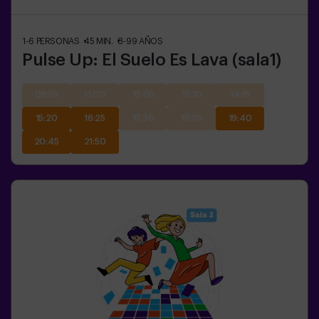
1-6
PERSONAS
45
MIN.
8-99
AÑOS
Pulse Up: El Suelo Es Lava (sala1)
09:55
11:00
12:05
13:10
14:15
15:20
16:25
17:30
18:35
19:40
20:45
21:50