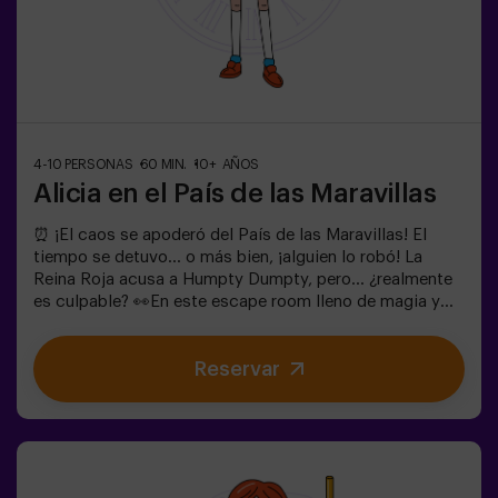
4-10 PERSONAS
60 MIN.
10+ AÑOS
Alicia en el País de las Maravillas
⏰ ¡El caos se apoderó del País de las Maravillas! El
tiempo se detuvo... o más bien, ¡alguien lo robó! La
Reina Roja acusa a Humpty Dumpty, pero... ¿realmente
es culpable? 👀En este escape room lleno de magia y
locura, necesitamos héroes valientes para:🔹 Resolver
enigmas absurdos (como los que le gustan al
Reservar
Sombrerero).🔹 Enfrentarte a personajes icónicos
(¡cuidado con la Reina de Corazones!).🔹Encontrar el
tiempo perdido antes de que el País de las Maravillas
desaparezca para siempre.✅ Ideal para grupos grandes
| planes con amigos | despedida de soltera | team
building¿Serás tú quien salve este mundo fantástico?