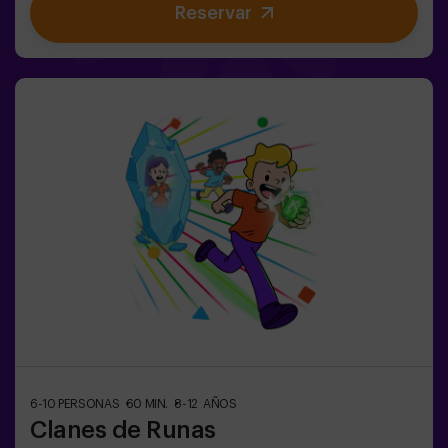
Reservar
mente🎉 Ideal para fiestas infantiles y
cumpleaños emocionantes🎁 Recuerdos inolvidables y
sorpresas para todos los participantes🕒 La partida se
divide en 2 bloques de 20 minutos, con una pausa de 5
minutos entre medias para que los peques puedan
descansar, hidratarse y recargar energías antes de
seguir jugando.👧👦 Para niños de 5 a 9 años. Si tienen
10 años o más, ¡la versión clásica de Pulse Up: El Suelo
es Lava es perfecta para ellos!Los niños deberán
colaborar, pensar rápido y moverse aún más rápido para
superar todos los retos. ¡Verán su progreso en tiempo
real en pantalla y celebrarán cada victoria como un
verdadero logro! 🏆Diversión
activa, segura y original para fiestas infantiles, salidas
en familia o simplemente para liberar energía de la
forma más divertida.✅ Ideal para niños | familias |
fiestas infantilesImportante: los niños deben ir
acompañados de un adulto, que cuenta como jugador.
6-10 PERSONAS
60 MIN.
8-12 AÑOS
Clanes de Runas