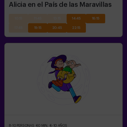
Alicia en el País de las Maravillas
10:15
11:45
13:15
14:45
16:15
17:45
19:15
20:45
22:15
8-10
PERSONAS
60
MIN.
6-10
AÑOS