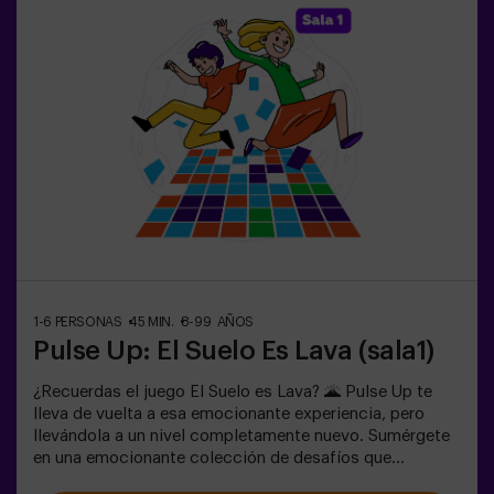
envolvente, con túneles, escondites y efectos de luz y
sonido que hacen la experiencia inolvidable✅ Ideal para
grupos grandes | planes con amigos | adolescentes |
team building❗Los jugadores menores de 14 años o igual
deberán entrar acompañados por al menos de un adulto.
Existe la opción de que un monitor les acompañe en la
aventura, consúltanos las condiciones.❗Este juego no es
recomendable para personas con miedo a la oscuridad.
1-6 PERSONAS
45 MIN.
8-99 AÑOS
Pulse Up: El Suelo Es Lava (sala1)
¿Recuerdas el juego El Suelo es Lava? 🌋 Pulse Up te
lleva de vuelta a esa emocionante experiencia, pero
llevándola a un nivel completamente nuevo. Sumérgete
en una emocionante colección de desafíos que
estimulan tanto tu mente como tu cuerpo. 🧠 💪💥 5