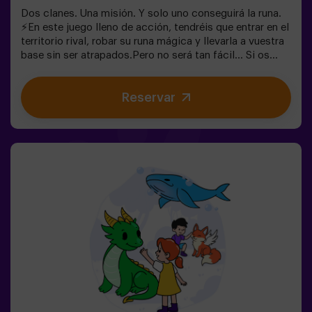
Dos clanes. Una misión. Y solo uno conseguirá la runa.
⚡En este juego lleno de acción, tendréis que entrar en el
territorio rival, robar su runa mágica y llevarla a vuestra
base sin ser atrapados.Pero no será tan fácil… Si os
capturan, quedaréis congelados hasta que un
compañero os libere. ❄️La clave está en moverse rápido,
Reservar
coordinarse y saber cuándo atacar o defender.Aquí no
solo se trata de correr, sino de jugar en equipo y tomar
decisiones en el momento justo.✨ Una experiencia
dinámica y divertida donde cada partida se convierte en
un auténtico reto entre clanes.✅ Ideal para niños |
adolescentes | cumpleaños infantiles | fiestas infantiles