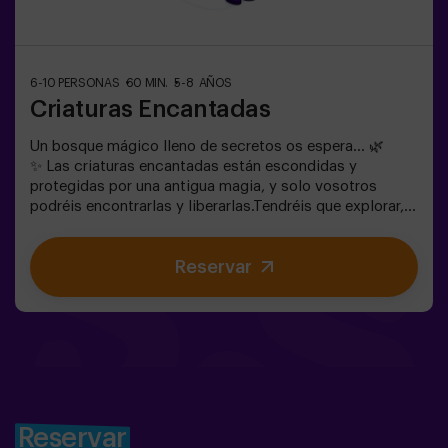
6-10 PERSONAS
60 MIN.
5-8 AÑOS
Criaturas Encantadas
Un bosque mágico lleno de secretos os espera… 🌿
✨ Las criaturas encantadas están escondidas y
protegidas por una antigua magia, y solo vosotros
podréis encontrarlas y liberarlas.Tendréis que explorar,
observar y colaborar en equipo para descubrir dónde se
esconden y cómo romper los hechizos que las
Reservar
mantienen atrapadas. Cada criatura es única y os
pondrá a prueba de una forma diferente.Aquí no se trata
de competir, sino de ayudar, descubrir y vivir una
aventura juntos.✨ Una experiencia llena de magia y
sorpresa, donde cada hallazgo os acerca a romper el
hechizo del bosque.✅ Ideal para niños | grupos de
amigos | cumpleaños y celebraciones
Reservar