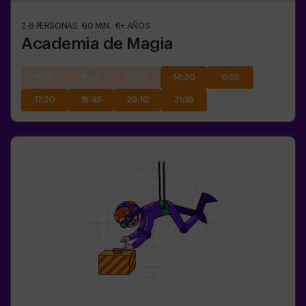
2-8
PERSONAS
60
MIN.
8+
AÑOS
Academia de Magia
10:15
11:40
13:05
14:30
15:55
17:20
18:45
20:10
21:35