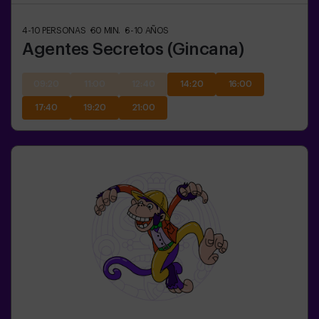
4-10
PERSONAS
60
MIN.
6-10
AÑOS
Agentes Secretos (Gincana)
09:20
11:00
12:40
14:20
16:00
17:40
19:20
21:00