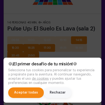
1-6
PERSONAS
45
MIN.
8+
AÑOS
Pulse Up: El Suelo Es Lava (sala 2)
09:55
11:00
12:05
13:10
14:15
15:20
16:25
17:30
18:35
19:40
20:45
21:50
🍪¡El primer desafío de tu misión!🍪
Selecciona tus cookies para personalizar tu experiencia
y prepárate para la aventura. Al continuar navegando,
aceptas el uso
de cookies
y puedes ajustar tus
preferencias en cualquier momento.
chat
Aceptar todas
Rechazar