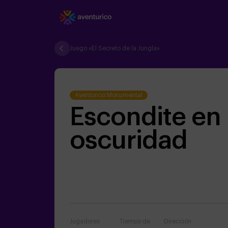
Juego «El Secreto de la Jungla»
Aventurico Monumental
Escondite en 
oscuridad
Jugadores
Tiempo de
Dirección