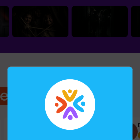
tes
Juan y Elena
Aventurico Monumental