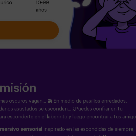
urico
10-99
años
 misión
smas oscuros vagan... 👻 En medio de pasillos enredados,
adanos asustados se esconden... ¿Puedes confiar en tu
para esconderte en el laberinto y luego encontrar a tus amig
nmersivo sensorial
inspirado en las escondidas de siempre,