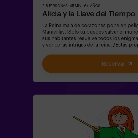
2-8 PERSONAS
45 MIN.
6+ AÑOS
Alicia y la Llave del Tiempo
La Reina mala de corazones pone en peligr
Maravillas. ¡Solo tú puedes salvar el mun
sus habitantes resuelve todos los enigm
y vence las intrigas de la reina. ¿Estás 
el viaje más cautivante de tu vida con Ali
juego de escape destinado para niños a p
Reservar
también! Tenemos posibilidad de reservar
local para celebrar, merendar y soplar las 
niños | familias | cumpleaños infantiles❗
iguales de 14 años tendrán que entrar a
menos de un adulto.⚠️ Existen pasos estr
dificultad: bajo.