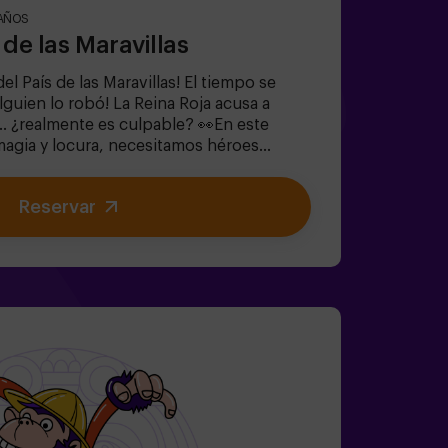
AÑOS
s de las Maravillas
el País de las Maravillas! El tiempo se
alguien lo robó! La Reina Roja acusa a
. ¿realmente es culpable? 👀En este
agia y locura, necesitamos héroes
lver enigmas absurdos (como los que le
🔹 Enfrentarte a personajes icónicos
Reservar
 de Corazones!).🔹Encontrar el tiempo
 País de las Maravillas desaparezca para
rupos grandes | planes con amigos |
team building¿Serás tú quien salve este
res de 14 años: requieren 1 adulto
n monitor disponible (consulta