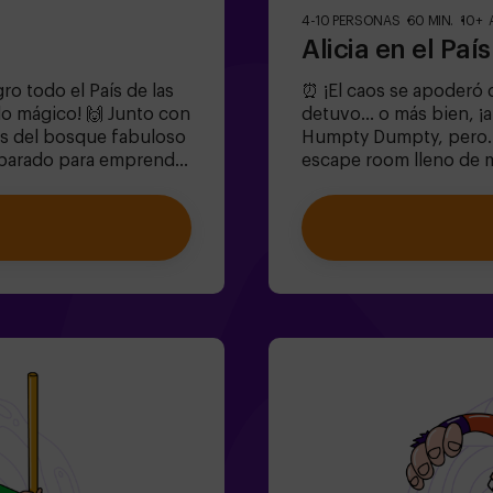
4-10 PERSONAS
60 MIN.
10+ 
Alicia en el Paí
o todo el País de las
⏰ ¡El caos se apoderó d
do mágico! 🙌 Junto con
detuvo... o más bien, ¡
as del bosque fabuloso
Humpty Dumpty, pero..
preparado para emprender
escape room lleno de m
cia y el conejo? 🐇Es un
valientes para:🔹 Reso
artir de 6 años
gustan al Sombrerero).
 un espacio fuera del
(¡cuidado con la Reina
velas. 🎂✅ Ideal para
perdido antes de que el
 Los niños menores o
siempre.✅ Ideal para g
compañados por al
despedida de soltera | 
echos ⚠️🧩 Nivel de
mundo fantástico?❗Meno
acompañanteOpción co
condiciones)