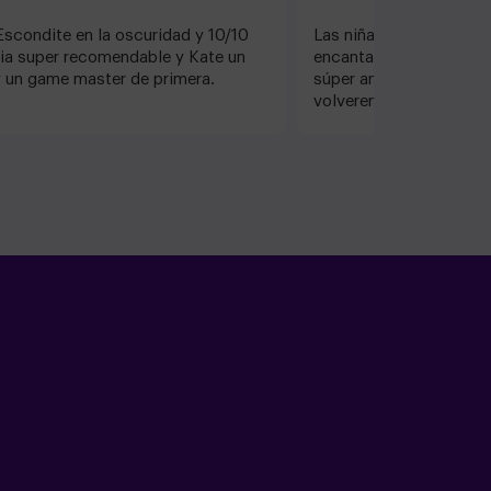
scondite en la oscuridad y 10/10
Las niñas han hecho El 
ia super recomendable y Kate un
encantado. La chica qu
 un game master de primera.
súper amable. Un 10. H
volveremos a hacer