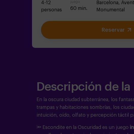
juego
4-12
Barcelona,
Avent
60 min.
personas
Monumental
Reservar
Descripción de la
En la oscura ciudad subterránea, los fanta
trampas y habitaciones sombrías, los ciud
intuición, oído, olfato y percepción táctil 
🔦 Escondite en la Oscuridad es un juego
i