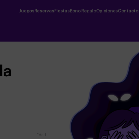
Juegos
Reservas
Fiestas
Bono Regalo
Opiniones
Contacto
la
Edad