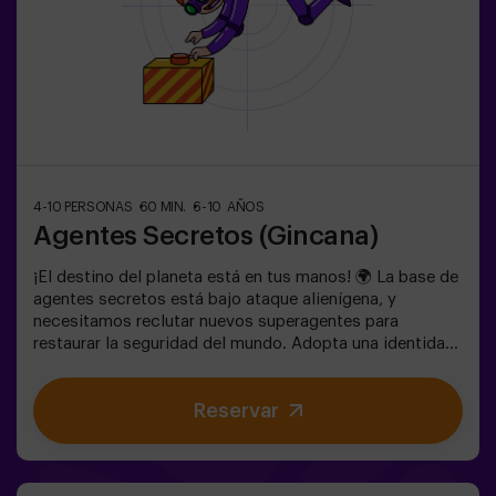
4-10 PERSONAS
60 MIN.
6-10 AÑOS
Agentes Secretos (Gincana)
¡El destino del planeta está en tus manos! 🌍 La base de
agentes secretos está bajo ataque alienígena, y
necesitamos reclutar nuevos superagentes para
restaurar la seguridad del mundo. Adopta una identidad
secreta, entrena tus habilidades y forma parte de un
equipo excepcional, preparado para enfrentar cualquier
Reservar
amenaza. 💪 ¡Cada segundo cuenta! ¿Te atreves a
aceptar la misión? 🎯 El juego está diseñado
exclusivamente para niños de 6 a 10 años. Llevar ropa
cómoda, actividad exclusiva para niños.✅ Ideal para