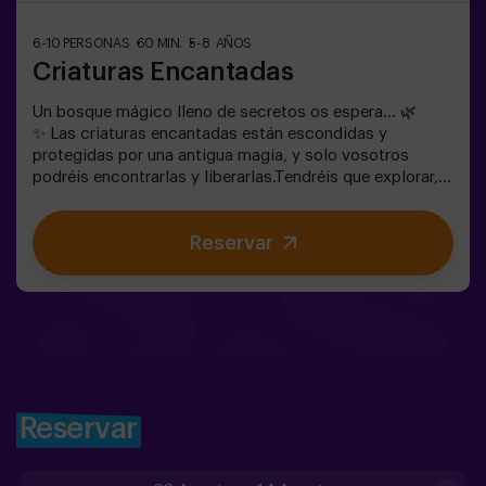
6-10 PERSONAS
60 MIN.
5-8 AÑOS
Criaturas Encantadas
Un bosque mágico lleno de secretos os espera… 🌿
✨ Las criaturas encantadas están escondidas y
protegidas por una antigua magia, y solo vosotros
podréis encontrarlas y liberarlas.Tendréis que explorar,
observar y colaborar en equipo para descubrir dónde se
esconden y cómo romper los hechizos que las
Reservar
mantienen atrapadas. Cada criatura es única y os
pondrá a prueba de una forma diferente.Aquí no se trata
de competir, sino de ayudar, descubrir y vivir una
aventura juntos.✨ Una experiencia llena de magia y
sorpresa, donde cada hallazgo os acerca a romper el
hechizo del bosque.✅ Ideal para niños | grupos de
amigos | cumpleaños y celebraciones
Reservar