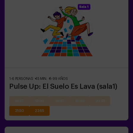
1-6
PERSONAS
45
MIN.
8-99
AÑOS
Pulse Up: El Suelo Es Lava (sala1)
16:25
17:30
18:35
19:40
20:45
21:50
22:55