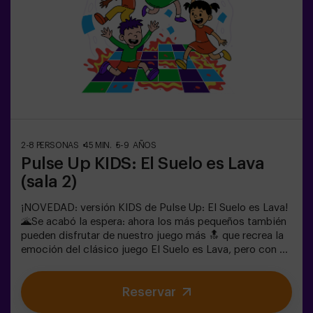
superar todos los retos. ¡Verán su progreso en tiempo
real en pantalla y celebrarán cada victoria como un
verdadero logro! 🏆Diversión activa, segura y original
para fiestas infantiles, salidas en familia o simplemente
para liberar energía de la forma más divertida.✅ Ideal
para niños | familias | fiestas infantilesImportante: los
niños deben ir acompañados de un adulto, que cuenta
como jugador.
2-8 PERSONAS
45 MIN.
5-9 AÑOS
Pulse Up KIDS: El Suelo es Lava
(sala 2)
¡NOVEDAD: versión KIDS de Pulse Up: El Suelo es Lava!
🌋Se acabó la espera: ahora los más pequeños también
pueden disfrutar de nuestro juego más 🔝 que recrea la
emoción del clásico juego El Suelo es Lava, pero con un
toque tecnológico y totalmente seguro.✨ Juegos
dinámicos y coloridos que estimulan el cuerpo y la
Reservar
mente🎉 Ideal para fiestas infantiles y
cumpleaños emocionantes🎁 Recuerdos inolvidables y