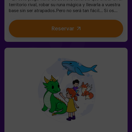
territorio rival, robar su runa mágica y llevarla a vuestra
base sin ser atrapados.Pero no será tan fácil… Si os
capturan, quedaréis congelados hasta que un
compañero os libere. ❄️La clave está en moverse rápido,
Reservar
coordinarse y saber cuándo atacar o defender.Aquí no
solo se trata de correr, sino de jugar en equipo y tomar
decisiones en el momento justo.✨ Una experiencia
dinámica y divertida donde cada partida se convierte en
un auténtico reto entre clanes.✅ Ideal para niños |
adolescentes | cumpleaños infantiles | fiestas infantiles