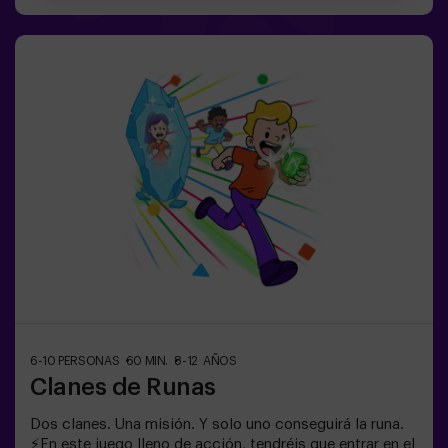
sorpresas para todos los participantes🕒 La partida se
divide en 2 bloques de 20 minutos, con una pausa de 5
minutos entre medias para que los peques puedan
descansar, hidratarse y recargar energías antes de
seguir jugando.👧👦 Para niños de 5 a 9 años. Si tienen
10 años o más, ¡la versión clásica de Pulse Up: El Suelo
es Lava es perfecta para ellos!Los niños deberán
colaborar, pensar rápido y moverse aún más rápido para
superar todos los retos. ¡Verán su progreso en tiempo
real en pantalla y celebrarán cada victoria como un
verdadero logro! 🏆Diversión
activa, segura y original para fiestas infantiles, salidas
en familia o simplemente para liberar energía de la
forma más divertida.✅ Ideal para niños | familias |
fiestas infantilesImportante: los niños deben ir
acompañados de un adulto, que cuenta como jugador.
6-10 PERSONAS
60 MIN.
8-12 AÑOS
Clanes de Runas
Dos clanes. Una misión. Y solo uno conseguirá la runa.
⚡En este juego lleno de acción, tendréis que entrar en el