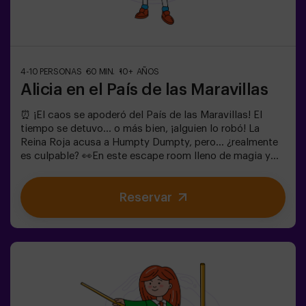
4-10 PERSONAS
60 MIN.
10+ AÑOS
Alicia en el País de las Maravillas
⏰ ¡El caos se apoderó del País de las Maravillas! El
tiempo se detuvo... o más bien, ¡alguien lo robó! La
Reina Roja acusa a Humpty Dumpty, pero... ¿realmente
es culpable? 👀En este escape room lleno de magia y
locura, necesitamos héroes valientes para:🔹 Resolver
enigmas absurdos (como los que le gustan al
Reservar
Sombrerero).🔹 Enfrentarte a personajes icónicos
(¡cuidado con la Reina de Corazones!).🔹Encontrar el
tiempo perdido antes de que el País de las Maravillas
desaparezca para siempre.✅ Ideal para grupos grandes
| planes con amigos | despedida de soltera | team
building¿Serás tú quien salve este mundo fantástico?
❗Menores de 14 años: requieren 1 adulto
acompañanteOpción con monitor disponible (consulta