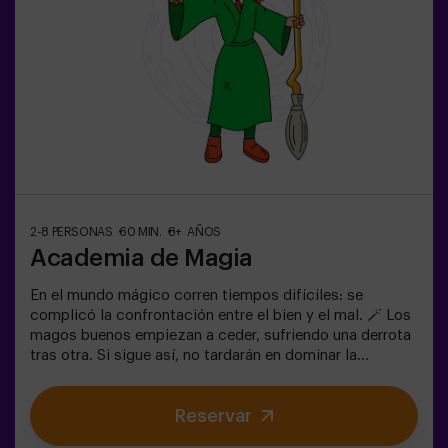
condiciones)
2-8 PERSONAS
60 MIN.
8+ AÑOS
Academia de Magia
En el mundo mágico corren tiempos difíciles: se
complicó la confrontación entre el bien y el mal. 🪄 Los
magos buenos empiezan a ceder, sufriendo una derrota
tras otra. Si sigue así, no tardarán en dominar la
oscuridad y el caos. La única posibilidad de restaurar el
equilibrio es utilizar el poder de la Piedra Filosofal.
Reservar
Primero hay que crearla pero... ¡nadie ha conseguido
hacerlo en toda la historia de la magia! Os espera la