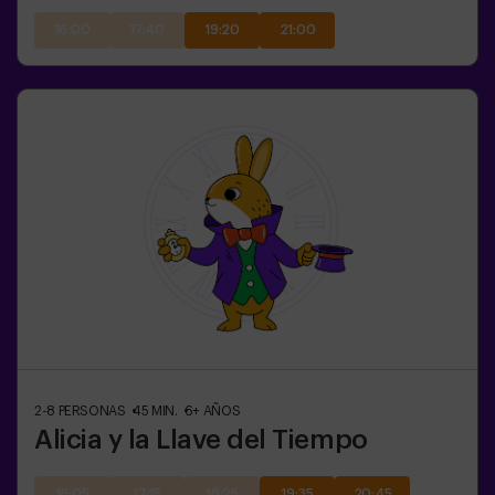
16:00
17:40
19:20
21:00
2-8
PERSONAS
45
MIN.
6+
AÑOS
Alicia y la Llave del Tiempo
16:05
17:15
18:25
19:35
20:45