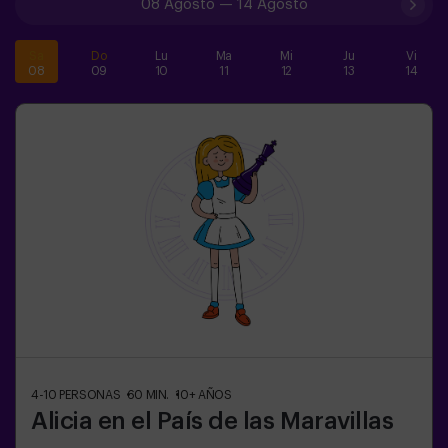
08 Agosto
—
14 Agosto
Sa
Do
Lu
Ma
Mi
Ju
Vi
08
09
10
11
12
13
14
4-10
PERSONAS
60
MIN.
10+
AÑOS
Alicia en el País de las Maravillas