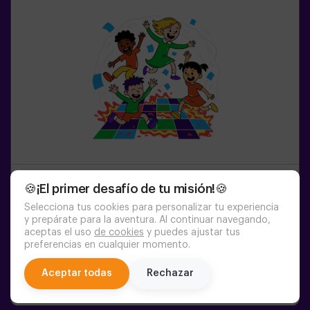
🍪¡El primer desafío de tu misión!🍪
2-8
PERSONAS
45
MIN.
5-9
AÑOS
Pulse Up KIDS: El Suelo es Lava
Selecciona tus cookies para personalizar tu experiencia
y prepárate para la aventura. Al continuar navegando,
(sala 1)
aceptas el uso
de cookies
y puedes ajustar tus
preferencias en cualquier momento.
16:25
17:30
18:35
19:40
20:45
chat
Aceptar todas
Rechazar
21:50
22:55