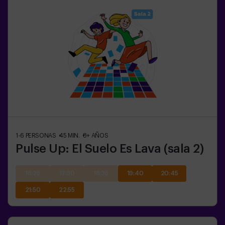
1-6
PERSONAS
45
MIN.
8+
AÑOS
Pulse Up: El Suelo Es Lava (sala 2)
16:25
17:30
18:35
19:40
20:45
21:50
22:55