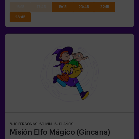
16:15
17:45
19:15
20:45
22:15
23:45
8-10
PERSONAS
60
MIN.
6-10
AÑOS
Misión Elfo Mágico (Gincana)