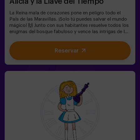
Alicia y la Llave del Tiempo
La Reina mala de corazones pone en peligro todo el
País de las Maravillas. ¡Solo tú puedes salvar el mundo
mágico! 🙌 Junto con sus habitantes resuelve todos los
enigmas del bosque fabuloso y vence las intrigas de la
reina. ¿Estás preparado para emprender el viaje más
cautivante de tu vida con Alicia y el conejo? 🐇Es un
Reservar
juego de escape destinado para niños a partir de 6 años
también! Tenemos posibilidad de reservar un espacio
fuera del local para celebrar, merendar y soplar las
velas. 🎂✅ Ideal para niños | familias | cumpleaños
infantiles❗ Los niños menores o iguales de 14 años
tendrán que entrar acompañados por al menos de un
adulto.⚠️ Existen pasos estrechos ⚠️🧩 Nivel de
dificultad: bajo.