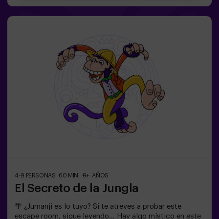
misión complicada de salvar el mundo.✅ Ideal para
familias | niños | cumpleaños infantiles | parejas ❗ Los
jugadores menores o igual de 14 años deberán entrar
acompañados por al menos de un adulto. Existe la
opción de que un monitor les acompañe en la aventura,
consúltanos las condiciones.⚠️ Existen pasos
estrechos ⚠️🧩 Nivel de dificultad: bajo.
4-9 PERSONAS
60 MIN.
9+ AÑOS
El Secreto de la Jungla
🌴 ¿Jumanji es lo tuyo? Si te atreves a probar este
escape room, sigue leyendo... Hay algo místico en este