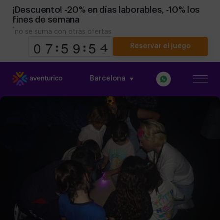
¡Descuento! -20% en días laborables, -10% los
fines de semana
*
no se suma con otras ofertas
Reservar el juego
Barcelona
9
9
0
0
8
7
7
0
5
5
0
9
9