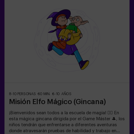
niños | cumpleaños infantiles | fiestas infantilesNO ES
UN ESCAPE ROOM. Gincana para niños ambientada en
un entrenamiento de super agentes. Incluye juego de
Lasers. El juego se juega en oscuridad con luces led.
Las gincanas son una serie de juegos físicos en equipo
coordinadas por un monitor.
8-10 PERSONAS
60 MIN.
6-10 AÑOS
Misión Elfo Mágico (Gincana)
¡Bienvenidos sean todos a la escuela de magia! 🧙‍♀️ En
esta mágica gincana dirigida por el Game Máster 🎩, los
niños tendrán que enfrentarse a diferentes aventuras
donde atravesarán pruebas de habilidad y trabajo en