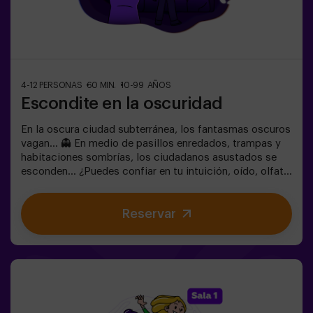
4-12 PERSONAS
60 MIN.
10-99 AÑOS
Escondite en la oscuridad
En la oscura ciudad subterránea, los fantasmas oscuros
vagan... 👻 En medio de pasillos enredados, trampas y
habitaciones sombrías, los ciudadanos asustados se
esconden... ¿Puedes confiar en tu intuición, oído, olfato
y percepción táctil para esconderte en el laberinto y
luego encontrar a tus amigos?🔦 Escondite en la
Reservar
Oscuridad es un juego inmersivo sensorial inspirado en
las escondidas de siempre, pero llevado a otro nivel:
movimiento, adrenalina y emoción real en completa
oscuridad. No es un escape room clásico: aquí vives la
acción en primera persona.La sala es segura y
envolvente, con túneles, escondites y efectos de luz y
sonido que hacen la experiencia inolvidable✅ Ideal para
grupos grandes | planes con amigos | adolescentes |