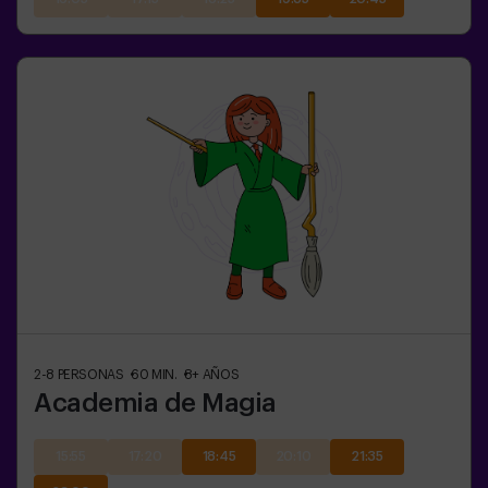
2-8
PERSONAS
60
MIN.
8+
AÑOS
Academia de Magia
15:55
17:20
18:45
20:10
21:35