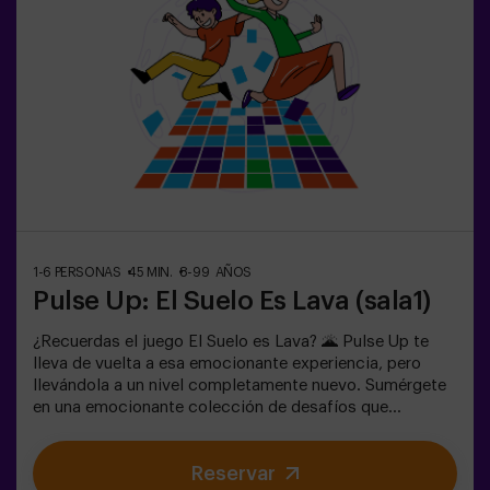
team building❗Los jugadores menores de 14 años o igual
deberán entrar acompañados por al menos de un adulto.
Existe la opción de que un monitor les acompañe en la
aventura, consúltanos las condiciones.❗Este juego no es
recomendable para personas con miedo a la oscuridad.
1-6 PERSONAS
45 MIN.
8-99 AÑOS
Pulse Up: El Suelo Es Lava (sala1)
¿Recuerdas el juego El Suelo es Lava? 🌋 Pulse Up te
lleva de vuelta a esa emocionante experiencia, pero
llevándola a un nivel completamente nuevo. Sumérgete
en una emocionante colección de desafíos que
estimulan tanto tu mente como tu cuerpo. 🧠 💪💥 5
niveles de dificultad para ajustarse a todos los niveles
Reservar
de habilidad.💥 40 juegos únicos que mantienen la