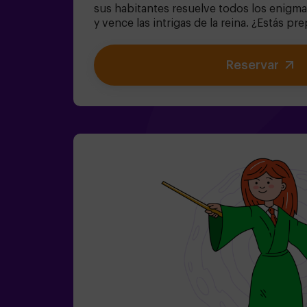
sus habitantes resuelve todos los enigm
y vence las intrigas de la reina. ¿Estás 
el viaje más cautivante de tu vida con Ali
juego de escape destinado para niños a p
Reservar
también! Tenemos posibilidad de reservar
local para celebrar, merendar y soplar las 
niños | familias | cumpleaños infantiles❗
iguales de 14 años tendrán que entrar a
menos de un adulto.⚠️ Existen pasos estr
dificultad: bajo.