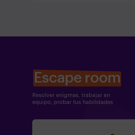
climatizada que se agradece mucho con
este calor! hemos estado muy comodos!! Sin
duda repetiremos!
Escape room
Resolver enigmas, trabajar en
equipo, probar tus habilidades