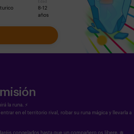
Edad
turico
8-12
años
 misión
rá la runa. ⚡
ntrar en el territorio rival, robar su runa mágica y llevarla a
edaréis congelados hasta que un compañero os libere. ❄️