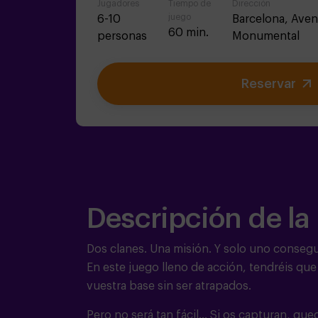
Jugadores
Tiempo de
Dirección
juego
6-10
Barcelona,
Aven
60 min.
personas
Monumental
Reservar
Descripción de la
Dos clanes. Una misión. Y solo uno consegui
En este juego lleno de acción, tendréis que e
vuestra base sin ser atrapados.
Pero no será tan fácil… Si os capturan, qu