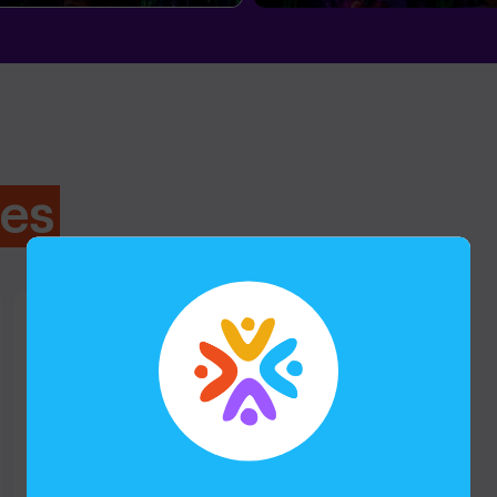
tes
Lara Hernandez
Aventurico Monumental
Hemos celebrado el aniversario de mi hija de
9 años y han hecho el Clanes de Runas. Lo
han pasado genial. Repetiremos seguro!