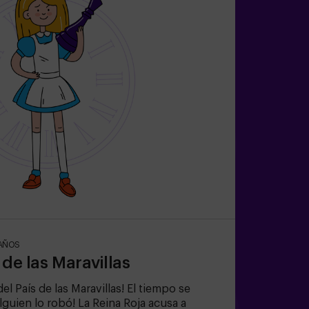
AÑOS
s de las Maravillas
el País de las Maravillas! El tiempo se
alguien lo robó! La Reina Roja acusa a