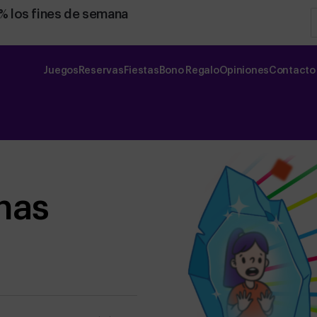
0% los fines de semana
Juegos
Reservas
Fiestas
Bono Regalo
Opiniones
Contacto
nas