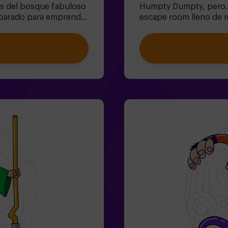
as del bosque fabuloso
Humpty Dumpty, pero..
preparado para emprender
escape room lleno de m
cia y el conejo? 🐇Es un
valientes para:🔹 Reso
artir de 6 años
gustan al Sombrerero).
 un espacio fuera del
(¡cuidado con la Reina
velas. 🎂✅ Ideal para
perdido antes de que el
 Los niños menores o
siempre.✅ Ideal para g
compañados por al
despedida de soltera | 
echos ⚠️🧩 Nivel de
mundo fantástico?❗Meno
acompañanteOpción co
condiciones)