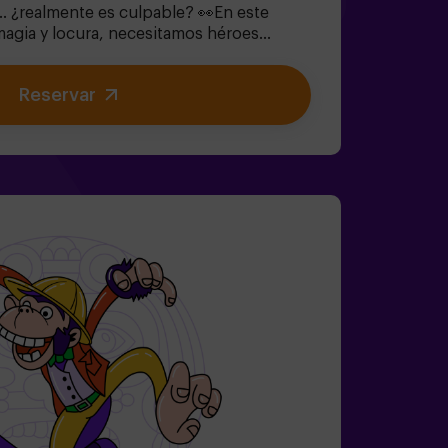
. ¿realmente es culpable? 👀En este
agia y locura, necesitamos héroes
lver enigmas absurdos (como los que le
🔹 Enfrentarte a personajes icónicos
Reservar
 de Corazones!).🔹Encontrar el tiempo
 País de las Maravillas desaparezca para
rupos grandes | planes con amigos |
team building¿Serás tú quien salve este
res de 14 años: requieren 1 adulto
n monitor disponible (consulta