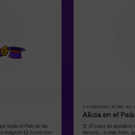
4-10 PERSONAS
60 MIN.
10+ 
Alicia en el Paí
o todo el País de las
⏰ ¡El caos se apoderó d
do mágico! 🙌 Junto con
detuvo... o más bien, ¡