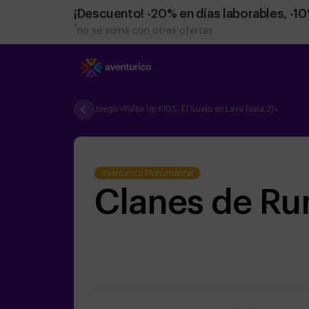
¡Descuento! -20% en días laborables, -1
*
no se suma con otras ofertas
Juego «Pulse Up KIDS: El Suelo es Lava (sala 2)»
Aventurico Monumental
Clanes de Ru