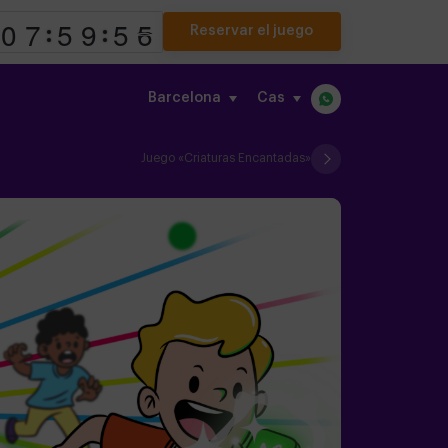
Reservar el juego
Barcelona
cas
Juego «Criaturas Encantadas»