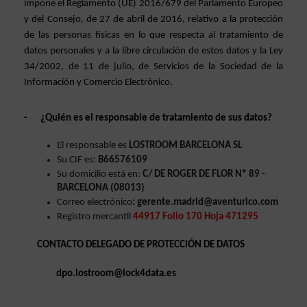
impone el Reglamento (UE) 2016/679 del Parlamento Europeo 
y del Consejo, de 27 de abril de 2016, relativo a la protección 
de las personas físicas en lo que respecta al tratamiento de 
datos personales y a la libre circulación de estos datos y la Ley 
34/2002, de 11 de julio, de Servicios de la Sociedad de la 
Información y Comercio Electrónico.
-
¿Quién es el responsable de tratamiento de sus datos?
El responsable es 
LOSTROOM BARCELONA SL
Su CIF es: 
B66576109
Su domicilio está en:
 C/ DE ROGER DE FLOR Nº 89 - 
BARCELONA (08013)
Correo electrónico
: gerente.madrid@aventurico.com
Registro mercantil 
44917 Folio 170 Hoja 471295
CONTACTO DELEGADO DE PROTECCIÓN DE DATOS 
dpo.lostroom@lock4data.es