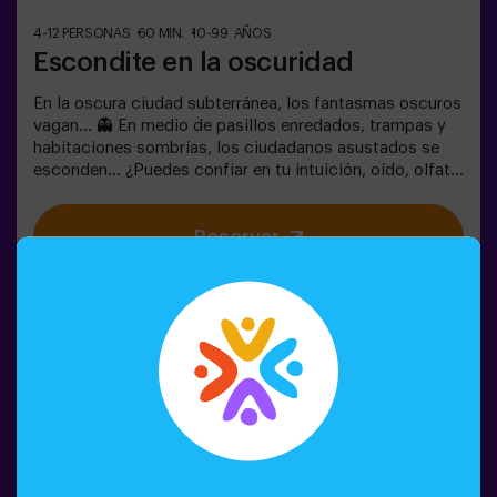
4-12 PERSONAS
60 MIN.
10-99 AÑOS
Escondite en la oscuridad
En la oscura ciudad subterránea, los fantasmas oscuros
vagan... 👻 En medio de pasillos enredados, trampas y
habitaciones sombrías, los ciudadanos asustados se
esconden... ¿Puedes confiar en tu intuición, oído, olfato
y percepción táctil para esconderte en el laberinto y
luego encontrar a tus amigos?🔦 Escondite en la
Reservar
Oscuridad es un juego inmersivo sensorial inspirado en
las escondidas de siempre, pero llevado a otro nivel:
movimiento, adrenalina y emoción real en completa
oscuridad. No es un escape room clásico: aquí vives la
acción en primera persona.La sala es segura y
envolvente, con túneles, escondites y efectos de luz y
sonido que hacen la experiencia inolvidable✅ Ideal para
grupos grandes | planes con amigos | adolescentes |
team building❗Los jugadores menores de 14 años o igual
deberán entrar acompañados por al menos de un adulto.
Existe la opción de que un monitor les acompañe en la
aventura, consúltanos las condiciones.❗Este juego no es