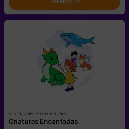
Reservar
coordinarse y saber cuándo atacar o defender.Aquí no
solo se trata de correr, sino de jugar en equipo y tomar
decisiones en el momento justo.✨ Una experiencia
dinámica y divertida donde cada partida se convierte en
un auténtico reto entre clanes.✅ Ideal para niños |
adolescentes | cumpleaños infantiles | fiestas infantiles
6-10 PERSONAS
60 MIN.
5-8 AÑOS
Criaturas Encantadas