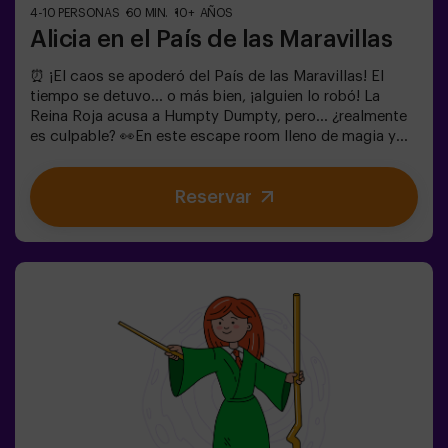
4-10 PERSONAS
60 MIN.
10+ AÑOS
Alicia en el País de las Maravillas
⏰ ¡El caos se apoderó del País de las Maravillas! El
tiempo se detuvo... o más bien, ¡alguien lo robó! La
Reina Roja acusa a Humpty Dumpty, pero... ¿realmente
es culpable? 👀En este escape room lleno de magia y
locura, necesitamos héroes valientes para:🔹 Resolver
enigmas absurdos (como los que le gustan al
Reservar
Sombrerero).🔹 Enfrentarte a personajes icónicos
(¡cuidado con la Reina de Corazones!).🔹Encontrar el
tiempo perdido antes de que el País de las Maravillas
desaparezca para siempre.✅ Ideal para grupos grandes
| planes con amigos | despedida de soltera | team
building¿Serás tú quien salve este mundo fantástico?
❗Menores de 14 años: requieren 1 adulto
acompañanteOpción con monitor disponible (consulta
condiciones)