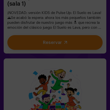
(sala 1)
¡NOVEDAD: versión KIDS de Pulse Up: El Suelo es Lava!
🌋Se acabó la espera: ahora los más pequeños también
pueden disfrutar de nuestro juego más 🔝 que recrea la
emoción del clásico juego El Suelo es Lava, pero con un
toque tecnológico y totalmente seguro.✨ Juegos
dinámicos y coloridos que estimulan el cuerpo y la
Reservar
mente🎉 Ideal para fiestas infantiles y
cumpleaños emocionantes🎁 Recuerdos inolvidables y
sorpresas para todos los participantes🕒 La partida se
divide en 2 bloques de 20 minutos, con una pausa de 5
minutos entre medias para que los peques puedan
descansar, hidratarse y recargar energías antes de
seguir jugando.👧👦 Para niños de 5 a 9 años. Si tienen
10 años o más, ¡la versión clásica de Pulse Up: El Suelo
es Lava es perfecta para ellos!Los niños deberán
colaborar, pensar rápido y moverse aún más rápido para
superar todos los retos. ¡Verán su progreso en tiempo
real en pantalla y celebrarán cada victoria como un
verdadero logro! 🏆Diversión activa, segura y original
para fiestas infantiles, salidas en familia o simplemente