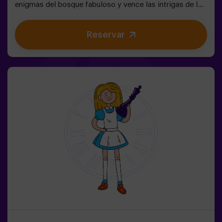
enigmas del bosque fabuloso y vence las intrigas de la
reina. ¿Estás preparado para emprender el viaje más
cautivante de tu vida con Alicia y el conejo? 🐇Es un
Reservar
juego de escape destinado para niños a partir de 6 años
también! Tenemos posibilidad de reservar un espacio
fuera del local para celebrar, merendar y soplar las
velas. 🎂✅ Ideal para niños | familias | cumpleaños
infantiles❗ Los niños menores o iguales de 14 años
tendrán que entrar acompañados por al menos de un
adulto.⚠️ Existen pasos estrechos ⚠️🧩 Nivel de
dificultad: bajo.