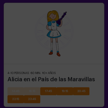
4-10
PERSONAS
60
MIN.
10+
AÑOS
Alicia en el País de las Maravillas
14:45
16:15
17:45
19:15
20:45
22:15
23:45