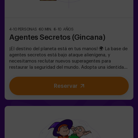
4-10 PERSONAS
60 MIN.
6-10 AÑOS
Agentes Secretos (Gincana)
¡El destino del planeta está en tus manos! 🌍 La base de
agentes secretos está bajo ataque alienígena, y
necesitamos reclutar nuevos superagentes para
restaurar la seguridad del mundo. Adopta una identidad
secreta, entrena tus habilidades y forma parte de un
equipo excepcional, preparado para enfrentar cualquier
Reservar
amenaza. 💪 ¡Cada segundo cuenta! ¿Te atreves a
aceptar la misión? 🎯 El juego está diseñado
exclusivamente para niños de 6 a 10 años. Llevar ropa
cómoda, actividad exclusiva para niños.✅ Ideal para
niños | cumpleaños infantiles | fiestas infantilesNO ES
UN ESCAPE ROOM. Gincana para niños ambientada en
un entrenamiento de super agentes. Incluye juego de
Lasers. El juego se juega en oscuridad con luces led.
Las gincanas son una serie de juegos físicos en equipo