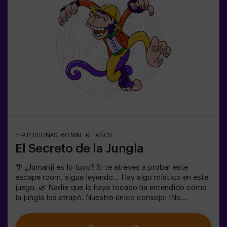
consúltanos las condiciones.⚠️ Existen pasos
estrechos ⚠️🧩 Nivel de dificultad: bajo.
4-9 PERSONAS
60 MIN.
9+ AÑOS
El Secreto de la Jungla
🌴 ¿Jumanji es lo tuyo? Si te atreves a probar este
escape room, sigue leyendo... Hay algo místico en este
juego. 🌿 Nadie que lo haya tocado ha entendido cómo
la jungla los atrapó. Nuestro único consejo: ¡No
empieces si no estás dispuesto a terminarlo! ¿De
verdad creíais que sería fácil escapar de la jungla? 🐒⚡