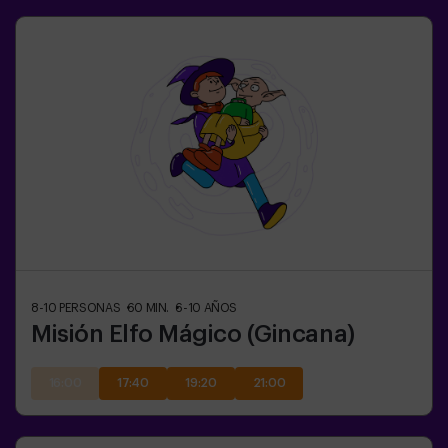
8-10
PERSONAS
60
MIN.
6-10
AÑOS
Misión Elfo Mágico (Gincana)
16:00
17:40
19:20
21:00