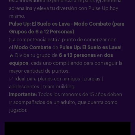
esta innovadora experiencia a España. 🙌 Siente la
adrenalina y eleva tu diversión con Pulse Up hoy
mismo.
Pulse Up: El Suelo es Lava - Modo Combate (para
Grupos de 6 a 12 Personas)
¡La competencia está a punto de comenzar con
el
Modo Combate
de
Pulse Up: El Suelo es Lava
!
🔥 Divide tu grupo de
6 a 12 personas
en
dos
equipos
, cada uno compitiendo para conseguir la
mayor cantidad de puntos.
✅ Ideal para planes con amigos | parejas |
adolescentes | team building
Importante:
Todos los menores de 15 años deben
ir acompañados de un adulto, que cuenta como
jugador.