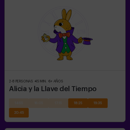
2-8
PERSONAS
45
MIN.
6+
AÑOS
Alicia y la Llave del Tiempo
14:55
16:05
17:15
18:25
19:35
20:45