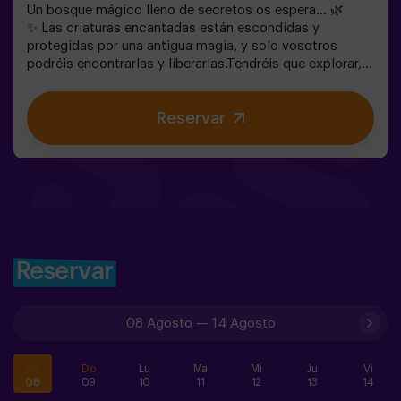
Un bosque mágico lleno de secretos os espera… 🌿
✨ Las criaturas encantadas están escondidas y
protegidas por una antigua magia, y solo vosotros
podréis encontrarlas y liberarlas.Tendréis que explorar,
observar y colaborar en equipo para descubrir dónde se
esconden y cómo romper los hechizos que las
Reservar
mantienen atrapadas. Cada criatura es única y os
pondrá a prueba de una forma diferente.Aquí no se trata
de competir, sino de ayudar, descubrir y vivir una
aventura juntos.✨ Una experiencia llena de magia y
sorpresa, donde cada hallazgo os acerca a romper el
hechizo del bosque.✅ Ideal para niños | grupos de
amigos | cumpleaños y celebraciones
Reservar
08 Agosto
—
14 Agosto
Sa
Do
Lu
Ma
Mi
Ju
Vi
08
09
10
11
12
13
14