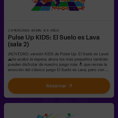
para liberar energía de la forma más divertida.✅ Ideal
para niños | familias | fiestas infantilesImportante: los
niños deben ir acompañados de un adulto, que cuenta
como jugador.
2-8 PERSONAS
45 MIN.
5-9 AÑOS
Pulse Up KIDS: El Suelo es Lava
(sala 2)
¡NOVEDAD: versión KIDS de Pulse Up: El Suelo es Lava!
🌋Se acabó la espera: ahora los más pequeños también
pueden disfrutar de nuestro juego más 🔝 que recrea la
emoción del clásico juego El Suelo es Lava, pero con un
toque tecnológico y totalmente seguro.✨ Juegos
dinámicos y coloridos que estimulan el cuerpo y la
Reservar
mente🎉 Ideal para fiestas infantiles y
cumpleaños emocionantes🎁 Recuerdos inolvidables y
sorpresas para todos los participantes🕒 La partida se
divide en 2 bloques de 20 minutos, con una pausa de 5
minutos entre medias para que los peques puedan
descansar, hidratarse y recargar energías antes de
seguir jugando.👧👦 Para niños de 5 a 9 años. Si tienen