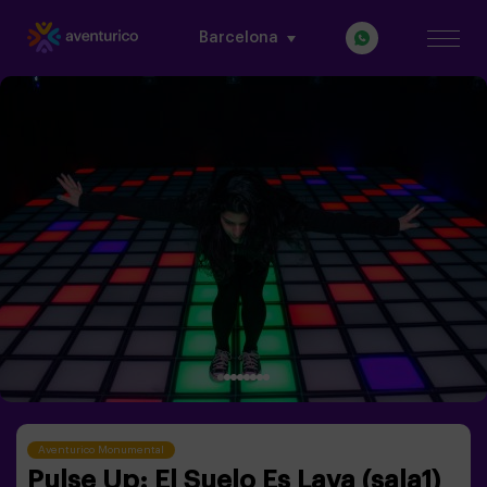
Barcelona
Aventurico Monumental
Pulse Up: El Suelo Es Lava (sala1)