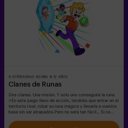
10 años o más, ¡la versión clásica de Pulse Up: El Suelo
es Lava es perfecta para ellos!Los niños deberán
colaborar, pensar rápido y moverse aún más rápido para
superar todos los retos. ¡Verán su progreso en tiempo
real en pantalla y celebrarán cada victoria como un
verdadero logro! 🏆Diversión
activa, segura y original para fiestas infantiles, salidas
en familia o simplemente para liberar energía de la
forma más divertida.✅ Ideal para niños | familias |
fiestas infantilesImportante: los niños deben ir
acompañados de un adulto, que cuenta como jugador.
6-10 PERSONAS
60 MIN.
8-12 AÑOS
Clanes de Runas
Dos clanes. Una misión. Y solo uno conseguirá la runa.
⚡En este juego lleno de acción, tendréis que entrar en el
territorio rival, robar su runa mágica y llevarla a vuestra
base sin ser atrapados.Pero no será tan fácil… Si os
capturan, quedaréis congelados hasta que un
compañero os libere. ❄️La clave está en moverse rápido,