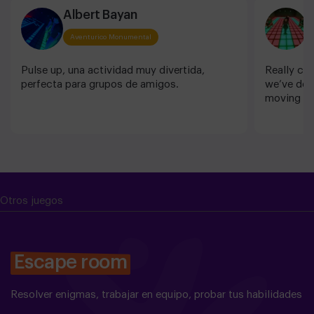
Albert Bayan
D
Aventurico Monumental
Pulse up, una actividad muy divertida,
Really coo
perfecta para grupos de amigos.
we’ve done
moving an
Otros juegos
Escape room
Resolver enigmas, trabajar en equipo, probar tus habilidades