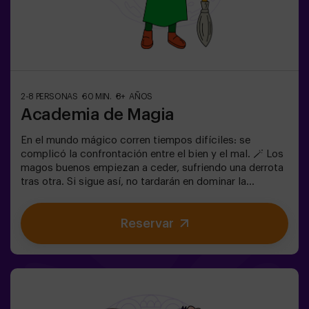
2-8 PERSONAS
60 MIN.
8+ AÑOS
Academia de Magia
En el mundo mágico corren tiempos difíciles: se
complicó la confrontación entre el bien y el mal. 🪄 Los
magos buenos empiezan a ceder, sufriendo una derrota
tras otra. Si sigue así, no tardarán en dominar la
oscuridad y el caos. La única posibilidad de restaurar el
equilibrio es utilizar el poder de la Piedra Filosofal.
Reservar
Primero hay que crearla pero... ¡nadie ha conseguido
hacerlo en toda la historia de la magia! Os espera la
misión complicada de salvar el mundo.✅ Ideal para
familias | niños | cumpleaños infantiles | parejas ❗ Los
jugadores menores o igual de 14 años deberán entrar
acompañados por al menos de un adulto. Existe la
opción de que un monitor les acompañe en la aventura,