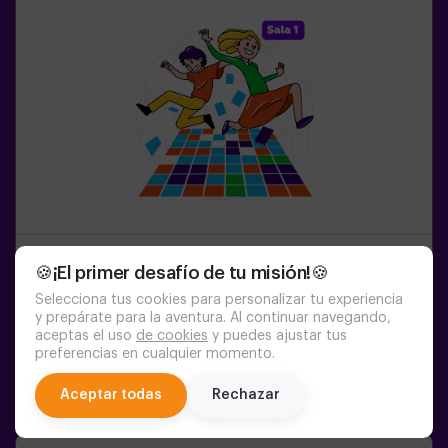
🍪¡El primer desafío de tu misión!🍪
1-6
PERSONAS
45
MIN.
8-99
AÑOS
Pulse Up: El Suelo Es Lava (sala1)
Selecciona tus cookies para personalizar tu experiencia
y prepárate para la aventura. Al continuar navegando,
aceptas el uso
de cookies
y puedes ajustar tus
15:20
16:25
17:30
18:35
19:40
preferencias en cualquier momento.
20:45
21:50
22:55
chat
Aceptar todas
Rechazar