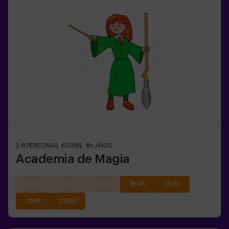
2-8
PERSONAS
60
MIN.
8+
AÑOS
Academia de Magia
14:30
15:55
17:20
18:45
20:10
21:35
23:00