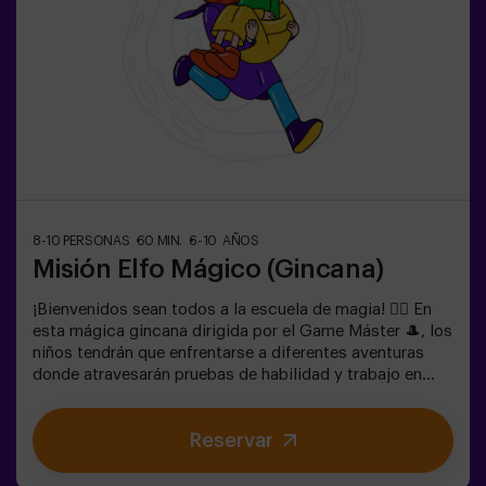
coordinadas por un monitor.
8-10 PERSONAS
60 MIN.
6-10 AÑOS
Misión Elfo Mágico (Gincana)
¡Bienvenidos sean todos a la escuela de magia! 🧙‍♀️ En
esta mágica gincana dirigida por el Game Máster 🎩, los
niños tendrán que enfrentarse a diferentes aventuras
donde atravesarán pruebas de habilidad y trabajo en
equipo e incluso... Tendrán que convertirse en elfos para
poder alcanzar una misión y saborear una dulce... muy
Reservar
dulce victoria. La imaginación es capaz de atravesar las
fronteras de la magia y esta gincana llevará a los
peques a experimentarlo. 🌟🎯 Es un juego destinado