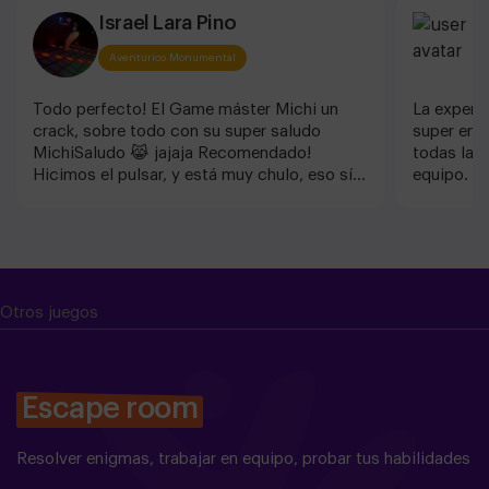
Israel Lara Pino
M
Aventurico Monumental
Todo perfecto! El Game máster Michi un
La experie
crack, sobre todo con su super saludo
super entr
MichiSaludo 😹 jajaja Recomendado!
todas las
Hicimos el pulsar, y está muy chulo, eso sí
equipo. A
PREPARAOS PARA SUDAR Y CORRER!!
atendido 
Otros juegos
Escape room
Resolver enigmas, trabajar en equipo, probar tus habilidades