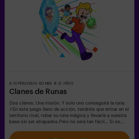
10 años o más, ¡la versión clásica de Pulse Up: El Suelo
es Lava es perfecta para ellos!Los niños deberán
colaborar, pensar rápido y moverse aún más rápido para
superar todos los retos. ¡Verán su progreso en tiempo
real en pantalla y celebrarán cada victoria como un
verdadero logro! 🏆Diversión
activa, segura y original para fiestas infantiles, salidas
en familia o simplemente para liberar energía de la
forma más divertida.✅ Ideal para niños | familias |
fiestas infantilesImportante: los niños deben ir
acompañados de un adulto, que cuenta como jugador.
6-10 PERSONAS
60 MIN.
8-12 AÑOS
Clanes de Runas
Dos clanes. Una misión. Y solo uno conseguirá la runa.
⚡En este juego lleno de acción, tendréis que entrar en el
territorio rival, robar su runa mágica y llevarla a vuestra
base sin ser atrapados.Pero no será tan fácil… Si os
capturan, quedaréis congelados hasta que un
compañero os libere. ❄️La clave está en moverse rápido,