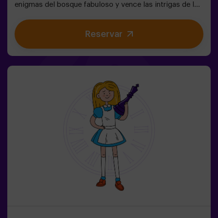
enigmas del bosque fabuloso y vence las intrigas de la
reina. ¿Estás preparado para emprender el viaje más
cautivante de tu vida con Alicia y el conejo? 🐇Es un
Reservar
juego de escape destinado para niños a partir de 6 años
también! Tenemos posibilidad de reservar un espacio
fuera del local para celebrar, merendar y soplar las
velas. 🎂✅ Ideal para niños | familias | cumpleaños
infantiles❗ Los niños menores o iguales de 14 años
tendrán que entrar acompañados por al menos de un
adulto.⚠️ Existen pasos estrechos ⚠️🧩 Nivel de
dificultad: bajo.