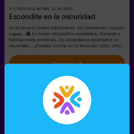
4-12 PERSONAS
60 MIN.
10-99 AÑOS
Escondite en la oscuridad
En la oscura ciudad subterránea, los fantasmas oscuros
vagan... 👻 En medio de pasillos enredados, trampas y
habitaciones sombrías, los ciudadanos asustados se
esconden... ¿Puedes confiar en tu intuición, oído, olfato
y percepción táctil para esconderte en el laberinto y
luego encontrar a tus amigos?🔦 Escondite en la
Reservar
Oscuridad es un juego inmersivo sensorial inspirado en
las escondidas de siempre, pero llevado a otro nivel:
movimiento, adrenalina y emoción real en completa
oscuridad. No es un escape room clásico: aquí vives la
acción en primera persona.La sala es segura y
envolvente, con túneles, escondites y efectos de luz y
sonido que hacen la experiencia inolvidable✅ Ideal para
grupos grandes | planes con amigos | adolescentes |
team building❗Los jugadores menores de 14 años o igual
deberán entrar acompañados por al menos de un adulto.
Existe la opción de que un monitor les acompañe en la
aventura, consúltanos las condiciones.❗Este juego no es