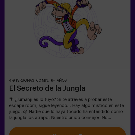
consúltanos las condiciones.⚠️ Existen pasos
estrechos ⚠️🧩 Nivel de dificultad: bajo.
4-9 PERSONAS
60 MIN.
9+ AÑOS
El Secreto de la Jungla
🌴 ¿Jumanji es lo tuyo? Si te atreves a probar este
escape room, sigue leyendo... Hay algo místico en este
juego. 🌿 Nadie que lo haya tocado ha entendido cómo
la jungla los atrapó. Nuestro único consejo: ¡No
empieces si no estás dispuesto a terminarlo! ¿De
verdad creíais que sería fácil escapar de la jungla? 🐒⚡