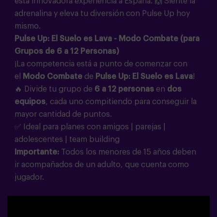
esta innovadora experiencia a España. 🙌 Siente la
adrenalina y eleva tu diversión con Pulse Up hoy
mismo.
Pulse Up: El Suelo es Lava - Modo Combate (para
Grupos de 6 a 12 Personas)
¡La competencia está a punto de comenzar con
el
Modo Combate
de
Pulse Up: El Suelo es Lava
!
🔥 Divide tu grupo de
6 a 12 personas
en
dos
equipos
, cada uno compitiendo para conseguir la
mayor cantidad de puntos.
✅ Ideal para planes con amigos | parejas |
adolescentes | team building
Importante:
Todos los menores de 15 años deben
ir acompañados de un adulto, que cuenta como
jugador.