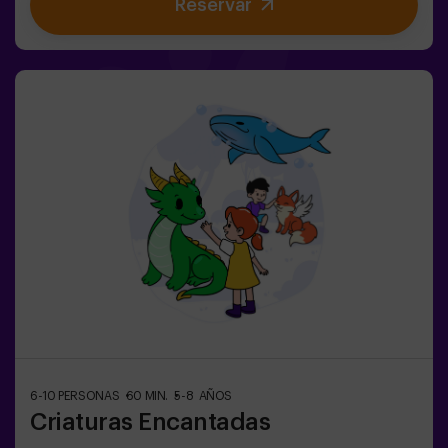
Reservar
coordinarse y saber cuándo atacar o defender.Aquí no
solo se trata de correr, sino de jugar en equipo y tomar
decisiones en el momento justo.✨ Una experiencia
dinámica y divertida donde cada partida se convierte en
un auténtico reto entre clanes.✅ Ideal para niños |
adolescentes | cumpleaños infantiles | fiestas infantiles
6-10 PERSONAS
60 MIN.
5-8 AÑOS
Criaturas Encantadas