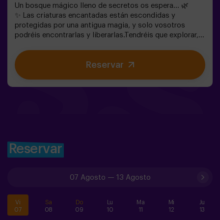
Un bosque mágico lleno de secretos os espera… 🌿
✨ Las criaturas encantadas están escondidas y
protegidas por una antigua magia, y solo vosotros
podréis encontrarlas y liberarlas.Tendréis que explorar,
observar y colaborar en equipo para descubrir dónde se
esconden y cómo romper los hechizos que las
Reservar
mantienen atrapadas. Cada criatura es única y os
pondrá a prueba de una forma diferente.Aquí no se trata
de competir, sino de ayudar, descubrir y vivir una
aventura juntos.✨ Una experiencia llena de magia y
sorpresa, donde cada hallazgo os acerca a romper el
hechizo del bosque.✅ Ideal para niños | grupos de
amigos | cumpleaños y celebraciones
Reservar
07 Agosto
—
13 Agosto
Vi
Sa
Do
Lu
Ma
Mi
Ju
07
08
09
10
11
12
13