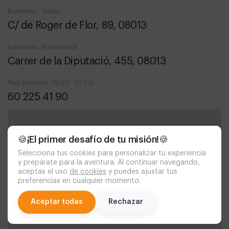
Barcelona , Tetuan
C/ de Roger de Flor, 89, 08013
Barcelona , Monumental
Carrer de la Diputació, 455, 08013
Para llamadas (16:00 - 22:00)
60 225 41 90
🍪¡El primer desafío de tu misión!🍪
Selecciona tus cookies para personalizar tu experiencia
y prepárate para la aventura. Al continuar navegando,
aceptas el uso
de cookies
y puedes ajustar tus
preferencias en cualquier momento.
chat
Aceptar todas
Rechazar