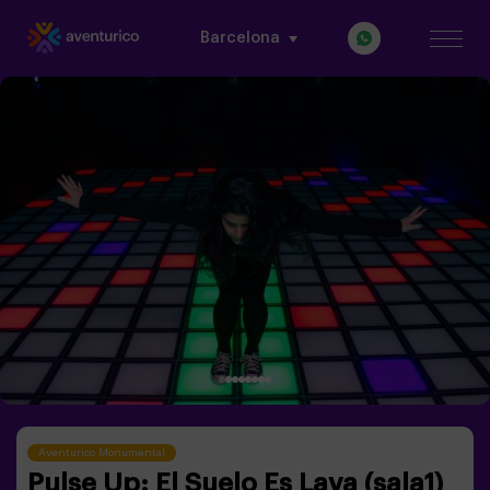
Barcelona
Aventurico Monumental
Pulse Up: El Suelo Es Lava (sala1)