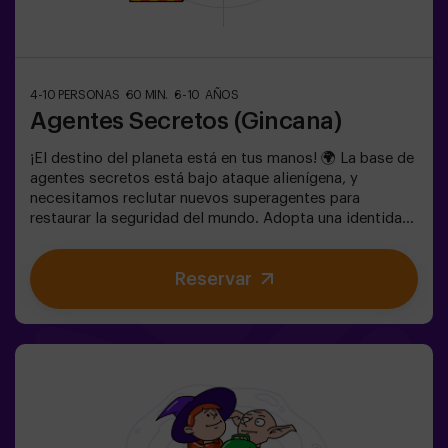
4-10 PERSONAS
60 MIN.
6-10 AÑOS
Agentes Secretos (Gincana)
¡El destino del planeta está en tus manos! 🌍 La base de
agentes secretos está bajo ataque alienígena, y
necesitamos reclutar nuevos superagentes para
restaurar la seguridad del mundo. Adopta una identidad
secreta, entrena tus habilidades y forma parte de un
equipo excepcional, preparado para enfrentar cualquier
Reservar
amenaza. 💪 ¡Cada segundo cuenta! ¿Te atreves a
aceptar la misión? 🎯 El juego está diseñado
exclusivamente para niños de 6 a 10 años. Llevar ropa
cómoda, actividad exclusiva para niños.✅ Ideal para
niños | cumpleaños infantiles | fiestas infantilesNO ES
UN ESCAPE ROOM. Gincana para niños ambientada en
un entrenamiento de super agentes. Incluye juego de
Lasers. El juego se juega en oscuridad con luces led.
Las gincanas son una serie de juegos físicos en equipo