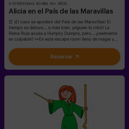
4-10 PERSONAS
60 MIN.
10+ AÑOS
Alicia en el País de las Maravillas
⏰ ¡El caos se apoderó del País de las Maravillas! El
tiempo se detuvo... o más bien, ¡alguien lo robó! La
Reina Roja acusa a Humpty Dumpty, pero... ¿realmente
es culpable? 👀En este escape room lleno de magia y
locura, necesitamos héroes valientes para:🔹 Resolver
enigmas absurdos (como los que le gustan al
Reservar
Sombrerero).🔹 Enfrentarte a personajes icónicos
(¡cuidado con la Reina de Corazones!).🔹Encontrar el
tiempo perdido antes de que el País de las Maravillas
desaparezca para siempre.✅ Ideal para grupos grandes
| planes con amigos | despedida de soltera | team
building¿Serás tú quien salve este mundo fantástico?
❗Menores de 14 años: requieren 1 adulto
acompañanteOpción con monitor disponible (consulta
condiciones)