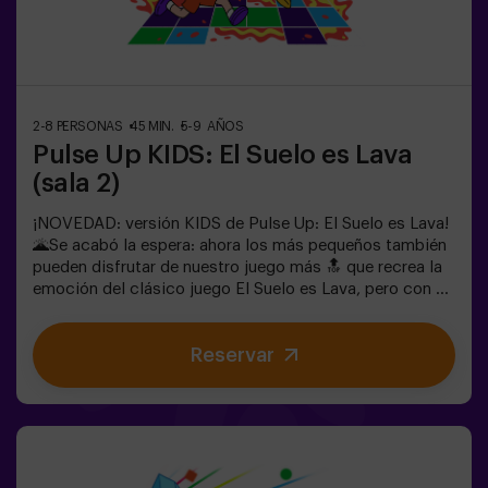
para liberar energía de la forma más divertida.✅ Ideal
para niños | familias | fiestas infantilesImportante: los
niños deben ir acompañados de un adulto, que cuenta
como jugador.
2-8 PERSONAS
45 MIN.
5-9 AÑOS
Pulse Up KIDS: El Suelo es Lava
(sala 2)
¡NOVEDAD: versión KIDS de Pulse Up: El Suelo es Lava!
🌋Se acabó la espera: ahora los más pequeños también
pueden disfrutar de nuestro juego más 🔝 que recrea la
emoción del clásico juego El Suelo es Lava, pero con un
toque tecnológico y totalmente seguro.✨ Juegos
dinámicos y coloridos que estimulan el cuerpo y la
Reservar
mente🎉 Ideal para fiestas infantiles y
cumpleaños emocionantes🎁 Recuerdos inolvidables y
sorpresas para todos los participantes🕒 La partida se
divide en 2 bloques de 20 minutos, con una pausa de 5
minutos entre medias para que los peques puedan
descansar, hidratarse y recargar energías antes de
seguir jugando.👧👦 Para niños de 5 a 9 años. Si tienen