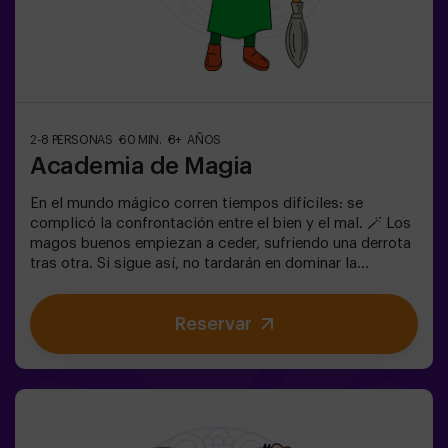
2-8 PERSONAS
60 MIN.
8+ AÑOS
Academia de Magia
En el mundo mágico corren tiempos difíciles: se
complicó la confrontación entre el bien y el mal. 🪄 Los
magos buenos empiezan a ceder, sufriendo una derrota
tras otra. Si sigue así, no tardarán en dominar la
oscuridad y el caos. La única posibilidad de restaurar el
equilibrio es utilizar el poder de la Piedra Filosofal.
Reservar
Primero hay que crearla pero... ¡nadie ha conseguido
hacerlo en toda la historia de la magia! Os espera la
misión complicada de salvar el mundo.✅ Ideal para
familias | niños | cumpleaños infantiles | parejas ❗ Los
jugadores menores o igual de 14 años deberán entrar
acompañados por al menos de un adulto. Existe la
opción de que un monitor les acompañe en la aventura,