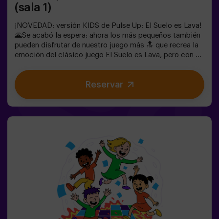
(sala 1)
¡NOVEDAD: versión KIDS de Pulse Up: El Suelo es Lava!
🌋Se acabó la espera: ahora los más pequeños también
pueden disfrutar de nuestro juego más 🔝 que recrea la
emoción del clásico juego El Suelo es Lava, pero con un
toque tecnológico y totalmente seguro.✨ Juegos
dinámicos y coloridos que estimulan el cuerpo y la
Reservar
mente🎉 Ideal para fiestas infantiles y
cumpleaños emocionantes🎁 Recuerdos inolvidables y
sorpresas para todos los participantes🕒 La partida se
divide en 2 bloques de 20 minutos, con una pausa de 5
minutos entre medias para que los peques puedan
descansar, hidratarse y recargar energías antes de
seguir jugando.👧👦 Para niños de 5 a 9 años. Si tienen
10 años o más, ¡la versión clásica de Pulse Up: El Suelo
es Lava es perfecta para ellos!Los niños deberán
colaborar, pensar rápido y moverse aún más rápido para
superar todos los retos. ¡Verán su progreso en tiempo
real en pantalla y celebrarán cada victoria como un
verdadero logro! 🏆Diversión activa, segura y original
para fiestas infantiles, salidas en familia o simplemente