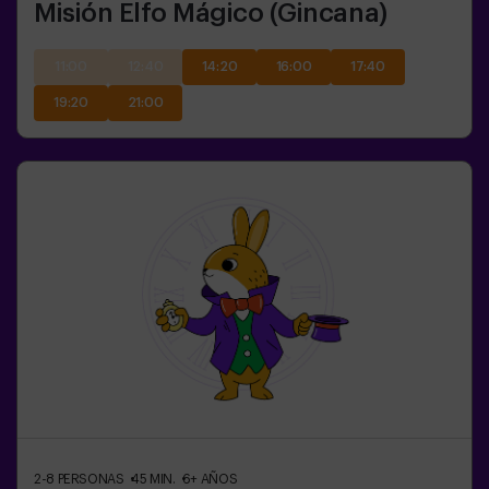
Misión Elfo Mágico (Gincana)
11:00
12:40
14:20
16:00
17:40
19:20
21:00
2-8
PERSONAS
45
MIN.
6+
AÑOS