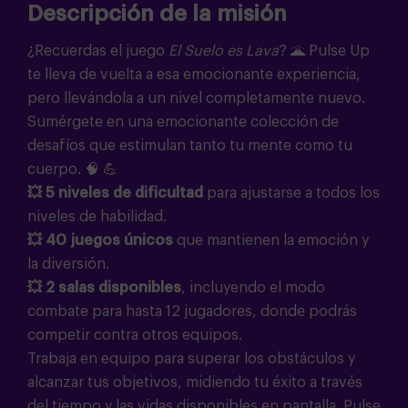
Descripción de la misión
¿Recuerdas el juego
El Suelo es Lava
?
🌋
Pulse Up
te lleva de vuelta a esa emocionante experiencia,
pero llevándola a un nivel completamente nuevo.
Sumérgete en una emocionante colección de
desafíos que estimulan tanto tu mente como tu
cuerpo.
🧠 💪
💥
5 niveles de dificultad
para ajustarse a todos los
niveles de habilidad.
💥
40 juegos únicos
que mantienen la emoción y
la diversión.
💥 2 salas disponibles
, incluyendo el
modo
combate
para hasta 12 jugadores, donde podrás
competir contra otros equipos.
Trabaja en equipo para superar los obstáculos y
alcanzar tus objetivos, midiendo tu éxito a través
del tiempo y las vidas disponibles en pantalla. Pulse