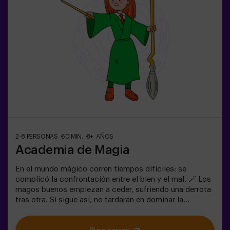
acompañanteOpción con monitor disponible (consulta
condiciones)
2-8 PERSONAS
60 MIN.
8+ AÑOS
Academia de Magia
En el mundo mágico corren tiempos difíciles: se
complicó la confrontación entre el bien y el mal. 🪄 Los
magos buenos empiezan a ceder, sufriendo una derrota
tras otra. Si sigue así, no tardarán en dominar la
oscuridad y el caos. La única posibilidad de restaurar el
equilibrio es utilizar el poder de la Piedra Filosofal.