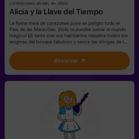
2-8 PERSONAS
45 MIN.
6+ AÑOS
Alicia y la Llave del Tiempo
La Reina mala de corazones pone en peligro todo el
País de las Maravillas. ¡Solo tú puedes salvar el mundo
mágico! 🙌 Junto con sus habitantes resuelve todos los
enigmas del bosque fabuloso y vence las intrigas de la
reina. ¿Estás preparado para emprender el viaje más
cautivante de tu vida con Alicia y el conejo? 🐇Es un
Reservar
juego de escape destinado para niños a partir de 6 años
también! Tenemos posibilidad de reservar un espacio
fuera del local para celebrar, merendar y soplar las
velas. 🎂✅ Ideal para niños | familias | cumpleaños
infantiles❗ Los niños menores o iguales de 14 años
tendrán que entrar acompañados por al menos de un
adulto.⚠️ Existen pasos estrechos ⚠️🧩 Nivel de
dificultad: bajo.