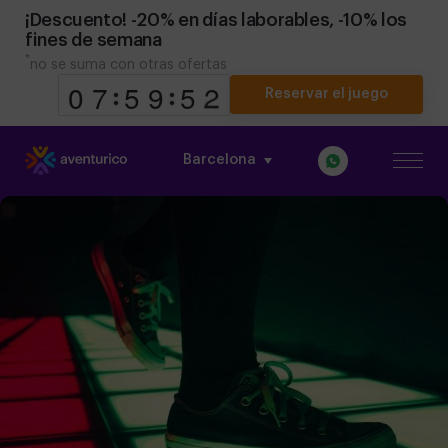
¡Descuento! -20% en días laborables, -10% los
fines de semana
*
no se suma con otras ofertas
Reservar el juego
Barcelona
9
9
0
0
8
7
7
0
5
5
0
9
9