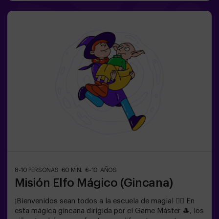
cómoda, actividad exclusiva para niños.✅ Ideal para
niños | cumpleaños infantiles | fiestas infantilesNO ES
UN ESCAPE ROOM. Gincana para niños ambientada en
un entrenamiento de super agentes. Incluye juego de
Lasers. El juego se juega en oscuridad con luces led.
Las gincanas son una serie de juegos físicos en equipo
coordinadas por un monitor.
8-10 PERSONAS
60 MIN.
6-10 AÑOS
Misión Elfo Mágico (Gincana)
¡Bienvenidos sean todos a la escuela de magia! 🧙‍♀️ En
esta mágica gincana dirigida por el Game Máster 🎩, los