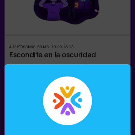
4-12 PERSONAS
60 MIN.
10-99 AÑOS
Escondite en la oscuridad
En la oscura ciudad subterránea, los fantasmas oscuros
vagan... 👻 En medio de pasillos enredados, trampas y
habitaciones sombrías, los ciudadanos asustados se
esconden... ¿Puedes confiar en tu intuición, oído, olfato
y percepción táctil para esconderte en el laberinto y
luego encontrar a tus amigos?🔦 Escondite en la
Reservar
Oscuridad es un juego inmersivo sensorial inspirado en
las escondidas de siempre, pero llevado a otro nivel:
movimiento, adrenalina y emoción real en completa
oscuridad. No es un escape room clásico: aquí vives la
acción en primera persona.La sala es segura y
envolvente, con túneles, escondites y efectos de luz y