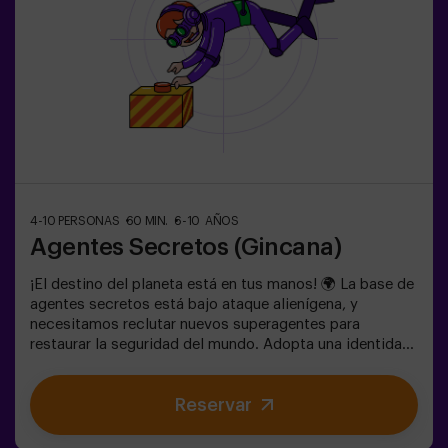
4-10 PERSONAS
60 MIN.
6-10 AÑOS
Agentes Secretos (Gincana)
¡El destino del planeta está en tus manos! 🌍 La base de
agentes secretos está bajo ataque alienígena, y
necesitamos reclutar nuevos superagentes para
restaurar la seguridad del mundo. Adopta una identidad
secreta, entrena tus habilidades y forma parte de un
equipo excepcional, preparado para enfrentar cualquier
Reservar
amenaza. 💪 ¡Cada segundo cuenta! ¿Te atreves a
aceptar la misión? 🎯 El juego está diseñado
exclusivamente para niños de 6 a 10 años. Llevar ropa