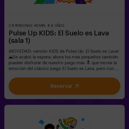
cada uno compitiendo para conseguir la mayor
cantidad de puntos.✅ Ideal para planes con amigos |
parejas | adolescentes | team
buildingImportante: Todos los menores de 15 años
2-8 PERSONAS
45 MIN.
5-9 AÑOS
deben ir acompañados de un adulto, que cuenta como
Pulse Up KIDS: El Suelo es Lava
jugador.
(sala 1)
¡NOVEDAD: versión KIDS de Pulse Up: El Suelo es Lava!
🌋Se acabó la espera: ahora los más pequeños también
pueden disfrutar de nuestro juego más 🔝 que recrea la
emoción del clásico juego El Suelo es Lava, pero con un
toque tecnológico y totalmente seguro.✨ Juegos
dinámicos y coloridos que estimulan el cuerpo y la
Reservar
mente🎉 Ideal para fiestas infantiles y
cumpleaños emocionantes🎁 Recuerdos inolvidables y
sorpresas para todos los participantes🕒 La partida se
divide en 2 bloques de 20 minutos, con una pausa de 5
minutos entre medias para que los peques puedan
descansar, hidratarse y recargar energías antes de
seguir jugando.👧👦 Para niños de 5 a 9 años. Si tienen
10 años o más, ¡la versión clásica de Pulse Up: El Suelo