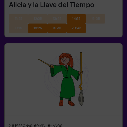
Alicia y la Llave del Tiempo
11:25
12:35
13:45
14:55
16:05
17:15
18:25
19:35
20:45
2-8
PERSONAS
60
MIN.
8+
AÑOS