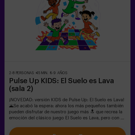
es Lava es perfecta para ellos!Los niños deberán
colaborar, pensar rápido y moverse aún más rápido para
superar todos los retos. ¡Verán su progreso en tiempo
real en pantalla y celebrarán cada victoria como un
verdadero logro! 🏆Diversión activa, segura y original
para fiestas infantiles, salidas en familia o simplemente
para liberar energía de la forma más divertida.✅ Ideal
para niños | familias | fiestas infantilesImportante: los
niños deben ir acompañados de un adulto, que cuenta
como jugador.
2-8 PERSONAS
45 MIN.
5-9 AÑOS
Pulse Up KIDS: El Suelo es Lava
(sala 2)
¡NOVEDAD: versión KIDS de Pulse Up: El Suelo es Lava!
🌋Se acabó la espera: ahora los más pequeños también
pueden disfrutar de nuestro juego más 🔝 que recrea la
emoción del clásico juego El Suelo es Lava, pero con un
toque tecnológico y totalmente seguro.✨ Juegos
dinámicos y coloridos que estimulan el cuerpo y la