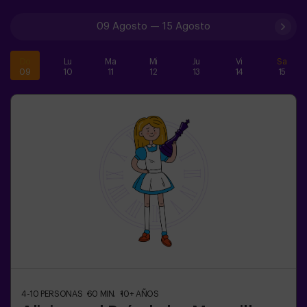
09 Agosto
—
15 Agosto
Do
Lu
Ma
Mi
Ju
Vi
Sa
09
10
11
12
13
14
15
4-10
PERSONAS
60
MIN.
10+
AÑOS