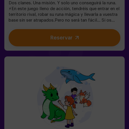
Dos clanes. Una misión. Y solo uno conseguirá la runa.
⚡En este juego lleno de acción, tendréis que entrar en el
territorio rival, robar su runa mágica y llevarla a vuestra
base sin ser atrapados.Pero no será tan fácil… Si os
capturan, quedaréis congelados hasta que un
compañero os libere. ❄️La clave está en moverse rápido,
Reservar
coordinarse y saber cuándo atacar o defender.Aquí no
solo se trata de correr, sino de jugar en equipo y tomar
decisiones en el momento justo.✨ Una experiencia
dinámica y divertida donde cada partida se convierte en
un auténtico reto entre clanes.✅ Ideal para niños |
adolescentes | cumpleaños infantiles | fiestas infantiles