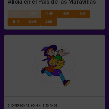
Alicia en el País de las Maravillas
11:45
13:15
14:45
16:15
17:45
19:15
20:45
22:15
8-10
PERSONAS
60
MIN.
6-10
AÑOS