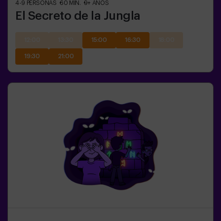
4-9
PERSONAS
60
MIN.
9+
AÑOS
El Secreto de la Jungla
12:00
13:30
15:00
16:30
18:00
19:30
21:00