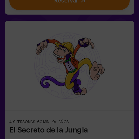
Reservar
Primero hay que crearla pero... ¡nadie ha conseguido
hacerlo en toda la historia de la magia! Os espera la
misión complicada de salvar el mundo.✅ Ideal para
familias | niños | cumpleaños infantiles | parejas ❗ Los
jugadores menores o igual de 14 años deberán entrar
acompañados por al menos de un adulto. Existe la
opción de que un monitor les acompañe en la aventura,
consúltanos las condiciones.⚠️ Existen pasos
estrechos ⚠️🧩 Nivel de dificultad: bajo.
4-9 PERSONAS
60 MIN.
9+ AÑOS
El Secreto de la Jungla