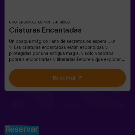
6-10 PERSONAS
60 MIN.
5-8 AÑOS
Criaturas Encantadas
Un bosque mágico lleno de secretos os espera… 🌿
✨ Las criaturas encantadas están escondidas y
protegidas por una antigua magia, y solo vosotros
podréis encontrarlas y liberarlas.Tendréis que explorar,
observar y colaborar en equipo para descubrir dónde se
esconden y cómo romper los hechizos que las
Reservar
mantienen atrapadas. Cada criatura es única y os
pondrá a prueba de una forma diferente.Aquí no se trata
de competir, sino de ayudar, descubrir y vivir una
aventura juntos.✨ Una experiencia llena de magia y
sorpresa, donde cada hallazgo os acerca a romper el
hechizo del bosque.✅ Ideal para niños | grupos de
amigos | cumpleaños y celebraciones
Reservar