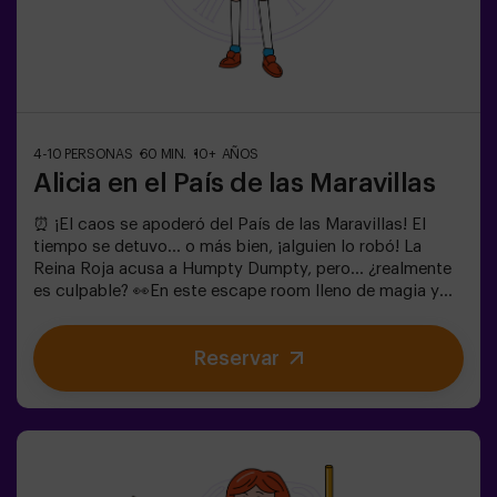
4-10 PERSONAS
60 MIN.
10+ AÑOS
Alicia en el País de las Maravillas
⏰ ¡El caos se apoderó del País de las Maravillas! El
tiempo se detuvo... o más bien, ¡alguien lo robó! La
Reina Roja acusa a Humpty Dumpty, pero... ¿realmente
es culpable? 👀En este escape room lleno de magia y
locura, necesitamos héroes valientes para:🔹 Resolver
enigmas absurdos (como los que le gustan al
Reservar
Sombrerero).🔹 Enfrentarte a personajes icónicos
(¡cuidado con la Reina de Corazones!).🔹Encontrar el
tiempo perdido antes de que el País de las Maravillas
desaparezca para siempre.✅ Ideal para grupos grandes
| planes con amigos | despedida de soltera | team
building¿Serás tú quien salve este mundo fantástico?
❗Menores de 14 años: requieren 1 adulto