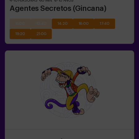
4-10
PERSONAS
60
MIN.
6-10
AÑOS
Agentes Secretos (Gincana)
11:00
12:40
14:20
16:00
17:40
19:20
21:00