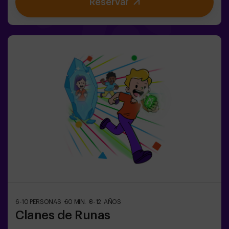
Reservar
mente🎉 Ideal para fiestas infantiles y
cumpleaños emocionantes🎁 Recuerdos inolvidables y
sorpresas para todos los participantes🕒 La partida se
divide en 2 bloques de 20 minutos, con una pausa de 5
minutos entre medias para que los peques puedan
descansar, hidratarse y recargar energías antes de
seguir jugando.👧👦 Para niños de 5 a 9 años. Si tienen
10 años o más, ¡la versión clásica de Pulse Up: El Suelo
es Lava es perfecta para ellos!Los niños deberán
colaborar, pensar rápido y moverse aún más rápido para
superar todos los retos. ¡Verán su progreso en tiempo
real en pantalla y celebrarán cada victoria como un
verdadero logro! 🏆Diversión
activa, segura y original para fiestas infantiles, salidas
en familia o simplemente para liberar energía de la
forma más divertida.✅ Ideal para niños | familias |
fiestas infantilesImportante: los niños deben ir
acompañados de un adulto, que cuenta como jugador.
6-10 PERSONAS
60 MIN.
8-12 AÑOS
Clanes de Runas