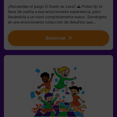
¿Recuerdas el juego El Suelo es Lava? 🌋 Pulse Up te
lleva de vuelta a esa emocionante experiencia, pero
llevándola a un nivel completamente nuevo. Sumérgete
en una emocionante colección de desafíos que
estimulan tanto tu mente como tu cuerpo. 🧠 💪💥 5
niveles de dificultad para ajustarse a todos los niveles
Reservar
de habilidad.💥 40 juegos únicos que mantienen la
emoción y la diversión.💥 2 salas disponibles,
incluyendo el modo combate para hasta 12 jugadores,
donde podrás competir contra otros equipos.Trabaja en
equipo para superar los obstáculos y alcanzar tus
objetivos, midiendo tu éxito a través del tiempo y las
vidas disponibles en pantalla. Pulse Up te brinda una
experiencia única de actividad física y tecnológica,
donde la colaboración es fundamental. 🏆¡Y lo mejor de
todo! Somos los primeros en traer esta innovadora
experiencia a España. 🙌 Siente la adrenalina y eleva tu
diversión con Pulse Up hoy mismo.Pulse Up: El Suelo es
Lava - Modo Combate (para Grupos de 6 a 12 Personas)
¡La competencia está a punto de comenzar con
el Modo Combate de Pulse Up: El Suelo es Lava! 🔥
Divide tu grupo de 6 a 12 personas en dos equipos,