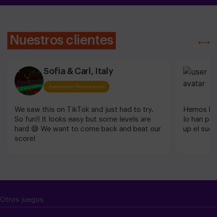
Nuestros clientes
Sofia & Carl, Italy
S
Aventurico Monumental
We saw this on TikTok and just had to try.
Hemos hec
So fun!! It looks easy but some levels are
lo han pas
hard 😅 We want to come back and beat our
up el sue
score!
Otros juegos