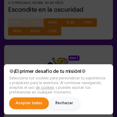
4-12
PERSONAS
60
MIN.
10-99
AÑOS
Escondite en la oscuridad
11:00
12:30
14:00
15:30
17:00
18:30
20:00
21:30
🍪¡El primer desafío de tu misión!🍪
Selecciona tus cookies para personalizar tu experiencia
y prepárate para la aventura. Al continuar navegando,
aceptas el uso
de cookies
y puedes ajustar tus
preferencias en cualquier momento.
chat
Aceptar todas
Rechazar