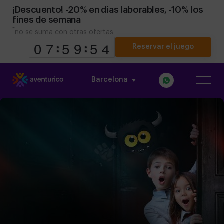
¡Descuento! -20% en días laborables, -10% los
fines de semana
*
no se suma con otras ofertas
Reservar el juego
Barcelona
9
9
0
0
8
7
7
0
5
5
0
9
9