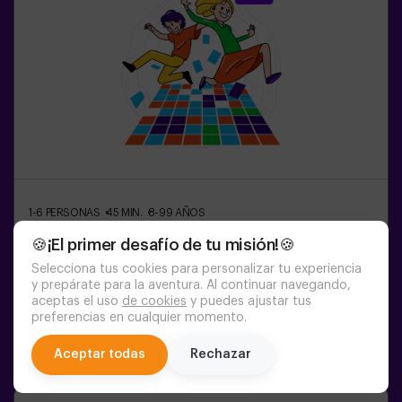
1-6
PERSONAS
45
MIN.
8-99
AÑOS
Pulse Up: El Suelo Es Lava (sala1)
🍪¡El primer desafío de tu misión!🍪
Selecciona tus cookies para personalizar tu experiencia
09:55
11:00
12:05
13:10
14:15
y prepárate para la aventura. Al continuar navegando,
aceptas el uso
de cookies
y puedes ajustar tus
15:20
16:25
17:30
18:35
19:40
preferencias en cualquier momento.
20:45
21:50
22:55
chat
Aceptar todas
Rechazar