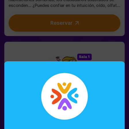
esconden... ¿Puedes confiar en tu intuición, oído, olfato
y percepción táctil para esconderte en el laberinto y
luego encontrar a tus amigos?🔦 Escondite en la
Reservar
Oscuridad es un juego inmersivo sensorial inspirado en
las escondidas de siempre, pero llevado a otro nivel:
movimiento, adrenalina y emoción real en completa
oscuridad. No es un escape room clásico: aquí vives la
acción en primera persona.La sala es segura y
envolvente, con túneles, escondites y efectos de luz y
sonido que hacen la experiencia inolvidable✅ Ideal para
grupos grandes | planes con amigos | adolescentes |
team building❗Los jugadores menores de 14 años o igual
deberán entrar acompañados por al menos de un adulto.
Existe la opción de que un monitor les acompañe en la
aventura, consúltanos las condiciones.❗Este juego no es
recomendable para personas con miedo a la oscuridad.