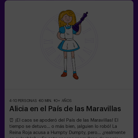
infantiles❗ Los niños menores o iguales de 14 años
tendrán que entrar acompañados por al menos de un
adulto.⚠️ Existen pasos estrechos ⚠️🧩 Nivel de
dificultad: bajo.
4-10 PERSONAS
60 MIN.
10+ AÑOS
Alicia en el País de las Maravillas
⏰ ¡El caos se apoderó del País de las Maravillas! El
tiempo se detuvo... o más bien, ¡alguien lo robó! La
Reina Roja acusa a Humpty Dumpty, pero... ¿realmente