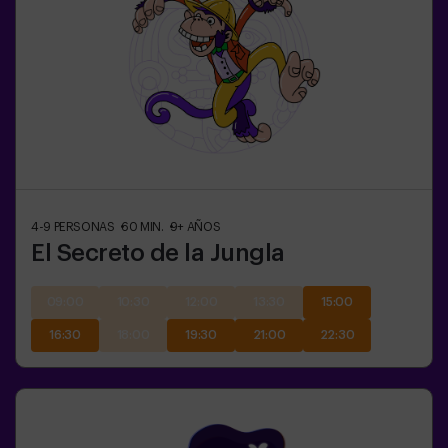
4-9
PERSONAS
60
MIN.
9+
AÑOS
El Secreto de la Jungla
09:00
10:30
12:00
13:30
15:00
16:30
18:00
19:30
21:00
22:30