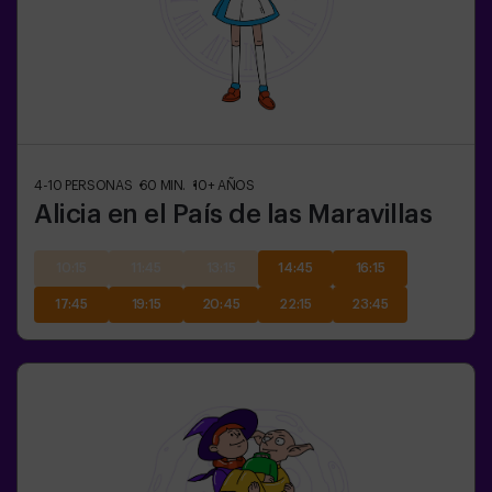
4-10
PERSONAS
60
MIN.
10+
AÑOS
Alicia en el País de las Maravillas
10:15
11:45
13:15
14:45
16:15
17:45
19:15
20:45
22:15
23:45