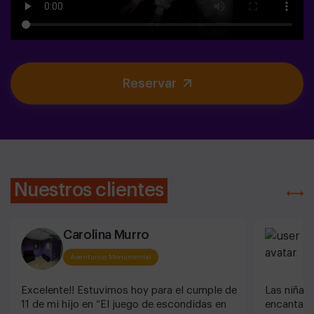
Reservar
Nuestros clientes
Carolina Murro
C
Aventurico Monumental
Excelente!! Estuvimos hoy para el cumple de
Las niñas 
11 de mi hijo en “El juego de escondidas en
encantado