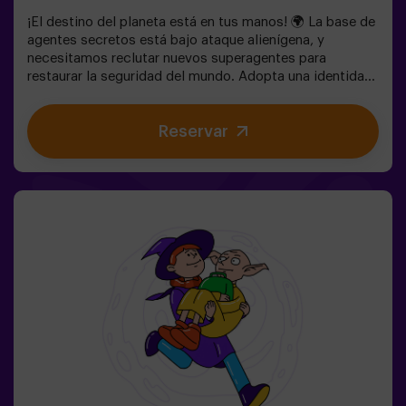
¡El destino del planeta está en tus manos! 🌍 La base de
agentes secretos está bajo ataque alienígena, y
necesitamos reclutar nuevos superagentes para
restaurar la seguridad del mundo. Adopta una identidad
secreta, entrena tus habilidades y forma parte de un
equipo excepcional, preparado para enfrentar cualquier
Reservar
amenaza. 💪 ¡Cada segundo cuenta! ¿Te atreves a
aceptar la misión? 🎯 El juego está diseñado
exclusivamente para niños de 6 a 10 años. Llevar ropa
cómoda, actividad exclusiva para niños.✅ Ideal para
niños | cumpleaños infantiles | fiestas infantilesNO ES
UN ESCAPE ROOM. Gincana para niños ambientada en
un entrenamiento de super agentes. Incluye juego de
Lasers. El juego se juega en oscuridad con luces led.
Las gincanas son una serie de juegos físicos en equipo
coordinadas por un monitor.