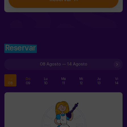
pondrá a prueba de una forma diferente.Aquí no se trata
de competir, sino de ayudar, descubrir y vivir una
aventura juntos.✨ Una experiencia llena de magia y
sorpresa, donde cada hallazgo os acerca a romper el
hechizo del bosque.✅ Ideal para niños | grupos de
amigos | cumpleaños y celebraciones
Reservar
08 Agosto
—
14 Agosto
Sa
Do
Lu
Ma
Mi
Ju
Vi
08
09
10
11
12
13
14