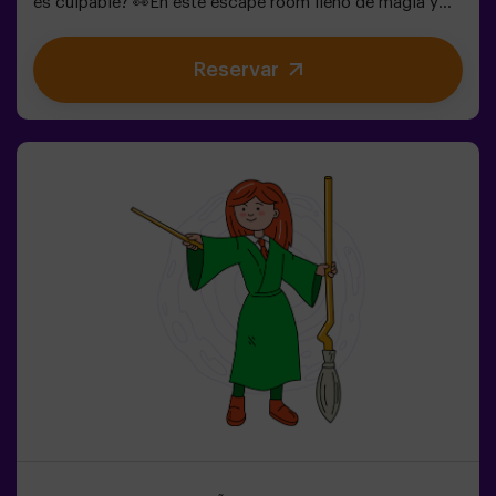
es culpable? 👀En este escape room lleno de magia y
locura, necesitamos héroes valientes para:🔹 Resolver
enigmas absurdos (como los que le gustan al
Reservar
Sombrerero).🔹 Enfrentarte a personajes icónicos
(¡cuidado con la Reina de Corazones!).🔹Encontrar el
tiempo perdido antes de que el País de las Maravillas
desaparezca para siempre.✅ Ideal para grupos grandes
| planes con amigos | despedida de soltera | team
building¿Serás tú quien salve este mundo fantástico?
❗Menores de 14 años: requieren 1 adulto
acompañanteOpción con monitor disponible (consulta
condiciones)