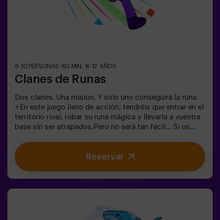
activa, segura y original para fiestas infantiles, salidas
en familia o simplemente para liberar energía de la
forma más divertida.✅ Ideal para niños | familias |
fiestas infantilesImportante: los niños deben ir
acompañados de un adulto, que cuenta como jugador.
6-10 PERSONAS
60 MIN.
8-12 AÑOS
Clanes de Runas
Dos clanes. Una misión. Y solo uno conseguirá la runa.
⚡En este juego lleno de acción, tendréis que entrar en el
territorio rival, robar su runa mágica y llevarla a vuestra
base sin ser atrapados.Pero no será tan fácil… Si os
capturan, quedaréis congelados hasta que un
compañero os libere. ❄️La clave está en moverse rápido,
Reservar
coordinarse y saber cuándo atacar o defender.Aquí no
solo se trata de correr, sino de jugar en equipo y tomar
decisiones en el momento justo.✨ Una experiencia
dinámica y divertida donde cada partida se convierte en
un auténtico reto entre clanes.✅ Ideal para niños |
adolescentes | cumpleaños infantiles | fiestas infantiles