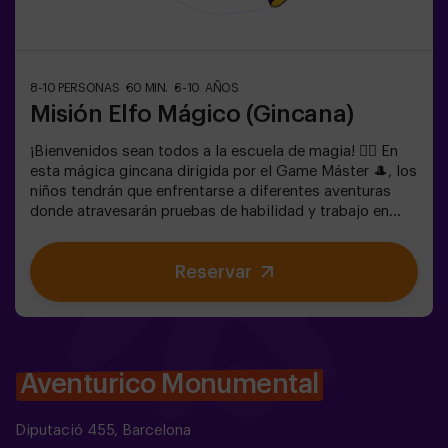
8-10 PERSONAS
60 MIN.
6-10 AÑOS
Misión Elfo Mágico (Gincana)
¡Bienvenidos sean todos a la escuela de magia! 🧙‍♀️ En
esta mágica gincana dirigida por el Game Máster 🎩, los
niños tendrán que enfrentarse a diferentes aventuras
donde atravesarán pruebas de habilidad y trabajo en
equipo e incluso... Tendrán que convertirse en elfos para
poder alcanzar una misión y saborear una dulce... muy
Reservar
dulce victoria. La imaginación es capaz de atravesar las
fronteras de la magia y esta gincana llevará a los
peques a experimentarlo. 🌟🎯 Es un juego destinado
para niños de 6 a 10 años.✅ Ideal para niños |
cumpleaños infantiles | fiestas infantiles🎂 Tenemos
posibilidad de reservar un espacio en nuestro local para
Aventurico Monumental
celebrar, merendar y soplar las velas.
Diputació 455, Barcelona