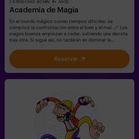
2-8 PERSONAS
60 MIN.
8+ AÑOS
Academia de Magia
En el mundo mágico corren tiempos difíciles: se
complicó la confrontación entre el bien y el mal. 🪄 Los
magos buenos empiezan a ceder, sufriendo una derrota
tras otra. Si sigue así, no tardarán en dominar la
oscuridad y el caos. La única posibilidad de restaurar el
equilibrio es utilizar el poder de la Piedra Filosofal.
Reservar
Primero hay que crearla pero... ¡nadie ha conseguido
hacerlo en toda la historia de la magia! Os espera la
misión complicada de salvar el mundo.✅ Ideal para
familias | niños | cumpleaños infantiles | parejas ❗ Los
jugadores menores o igual de 14 años deberán entrar
acompañados por al menos de un adulto. Existe la
opción de que un monitor les acompañe en la aventura,
consúltanos las condiciones.⚠️ Existen pasos
estrechos ⚠️🧩 Nivel de dificultad: bajo.