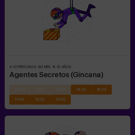
4-10
PERSONAS
60
MIN.
6-10
AÑOS
Agentes Secretos (Gincana)
09:20
11:00
12:40
14:20
16:00
17:40
19:20
21:00