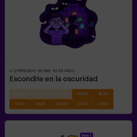
4-12
PERSONAS
60
MIN.
10-99
AÑOS
Escondite en la oscuridad
09:30
11:00
12:30
14:00
15:30
17:00
18:30
20:00
21:30
23:00