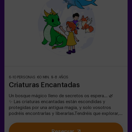
6-10 PERSONAS
60 MIN.
5-8 AÑOS
Criaturas Encantadas
Un bosque mágico lleno de secretos os espera… 🌿
✨ Las criaturas encantadas están escondidas y
protegidas por una antigua magia, y solo vosotros
podréis encontrarlas y liberarlas.Tendréis que explorar,
observar y colaborar en equipo para descubrir dónde se
esconden y cómo romper los hechizos que las
Reservar
mantienen atrapadas. Cada criatura es única y os