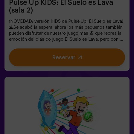
Pulse Up KIDS: El Suelo es Lava
(sala 2)
¡NOVEDAD: versión KIDS de Pulse Up: El Suelo es Lava!
🌋Se acabó la espera: ahora los más pequeños también
pueden disfrutar de nuestro juego más 🔝 que recrea la
emoción del clásico juego El Suelo es Lava, pero con un
toque tecnológico y totalmente seguro.✨ Juegos
dinámicos y coloridos que estimulan el cuerpo y la
Reservar
mente🎉 Ideal para fiestas infantiles y
cumpleaños emocionantes🎁 Recuerdos inolvidables y
sorpresas para todos los participantes🕒 La partida se
divide en 2 bloques de 20 minutos, con una pausa de 5
minutos entre medias para que los peques puedan
descansar, hidratarse y recargar energías antes de
seguir jugando.👧👦 Para niños de 5 a 9 años. Si tienen
10 años o más, ¡la versión clásica de Pulse Up: El Suelo
es Lava es perfecta para ellos!Los niños deberán
colaborar, pensar rápido y moverse aún más rápido para
superar todos los retos. ¡Verán su progreso en tiempo
real en pantalla y celebrarán cada victoria como un
verdadero logro! 🏆Diversión