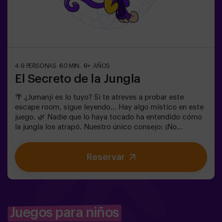
4-9 PERSONAS
60 MIN.
9+ AÑOS
El Secreto de la Jungla
🌴 ¿Jumanji es lo tuyo? Si te atreves a probar este
escape room, sigue leyendo... Hay algo místico en este
juego. 🌿 Nadie que lo haya tocado ha entendido cómo
la jungla los atrapó. Nuestro único consejo: ¡No
empieces si no estás dispuesto a terminarlo! ¿De
verdad creíais que sería fácil escapar de la jungla? 🐒⚡
Reservar
En este escape room de adrenalina pura:Deberás
encontrar la caja del juego y encerrar este mundo
mágico......o quedaréis atrapados para siempre en la
jungla.¡No hay tiempo que perder! Cada segundo
cuenta.✅ Ideal para planes con amigos | adolescentes |
familias | fiestas infantiles❗ Importante:Si todos
Juegos para niños
jugadores del equipo son menores o igual a 14 años