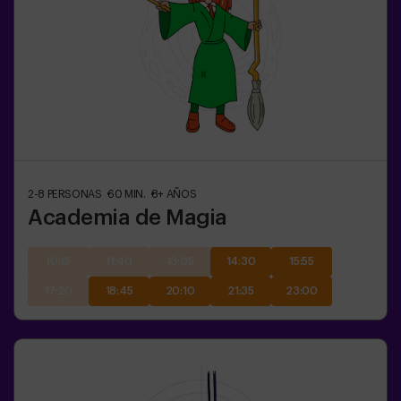
2-8
PERSONAS
60
MIN.
8+
AÑOS
Academia de Magia
10:15
11:40
13:05
14:30
15:55
17:20
18:45
20:10
21:35
23:00