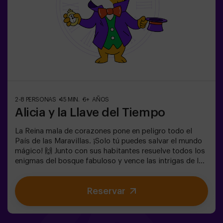
2-8 PERSONAS
45 MIN.
6+ AÑOS
Alicia y la Llave del Tiempo
La Reina mala de corazones pone en peligro todo el
País de las Maravillas. ¡Solo tú puedes salvar el mundo
mágico! 🙌 Junto con sus habitantes resuelve todos los
enigmas del bosque fabuloso y vence las intrigas de la
reina. ¿Estás preparado para emprender el viaje más
cautivante de tu vida con Alicia y el conejo? 🐇Es un
Reservar
juego de escape destinado para niños a partir de 6 años
también! Tenemos posibilidad de reservar un espacio
fuera del local para celebrar, merendar y soplar las
velas. 🎂✅ Ideal para niños | familias | cumpleaños