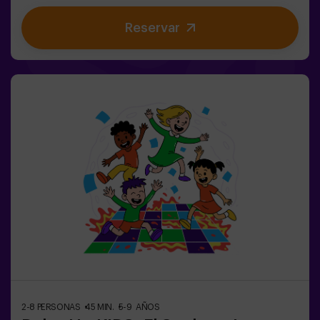
dinámicos y coloridos que estimulan el cuerpo y la
Reservar
mente🎉 Ideal para fiestas infantiles y
cumpleaños emocionantes🎁 Recuerdos inolvidables y
sorpresas para todos los participantes🕒 La partida se
divide en 2 bloques de 20 minutos, con una pausa de 5
minutos entre medias para que los peques puedan
descansar, hidratarse y recargar energías antes de
seguir jugando.👧👦 Para niños de 5 a 9 años. Si tienen
10 años o más, ¡la versión clásica de Pulse Up: El Suelo
es Lava es perfecta para ellos!Los niños deberán
colaborar, pensar rápido y moverse aún más rápido para
superar todos los retos. ¡Verán su progreso en tiempo
real en pantalla y celebrarán cada victoria como un
verdadero logro! 🏆Diversión activa, segura y original
para fiestas infantiles, salidas en familia o simplemente
para liberar energía de la forma más divertida.✅ Ideal
para niños | familias | fiestas infantilesImportante: los
niños deben ir acompañados de un adulto, que cuenta
como jugador.
2-8 PERSONAS
45 MIN.
5-9 AÑOS