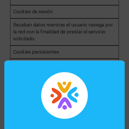
Cookies de sesión
Recaban datos mientras el usuario navega por
la red con la finalidad de prestar el servicio
solicitado.
Cookies persistentes
Se almacenan en el terminal y la información
obtenida, será utilizada por el responsable de
la cookie con la finalidad de prestar el servicio
solicitado.
SEGÚN SU FINALIDAD
Cookies técnicas
Son las necesarias para la correcta navegación