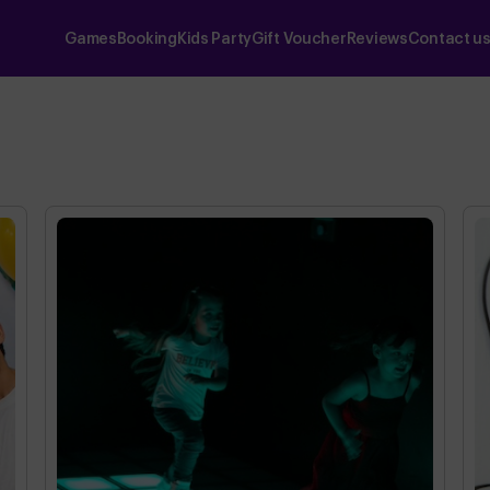
Games
Booking
Kids Party
Gift Voucher
Reviews
Contact u