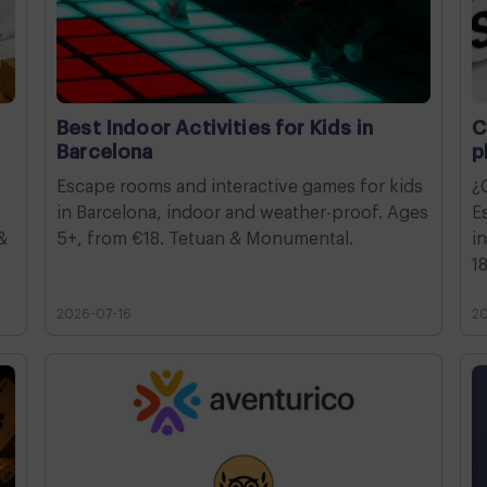
Best Indoor Activities for Kids in
C
Barcelona
p
Escape rooms and interactive games for kids
¿
in Barcelona, indoor and weather-proof. Ages
E
&
5+, from €18. Tetuan & Monumental.
i
1
2026-07-16
2