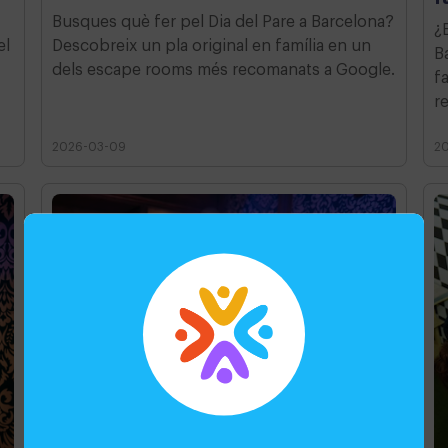
Busques què fer pel Dia del Pare a Barcelona?
¿
el
Descobreix un pla original en família en un
B
dels escape rooms més recomanats a Google.
f
r
2026-03-09
2