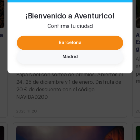
¡Bienvenido a Aventurico!
Confirma tu ciudad
 a
El plan perfecto para vivir la magia de
A
la Navidad con niños
E
Barcelona
g
Vive una Navidad mágica en Aventurico
Madrid
A
Barcelona: escape rooms para niños,
e
actividades especiales y buzón de cartas a
p
Papá Noel con sorteo de premios. Abiertos el
r
24, 25 de diciembre y 1 de enero. Disfruta de
20 € de descuento con el código
NAVIDAD20D
2025-11-20
20