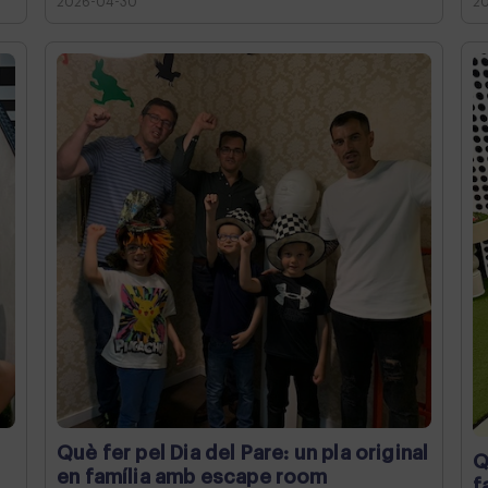
2026-04-30
2
Què fer pel Dia del Pare: un pla original
Q
en família amb escape room
f